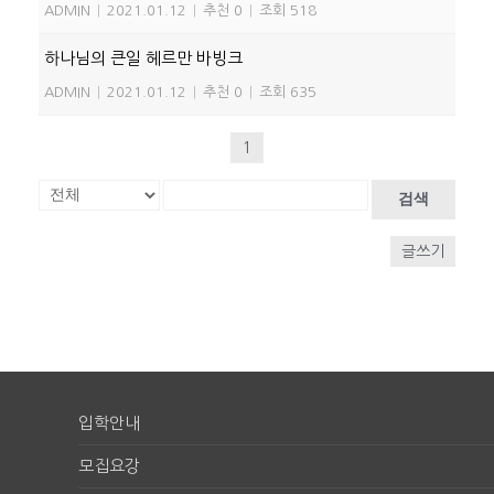
ADMIN
|
2021.01.12
|
추천 0
|
조회 518
하나님의 큰일 헤르만 바빙크
ADMIN
|
2021.01.12
|
추천 0
|
조회 635
1
검색
글쓰기
입학안내
모집요강