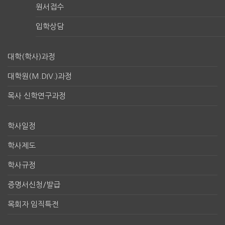
원서접수
입학상담
대학(학사)과정
대학원(M.DIV.)과정
목사 신학연구과정
학사일정
학사제도
학사규정
증명서신청/발급
목회자 임직특전