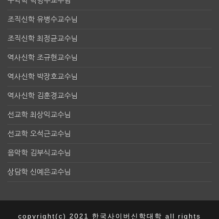
구약학 탁명수교수님
조직신학 유병수교수님
조직신학 최정균교수님
역사신학 조규현교수님
역사신학 박장호교수님
역사신학 김훈경교수님
선교학 최상익교수님
선교학 오석근교수님
음악학 김부식교수님
상담학 신예은교수님
copyright(c) 2021 한국사이버신학대학 all rights