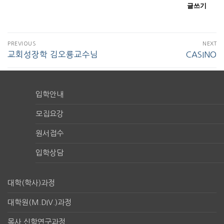
글쓰기
PREVIOUS
NEXT
교회성장학 김오룡교수님
CASINO
입학안내
모집요강
원서접수
입학상담
대학(학사)과정
대학원(M.DIV.)과정
목사 신학연구과정