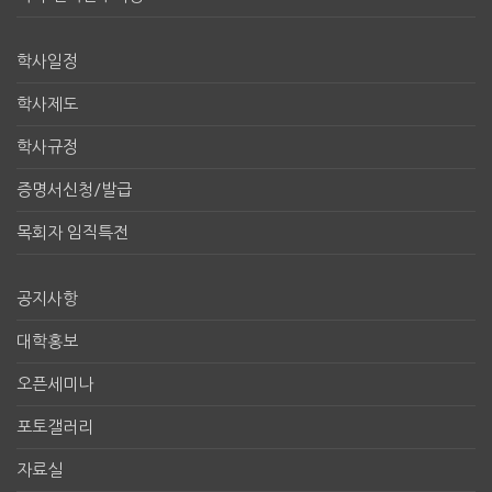
학사일정
학사제도
학사규정
증명서신청/발급
목회자 임직특전
공지사항
대학홍보
오픈세미나
포토갤러리
자료실