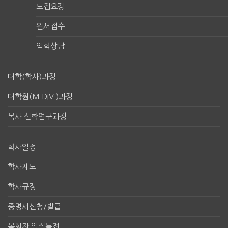
모집요강
원서접수
입학상담
대학(학사)과정
대학원(M.DIV.)과정
목사 신학연구과정
학사일정
학사제도
학사규정
증명서신청/발급
목회자 임직특전