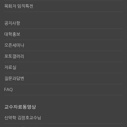
목회자 임직특전
공지사항
대학홍보
오픈세미나
포토갤러리
자료실
질문과답변
FAQ
교수자료동영상
신약학 김정호교수님