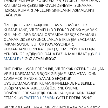
TAHMIN EDILIYOR. BU SISTEMLER, OYUNCULARA DAHA
KATILIMCI VE ÇEKICI BIR OYUN DENEYIMI SUNARAK,
FIZIKSEL KUMARHANELERIN SINIRLARINI AŞMALARINI
SAĞLIYOR.
ÖZELLIKLE, 2023 TARIHINDE LAS VEGAS’TAKI BIR
KUMARHANE, VR TEMELLI BIR POKER ODASI AÇARAK
KULLANICILARA SANAL ORTAMDA GERÇEK ZAMANLI
OLARAK DIĞER OYUNCULARLA ETKILEŞIM SAĞLAMA
IMKANI SUNDU. BU TÜR INOVASYONLAR,
KUMARHANELERIN KATILIMCI ÇEKME YÖNTEMLERINI
YENIDEN GELIŞTIRIYOR. DAHA FAZLA MALUMAT IÇIN
BU
MAKALEYE
GÖZ ATABILIRSINIZ.
ÖNE ÖNEMLI ISIMLERDEN BIR, VR TEKNIK ÜZERINE ÇALIŞAN
VE BU KAPSAMDA BIRÇOK GIRIŞIME IMZA ATAN JOHN
CARMACK. KENDISI, SANAL GERÇEKLIK
UYGULAMALARININ KUMARHANELERDE NE ŞEKILDE
DEĞIŞIM YARATABILECEĞI ÜZERINE ÖNEMLI
DÜŞÜNCELERE SAHIPTIR. ONUN ÇALIŞMALARINI TAKIP
ETMEK IÇIN
TWITTER HESABINI
INCELE EDEBILIRSINIZ.
VR VE AR UYGULAMALARI, OYUNCULARA DAHA ARTIK