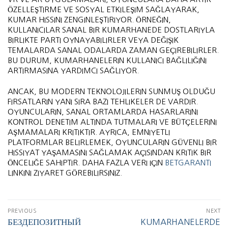
ÖZELLEŞTIRME VE SOSYAL ETKILEŞIM SAĞLAYARAK,
KUMAR HISSINI ZENGINLEŞTIRIYOR. ÖRNEĞIN,
KULLANICILAR SANAL BIR KUMARHANEDE DOSTLARIYLA
BIRLIKTE PARTI OYNAYABILIRLER VEYA DEĞIŞIK
TEMALARDA SANAL ODALARDA ZAMAN GEÇIREBILIRLER.
BU DURUM, KUMARHANELERIN KULLANICI BAĞLILIĞINI
ARTIRMASINA YARDIMCI SAĞLIYOR.
ANCAK, BU MODERN TEKNOLOJILERIN SUNMUŞ OLDUĞU
FIRSATLARIN YANI SIRA BAZI TEHLIKELER DE VARDIR.
OYUNCULARIN, SANAL ORTAMLARDA HASARLARINI
KONTROL DENETIM ALTINDA TUTMALARI VE BÜTÇELERINI
AŞMAMALARI KRITIKTIR. AYRICA, EMNIYETLI
PLATFORMLAR BELIRLEMEK, OYUNCULARIN GÜVENLI BIR
HISSIYAT YAŞAMASINI SAĞLAMAK AÇISINDAN KRITIK BIR
ÖNCELIĞE SAHIPTIR. DAHA FAZLA VERI IÇIN
BETGARANTI
LINKINI ZIYARET GÖREBILIRSINIZ.
PREVIOUS
NEXT
БЕЗДЕПОЗИТНЫЙ
KUMARHANELERDE