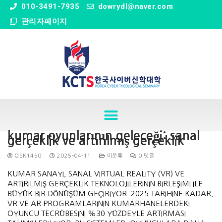
" />
010-3491-7935
dowrydl@naver.com
관리자페이지
kumar oyunlarının geleceği: sanal
gerçeklik ve artırılmış gerçeklik
OSK1450
2025-04-11
미분류
0 댓글
KUMAR SANAYI, SANAL VIRTUAL REALITY (VR) VE
ARTIRILMIŞ GERÇEKLIK TEKNOLOJILERININ BIRLEŞIMI ILE
BÜYÜK BIR DÖNÜŞÜM GEÇIRIYOR. 2025 TARIHINE KADAR,
VR VE AR PROGRAMLARININ KUMARHANELERDEKI
OYUNCU TECRÜBESINI %30 YÜZDEYLE ARTIRMASI