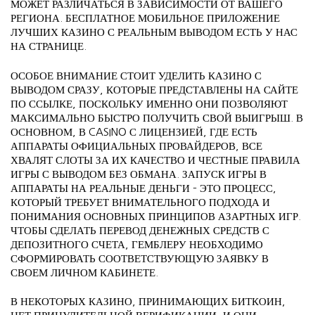
МОЖЕТ РАЗЛИЧАТЬСЯ В ЗАВИСИМОСТИ ОТ ВАШЕГО
РЕГИОНА. БЕСПЛАТНОЕ МОБИЛЬНОЕ ПРИЛОЖЕНИЕ
ЛУЧШИХ КАЗИНО С РЕАЛЬНЫМ ВЫВОДОМ ЕСТЬ У НАС
НА СТРАНИЦЕ.
ОСОБОЕ ВНИМАНИЕ СТОИТ УДЕЛИТЬ КАЗИНО С
ВЫВОДОМ СРАЗУ, КОТОРЫЕ ПРЕДСТАВЛЕНЫ НА САЙТЕ
ПО ССЫЛКЕ, ПОСКОЛЬКУ ИМЕННО ОНИ ПОЗВОЛЯЮТ
МАКСИМАЛЬНО БЫСТРО ПОЛУЧИТЬ СВОЙ ВЫИГРЫШ. В
ОСНОВНОМ, В CASINO С ЛИЦЕНЗИЕЙ, ГДЕ ЕСТЬ
АППАРАТЫ ОФИЦИАЛЬНЫХ ПРОВАЙДЕРОВ, ВСЕ
ХВАЛЯТ СЛОТЫ ЗА ИХ КАЧЕСТВО И ЧЕСТНЫЕ ПРАВИЛА
ИГРЫ С ВЫВОДОМ БЕЗ ОБМАНА. ЗАПУСК ИГРЫ В
АППАРАТЫ НА РЕАЛЬНЫЕ ДЕНЬГИ – ЭТО ПРОЦЕСС,
КОТОРЫЙ ТРЕБУЕТ ВНИМАТЕЛЬНОГО ПОДХОДА И
ПОНИМАНИЯ ОСНОВНЫХ ПРИНЦИПОВ АЗАРТНЫХ ИГР.
ЧТОБЫ СДЕЛАТЬ ПЕРЕВОД ДЕНЕЖНЫХ СРЕДСТВ С
ДЕПОЗИТНОГО СЧЕТА, ГЕМБЛЕРУ НЕОБХОДИМО
СФОРМИРОВАТЬ СООТВЕТСТВУЮЩУЮ ЗАЯВКУ В
СВОЕМ ЛИЧНОМ КАБИНЕТЕ.
В НЕКОТОРЫХ КАЗИНО, ПРИНИМАЮЩИХ БИТКОИН,