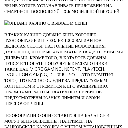
ВЫ НЕ ХОТИТЕ УСТАНАВЛИВАТЬ ПРИЛОЖЕНИЯ НА
СМАРТФОН, ВОСПОЛЬЗУЙТЕСЬ МОБИЛЬНОЙ ВЕРСИЕЙ.
В ТАКИХ КАЗИНО ДОЛЖНО БЫТЬ ХОРОШЕЕ
РАЗНООБРАЗИЕ ИГР – БОЛЕЕ 1000 ВАРИАНТОВ,
ВКЛЮЧАЯ СЛОТЫ, НАСТОЛЬНЫЕ РАЗВЛЕЧЕНИЯ,
ДЖЕКПОТЫ, ИГРОВЫЕ АВТОМАТЫ И РАЗДЕЛ С ЖИВЫМИ
ДИЛЕРАМИ. КРОМЕ ТОГО, В КАТАЛОГЕ ДОЛЖНЫ
ПРИСУТСТВОВАТЬ ПОПУЛЯРНЫЕ РАЗРАБОТЧИКИ,
ТАКИЕ КАК MICROGAMING, NETENT, PLAYTECH,
EVOLUTION GAMING, IGT И BETSOFT. ЭТО ГАРАНТИЯ
ТОГО, ЧТО КАЗИНО СЛЕДИТ ЗА ПРЕДЛАГАЕМЫМ
КОНТЕНТОМ И СТРЕМИТСЯ К ЕГО РАСШИРЕНИЮ.
ПРАВИЛАМИ РАБОТЫ ПЛАТЕЖНЫХ СЕРВИСОВ
ПРЕДУСМОТРЕНЫ РАЗНЫЕ ЛИМИТЫ И СРОКИ
ПЕРЕВОДОВ ДЕНЕГ.
ПО ОКОНЧАНИЮ ОНИ ОСТАЮТСЯ НА БАЛАНСЕ И
МОГУТ БЫТЬ ВЫВЕДЕНЫ, НАПРИМЕР, НА
БАНКОВСКУЮ КАРТОЧКУ С УЧЕТОМ УСТАНОВЛЕННЫХ