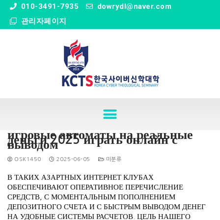
" />
010-3491-7935
dowrydl@naver.com
관리자페이지
игровые автоматы на реальные
деньги 2025 играть онлайн с
выводом
OSK1450
2025-06-05
미분류
В ТАКИХ АЗАРТНЫХ ИНТЕРНЕТ КЛУБАХ
ОБЕСПЕЧИВАЮТ ОПЕРАТИВНОЕ ПЕРЕЧИСЛЕНИЕ
СРЕДСТВ, С МОМЕНТАЛЬНЫМ ПОПОЛНЕНИЕМ
ДЕПОЗИТНОГО СЧЕТА И С БЫСТРЫМ ВЫВОДОМ ДЕНЕГ
НА УДОБНЫЕ СИСТЕМЫ РАСЧЕТОВ. ЦЕЛЬ НАШЕГО