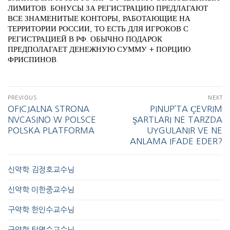
ЛИМИТОВ. БОНУСЫ ЗА РЕГИСТРАЦИЮ ПРЕДЛАГАЮТ
ВСЕ ЗНАМЕНИТЫЕ КОНТОРЫ, РАБОТАЮЩИЕ НА
ТЕРРИТОРИИ РОССИИ, ТО ЕСТЬ ДЛЯ ИГРОКОВ С
РЕГИСТРАЦИЕЙ В РФ. ОБЫЧНО ПОДАРОК
ПРЕДПОЛАГАЕТ ДЕНЕЖНУЮ СУММУ + ПОРЦИЮ
ФРИСПИНОВ.
PREVIOUS
NEXT
OFICJALNA STRONA
PINUP’TA ÇEVRIM
NVCASINO W POLSCE
ŞARTLARI NE TARZDA
POLSKA PLATFORMA
UYGULANIR VE NE
ANLAMA IFADE EDER?
신약학 김정호교수님
신약학 이한중교수님
구약학 한인수교수님
구약학 탁명수교수님