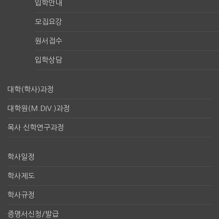
입학안내
모집요강
원서접수
입학상담
대학(학사)과정
대학원(M.DIV.)과정
목사 신학연구과정
학사일정
학사제도
학사규정
증명서신청/발급