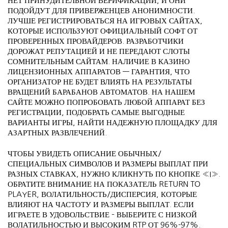
НЕТ ПРИНУДИТЕЛЬНОЙ ВЕРИФИКАЦИИ, И ОНИ
ПОДОЙДУТ ДЛЯ ПРИВЕРЖЕНЦЕВ АНОНИМНОСТИ.
ЛУЧШЕ РЕГИСТРИРОВАТЬСЯ НА ИГРОВЫХ САЙТАХ,
КОТОРЫЕ ИСПОЛЬЗУЮТ ОФИЦИАЛЬНЫЙ СОФТ ОТ
ПРОВЕРЕННЫХ ПРОВАЙДЕРОВ. РАЗРАБОТЧИКИ
ДОРОЖАТ РЕПУТАЦИЕЙ И НЕ ПЕРЕДАЮТ СЛОТЫ
СОМНИТЕЛЬНЫМ САЙТАМ. НАЛИЧИЕ В КАЗИНО
ЛИЦЕНЗИОННЫХ АППАРАТОВ — ГАРАНТИЯ, ЧТО
ОРГАНИЗАТОР НЕ БУДЕТ ВЛИЯТЬ НА РЕЗУЛЬТАТЫ
ВРАЩЕНИЙ БАРАБАНОВ АВТОМАТОВ. НА НАШЕМ
САЙТЕ МОЖНО ПОПРОБОВАТЬ ЛЮБОЙ АППАРАТ БЕЗ
РЕГИСТРАЦИИ, ПОДОБРАТЬ САМЫЕ ВЫГОДНЫЕ
ВАРИАНТЫ ИГРЫ, НАЙТИ НАДЕЖНУЮ ПЛОЩАДКУ ДЛЯ
АЗАРТНЫХ РАЗВЛЕЧЕНИЙ.
ЧТОБЫ УВИДЕТЬ ОПИСАНИЕ ОБЫЧНЫХ/
СПЕЦИАЛЬНЫХ СИМВОЛОВ И РАЗМЕРЫ ВЫПЛАТ ПРИ
РАЗНЫХ СТАВКАХ, НУЖНО КЛИКНУТЬ ПО КНОПКЕ «I».
ОБРАТИТЕ ВНИМАНИЕ НА ПОКАЗАТЕЛЬ RETURN TO
PLAYER, ВОЛАТИЛЬНОСТЬ/ДИСПЕРСИЯ, КОТОРЫЕ
ВЛИЯЮТ НА ЧАСТОТУ И РАЗМЕРЫ ВЫПЛАТ. ЕСЛИ
ИГРАЕТЕ В УДОВОЛЬСТВИЕ – ВЫБЕРИТЕ С НИЗКОЙ
ВОЛАТИЛЬНОСТЬЮ И ВЫСОКИМ RTP ОТ 96%-97%.