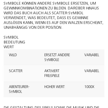
SYMBOLE KÖNNEN ANDERE SYMBOLE ERSETZEN, UM
GEWINNKOMBINATIONEN ZU BILDEN. DARÜBER HINAUS
WIRD DAS BUCH AUCH ALS SCATTER-SYMBOL
VERWENDET, WAS BEDEUTET, DASS ES GEWINNE
AUSLÖSEN KANN, WENN ES AUF DEN WALZEN ERSCHEINT,
UNABHÄNGIG VON DER POSITION.
SYMBOL
BEDEUTUNG
WERT
WILD
ERSETZT ANDERE
VARIABEL
SYMBOLE
SCATTER
AKTIVIERT
VARIABEL
FREISPIELE
ABENTEURER-
HOHER WERT
1000X
SYMBOL
DIE GESTALTUNG DES SPIELS SOWIE DIE MUSIK UND DIE