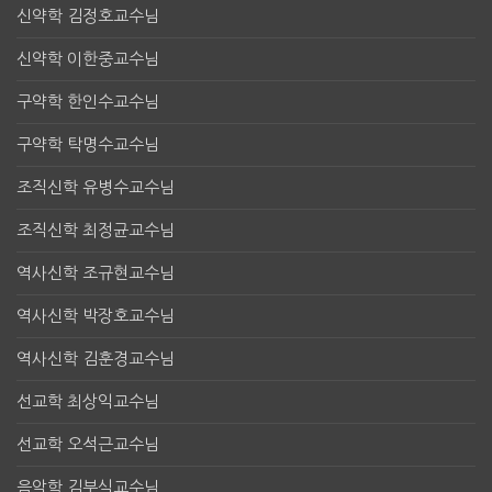
신약학 김정호교수님
신약학 이한중교수님
구약학 한인수교수님
구약학 탁명수교수님
조직신학 유병수교수님
조직신학 최정균교수님
역사신학 조규현교수님
역사신학 박장호교수님
역사신학 김훈경교수님
선교학 최상익교수님
선교학 오석근교수님
음악학 김부식교수님