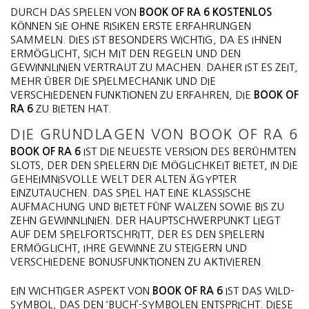
DURCH DAS SPIELEN VON
BOOK OF RA 6 KOSTENLOS
KÖNNEN SIE OHNE RISIKEN ERSTE ERFAHRUNGEN
SAMMELN. DIES IST BESONDERS WICHTIG, DA ES IHNEN
ERMÖGLICHT, SICH MIT DEN REGELN UND DEN
GEWINNLINIEN VERTRAUT ZU MACHEN. DAHER IST ES ZEIT,
MEHR ÜBER DIE SPIELMECHANIK UND DIE
VERSCHIEDENEN FUNKTIONEN ZU ERFAHREN, DIE
BOOK OF
RA 6
ZU BIETEN HAT.
DIE GRUNDLAGEN VON BOOK OF RA 6
BOOK OF RA 6
IST DIE NEUESTE VERSION DES BERÜHMTEN
SLOTS, DER DEN SPIELERN DIE MÖGLICHKEIT BIETET, IN DIE
GEHEIMNISVOLLE WELT DER ALTEN ÄGYPTER
EINZUTAUCHEN. DAS SPIEL HAT EINE KLASSISCHE
AUFMACHUNG UND BIETET FÜNF WALZEN SOWIE BIS ZU
ZEHN GEWINNLINIEN. DER HAUPTSCHWERPUNKT LIEGT
AUF DEM SPIELFORTSCHRITT, DER ES DEN SPIELERN
ERMÖGLICHT, IHRE GEWINNE ZU STEIGERN UND
VERSCHIEDENE BONUSFUNKTIONEN ZU AKTIVIEREN.
EIN WICHTIGER ASPEKT VON
BOOK OF RA 6
IST DAS WILD-
SYMBOL, DAS DEN ‘BUCH’-SYMBOLEN ENTSPRICHT. DIESE