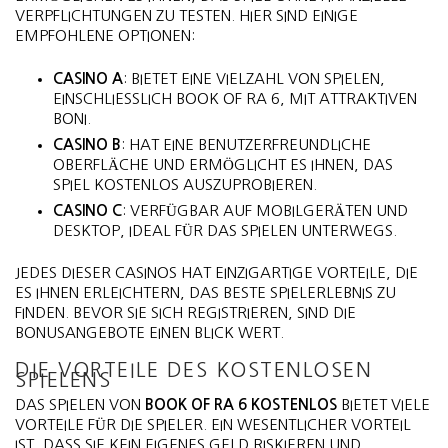
VERPFLICHTUNGEN ZU TESTEN. HIER SIND EINIGE
EMPFOHLENE OPTIONEN:
CASINO A
: BIETET EINE VIELZAHL VON SPIELEN,
EINSCHLIESSLICH BOOK OF RA 6, MIT ATTRAKTIVEN B
ONI.
CASINO B
: HAT EINE BENUTZERFREUNDLICHE
OBERFLÄCHE UND ERMÖGLICHT ES IHNEN, DAS
SPIEL KOSTENLOS AUSZUPROBIEREN.
CASINO C
: VERFÜGBAR AUF MOBILGERÄTEN UND
DESKTOP, IDEAL FÜR DAS SPIELEN UNTERWEGS.
JEDES DIESER CASINOS HAT EINZIGARTIGE VORTEILE, DIE
ES IHNEN ERLEICHTERN, DAS BESTE SPIELERLEBNIS ZU
FINDEN. BEVOR SIE SICH REGISTRIEREN, SIND DIE
BONUSANGEBOTE EINEN BLICK WERT.
DIE VORTEILE DES KOSTENLOSEN
SPIELENS
DAS SPIELEN VON
BOOK OF RA 6 KOSTENLOS
BIETET VIELE
VORTEILE FÜR DIE SPIELER. EIN WESENTLICHER VORTEIL
IST, DASS SIE KEIN EIGENES GELD RISKIEREN UND