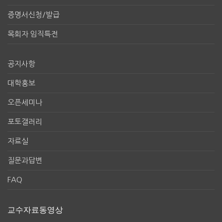
증명서신청/발급
목회자 임직특전
공지사항
대학홍보
오픈세미나
포토갤러리
자료실
질문과답변
FAQ
교수자료동영상