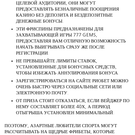
ЦЕЛЕВОЙ АУДИТОРИИ, ОНИ МОГУТ
ПРЕДОСТАВЛЯТЬ БЕЗНАЛИЧНЫЕ ПООЩРЕНИЯ
КАЗИНО БЕЗ ДЕПОЗИТА И БЕЗДЕПОЗИТНЫЕ
ДЕНЕЖНЫЕ БОНУСЫ.
ЭТИ ФРИСПИНЫ ПРЕДНАЗНАЧЕНЫ ДЛЯ
ЗАХВАТЫВАЮЩЕЙ ИГРЫ 777 GEMS,
ПРЕДОСТАВЛЯЯ ВАМ ОТЛИЧНУЮ ВОЗМОЖНОСТЬ
НАЧАТЬ ВЫИГРЫВАТЬ СРАЗУ ЖЕ ПОСЛЕ
РЕГИСТРАЦИИ.
НЕ ПРЕВЫШАЙТЕ ЛИМИТЫ СТАВОК,
УСТАНОВЛЕННЫЕ ДЛЯ БОНУСНЫХ СРЕДСТВ,
ЧТОБЫ ИЗБЕЖАТЬ АННУЛИРОВАНИЯ БОНУСА.
ЗАРЕГИСТРИРОВАТЬСЯ НА САЙТЕ РИОБЕТ МОЖНО
ОЧЕНЬ БЫСТРО ЧЕРЕЗ СОЦИАЛЬНЫЕ СЕТИ ИЛИ
ЭЛЕКТРОННУЮ ПОЧТУ.
ОТ ПРИЗА СТОИТ ОТКАЗАТЬСЯ, ЕСЛИ ВЕЙДЖЕР ПО
НЕМУ СОСТАВЛЯЕТ БОЛЕЕ 40Х, А ПЕРИОД
ОТЫГРЫША УСТАНОВЛЕН МИНИМАЛЬНЫЙ.
ПОЭТОМУ, АЗАРТНЫЕ ЛЮБИТЕЛИ СПОРТА МОГУТ
РАССЧИТЫВАТЬ НА ЩЕДРЫЕ ФРИБЕТЫ, КОТОРЫЕ