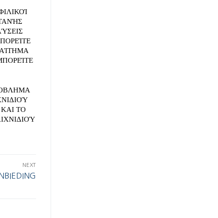
ΦΙΛΙΚΟΊ
ΝΤΑΝΉΣ
ΛΎΣΕΙΣ
ΜΠΟΡΕΊΤΕ
 ΑΊΤΗΜΑ
ΜΠΟΡΕΊΤΕ
ΡΌΒΛΗΜΑ
ΧΝΙΔΙΟΎ
ΚΑΙ ΤΟ
ΑΙΧΝΙΔΙΟΎ
NEXT
NBIEDING