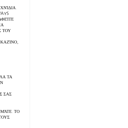
ΧΝΊΔΙΑ.
WAYS
ΑΦΕΊΤΕ
ΙΑ
Σ ΤΟΥ
 ΚΑΖΊΝΟ,
ΛΑ ΤΑ
ΏΝ
Σ ΣΑΣ
ΜΆΤΕ. ΤΟ
ΤΟΥΣ