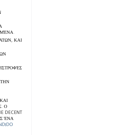
Ν
Α
ΥΜΈΝΑ.
ΤΩΝ, ΚΑΙ
ΙΩΝ
ΡΙΣΤΡΟΦΈΣ
 ΤΗΝ
ΚΑΙ
. Ο
ME DECENT
ΗΣ ΈΝΑ
NDIDO