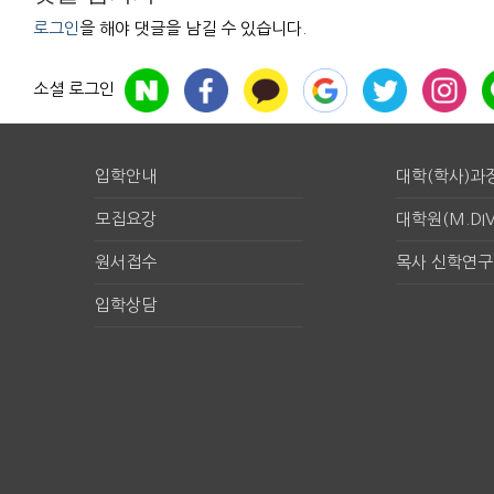
로그인
을 해야 댓글을 남길 수 있습니다.
소셜 로그인
입학안내
대학(학사)과
모집요강
대학원(M.DIV
원서접수
목사 신학연
입학상담