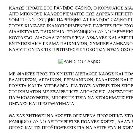
ΚΑΛΏΣ ΉΡΘΑΤΕ ΣΤΟ PANDIDO CASINO, Ο ΚΟΡΥΦΑΊΟΣ ΔΙΑ
ΑΠΌ ΜΠΌΝΟΥΣ ΚΑΛΩΣΟΡΊΣΜΑΤΟΣ ΈΩΣ ΔΩΡΕΆΝ ΠΕΡΙΣΤΡΟ
SOMETHING EXCITING HAPPENING AT PANDIDO CASINO.Γ
ΣΤΟΥΣ ΧΙΛΙΆΔΕΣ ΙΚΑΝΟΠΟΙΗΜΈΝΟΥΣ ΠΑΊΚΤΕΣ ΠΟΥ ΈΧΟΥ
ΔΙΑΔΙΚΤΥΑΚΆ ΠΑΙΧΝΊΔΙΑ. ΤΟ PANDIDO CASINO ΙΔΡΎΘΗΚ
ΚΟΥΡΑΣΆΟ, ΔΙΑΣΦΑΛΊΖΟΝΤΑΣ ΈΝΑ ΑΣΦΑΛΈΣ ΚΑΙ ΑΞΙΌΠΙ
ΕΝΤΥΠΩΣΙΑΚΉ ΓΚΆΜΑ ΠΑΙΧΝΙΔΙΏΝ, ΣΥΜΠΕΡΙΛΑΜΒΑΝΟΜ
ΚΑΛΎΠΤΟΝΤΑΣ ΤΙΣ ΠΡΟΤΙΜΉΣΕΙΣ ΤΌΣΟ ΤΩΝ ΝΈΩΝ ΌΣΟ 
ΜΕ ΦΙΛΙΚΈΣ ΠΡΟΣ ΤΟ ΧΡΉΣΤΗ ΔΙΕΠΑΦΈΣ ΚΑΘΏΣ ΚΑΙ 
ΕΛΛΗΝΙΚΏΝ, ΑΓΓΛΙΚΏΝ, ΓΕΡΜΑΝΙΚΏΝ, ΓΑΛΛΙΚΏΝ ΚΑΙ ΙΣ
ΓΟΎΣΤΑ ΚΑΙ ΤΑ ΥΠΌΒΑΘΡΑ. ΓΙΑ ΤΟΥΣ ΛΆΤΡΕΙΣ ΤΩΝ ΣΠΟ
ΣΤΟΙΧΗΜΆΤΩΝ ΜΕ ΕΞΑΙΡΕΤΙΚΈΣ ΑΠΟΔΌΣΕΙΣ. ΑΝΕΞΆΡΤΗΤ
ΠΑΡΑΚΟΛΟΥΘΕΊΤΕ, ΜΠΟΡΕΊΤΕ ΤΏΡΑ ΝΑ ΣΤΟΙΧΗΜΑΤΊΣΕΤΕ
ΟΜΆΔΕΣ ΚΑΙ ΠΡΩΤΑΘΛΉΜΑΤΑ.
ΘΑ ΣΑΣ ΖΗΤΗΘΕΊ ΝΑ ΔΏΣΕΤΕ ΟΡΙΣΜΈΝΑ ΠΡΟΣΩΠΙΚΆ ΣΤΟ
PANDIDO CASINO ΛΕΙΤΟΥΡΓΕΊ ΣΕ ΠΟΛΛΈΣ ΧΏΡΕΣ, ΑΛΛΆ 
ΌΡΟΥΣ ΚΑΙ ΤΙΣ ΠΡΟΫΠΟΘΈΣΕΙΣ ΓΙΑ ΝΑ ΔΕΊΤΕ ΕΆΝ Η ΧΏΡ