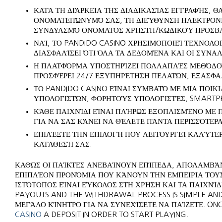
ΚΑΤΆ ΤΗ ΔΙΆΡΚΕΙΑ ΤΗΣ ΔΙΑΔΙΚΑΣΊΑΣ ΕΓΓΡΑΦΉΣ, Θ
ΟΝΟΜΑΤΕΠΏΝΥΜΌ ΣΑΣ, ΤΗ ΔΙΕΎΘΥΝΣΗ ΗΛΕΚΤΡΟΝΙ
ΣΥΝΔΥΑΣΜΌ ΟΝΌΜΑΤΟΣ ΧΡΉΣΤΗ/ΚΩΔΙΚΟΎ ΠΡΌΣΒ
ΝΑΊ, ΤΟ PANDIDO CASINO ΧΡΗΣΙΜΟΠΟΙΕΊ ΤΕΧΝΟΛΟ
ΔΙΑΣΦΑΛΊΣΕΙ ΌΤΙ ΌΛΑ ΤΑ ΔΕΔΟΜΈΝΑ ΚΑΙ ΟΙ ΣΥΝΑ
Η ΠΛΑΤΦΌΡΜΑ ΥΠΟΣΤΗΡΊΖΕΙ ΠΟΛΛΑΠΛΈΣ ΜΕΘΌΔ
ΠΡΟΣΦΈΡΕΙ 24/7 ΕΞΥΠΗΡΈΤΗΣΗ ΠΕΛΑΤΏΝ, ΕΞΑΣΦΑ
ΤΟ PANDIDO CASINO ΕΊΝΑΙ ΣΥΜΒΑΤΌ ΜΕ ΜΙΑ ΠΟΙ
ΥΠΟΛΟΓΙΣΤΏΝ, ΦΟΡΗΤΟΎΣ ΥΠΟΛΟΓΙΣΤΈΣ, SMARTPH
ΚΆΘΕ ΠΑΙΧΝΊΔΙ ΕΊΝΑΙ ΠΛΉΡΩΣ ΕΞΟΠΛΙΣΜΈΝΟ ΜΕ 
ΓΙΑ ΝΑ ΣΑΣ ΚΆΝΕΙ ΝΑ ΘΈΛΕΤΕ ΠΆΝΤΑ ΠΕΡΙΣΣΌΤΕΡΑ
ΕΠΙΛΈΞΤΕ ΤΗΝ ΕΠΙΛΟΓΉ ΠΟΥ ΛΕΙΤΟΥΡΓΕΊ ΚΑΛΎΤΕΡ
ΚΑΤΆΘΕΣΉ ΣΑΣ.
ΚΑΘΏΣ ΟΙ ΠΑΊΚΤΕΣ ΑΝΕΒΑΊΝΟΥΝ ΕΠΊΠΕΔΑ, ΑΠΟΛΑΜΒΆ
ΕΠΙΠΛΈΟΝ ΠΡΟΝΌΜΙΑ ΠΟΥ ΚΆΝΟΥΝ ΤΗΝ ΕΜΠΕΙΡΊΑ ΤΟΥΣ
ΙΣΤΌΤΟΠΟΣ ΕΊΝΑΙ ΕΎΚΟΛΟΣ ΣΤΗ ΧΡΉΣΗ ΚΑΙ ΤΑ ΠΑΙΧΝΊΔ
PAYOUTS AND THE WITHDRAWAL PROCESS IS SIMPLE AND
ΜΕΓΆΛΟ ΚΊΝΗΤΡΟ ΓΙΑ ΝΑ ΣΥΝΕΧΊΣΕΤΕ ΝΑ ΠΑΊΖΕΤΕ. ON
CASINO
A DEPOSIT IN ORDER TO START PLAYING.