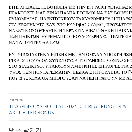
ΕΊΤΕ ΧΡΕΙΆΖΕΣΤΕ ΒΟΉΘΕΙΑ ΜΕ ΤΗΝ ΕΓΓΡΑΦΉ ΛΟΓΑΡΙΑΣΜ
ΠΡΆΚΤΟΡΈΣ ΜΑΣ ΕΊΝΑΙ ΠΆΝΤΑ ΈΤΟΙΜΟΙ ΝΑ ΣΑΣ ΒΟΗΘΉ
ΣΥΝΟΜΙΛΊΑΣ, ΗΛΕΚΤΡΟΝΙΚΟΎ ΤΑΧΥΔΡΟΜΕΊΟΥ Ή ΤΗΛΕΦ
ΣΤΑ ΕΡΩΤΉΜΑΤΆ ΣΑΣ. ΣΤΟ PANDIDO CASINO, ΠΡΟΣΦΈΡΟΥ
ΝΑ ΦΆΤΕ ΌΣΟ ΘΈΛΕΤΕ. Η ΤΕΡΆΣΤΙΑ ΒΙΒΛΙΟΘΉΚΗ ΠΑΙΧΝ
ΤΩΝ ΠΑΙΚΤΏΝ. ΕΥΡΗΜΑΤΙΚΟΊ ΚΟΥΛΟΧΈΡΗΔΕΣ, ΤΡΑΠΈΖΙΑ
ΝΑ ΤΑ ΒΡΕΊΤΕ ΌΛΑ ΕΔΏ.
ΕΝΤΥΠΩΣΙΆΣΤΗΚΑ ΕΠΊΣΗΣ ΜΕ ΤΗΝ ΟΜΆΔΑ ΥΠΟΣΤΉΡΙΞ
ΕΊΧΑ. ΣΊΓΟΥΡΑ ΘΑ ΣΥΝΙΣΤΟΎΣΑ ΤΟ PANDIDO CASINO ΣΕ
ΣΤΟ ΔΙΑΔΊΚΤΥΟ. ΥΠΆΡΧΟΥΝ ΑΜΈΤΡΗΤΕΣ ΕΠΙΛΟΓΈΣ ΓΙΑ 
ΎΨΟΣ ΤΩΝ ΠΟΝΤΑΡΙΣΜΆΤΩΝ, ΕΙΔΙΚΆ ΣΤΗ ΡΟΥΛΈΤΑ. ΤΟ 
ΠΟΥ ΔΎΣΚΟΛΑ ΘΑ ΜΠΟΡΟΎΣΑΝ ΝΑ ΠΕΡΙΓΡΑΦΟΎΝ ΜΕ ΛΈ
PREVIOUS
TEASPINS CASINO TEST 2025 » ERFAHRUNGEN &
AKTUELLER BONUS
댓글 남기기