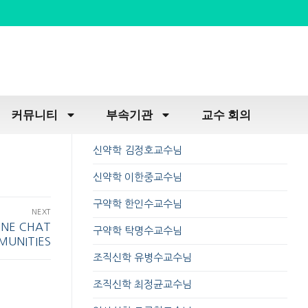
커뮤니티
부속기관
교수 회의
신약학 김정호교수님
신약학 이한중교수님
구약학 한인수교수님
NEXT
INE CHAT
구약학 탁명수교수님
UNITIES
조직신학 유병수교수님
조직신학 최정균교수님