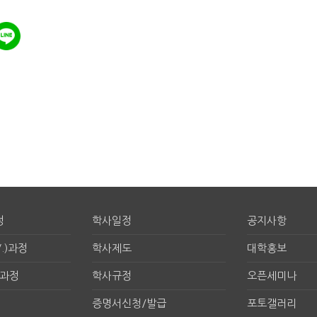
정
학사일정
공지사항
.)과정
학사제도
대학홍보
구과정
학사규정
오픈세미나
증명서신청/발급
포토갤러리