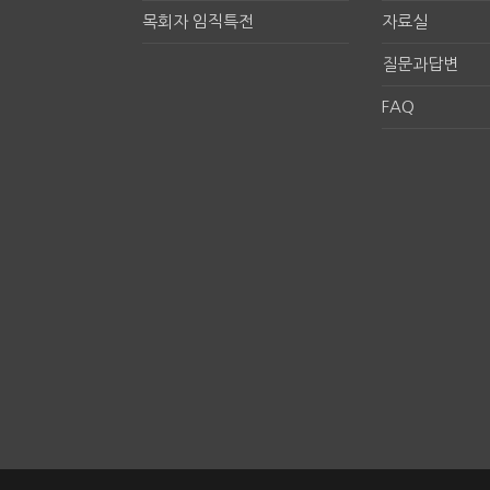
목회자 임직특전
자료실
질문과답변
FAQ