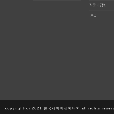
질문과답변
FAQ
copyright(c) 2021 한국사이버신학대학 all rights reser