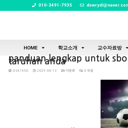
" />
010-3491-7935
dowrydl@naver.co
HOME
학교소개
교수자료방
panduan lengkap untuk sbob
taruhan anda
OSK1450
2025-06-13
미분류
0 댓글