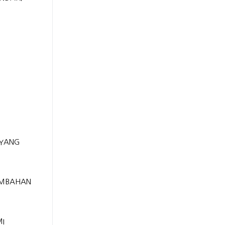
 YANG
AMBAHAN
I