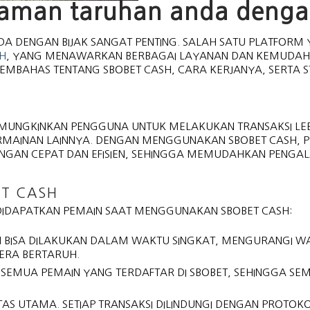
aman taruhan anda deng
A DENGAN BIJAK SANGAT PENTING. SALAH SATU PLATFORM
H
, YANG MENAWARKAN BERBAGAI LAYANAN DAN KEMUDA
 MEMBAHAS TENTANG SBOBET CASH, CARA KERJANYA, SERTA S
EMUNGKINKAN PENGGUNA UNTUK MELAKUKAN TRANSAKSI LEB
MAINAN LAINNYA. DENGAN MENGGUNAKAN SBOBET CASH, 
ENGAN CEPAT DAN EFISIEN, SEHINGGA MEMUDAHKAN PENG
T CASH
DIDAPATKAN PEMAIN SAAT MENGGUNAKAN SBOBET CASH:
N BISA DILAKUKAN DALAM WAKTU SINGKAT, MENGURANGI W
ERA BERTARUH.
 SEMUA PEMAIN YANG TERDAFTAR DI SBOBET, SEHINGGA SE
S UTAMA. SETIAP TRANSAKSI DILINDUNGI DENGAN PROTOK