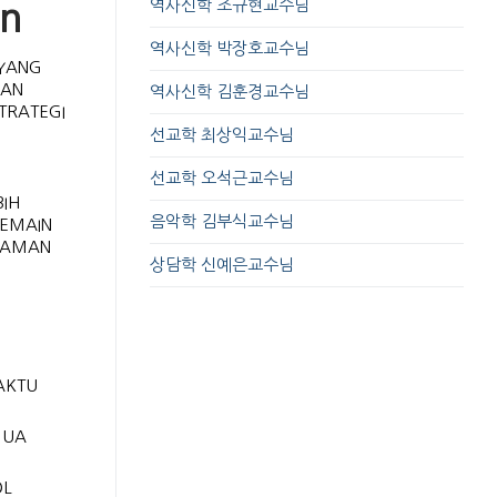
역사신학 조규현교수님
an
역사신학 박장호교수님
 YANG
HAN
역사신학 김훈경교수님
TRATEGI
선교학 최상익교수님
선교학 오석근교수님
IH
음악학 김부식교수님
PEMAIN
ALAMAN
상담학 신예은교수님
AKTU
MUA
OL