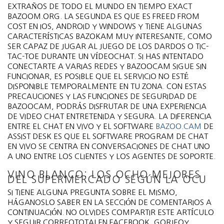
EXTRAÑOS DE TODO EL MUNDO EN TIEMPO EXACT
BAZOOM.ORG. LA SEGUNDA ES QUE ES FREED FROM
COST EN IOS, ANDROID Y WINDOWS Y TIENE ALGUNAS
CARACTERÍSTICAS BAZOKAM MUY INTERESANTE, COMO
SER CAPAZ DE JUGAR AL JUEGO DE LOS DARDOS O TIC-
TAC-TOE DURANTE UN VÍDEOCHAT. SI HAS INTENTADO
CONECTARTE A VARIAS REDES Y BAZOOCAM SIGUE SIN
FUNCIONAR, ES POSIBLE QUE EL SERVICIO NO ESTÉ
DISPONIBLE TEMPORALMENTE EN TU ZONA. CON ESTAS
PRECAUCIONES Y LAS FUNCIONES DE SEGURIDAD DE
BAZOOCAM, PODRÁS DISFRUTAR DE UNA EXPERIENCIA
DE VIDEO CHAT ENTRETENIDA Y SEGURA. LA DIFERENCIA
ENTRE EL CHAT EN VIVO Y EL SOFTWARE
BAZOO.CAM
DE
ASSIST DESK ES QUE EL SOFTWARE PROGRAM DE CHAT
EN VIVO SE CENTRA EN CONVERSACIONES DE CHAT UNO
A UNO ENTRE LOS CLIENTES Y LOS AGENTES DE SOPORTE.
VINO BLANCO: LOS OCHO MEJORES
DEL SUPERMERCADO SEGÚN LA OCU
SI TIENE ALGUNA PREGUNTA SOBRE EL MISMO,
HÁGANOSLO SABER EN LA SECCIÓN DE COMENTARIOS A
CONTINUACIÓN. NO OLVIDES COMPARTIR ESTE ARTÍCULO
Y SEGUIR CORREOTOTALEN FACEBOOK, GORJEOY