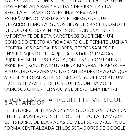
TODAS LAS FUNCIONES DE NUESTRO CUERPO. TAMBIÉN
NOS APORTAN GRAN CANTIDAD DE FIBRA, LA CUAL
REGULA EL TRÁNSITO INTESTINAL Y EVITA EL
ESTREÑIMIENTO, Y REDUCEN EL RIESGO DE QUE
DESARROLLEMOS ALGUNOS TIPOS DE CÁNCER COMO EL
DE COLON. OTRA VENTAJA ES QUE SON UNA FUENTE
IMPORTANTE DE BETA CAROTENOS QUE TIENEN UN
CONOCIDO EFECTO ANTIOXIDANTE QUE PERMITE LUCHAR
CONTRA LOS RADICALES LIBRES, RESPONSABLES DEL
ENVEJECIMIENTO DE LA PIEL. AL ESTAR FORMADAS
PRINCIPALMENTE POR AGUA, QUE ES SU COMPONENTE
PRINCIPAL, SON UNA MUY BUENA MANERA DE APORTAR
A NUESTRO ORGANISMO LAS CANTIDADES DE AGUA QUE
NECESITA. ROSALÍA HA INCLUIDO EN SU ÚLTIMO ÁLBUM
SIXTEEN TEMAS, ENTRE LOS QUE ENCONTRAMOS EL
FAMOSOS CHIKEN TERIYAKI Y EL VIRAL TEMA HENTAI.
¿POR QUÉ CHATROULETTE ME SIGUE
BANEANDO?
EL HISTORIAL DE LLAMADAS ANTIGUO SOLO SE GUARDA
EN EL DISPOSITIVO DESDE EL QUE SE HIZO LA LLAMADA.
EL HISTORIAL DE LLAMADAS DE MEET SE ALMACENA DE
FORMA CENTRALIZADA EN LOS SERVIDORES DE GOOGLE