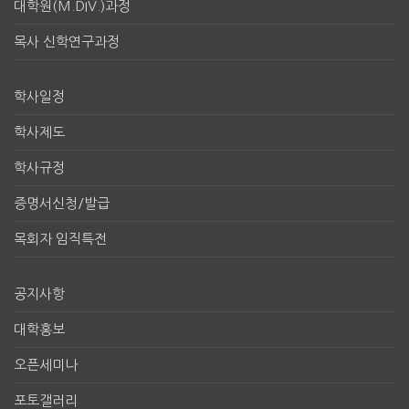
대학원(M.DIV.)과정
목사 신학연구과정
학사일정
학사제도
학사규정
증명서신청/발급
목회자 임직특전
공지사항
대학홍보
오픈세미나
포토갤러리