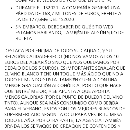
COMPARTIR VÍDEOS DE YOUTUBE EN UN CHAT.
DURANTE EL 1S2021 LA COMPAÑÍA GENERÓ UNA
PÉRDIDA DE 168,7 MILLONES DE EUROS, FRENTE A
LA DE 177,6M€ DEL 1S2020.
SIN EMBARGO, DEBE SABER DE QUÉ SITIO WEB
ESTAMOS HABLANDO, TAMBIÉN DE ALGÚN SITIO DE
RULETA.
DESTACA POR ENCIMA DE TODO SU CALIDAD, Y SU
RELACIÓN CALIDAD-PRECIO (NO NOS VAMOS A LOS 10
EUROS DEL ALBARIÑO SINO QUE NOS QUEDAMOS POR
DEBAJO DE LOS 5 EUROS). ES IMPORTANTE SEÑALAR QUE
EL VINO BLANCO TIENE UN TOQUE MÁS ÁCIDO QUE NO A
TODO EL MUNDO GUSTA. TAMBIÉN CUENTA CON UNA
MENOR GRADUACIÓN ALCOHÓLICA, POR LO QUE HACE
QUE ‘ENTRE’ MEJOR, Y SE APUNTA A QUE APORTA
MENOS CALORÍAS (POR EL PUNTO DE DULZOR DEL VINO
TINTO). AUNQUE SEA MÁS CONSUMIDO COMO BEBIDA
PARA EL VERANO, ESTOS SON LOS MEJORES BLANCOS DE
SUPERMERCADO SEGÚN LA OCU PARA VESTIR TU MESA
TODO EL AÑO. POR OTRA PARTE, LA AGENCIA TAMBIÉN
BRINDA LOS SERVICIOS DE CREACIÓN DE CONTENIDOS Y