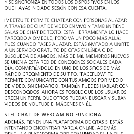
Y SE SINCRONIZA EN TODOS LOS DISPOSITIVOS EN LOS
QUE HAYAS INICIADO SESIÓN CON ESA CUENTA.
IMEETZU TE PERMITE CHATEAR CON PERSONAS AL AZAR
A TRAVÉS DE CHAT DE VIDEO EN VIVO Y TAMBIÉN TIENE
SALAS DE CHAT DE TEXTO. ESTA HERRAMIENTA LO HACE
PARECIDO A OMEGLE, PERO VA UN POCO MÁS ALLÁ;
PUES CUANDO PASES AL AZAR, ESTÁS INVITADO A UNIRTE
A UN SERVICIO GRATUITO DE CITAS EN LÍNEA O DE
BÚSQUEDA DE AMIGOS. MÁS DE MIL MIEMBROS NUEVOS
SE UNEN A ESTA RED DE CONEXIONES SOCIALES CADA
DÍA, CONVIRTIÉNDOLO EN UNO DE LOS SITIOS DE MÁS
RÁPIDO CRECIMIENTO DE SU TIPO. “FACEFLOW” TE
PERMITE COMUNICARTE CON TUS AMIGOS POR MEDIO
DE VIDEO; SIN EMBARGO, TAMBIÉN PUEDES HABLAR CON
DESCONOCIDOS. AHORA ES POSIBLE QUE LOS USUARIOS
CREEN UN PERFIL QUE OTROS PUEDAN BUSCAR Y SUBAN
VIDEOS DE YOUTUBE E IMÁGENES EN ÉL.
SI EL CHAT DE WEBCAM NO FUNCIONA
ADEMÁS, TIENEN UNA PLATAFORMA DE CITAS SI ESTÁS
INTENTANDO ENCONTRAR PAREJA ONLINE. ADEMÁS,
TIENE UNA PLATAFORMA TIPO COMUNIDAD EN LA QUE