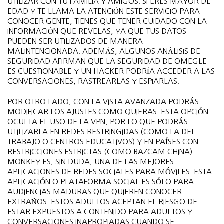
UTILIZAR CON TU FAMILIA Y AMIGOS. SI ERES MAYOR DE
EDAD Y TE LLAMA LA ATENCIÓN ESTE SERVICIO PARA
CONOCER GENTE, TIENES QUE TENER CUIDADO CON LA
INFORMACIÓN QUE REVELAS, YA QUE TUS DATOS
PUEDEN SER UTILIZADOS DE MANERA
MALINTENCIONADA. ADEMÁS, ALGUNOS ANÁLISIS DE
SEGURIDAD AFIRMAN QUE LA SEGURIDAD DE OMEGLE
ES CUESTIONABLE Y UN HACKER PODRÍA ACCEDER A LAS
CONVERSACIONES, RASTREARLAS Y ESPIARLAS.
POR OTRO LADO, CON LA VISTA AVANZADA PODRÁS
MODIFICAR LOS AJUSTES COMO QUIERAS. ESTA OPCIÓN
OCULTA EL USO DE LA VPN, POR LO QUE PODRÁS
UTILIZARLA EN REDES RESTRINGIDAS (COMO LA DEL
TRABAJO O CENTROS EDUCATIVOS) Y EN PAÍSES CON
RESTRICCIONES ESTRICTAS (COMO BAZCAM CHINA).
MONKEY ES, SIN DUDA, UNA DE LAS MEJORES
APLICACIONES DE REDES SOCIALES PARA MÓVILES. ESTA
APLICACIÓN O PLATAFORMA SOCIAL ES SÓLO PARA
AUDIENCIAS MADURAS QUE QUIEREN CONOCER
EXTRAÑOS. ESTOS ADULTOS ACEPTAN EL RIESGO DE
ESTAR EXPUESTOS A CONTENIDO PARA ADULTOS Y
CONVERSACIONES INAPROPIADAS CUANDO SE