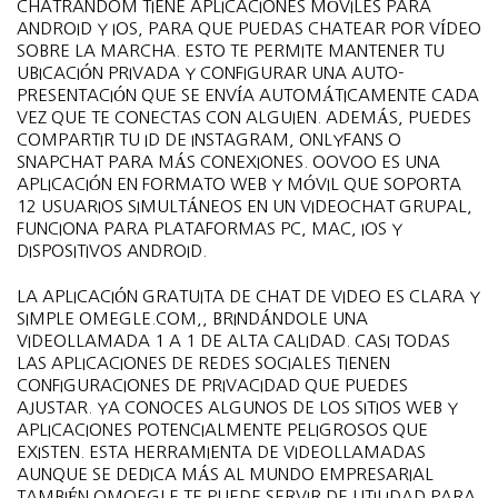
CHATRANDOM TIENE APLICACIONES MÓVILES PARA
ANDROID Y IOS, PARA QUE PUEDAS CHATEAR POR VÍDEO
SOBRE LA MARCHA. ESTO TE PERMITE MANTENER TU
UBICACIÓN PRIVADA Y CONFIGURAR UNA AUTO-
PRESENTACIÓN QUE SE ENVÍA AUTOMÁTICAMENTE CADA
VEZ QUE TE CONECTAS CON ALGUIEN. ADEMÁS, PUEDES
COMPARTIR TU ID DE INSTAGRAM, ONLYFANS O
SNAPCHAT PARA MÁS CONEXIONES. OOVOO ES UNA
APLICACIÓN EN FORMATO WEB Y MÓVIL QUE SOPORTA
12 USUARIOS SIMULTÁNEOS EN UN VIDEOCHAT GRUPAL,
FUNCIONA PARA PLATAFORMAS PC, MAC, IOS Y
DISPOSITIVOS ANDROID.
LA APLICACIÓN GRATUITA DE CHAT DE VIDEO ES CLARA Y
SIMPLE OMEGLE.COM,, BRINDÁNDOLE UNA
VIDEOLLAMADA 1 A 1 DE ALTA CALIDAD. CASI TODAS
LAS APLICACIONES DE REDES SOCIALES TIENEN
CONFIGURACIONES DE PRIVACIDAD QUE PUEDES
AJUSTAR. YA CONOCES ALGUNOS DE LOS SITIOS WEB Y
APLICACIONES POTENCIALMENTE PELIGROSOS QUE
EXISTEN. ESTA HERRAMIENTA DE VIDEOLLAMADAS
AUNQUE SE DEDICA MÁS AL MUNDO EMPRESARIAL
TAMBIÉN OMOEGLE TE PUEDE SERVIR DE UTILIDAD PARA