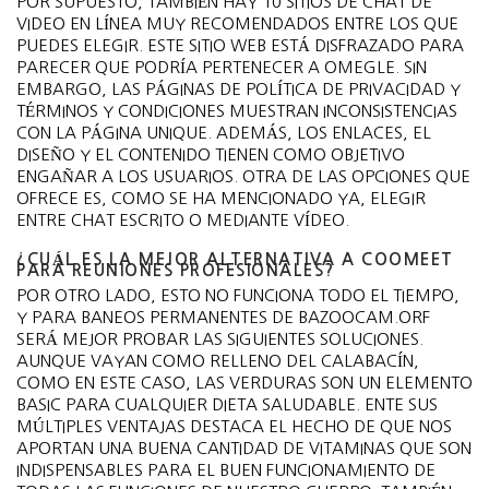
POR SUPUESTO, TAMBIÉN HAY 10 SITIOS DE CHAT DE
VIDEO EN LÍNEA MUY RECOMENDADOS ENTRE LOS QUE
PUEDES ELEGIR. ESTE SITIO WEB ESTÁ DISFRAZADO PARA
PARECER QUE PODRÍA PERTENECER A OMEGLE. SIN
EMBARGO, LAS PÁGINAS DE POLÍTICA DE PRIVACIDAD Y
TÉRMINOS Y CONDICIONES MUESTRAN INCONSISTENCIAS
CON LA PÁGINA UNIQUE. ADEMÁS, LOS ENLACES, EL
DISEÑO Y EL CONTENIDO TIENEN COMO OBJETIVO
ENGAÑAR A LOS USUARIOS. OTRA DE LAS OPCIONES QUE
OFRECE ES, COMO SE HA MENCIONADO YA, ELEGIR
ENTRE CHAT ESCRITO O MEDIANTE VÍDEO.
¿CUÁL ES LA MEJOR ALTERNATIVA A COOMEET
PARA REUNIONES PROFESIONALES?
POR OTRO LADO, ESTO NO FUNCIONA TODO EL TIEMPO,
Y PARA BANEOS PERMANENTES DE BAZOOCAM.ORF
SERÁ MEJOR PROBAR LAS SIGUIENTES SOLUCIONES.
AUNQUE VAYAN COMO RELLENO DEL CALABACÍN,
COMO EN ESTE CASO, LAS VERDURAS SON UN ELEMENTO
BASIC PARA CUALQUIER DIETA SALUDABLE. ENTE SUS
MÚLTIPLES VENTAJAS DESTACA EL HECHO DE QUE NOS
APORTAN UNA BUENA CANTIDAD DE VITAMINAS QUE SON
INDISPENSABLES PARA EL BUEN FUNCIONAMIENTO DE