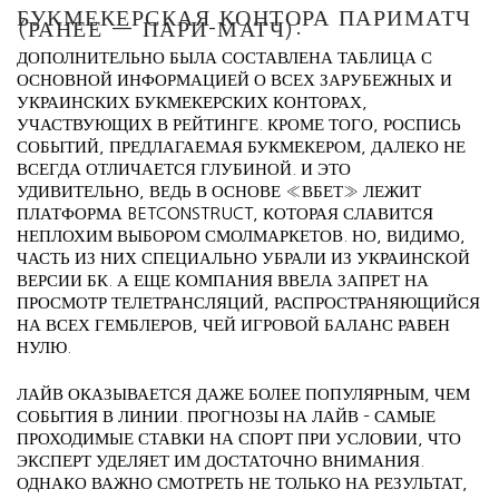
БУКМЕКЕРСКАЯ КОНТОРА ПАРИМАТЧ
(РАНЕЕ — ПАРИ-МАТЧ):
ДОПОЛНИТЕЛЬНО БЫЛА СОСТАВЛЕНА ТАБЛИЦА С
ОСНОВНОЙ ИНФОРМАЦИЕЙ О ВСЕХ ЗАРУБЕЖНЫХ И
УКРАИНСКИХ БУКМЕКЕРСКИХ КОНТОРАХ,
УЧАСТВУЮЩИХ В РЕЙТИНГЕ. КРОМЕ ТОГО, РОСПИСЬ
СОБЫТИЙ, ПРЕДЛАГАЕМАЯ БУКМЕКЕРОМ, ДАЛЕКО НЕ
ВСЕГДА ОТЛИЧАЕТСЯ ГЛУБИНОЙ. И ЭТО
УДИВИТЕЛЬНО, ВЕДЬ В ОСНОВЕ «ВБЕТ» ЛЕЖИТ
ПЛАТФОРМА BETCONSTRUCT, КОТОРАЯ СЛАВИТСЯ
НЕПЛОХИМ ВЫБОРОМ СМОЛМАРКЕТОВ. НО, ВИДИМО,
ЧАСТЬ ИЗ НИХ СПЕЦИАЛЬНО УБРАЛИ ИЗ УКРАИНСКОЙ
ВЕРСИИ БК. А ЕЩЕ КОМПАНИЯ ВВЕЛА ЗАПРЕТ НА
ПРОСМОТР ТЕЛЕТРАНСЛЯЦИЙ, РАСПРОСТРАНЯЮЩИЙСЯ
НА ВСЕХ ГЕМБЛЕРОВ, ЧЕЙ ИГРОВОЙ БАЛАНС РАВЕН
НУЛЮ.
ЛАЙВ ОКАЗЫВАЕТСЯ ДАЖЕ БОЛЕЕ ПОПУЛЯРНЫМ, ЧЕМ
СОБЫТИЯ В ЛИНИИ. ПРОГНОЗЫ НА ЛАЙВ – САМЫЕ
ПРОХОДИМЫЕ СТАВКИ НА СПОРТ ПРИ УСЛОВИИ, ЧТО
ЭКСПЕРТ УДЕЛЯЕТ ИМ ДОСТАТОЧНО ВНИМАНИЯ.
ОДНАКО ВАЖНО СМОТРЕТЬ НЕ ТОЛЬКО НА РЕЗУЛЬТАТ,