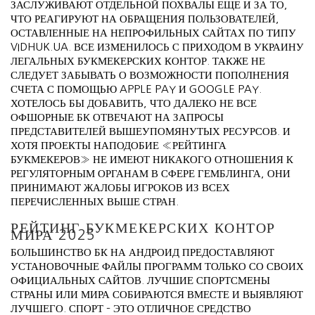
ЗАСЛУЖИВАЮТ ОТДЕЛЬНОЙ ПОХВАЛЫ ЕЩЕ И ЗА ТО,
ЧТО РЕАГИРУЮТ НА ОБРАЩЕНИЯ ПОЛЬЗОВАТЕЛЕЙ,
ОСТАВЛЕННЫЕ НА НЕПРОФИЛЬНЫХ САЙТАХ ПО ТИПУ
VIDHUK.UA. ВСЕ ИЗМЕНИЛОСЬ С ПРИХОДОМ В УКРАИНУ
ЛЕГАЛЬНЫХ БУКМЕКЕРСКИХ КОНТОР. ТАКЖЕ НЕ
СЛЕДУЕТ ЗАБЫВАТЬ О ВОЗМОЖНОСТИ ПОПОЛНЕНИЯ
СЧЕТА С ПОМОЩЬЮ APPLE PAY И GOOGLE PAY.
ХОТЕЛОСЬ БЫ ДОБАВИТЬ, ЧТО ДАЛЕКО НЕ ВСЕ
ОФШОРНЫЕ БК ОТВЕЧАЮТ НА ЗАПРОСЫ
ПРЕДСТАВИТЕЛЕЙ ВЫШЕУПОМЯНУТЫХ РЕСУРСОВ. И
ХОТЯ ПРОЕКТЫ НАПОДОБИЕ «РЕЙТИНГА
БУКМЕКЕРОВ» НЕ ИМЕЮТ НИКАКОГО ОТНОШЕНИЯ К
РЕГУЛЯТОРНЫМ ОРГАНАМ В СФЕРЕ ГЕМБЛИНГА, ОНИ
ПРИНИМАЮТ ЖАЛОБЫ ИГРОКОВ ИЗ ВСЕХ
ПЕРЕЧИСЛЕННЫХ ВЫШЕ СТРАН.
РЕЙТИНГ БУКМЕКЕРСКИХ КОНТОР
МИРА 2025
БОЛЬШИНСТВО БК НА АНДРОИД ПРЕДОСТАВЛЯЮТ
УСТАНОВОЧНЫЕ ФАЙЛЫ ПРОГРАММ ТОЛЬКО СО СВОИХ
ОФИЦИАЛЬНЫХ САЙТОВ. ЛУЧШИЕ СПОРТСМЕНЫ
СТРАНЫ ИЛИ МИРА СОБИРАЮТСЯ ВМЕСТЕ И ВЫЯВЛЯЮТ
ЛУЧШЕГО. СПОРТ – ЭТО ОТЛИЧНОЕ СРЕДСТВО