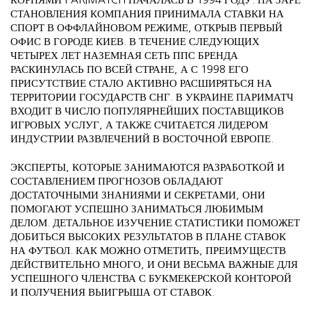
СТАНОВЛЕНИЯ КОМПАНИЯ ПРИНИМАЛА СТАВКИ НА
СПОРТ В ОФФЛАЙНОВОМ РЕЖИМЕ, ОТКРЫВ ПЕРВЫЙ
ОФИС В ГОРОДЕ КИЕВ. В ТЕЧЕНИЕ СЛЕДУЮЩИХ
ЧЕТЫРЕХ ЛЕТ НАЗЕМНАЯ СЕТЬ ППС БРЕНДА
РАСКИНУЛАСЬ ПО ВСЕЙ СТРАНЕ, А С 1998 ЕГО
ПРИСУТСТВИЕ СТАЛО АКТИВНО РАСШИРЯТЬСЯ НА
ТЕРРИТОРИИ ГОСУДАРСТВ СНГ. В УКРАИНЕ ПАРИМАТЧ
ВХОДИТ В ЧИСЛО ПОПУЛЯРНЕЙШИХ ПОСТАВЩИКОВ
ИГРОВЫХ УСЛУГ, А ТАКЖЕ СЧИТАЕТСЯ ЛИДЕРОМ
ИНДУСТРИИ РАЗВЛЕЧЕНИЙ В ВОСТОЧНОЙ ЕВРОПЕ.
ЭКСПЕРТЫ, КОТОРЫЕ ЗАНИМАЮТСЯ РАЗРАБОТКОЙ И
СОСТАВЛЕНИЕМ ПРОГНОЗОВ ОБЛАДАЮТ
ДОСТАТОЧНЫМИ ЗНАНИЯМИ И СЕКРЕТАМИ, ОНИ
ПОМОГАЮТ УСПЕШНО ЗАНИМАТЬСЯ ЛЮБИМЫМ
ДЕЛОМ. ДЕТАЛЬНОЕ ИЗУЧЕНИЕ СТАТИСТИКИ ПОМОЖЕТ
ДОБИТЬСЯ ВЫСОКИХ РЕЗУЛЬТАТОВ В ПЛАНЕ СТАВОК
НА ФУТБОЛ. КАК МОЖНО ОТМЕТИТЬ, ПРЕИМУЩЕСТВ
ДЕЙСТВИТЕЛЬНО МНОГО, И ОНИ ВЕСЬМА ВАЖНЫЕ ДЛЯ
УСПЕШНОГО ЧЛЕНСТВА С БУКМЕКЕРСКОЙ КОНТОРОЙ
И ПОЛУЧЕНИЯ ВЫИГРЫША ОТ СТАВОК.