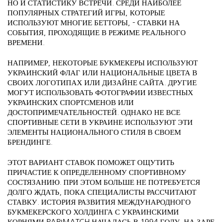
НО И СТАТИСТИКУ ВСТРЕЧИ. СРЕДИ НАИБОЛЕЕ
ПОПУЛЯРНЫХ СТРАТЕГИЙ ИГРЫ, КОТОРЫЕ
ИСПОЛЬЗУЮТ МНОГИЕ БЕТТОРЫ, – СТАВКИ НА
СОБЫТИЯ, ПРОХОДЯЩИЕ В РЕЖИМЕ РЕАЛЬНОГО
ВРЕМЕНИ.
НАПРИМЕР, НЕКОТОРЫЕ БУКМЕКЕРЫ ИСПОЛЬЗУЮТ
УКРАИНСКИЙ ФЛАГ ИЛИ НАЦИОНАЛЬНЫЕ ЦВЕТА В
СВОИХ ЛОГОТИПАХ ИЛИ ДИЗАЙНЕ САЙТА. ДРУГИЕ
МОГУТ ИСПОЛЬЗОВАТЬ ФОТОГРАФИИ ИЗВЕСТНЫХ
УКРАИНСКИХ СПОРТСМЕНОВ ИЛИ
ДОСТОПРИМЕЧАТЕЛЬНОСТЕЙ. ОДНАКО НЕ ВСЕ
СПОРТИВНЫЕ СЕТИ В УКРАИНЕ ИСПОЛЬЗУЮТ ЭТИ
ЭЛЕМЕНТЫ НАЦИОНАЛЬНОГО СТИЛЯ В СВОЕМ
БРЕНДИНГЕ.
ЭТОТ ВАРИАНТ СТАВОК ПОМОЖЕТ ОЩУТИТЬ
ПРИЧАСТИЕ К ОПРЕДЕЛЕННОМУ СПОРТИВНОМУ
СОСТЯЗАНИЮ. ПРИ ЭТОМ БОЛЬШЕ НЕ ПОТРЕБУЕТСЯ
ДОЛГО ЖДАТЬ, ПОКА СПЕЦИАЛИСТЫ РАССЧИТАЮТ
СТАВКУ. ИСТОРИЯ РАЗВИТИЯ МЕЖДУНАРОДНОГО
БУКМЕКЕРСКОГО ХОЛДИНГА С УКРАИНСКИМИ
КОРНЯМИ PARIMATCH НАЧАЛАСЬ В 1994 ГОДУ. НА ЗАРЕ