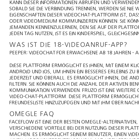
KANN DIESER INFORMATIONEN ABRUFEN UND VERWENDEN.
SOBALD SIE DIE VERBINDUNG TRENNEN, WERDEN SIE NIE W
EIGENSCHAFTEN DIESER VIDEOCHAT-PLATTFORM IST, DASS 
ODER VIDEOMEDIUM KOMMUNIZIEREN KÖNNEN. SIE KÖNNE
JEMANDEN KENNENZULERNEN, DEN SIE AUF DER PLATTFO
JEDEN TAG NUTZEN, IST ES EIN KINDERSPIEL, GLEICHGESIN
WAS IST DIE 18-VIDEOANRUF-APP?
PEEPER: VIDEOCHAT FÜR ERWACHSENE AB 18 JAHREN – A
DIESE PLATTFORM ERMÖGLICHT ES IHNEN, MIT EINEM KL
ANDROID UND IOS, UM IHNEN EIN BESSERES ERLEBNIS ZU
JEDERZEIT UND ÜBERALL. ES ERMÖGLICHT IHNEN, DIE A
FILTERN. SIE KÖNNEN AUCH DIE ANZAHL DER AKTIVEN BEN
KOMMUNIKATION VERWENDEN. FRUZO IST EINE WEITERE O
VIDEO-CHAT-PLATTFORM. DIESE PLATTFORM ERMÖGLICHT ES
FREUNDESLISTE HINZUZUFÜGEN UND MIT IHM ÜBER NACH
OMEGLE FAQ
FACEFLOW IST EINE DER BESTEN OMEGLE-ALTERNATIVEN,
VERSCHIEDENE VORTEILE BEI DER NUTZUNG DIESER PLAT
MACHEN. ES ERMÖGLICHT SEINEM BENUTZER, EINEN VIDE