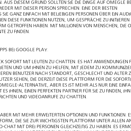
 AUS DIESEM GRUND SOLLTEN SIE DIE DINGE AUF OMEGLE B
IEDER MIT DIESER PERSON SPRECHEN. EINE DER BESTEN
SIE GANZ EINFACH MIT BELIEBIGEN PERSONEN ÜBER EIN AUDIO
N DIESE FUNKTIONEN NUTZEN, UM GESPRÄCHE ZU INITIIEREN
RM GETROFFEN HABEN. MIT MILLIONEN VON MENSCHEN, DIE
NTE ZU FINDEN.
PPS BEI GOOGLE PLAY.
ICK SOFORT MIT LEUTEN ZU CHATTEN. ES HAT ANWENDUNGEN 
 BIETEN UND UM IHNEN ZU HELFEN, MIT JEDEM ZU KOMMUNIZIE
NDEREN BENUTZER NACH STANDORT, GESCHLECHT UND ALTER 
UTZER SEHEN, DIE DERZEIT DIESE PLATTFORM FÜR DIE SOFORT
MEGLE-ALTERNATIVE, ABER ES IST MEHR ALS NUR EINE EINF
 IHNEN, EINEN PERFEKTEN PARTNER FÜR SIE ZU FINDEN, IHN
RICHTEN UND VIDEOANRUFE ZU CHATTEN.
 ABER MIT MEHR ERWEITERTEN OPTIONEN UND FUNKTIONEN. ES
TFORM, DIE SIE ZUR WICHTIGSTEN PLATTFORM UNTER ALLEN 
O-CHAT MIT DREI PERSONEN GLEICHZEITIG ZU HABEN. ES ERM