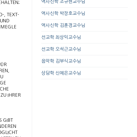
역사신학 조규현교수님
EHALTEN;
역사신학 박장호교수님
-, TEXT-
 UND
역사신학 김훈경교수님
 OMEGLE
선교학 최상익교수님
선교학 오석근교수님
음악학 김부식교수님
FÜR
REN,
상담학 신예은교수님
ZU
IGE
ACHE
 ZU IHRER
 GIBT
ANDEREN
ÖGLICHT