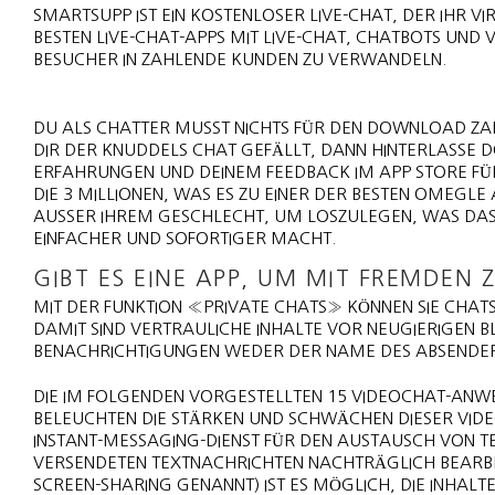
SMARTSUPP IST EIN KOSTENLOSER LIVE-CHAT, DER IHR V
BESTEN LIVE-CHAT-APPS MIT LIVE-CHAT, CHATBOTS UND 
BESUCHER IN ZAHLENDE KUNDEN ZU VERWANDELN.
DU ALS CHATTER MUSST NICHTS FÜR DEN DOWNLOAD ZAH
DIR DER KNUDDELS CHAT GEFÄLLT, DANN HINTERLASSE 
ERFAHRUNGEN UND DEINEM FEEDBACK IM APP STORE FÜR
DIE 3 MILLIONEN, WAS ES ZU EINER DER BESTEN OMEGL
AUSSER IHREM GESCHLECHT, UM LOSZULEGEN, WAS DAS 
INFACHER UND SOFORTIGER MACHT.
GIBT ES EINE APP, UM MIT FREMDEN 
MIT DER FUNKTION «PRIVATE CHATS» KÖNNEN SIE CHAT
DAMIT SIND VERTRAULICHE INHALTE VOR NEUGIERIGEN BL
BENACHRICHTIGUNGEN WEDER DER NAME DES ABSENDER
DIE IM FOLGENDEN VORGESTELLTEN 15 VIDEOCHAT-ANW
BELEUCHTEN DIE STÄRKEN UND SCHWÄCHEN DIESER VIDEO
INSTANT-MESSAGING-DIENST FÜR DEN AUSTAUSCH VON TE
VERSENDETEN TEXTNACHRICHTEN NACHTRÄGLICH BEARB
SCREEN-SHARING GENANNT) IST ES MÖGLICH, DIE INHALT