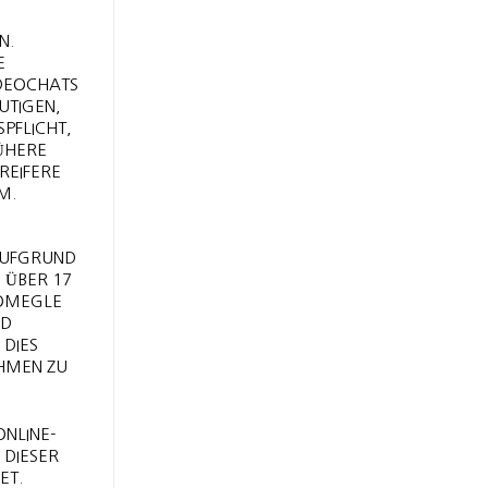
N.
E
IDEOCHATS
UTIGEN,
SPFLICHT,
HERE U
IFERE M
M.
 AUFGRUND
 ÜBER 17
 OMEGLE
ND
 DIES
MEN ZU E
ONLINE-
 DIESER
ET.