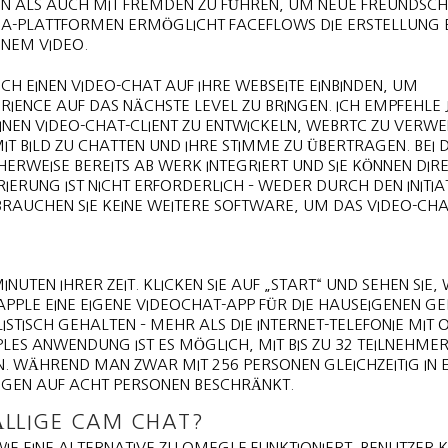
EN ALS AUCH MIT FREMDEN ZU FÜHREN, UM NEUE FREUNDSCH
A-PLATTFORMEN ERMÖGLICHT FACEFLOWS DIE ERSTELLUNG EI
NEM VIDEO.
 EINEN VIDEO-CHAT AUF IHRE WEBSEITE EINBINDEN, UM
ENCE AUF DAS NÄCHSTE LEVEL ZU BRINGEN. ICH EMPFEHLE 
INEN VIDEO-CHAT-CLIENT ZU ENTWICKELN, WEBRTC ZU VERW
 BILD ZU CHATTEN UND IHRE STIMME ZU ÜBERTRAGEN. BEI 
RWEISE BEREITS AB WERK INTEGRIERT UND SIE KÖNNEN DIRE
RIERUNG IST NICHT ERFORDERLICH – WEDER DURCH DEN INITI
BRAUCHEN SIE KEINE WEITERE SOFTWARE, UM DAS VIDEO-CH
INUTEN IHRER ZEIT. KLICKEN SIE AUF „START“ UND SEHEN SIE,
 APPLE EINE EIGENE VIDEOCHAT-APP FÜR DIE HAUSEIGENEN G
ISTISCH GEHALTEN – MEHR ALS DIE INTERNET-TELEFONIE MIT 
PPLES ANWENDUNG IST ES MÖGLICH, MIT BIS ZU 32 TEILNEHME
EN. WÄHREND MAN ZWAR MIT 256 PERSONEN GLEICHZEITIG IN 
EGEN AUF ACHT PERSONEN BESCHRÄNKT.
ÄLLIGE CAM CHAT?
WIE EINE ALTERNATIVE ZU OMEGLE FUNKTIONIERT. BENUTZER 