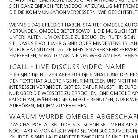
SICH GANZ EINFACH PER VIDEOCHAT ZUFÄLLIG MIT FREMD
DIE DIE KOMMUNIKATION VERBESSERN, WIE GESICHTSFI
WENN SIE DAS ERLEDIGT HABEN, STARTET OMEGLE AUTO
VERBUNDEN. OMEGLE BIETET SOWOHL DIE MÖGLICHKEIT
UNTERHALTEN. UM OMEGLE ZU BESUCHEN, RUFEN SIE IN
SIE, DASS SIE VOLLJÄHRIG SIND ODER MINDESTENS 13 J
VIDEOCHAT NUTZEN. DA DIE MEISTEN ABER SEHR PERVERS S
EMPFEHLEN, SOBALD MAN IN EINEN WEBCAMCHAT REING
JCALL – LIVE DISCUSS VIDEO NAME
HIER SIND DIE NUTZER ABER FÜR DIE EINHALTUNG DES R
DEN TEXTCHAT ALLERDINGS NUR MITLESEN UND NICHT MI
INTERESSEN VERBINDET, GIBT ES. DAFÜR MÜSST IHR EURE
NUR ÜBER DIE WEBSEITE ZU ERREICHEN, EINE OMEGLE-A
FALSCH AN, WÄHREND SIE OMEGLE BENUTZEN, ODER WEN
AUFHÖREN, MIT IHM ZU SPRECHEN.
WARUM WURDE OMEGLE ABGESCHAF
DAS CHATPORTAL KNUDDELS IST SCHON SEIT MEHR ALS 20
NOCH AKTIV: MONATLICH WIRD SIE VON 300.000 VERSCH
KNUDDELS SIND LAUT ANBIETER ZWISCHEN 14 UND 17 JAH