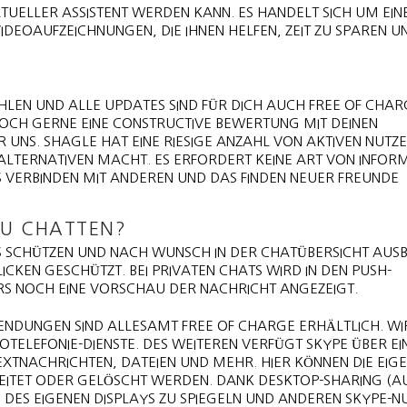
IRTUELLER ASSISTENT WERDEN KANN. ES HANDELT SICH UM EIN
VIDEOAUFZEICHNUNGEN, DIE IHNEN HELFEN, ZEIT ZU SPAREN U
LEN UND ALLE UPDATES SIND FÜR DICH AUCH FREE OF CHAR
DOCH GERNE EINE CONSTRUCTIVE BEWERTUNG MIT DEINEN
 UNS. SHAGLE HAT EINE RIESIGE ANZAHL VON AKTIVEN NUTZ
E ALTERNATIVEN MACHT. ES ERFORDERT KEINE ART VON INFOR
VERBINDEN MIT ANDEREN UND DAS FINDEN NEUER FREUNDE E
ZU CHATTEN?
S SCHÜTZEN UND NACH WUNSCH IN DER CHATÜBERSICHT AUS
ICKEN GESCHÜTZT. BEI PRIVATEN CHATS WIRD IN DEN PUSH-
S NOCH EINE VORSCHAU DER NACHRICHT ANGEZEIGT.
ENDUNGEN SIND ALLESAMT FREE OF CHARGE ERHÄLTLICH. WI
TELEFONIE-DIENSTE. DES WEITEREN VERFÜGT SKYPE ÜBER EI
XTNACHRICHTEN, DATEIEN UND MEHR. HIER KÖNNEN DIE EIG
EITET ODER GELÖSCHT WERDEN. DANK DESKTOP-SHARING (A
E DES EIGENEN DISPLAYS ZU SPIEGELN UND ANDEREN SKYPE-N