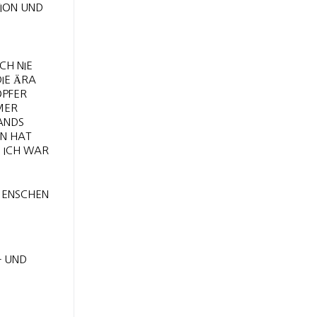
TION UND
CH NIE
IE ÄRA
OPFER
MER
ANDS
 HAT S
ICH WAR A
MENSCHEN
- UND