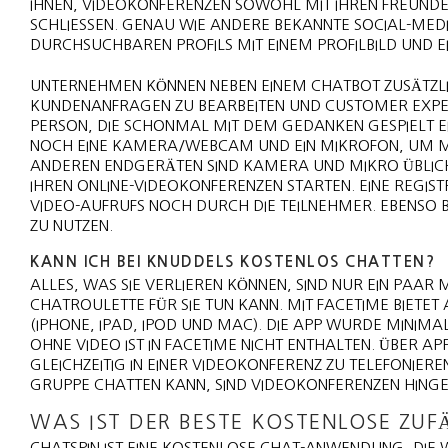
IHNEN, VIDEOKONFERENZEN SOWOHL MIT IHREN FREUND
SCHLIESSEN. GENAU WIE ANDERE BEKANNTE SOCIAL-MEDI
URCHSUCHBAREN PROFILS MIT EINEM PROFILBILD UND EI
UNTERNEHMEN KÖNNEN NEBEN EINEM CHATBOT ZUSÄTZLICH
KUNDENANFRAGEN ZU BEARBEITEN UND CUSTOMER EXPERI
PERSON, DIE SCHONMAL MIT DEM GEDANKEN GESPIELT E
NOCH EINE KAMERA/WEBCAM UND EIN MIKROFON, UM MIT
ANDEREN ENDGERÄTEN SIND KAMERA UND MIKRO ÜBLICHE
IHREN ONLINE-VIDEOKONFERENZEN STARTEN. EINE REGIST
VIDEO-AUFRUFS NOCH DURCH DIE TEILNEHMER. EBENSO 
ZU NUTZEN.
KANN ICH BEI KNUDDELS KOSTENLOS CHATTEN?
ALLES, WAS SIE VERLIEREN KÖNNEN, SIND NUR EIN PAAR M
CHATROULETTE FÜR SIE TUN KANN. MIT FACETIME BIETET
(IPHONE, IPAD, IPOD UND MAC). DIE APP WURDE MINIMAL
OHNE VIDEO IST IN FACETIME NICHT ENTHALTEN. ÜBER A
GLEICHZEITIG IN EINER VIDEOKONFERENZ ZU TELEFONIER
GRUPPE CHATTEN KANN, SIND VIDEOKONFERENZEN HING
WAS IST DER BESTE KOSTENLOSE ZUF
CHATSPIN IST EINE KOSTENLOSE CHAT-ANWENDUNG, DIE 