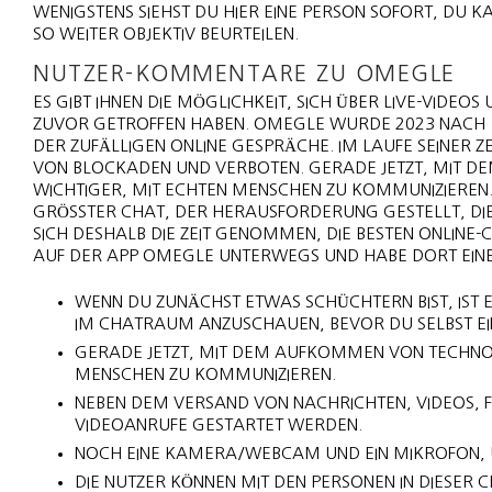
WENIGSTENS SIEHST DU HIER EINE PERSON SOFORT, DU K
SO WEITER OBJEKTIV BEURTEILEN.
NUTZER-KOMMENTARE ZU OMEGLE
ES GIBT IHNEN DIE MÖGLICHKEIT, SICH ÜBER LIVE-VIDEO
ZUVOR GETROFFEN HABEN. OMEGLE WURDE 2023 NACH 1
DER ZUFÄLLIGEN ONLINE GESPRÄCHE. IM LAUFE SEINER Z
VON BLOCKADEN UND VERBOTEN. GERADE JETZT, MIT D
WICHTIGER, MIT ECHTEN MENSCHEN ZU KOMMUNIZIEREN
GRÖSSTER CHAT, DER HERAUSFORDERUNG GESTELLT, DIE
ICH DESHALB DIE ZEIT GENOMMEN, DIE BESTEN ONLINE-
UF DER APP OMEGLE UNTERWEGS UND HABE DORT EI
WENN DU ZUNÄCHST ETWAS SCHÜCHTERN BIST, IST
IM CHATRAUM ANZUSCHAUEN, BEVOR DU SELBST EI
GERADE JETZT, MIT DEM AUFKOMMEN VON TECHNOLO
MENSCHEN ZU KOMMUNIZIEREN.
NEBEN DEM VERSAND VON NACHRICHTEN, VIDEOS, 
VIDEOANRUFE GESTARTET WERDEN.
NOCH EINE KAMERA/WEBCAM UND EIN MIKROFON, U
DIE NUTZER KÖNNEN MIT DEN PERSONEN IN DIESER C