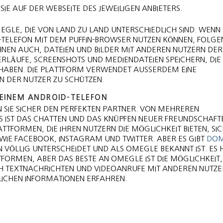
IE AUF DER WEBSEITE DES JEWEILIGEN ANBIETERS.
GLE, DIE VON LAND ZU LAND UNTERSCHIEDLICH SIND. WENN 
-TELEFON MIT DEM PUFFIN-BROWSER NUTZEN KÖNNEN, FOLGEN
NEN AUCH, DATEIEN UND BILDER MIT ANDEREN NUTZERN DER
LÄUFE, SCREENSHOTS UND MEDIENDATEIEN SPEICHERN, DIE S
HABEN. DIE PLATTFORM VERWENDET AUSSERDEM EINE F
N DER NUTZER ZU SCHÜTZEN.
 EINEM ANDROID-TELEFON
N SIE SICHER DEN PERFEKTEN PARTNER. VON MEHREREN
S IST DAS CHATTEN UND DAS KNÜPFEN NEUER FREUNDSCHAFT
TTFORMEN, DIE IHREN NUTZERN DIE MÖGLICHKEIT BIETEN, SICH
WIE FACEBOOK, INSTAGRAM UND TWITTER. ABER ES GIBT
DOM
N VÖLLIG UNTERSCHEIDET UND ALS OMEGLE BEKANNT IST. ES 
FORMEN, ABER DAS BESTE AN OMEGLE IST DIE MÖGLICHKEIT, 
CH TEXTNACHRICHTEN UND VIDEOANRUFE MIT ANDEREN NUTZE
NLICHEN INFORMATIONEN ERFAHREN.