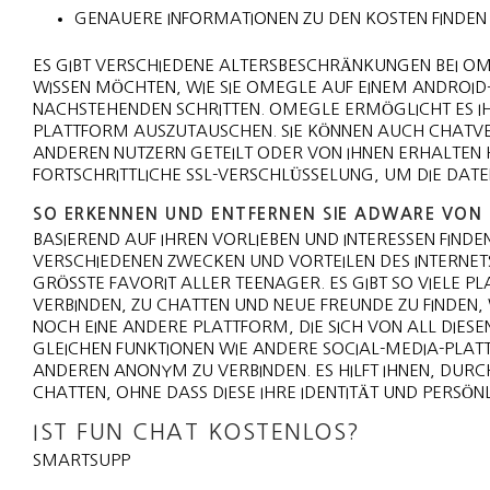
GENAUERE INFORMATIONEN ZU DEN KOSTEN FINDEN S
ES GIBT VERSCHIEDENE ALTERSBESCHRÄNKUNGEN BEI OME
WISSEN MÖCHTEN, WIE SIE OMEGLE AUF EINEM ANDROID
NACHSTEHENDEN SCHRITTEN. OMEGLE ERMÖGLICHT ES IH
PLATTFORM AUSZUTAUSCHEN. SIE KÖNNEN AUCH CHATVER
ANDEREN NUTZERN GETEILT ODER VON IHNEN ERHALTEN 
ORTSCHRITTLICHE SSL-VERSCHLÜSSELUNG, UM DIE DATE
SO ERKENNEN UND ENTFERNEN SIE ADWARE VON
BASIEREND AUF IHREN VORLIEBEN UND INTERESSEN FINDE
VERSCHIEDENEN ZWECKEN UND VORTEILEN DES INTERNET
GRÖSSTE FAVORIT ALLER TEENAGER. ES GIBT SO VIELE PLA
ERBINDEN, ZU CHATTEN UND NEUE FREUNDE ZU FINDEN, 
NOCH EINE ANDERE PLATTFORM, DIE SICH VON ALL DIESE
GLEICHEN FUNKTIONEN WIE ANDERE SOCIAL-MEDIA-PLATT
ANDEREN ANONYM ZU VERBINDEN. ES HILFT IHNEN, DUR
CHATTEN, OHNE DASS DIESE IHRE IDENTITÄT UND PERSÖ
IST FUN CHAT KOSTENLOS?
SMARTSUPP