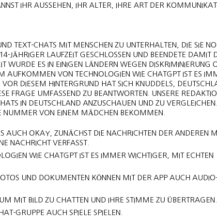
ANNST IHR AUSSEHEN, IHR ALTER, IHRE ART DER KOMMUNIKA
S UND TEXT-CHATS MIT MENSCHEN ZU UNTERHALTEN, DIE SIE NO
4-JÄHRIGER LAUFZEIT GESCHLOSSEN UND BEENDETE DAMIT D
EIT WURDE ES IN EINIGEN LÄNDERN WEGEN DISKRIMINIERUNG 
EM AUFKOMMEN VON TECHNOLOGIEN WIE CHATGPT IST ES IM
. VOR DIESEM HINTERGRUND HAT SICH KNUDDELS, DEUTSCHL
SE FRAGE UMFASSEND ZU BEANTWORTEN. UNSERE REDAKTION
CHATS IN DEUTSCHLAND ANZUSCHAUEN UND ZU VERGLEICHEN. 
NE NUMMER VON EINEM MÄDCHEN BEKOMMEN.
 ES AUCH OKAY, ZUNÄCHST DIE NACHRICHTEN DER ANDEREN 
NE NACHRICHT VERFASST.
GIEN WIE CHATGPT IST ES IMMER WICHTIGER, MIT ECHTEN
FOTOS UND DOKUMENTEN KÖNNEN MIT DER APP AUCH AUDIO
M MIT BILD ZU CHATTEN UND IHRE STIMME ZU ÜBERTRAGEN.
HAT-GRUPPE AUCH SPIELE SPIELEN.