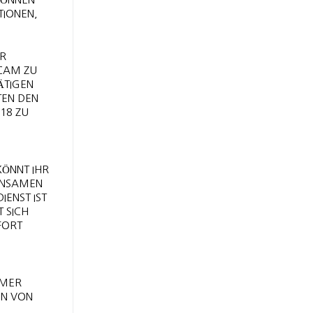
TIONEN,
ER
BCAM ZU
ÄTIGEN
TEN DEN
 18 ZU
KÖNNT IHR
EINSAMEN
IENST IST
 SICH
FORT
MMER
EN VON