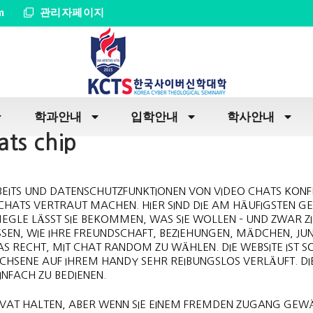
m
관리자페이지
학과안내
입학안내
학사안내
ts chip
ITS UND DATENSCHUTZFUNKTIONEN VON VIDEO CHATS KONF
 CHATS VERTRAUT MACHEN. HIER SIND DIE AM HÄUFIGSTEN G
EGLE LÄSST SIE BEKOMMEN, WAS SIE WOLLEN – UND ZWAR Z
ISSEN, WIE IHRE FREUNDSCHAFT, BEZIEHUNGEN, MÄDCHEN, J
AS RECHT, MIT CHAT RANDOM ZU WÄHLEN. DIE WEBSITE IST S
ACHSENE AUF IHREM HANDY SEHR REIBUNGSLOS VERLÄUFT. DI
INFACH ZU BEDIENEN.
RIVAT HALTEN, ABER WENN SIE EINEM FREMDEN ZUGANG GEW