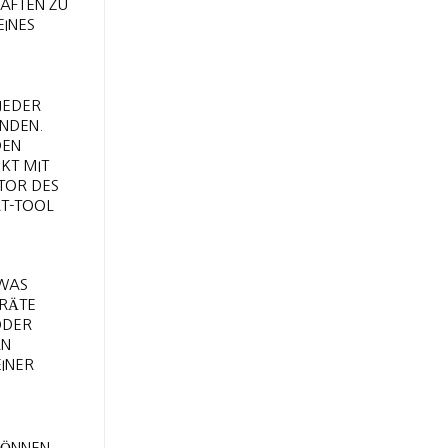
AFTEN ZU
NES D
JEDER
ENDEN.
DEN
KT MIT
ATOR DES
AT-TOOL
 WAS
ERÄTE
ODER
RN
EINER
KÖNNEN