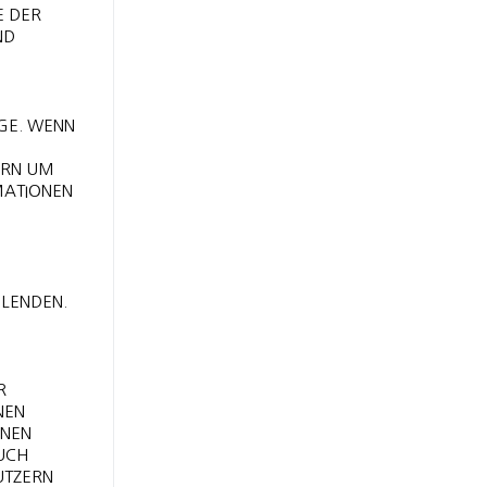
E DER
ND
GE. WENN
ERN UM
MATIONEN
BLENDEN.
R
NEN
ENEN
UCH
UTZERN