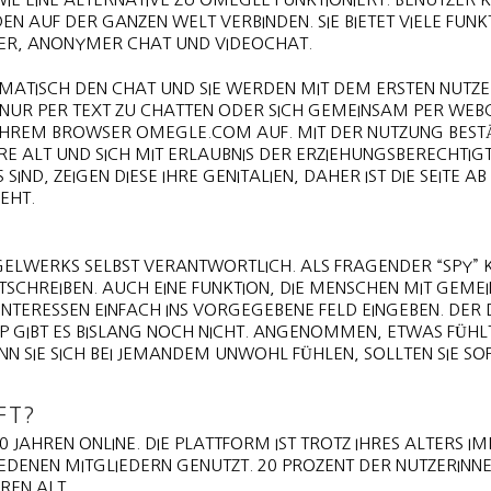
EN AUF DER GANZEN WELT VERBINDEN. SIE BIETET VIELE FUNK
LTER, ANONYMER CHAT UND VIDEOCHAT.
MATISCH DEN CHAT UND SIE WERDEN MIT DEM ERSTEN NUTZ
 NUR PER TEXT ZU CHATTEN ODER SICH GEMEINSAM PER WE
 IHREM BROWSER OMEGLE.COM AUF. MIT DER NUTZUNG BEST
AHRE ALT UND SICH MIT ERLAUBNIS DER ERZIEHUNGSBERECHTIG
IND, ZEIGEN DIESE IHRE GENITALIEN, DAHER IST DIE SEITE AB
EHT.
EGELWERKS SELBST VERANTWORTLICH. ALS FRAGENDER “SPY” 
TSCHREIBEN. AUCH EINE FUNKTION, DIE MENSCHEN MIT GEM
 INTERESSEN EINFACH INS VORGEGEBENE FELD EINGEBEN. DER D
PP GIBT ES BISLANG NOCH NICHT. ANGENOMMEN, ETWAS FÜHLT
N SIE SICH BEI JEMANDEM UNWOHL FÜHLEN, SOLLTEN SIE SO
FT?
 JAHREN ONLINE. DIE PLATTFORM IST TROTZ IHRES ALTERS I
IEDENEN MITGLIEDERN GENUTZT. 20 PROZENT DER NUTZERINN
REN ALT.