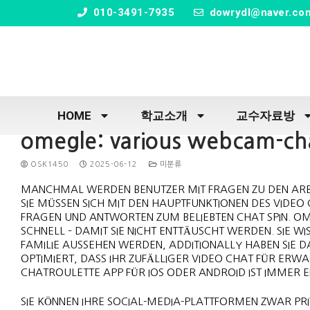
" />
010-3491-7935
dowrydl@naver.co
HOME
학교소개
교수자료방
omegle: various webcam-cha
OSK1450
2025-06-12
미분류
MANCHMAL WERDEN BENUTZER MIT FRAGEN ZU DEN ARBE
SIE MÜSSEN SICH MIT DEN HAUPTFUNKTIONEN DES VIDEO
FRAGEN UND ANTWORTEN ZUM BELIEBTEN CHAT SPIN. OM
SCHNELL – DAMIT SIE NICHT ENTTÄUSCHT WERDEN. SIE W
FAMILIE AUSSEHEN WERDEN, ADDITIONALLY HABEN SIE D
OPTIMIERT, DASS IHR ZUFÄLLIGER VIDEO CHAT FÜR ERW
CHATROULETTE APP FÜR IOS ODER ANDROID IST IMMER E
SIE KÖNNEN IHRE SOCIAL-MEDIA-PLATTFORMEN ZWAR P