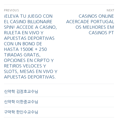
PREVIOUS
NEXT
¡ELEVA TU JUEGO CON
CASINOS ONLINE
EL CASINO BILLIONAIRE
ACERCADE PORTUGAL
SPIN! ACCEDE A CASINO,
OS MELHORES EM
RULETA EN VIVO Y
CASINOS PT
APUESTAS DEPORTIVAS
CON UN BONO DE
HASTA 1500€ + 250
TIRADAS GRATIS,
OPCIONES EN CRIPTO Y
RETIROS VELOCES Y
SLOTS, MESAS EN VIVO Y
APUESTAS DEPORTIVAS.
신약학 김정호교수님
신약학 이한중교수님
구약학 한인수교수님