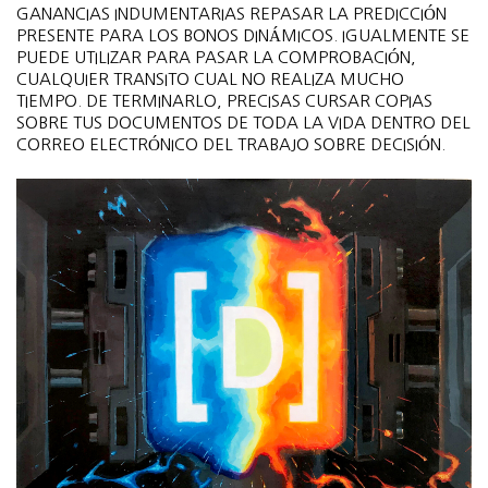
GANANCIAS INDUMENTARIAS REPASAR LA PREDICCIÓN
PRESENTE PARA LOS BONOS DINÁMICOS. IGUALMENTE SE
PUEDE UTILIZAR PARA PASAR LA COMPROBACIÓN,
CUALQUIER TRANSITO CUAL NO REALIZA MUCHO
TIEMPO. DE TERMINARLO, PRECISAS CURSAR COPIAS
SOBRE TUS DOCUMENTOS DE TODA LA VIDA DENTRO DEL
CORREO ELECTRÓNICO DEL TRABAJO SOBRE DECISIÓN.