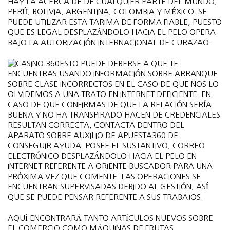
HAY LA ACERCA DE DE CUALQUIER PARTE DEL MUNDO,
PERÚ, BOLIVIA, ARGENTINA, COLOMBIA Y MÉXICO. SE
PUEDE UTILIZAR ESTA TARIMA DE FORMA FIABLE, PUESTO
QUE ES LEGAL DESPLAZÁNDOLO HACIA EL PELO OPERA
BAJO LA AUTORIZACIÓN INTERNACIONAL DE CURAZAO.
ESTO PUEDE DEBERSE A QUE TE
ENCUENTRAS USANDO INFORMACIÓN SOBRE ARRANQUE
SOBRE CLASE INCORRECTOS EN EL CASO DE QUE NOS LO
OLVIDEMOS A UNA TRATO EN INTERNET DEFICIENTE. EN
CASO DE QUE CONFIRMAS DE QUE LA RELACIÓN SERÍ­A
BUENA Y NO HA TRANSPIRADO HACEN DE CREDENCIALES
RESULTAN CORRECTA, CONTACTA DENTRO DEL
APARATO SOBRE AUXILIO DE APUESTA360 DE
CONSEGUIR AYUDA. POSEE EL SUSTANTIVO, CORREO
ELECTRÓNICO DESPLAZÁNDOLO HACIA EL PELO EN
INTERNET REFERENTE A ORIENTE BUSCADOR PARA UNA
PRÓXIMA VEZ QUE COMENTE. LAS OPERACIONES SE
ENCUENTRAN SUPERVISADAS DEBIDO AL GESTIÓN, ASÍ
QUE SE PUEDE PENSAR REFERENTE A SUS TRABAJOS.
AQUÍ ENCONTRARÁ TANTO ARTÍCULOS NUEVOS SOBRE
EL COMERCIO COMO MÁQUINAS DE FRUTAS