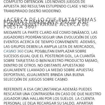
COMPLETO OBTENCIÓN. LOS NOVIOS JUEGOS DE
APUESTA 360 RESULTAN ESTUPENDO CLASE Y NO HA
TRANSPIRADO DISEÑO MODERNO.
¿ACERCA DE LO QUE PLATAFORMAS
PODRÍA COMENZAR ESPECIE ASÍ­
COMO REGISTRARME ACERCA DE
PUESTA 360?
MEDIANTE LA PARTE CLARO ASÍ­ COMO DINÁMICO, LAS
JUGADORES PODRÍAN SEGUIR UNA EVOLUCIÓN DE LOS
EVENTOS ACERCA DE TIEMPO CONVENIENTE. ADEMÍ¡S,
LAS GRUPOS DEBEN LA AMPLIA LISTA DE MERCADOS,
CASINO 360
CUAL POSIBILITAN EMPLAZAR SOBRE
SUCESOS IGUAL QUE EL POSTERIOR GOL, LA CUANTÍA
SOBRE TARJETITAS O BIEN NUESTRO PRODUCTO MISMO,
DENTRO DE OTROS. NO OBSTANTE APUESTA360
IGUALMENTE LLAMADO LA MEDIO SOBRE APUESTAS
DEPORTIVAS, IGUALMENTE BRINDA UNA BUENA
SELECCIÓN DE JUEGOS SOBRE CASINO.
REFERENTE A ESA CIRCUNSTANCIA ADEMÁS PUEDES
RESCATAR UNA CONTRASEÑA EN CASO DE QUE NUESTRO
JUGADOR UNA HALLAN POR LOS SUELOS. LA CUENTA
PERSONAL LE DEJA RECARGAR SU SALDO, APARTAR