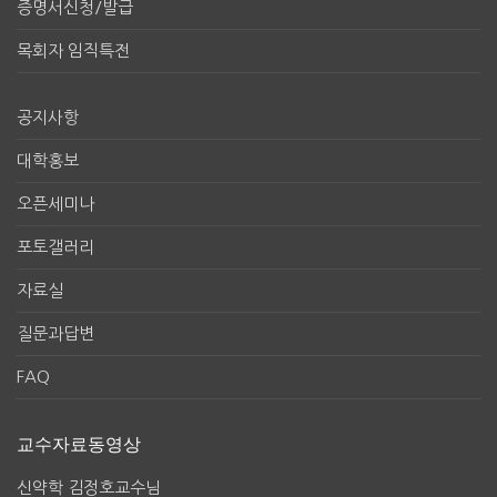
증명서신청/발급
목회자 임직특전
공지사항
대학홍보
오픈세미나
포토갤러리
자료실
질문과답변
FAQ
교수자료동영상
신약학 김정호교수님