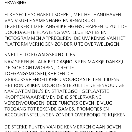
ERVARING.
ELKE SECTIE SCHAKELT SOEPEL, MET HET HANDHAVEN
VAN VISUELE SAMENHANG EN BENADRUKT
TEGELIJKERTIJD BELANGRIJKE EIGENSCHAPPEN. U ZULT DE
DOORDACHTE PLAATSING VAN ILLUSTRATIES EN
PICTOGRAMMEN APPRECIËREN, DIE UW KENNIS VAN HET
PLATFORM VERHOGEN ZONDER U TE OVERWELDIGEN.
SNELLE TOEGANGSFUNCTIES
NAVIGEREN IN LALA BET CASINO IS EEN MAKKIE DANKZIJ
DE GOED ONTWORPEN, DIRECTE
TOEGANGSMOGELIJKHEDEN DIE
GEBRUIKSVRIENDELIJKHEID VOOROP STELLEN. TIJDENS
HET RONDKIJKEN DOOR DE SITE ZULT JE DE EENVOUDIGE
NAVIGATIEMENU’S EN STRATEGISCH GEPLAATSTE
KNOPPEN WAARNEMEN DIE JE SPELERVARING
VEREENVOUDIGEN. DEZE FUNCTIES GEVEN JE VLUG
TOEGANG TOT BEKENDE GAMES, PROMOTIES EN
ACCOUNTINSTELLINGEN ZONDER OVERBODIG TE KLIKKEN.
DE STERKE PUNTEN VAN DE KENMERKEN GAAN BOVEN