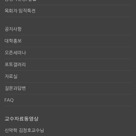
목회자 임직특전
공지사항
대학홍보
오픈세미나
포토갤러리
자료실
질문과답변
FAQ
교수자료동영상
신약학 김정호교수님