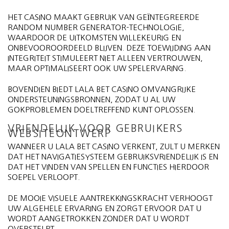
HET CASINO MAAKT GEBRUIK VAN GEÏNTEGREERDE
RANDOM NUMBER GENERATOR-TECHNOLOGIE,
WAARDOOR DE UITKOMSTEN WILLEKEURIG EN
ONBEVOOROORDEELD BLIJVEN. DEZE TOEWIJDING AAN
INTEGRITEIT STIMULEERT NIET ALLEEN VERTROUWEN,
MAAR OPTIMALISEERT OOK UW SPELERVARING.
BOVENDIEN BIEDT LALA BET CASINO OMVANGRIJKE
ONDERSTEUNINGSBRONNEN, ZODAT U AL UW
GOKPROBLEMEN DOELTREFFEND KUNT OPLOSSEN.
VRIENDELIJK VOOR GEBRUIKERS
WEBSITEONTWERP
WANNEER U LALA BET CASINO VERKENT, ZULT U MERKEN
DAT HET NAVIGATIESYSTEEM GEBRUIKSVRIENDELIJK IS EN
DAT HET VINDEN VAN SPELLEN EN FUNCTIES HIERDOOR
SOEPEL VERLOOPT.
DE MOOIE VISUELE AANTREKKINGSKRACHT VERHOOGT
UW ALGEHELE ERVARING EN ZORGT ERVOOR DAT U
WORDT AANGETROKKEN ZONDER DAT U WORDT
OVERSTELPT.