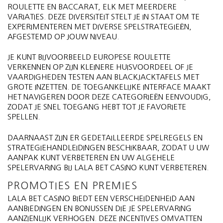
ROULETTE EN BACCARAT, ELK MET MEERDERE
VARIATIES. DEZE DIVERSITEIT STELT JE IN STAAT OM TE
EXPERIMENTEREN MET DIVERSE SPELSTRATEGIEËN,
AFGESTEMD OP JOUW NIVEAU.
JE KUNT BIJVOORBEELD EUROPESE ROULETTE
VERKENNEN OP ZIJN KLEINERE HUISVOORDEEL OF JE
VAARDIGHEDEN TESTEN AAN BLACKJACKTAFELS MET
GROTE INZETTEN. DE TOEGANKELIJKE INTERFACE MAAKT
HET NAVIGEREN DOOR DEZE CATEGORIEËN EENVOUDIG,
ZODAT JE SNEL TOEGANG HEBT TOT JE FAVORIETE
SPELLEN.
DAARNAAST ZIJN ER GEDETAILLEERDE SPELREGELS EN
STRATEGIEHANDLEIDINGEN BESCHIKBAAR, ZODAT U UW
AANPAK KUNT VERBETEREN EN UW ALGEHELE
SPELERVARING BIJ LALA BET CASINO KUNT VERBETEREN.
PROMOTIES EN PREMIES
LALA BET CASINO BIEDT EEN VERSCHEIDENHEID AAN
AANBIEDINGEN EN BONUSSEN DIE JE SPELERVARING
AANZIENLIJK VERHOGEN. DEZE INCENTIVES OMVATTEN