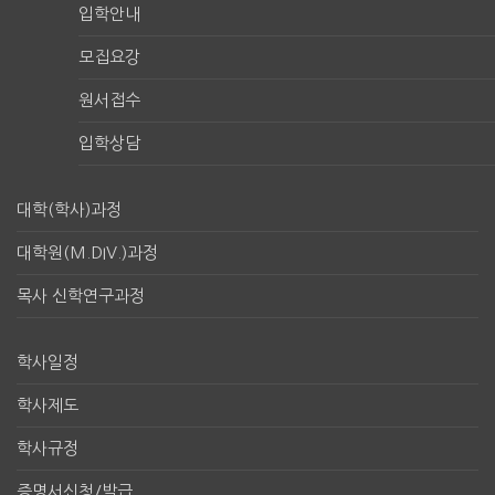
입학안내
모집요강
원서접수
입학상담
대학(학사)과정
대학원(M.DIV.)과정
목사 신학연구과정
학사일정
학사제도
학사규정
증명서신청/발급