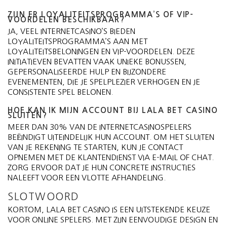
ZIJN ER LOYALITEITSPROGRAMMA’S OF VIP-
VOORDELEN BESCHIKBAAR?
JA, VEEL INTERNETCASINO’S BIEDEN
LOYALITEITSPROGRAMMA’S AAN MET
LOYALITEITSBELONINGEN EN VIP-VOORDELEN. DEZE
INITIATIEVEN BEVATTEN VAAK UNIEKE BONUSSEN,
GEPERSONALISEERDE HULP EN BIJZONDERE
EVENEMENTEN, DIE JE SPELPLEZIER VERHOGEN EN JE
CONSISTENTE SPEL BELONEN.
HOE KAN IK MIJN ACCOUNT BIJ LALA BET CASINO
SLUITEN?
MEER DAN 30% VAN DE INTERNETCASINOSPELERS
BEËINDIGT UITEINDELIJK HUN ACCOUNT. OM HET SLUITEN
VAN JE REKENING TE STARTEN, KUN JE CONTACT
OPNEMEN MET DE KLANTENDIENST VIA E-MAIL OF CHAT.
ZORG ERVOOR DAT JE HUN CONCRETE INSTRUCTIES
NALEEFT VOOR EEN VLOTTE AFHANDELING.
SLOTWOORD
KORTOM, LALA BET CASINO IS EEN UITSTEKENDE KEUZE
VOOR ONLINE SPELERS. MET ZIJN EENVOUDIGE DESIGN EN