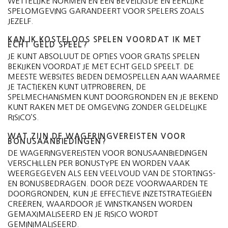
WETTELIJKE NORMEN EN EEN BEVEILIGDE EN EERLIJKE
SPELOMGEVING GARANDEERT VOOR SPELERS ZOALS
JEZELF.
KAN IK KOSTELOOS SPELEN VOORDAT IK MET
ECHT GELD SPEEL?
JE KUNT ABSOLUUT DE OPTIES VOOR GRATIS SPELEN
BEKIJKEN VOORDAT JE MET ECHT GELD SPEELT. DE
MEESTE WEBSITES BIEDEN DEMOSPELLEN AAN WAARMEE
JE TACTIEKEN KUNT UITPROBEREN, DE
SPELMECHANISMEN KUNT DOORGRONDEN EN JE BEKEND
KUNT RAKEN MET DE OMGEVING ZONDER GELDELIJKE
RISICO’S.
WAT ZIJN DE WAGERINGVEREISTEN VOOR
BONUSAANBIEDINGEN?
DE WAGERINGVEREISTEN VOOR BONUSAANBIEDINGEN
VERSCHILLEN PER BONUSTYPE EN WORDEN VAAK
WEERGEGEVEN ALS EEN VEELVOUD VAN DE STORTINGS-
EN BONUSBEDRAGEN. DOOR DEZE VOORWAARDEN TE
DOORGRONDEN, KUN JE EFFECTIEVE INZETSTRATEGIEËN
CREËREN, WAARDOOR JE WINSTKANSEN WORDEN
GEMAXIMALISEERD EN JE RISICO WORDT
GEMINIMALISEERD.