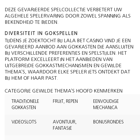
DEZE GEVARIEERDE SPELCOLLECTIE VERBETERT UW
ALGEHELE SPELERVARING DOOR ZOWEL SPANNING ALS
BEKENDHEID TE BIEDEN.
DIVERSITEIT IN GOKSPELLEN
TIJDENS JE ZOEKTOCHT BIJ LALA BET CASINO VIND JE EEN
GEVARIEERD AANBOD AAN GOKKASTEN DIE AANSLUITEN
BIJ VERSCHILLENDE PREFERENTIES EN SPELSTIJLEN. HET
PLATFORM EXCELLEERT IN HET AANBIEDEN VAN
UITGEBREIDE GOKKASTMECHANISMEN EN GEWILDE
THEMA’S, WAARDOOR ELKE SPELER IETS ONTDEKT DAT
BIJ HEM OF HAAR PAST.
CATEGORIE GEWILDE THEMA’S HOOFD KENMERKEN
TRADITIONELE
FRUIT, REPEN
EENVOUDIGE
GOKKASTEN
MECHANICA
VIDEOSLOTS
AVONTUUR,
BONUSRONDES
FANTASIE