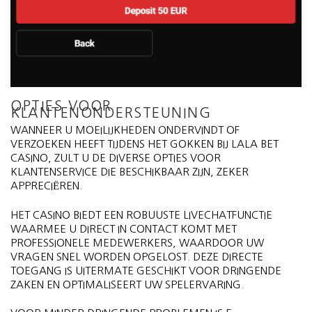
OPTIES VOOR
KLANTENONDERSTEUNING
WANNEER U MOEILIJKHEDEN ONDERVINDT OF
VERZOEKEN HEEFT TIJDENS HET GOKKEN BIJ LALA BET
CASINO, ZULT U DE DIVERSE OPTIES VOOR
KLANTENSERVICE DIE BESCHIKBAAR ZIJN, ZEKER
APPRECIËREN.
HET CASINO BIEDT EEN ROBUUSTE LIVECHATFUNCTIE
WAARMEE U DIRECT IN CONTACT KOMT MET
PROFESSIONELE MEDEWERKERS, WAARDOOR UW
VRAGEN SNEL WORDEN OPGELOST. DEZE DIRECTE
TOEGANG IS UITERMATE GESCHIKT VOOR DRINGENDE
ZAKEN EN OPTIMALISEERT UW SPELERVARING.