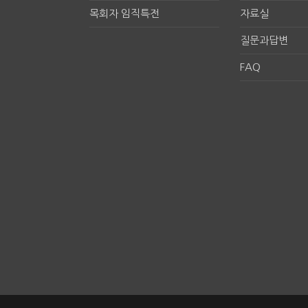
목회자 임직특전
자료실
질문과답변
FAQ