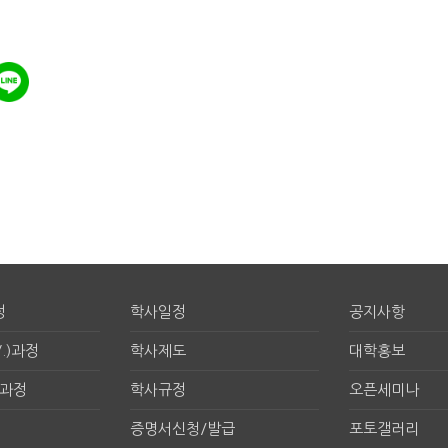
정
학사일정
공지사항
.)과정
학사제도
대학홍보
구과정
학사규정
오픈세미나
증명서신청/발급
포토갤러리