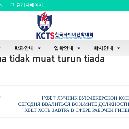
m
관리자페이지
학과안내
입학안내
학사안내
a tidak muat turun tiada
Y
1XBET ЛУЧНИК БУКМЕКЕРСКОЙ КОН
СЕГОДНЯ ВВАЛИТЬСЯ ВОЗЬМИТЕ ДОЛЖНОСТН
1ХБЕТ ХОТЬ ЗАВТРА В СФЕРЕ РАБОЧЕЙ ГИП