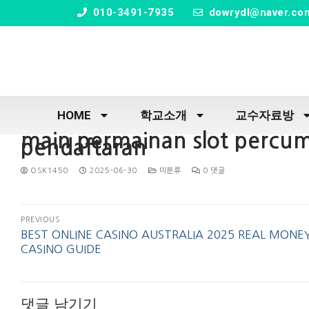
" />
010-3491-7935
dowrydl@naver.co
HOME
학교소개
교수자료방
main permainan slot percum
pendaftaran
OSK1450
2025-06-30
미분류
0 댓글
PREVIOUS
BEST ONLINE CASINO AUSTRALIA 2025 REAL MONE
CASINO GUIDE
댓글 남기기