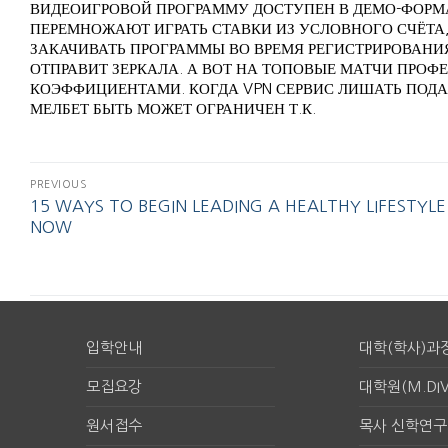
ВИДЕОИГРОВОЙ ПРОГРАММУ ДОСТУПЕН В ДЕМО-ФОРМ
ПЕРЕМНОЖАЮТ ИГРАТЬ СТАВКИ ИЗ УСЛОВНОГО СЧЁТА,
ЗАКАЧИВАТЬ ПРОГРАММЫ ВО ВРЕМЯ РЕГИСТРИРОВАНИ
ОТПРАВИТ ЗЕРКАЛА. А ВОТ НА ТОПОВЫЕ МАТЧИ ПРОФ
КОЭФФИЦИЕНТАМИ. КОГДА VPN СЕРВИС ЛИШАТЬ ПОДАЕ
МЕЛБЕТ БЫТЬ МОЖЕТ ОГРАНИЧЕН Т.К.
PREVIOUS
15 WAYS TO BEGIN LEADING A HEALTHY LIFESTYLE
NOW
입학안내
대학(학사)과
모집요강
대학원(M.DIV
원서접수
목사 신학연