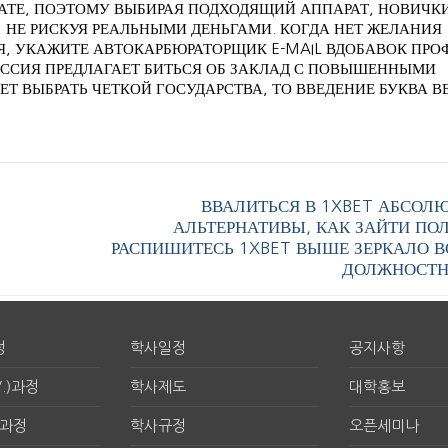
АТЕ, ПОЭТОМУ ВЫБИРАЯ ПОДХОДЯЩИЙ АППАРАТ, НОВИЧК
 НЕ РИСКУЯ РЕАЛЬНЫМИ ДЕНЬГАМИ. КОГДА НЕТ ЖЕЛАНИЯ
Я, УКАЖИТЕ АВТОКАРБЮРАТОРЩИК E-MAIL ВДОБАВОК ПРО
ЕССИЯ ПРЕДЛАГАЕТ БИТЬСЯ ОБ ЗАКЛАД С ПОВЫШЕННЫМИ
Т ВЫБРАТЬ ЧЕТКОЙ ГОСУДАРСТВА, ТО ВВЕДЕНИЕ БУКВА В
ВВАЛИТЬСЯ В 1XBET АБСОЛ
АЛЬТЕРНАТИВЫ, КАК ЗАЙТИ ПО
РАСПИШИТЕСЬ 1XBET ВЫШЕ ЗЕРКАЛО В
ДОЛЖНОСТН
정
학사일정
공지사항
.)과정
학사제도
대학홍보
구과정
학사규정
오픈세미나