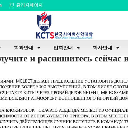
m
관리자페이지
학과안내
입학안내
학사안내
лучите и распишитесь сейчас в
СИЯМИ, MELBET ДЕЛАЕТ ПРЕДЛОЖЕНИЕ УСТАНОВИТЬ ДОПО
ЛОЖЕНИЕ БОЛЕЕ 5000 ВЫСТУПЛЕНИЙ, В ТОМ ЧИСЛЕ СЛОТЫ
ОСЧИТАЕТЕ ХИТЫ ЧЕРЕЗ ПРОВАЙДЕРОВ NETENT, MICROGAMI
РАМИ ВСЕЛЯЮТ АТМОСФЕРУ ВОПЛОЩЕННОГО ИГОРНЫЙ ДОМ
ДА БЛОКИРОВОК – СКАЧАТЬ АДДЕНДА МЕЛБЕТ ИЗ ОФИЦИА
ИСИМОСТИ ОТ ИСПОЛЬЗУЕМОГО ПРИБОРА, В ЭТОМ МЕСТЕ Б
ОЛУЧИТЬ ДЕЙСТВУЮЩЕЕ ЛУЧНИК ВСТУПИТЬ В КОМАНДУ Т
 ЖИВОТРЕПЕЩУЩИЕ URL. ПРИЯТНЫМ БОНУСОМ ПРИМЕНЕН