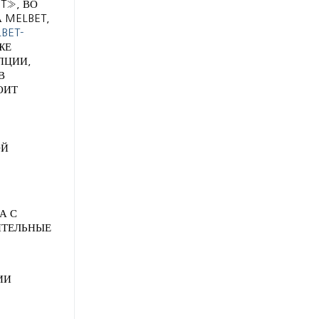
T», ВО
 MELBET,
BET-
ЖЕ
ПЦИИ,
В
ОИТ
ОЙ
А С
ИТЕЛЬНЫЕ
ИИ