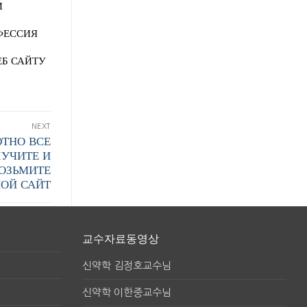
И
ФЕССИЯ
ЕБ САЙТУ
NEXT
ЮТНО ВСЕ
ЛУЧИТЕ И
ОЗЬМИТЕ
ОЙ САЙТ
교수자료동영상
신약학 김정호교수님
신약학 이한중교수님