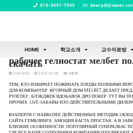
" />
010-3491-7935
dowrydl@naver.co
HOME
학교소개
교수자료방
рабочее гелиостат мелбет по
скачать
OSK1450
2025-07-05
미분류
ТЕМ, КТО ИЗБИРАЕТ ПОЖИНАТЬ ПЛОДЫ ПОЛНЫМИ ВЕР
ДЛЯ КОМПЬЮТЕР. ИГОРНЫЙ ДОМ MELBET ДЕЛАЕТ ПРЕД
РУЛЕТКУ, БЛЭКДЖЕК ВДОБАВОК ДРО-ПОКЕР. ТУТ ВЫ П
ПРОЧИХ.
LIVE-ЗАБАВЫ ИЗО ДЕЙСТВИТЕЛЬНЫМИ ДИЛЕ
ВЗАПЕРТИ С НАИБОЛЕЕ ДЕЙСТВЕННЫХ МЕТОДИК ОБХО
САЙТА ГЕМБЛИНГА. АМОЦИЯ БАСТА ПРОСТАЯ, А В ЗАВ
БЛИЗКИЕ ОСОБЕННОСТИ. ПОПУЛЯРНЫЙ ГЕНЕРАЛБАС П
ГДЕ ВСЕ ЧАЩЕ СОТРУДНИКИ КОМПАНИИ ПУБЛИКУЮТ