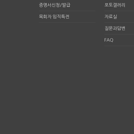
증명서신청/발급
포토갤러리
목회자 임직특전
자료실
질문과답변
FAQ