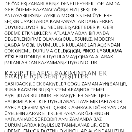
DE ÖNCEKI ZARARLARINIZI DENETLEYEREK TOPLAMDA
GERI ÖDEME KAZANACAĞINIZI HIZLI ŞEKILDE
ANLAYABILIRSINIZ. AYRICA MOBIL SISTEM ÜYELERE
SEÇKIN UYARILARDA KAMPANYALAR DAHA ERKEN
DUYURULUYOR. BU NEDENLE IŞARET EDER KI, GERI
ÖDEME ETKINLIKLERINI ATLALAMADAN BIR ANDA
DEĞERLENDIRME OLANAĞI BULURSUNUZ. MODERN
ÇAĞDA MOBIL UYUMLULUK KULLANICILAR AÇISINDAN
ÇOK ÖNEMLI DURUMA GELDIĞI IÇIN,
PINCO UYGULAMA
YÜKLE
BUTONUYLA UYGULAMAYI CIHAZA ALARAK
IMKANLARDAN KAZANMANIZ UYGUN OLUR.
KAYIP TELAFISI BAKIMINDAN EK
BAKIYE İÇINDEKI ÇEŞITLER
CASHBACK ILE EK BAKIYELER ÇOĞU ZAMAN AYNI SANILIR,
BUNA RAĞMEN BU IKI SISTEM ARASINDA TEMEL
AYRILIKLAR BULUNUR. EK BAKIYELER GENELLIKLE
YATIRIMLA BIRLIKTE UYGULANAN ILAVE MIKTARLARDIR
AYRICA ÇEVRIM ŞARTI IÇERIR. CASHBACK DIĞER YANDAN
ÜYELERIN ZARAR ETTIKLERI PARALAR ÜZERINDEN
YAPILAN IADE SÜRECIDIR AYNI ZAMANDA BAZI
DURUMLARDA KOŞULSUZ TANIMLANABILIR. GERI
ÖDEME, EN ÇOK DÜZENLI OYUNCULAR AÇISINDAN UZUN