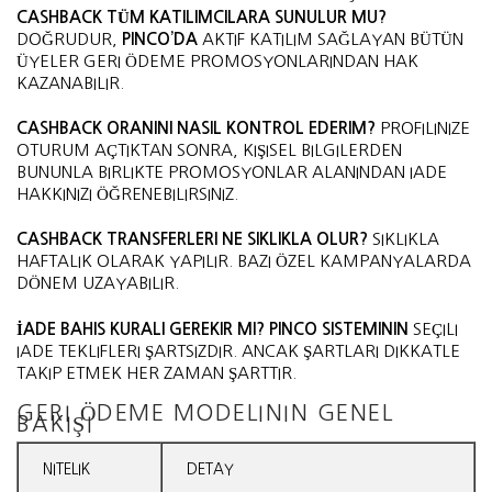
CASHBACK TÜM KATILIMCILARA SUNULUR MU?
DOĞRUDUR,
PINCO’DA
AKTIF KATILIM SAĞLAYAN BÜTÜN
ÜYELER GERI ÖDEME PROMOSYONLARINDAN HAK
KAZANABILIR.
CASHBACK ORANINI NASIL KONTROL EDERIM?
PROFILINIZE
OTURUM AÇTIKTAN SONRA, KIŞISEL BILGILERDEN
BUNUNLA BIRLIKTE PROMOSYONLAR ALANINDAN IADE
HAKKINIZI ÖĞRENEBILIRSINIZ.
CASHBACK TRANSFERLERI NE SIKLIKLA OLUR?
SIKLIKLA
HAFTALIK OLARAK YAPILIR. BAZI ÖZEL KAMPANYALARDA
DÖNEM UZAYABILIR.
İADE BAHIS KURALI GEREKIR MI?
PINCO SISTEMININ
SEÇILI
IADE TEKLIFLERI ŞARTSIZDIR. ANCAK ŞARTLARI DIKKATLE
TAKIP ETMEK HER ZAMAN ŞARTTIR.
GERI ÖDEME MODELININ GENEL
BAKIŞI
NITELIK
DETAY