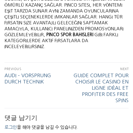
ÖMÜRLÜ KAZANÇ SAĞLAR. PINCO SITESI, HER YÖNTEMI
EŞIT TARZDA SUNAR AYNI ZAMANDA OYUNCULARINA
ÇEŞITLI SEÇENEKLERDE IMKANLAR SAĞLAR. HANGI TÜR
FIRSATIN SIZE AVANTAJLI GELECEĞINI SAPTAMAK
AMACIYLA, KULLANICI PANELINIZDEN PROMOSYONLARI
GÖZLEMLEYEBILIR,
PINCO SPOR BAHISLERI
GIBI FARKLI
KATEGORILERDE AKTIF FIRSATLARA DA
INCELEYEBILIRSINIZ.
PREVIOUS
NEXT
AUDI – VORSPRUNG
GUIDE COMPLET POUR
DURCH TECHNIK
CHOISIR LE CASINO EN
LIGNE IDÉAL ET
PROFITER DES FREE
SPINS
댓글 남기기
로그인
을 해야 댓글을 남길 수 있습니다.