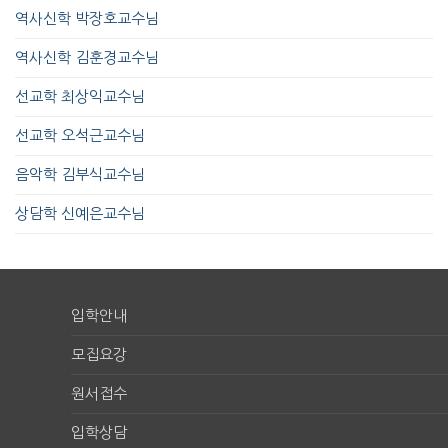
역사신학 박장호교수님
역사신학 김훈경교수님
선교학 최상익교수님
선교학 오석근교수님
음악학 김부식교수님
상담학 신예은교수님
입학안내
모집요강
원서접수
입학상담