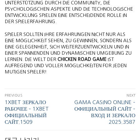
UNTERSTÜTZUNG DURCH DIE COMMUNITY, DIE
PSYCHOLOGISCHEN ASPEKTE UND DIE TECHNOLOGISCHE
ENTWICKLUNG SPIELEN EINE ENTSCHEIDENDE ROLLE IN
DER SPIELERFAHRUNG.
SPIELER SOLLTEN IHRE ERFAHRUNGEN NICHT NUR ALS
EINE MÖGLICHKEIT SEHEN, ZU GEWINNEN, SONDERN ALS
EINE GELEGENHEIT, SICH WEITERZUENTWICKELN UND IN
EINER SPANNENDEN UND DYNAMISCHEN UMGEBUNG ZU
LERNEN. DIE WELT DER
CHICKEN ROAD GAME
IST
AUFREGEND UND VOLLER MÖGLICHKEITEN FÜR JEDEN
MUTIGEN SPIELER!
PREVIOUS
NEXT
1XBET ЗЕРКАЛО
GAMA CASINO ONLINE –
РАБОЧЕЕ – 1XBET
ОФИЦИАЛЬНЫЙ САЙТ –
ОФИЦИАЛЬНЫЙ
ВХОД И ЗЕРКАЛО
САЙТ.1509
2025.3587