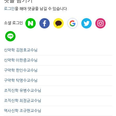
댓글 남기기
로그인
을 해야 댓글을 남길 수 있습니다.
소셜 로그인
신약학 김정호교수님
신약학 이한중교수님
구약학 한인수교수님
구약학 탁명수교수님
조직신학 유병수교수님
조직신학 최정균교수님
역사신학 조규현교수님