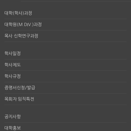
대학(학사)과정
대학원(M.DIV.)과정
목사 신학연구과정
학사일정
학사제도
학사규정
증명서신청/발급
목회자 임직특전
공지사항
대학홍보