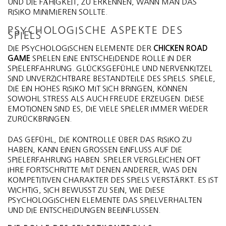
UND DIE FÄHIGKEIT, ZU ERKENNEN, WANN MAN DAS
RISIKO MINIMIEREN SOLLTE.
PSYCHOLOGISCHE ASPEKTE DES
SPIELS
DIE PSYCHOLOGISCHEN ELEMENTE DER
CHICKEN ROAD
GAME
SPIELEN EINE ENTSCHEIDENDE ROLLE IN DER
SPIELERFAHRUNG. GLÜCKSGEFÜHLE UND NERVENKITZEL
SIND UNVERZICHTBARE BESTANDTEILE DES SPIELS. SPIELE,
DIE EIN HOHES RISIKO MIT SICH BRINGEN, KÖNNEN
SOWOHL STRESS ALS AUCH FREUDE ERZEUGEN. DIESE
EMOTIONEN SIND ES, DIE VIELE SPIELER IMMER WIEDER
ZURÜCKBRINGEN.
DAS GEFÜHL, DIE KONTROLLE ÜBER DAS RISIKO ZU
HABEN, KANN EINEN GROSSEN EINFLUSS AUF DIE S
PIELERFAHRUNG HABEN. SPIELER VERGLEICHEN OFT I
HRE FORTSCHRITTE MIT DENEN ANDERER, WAS DEN K
OMPETITIVEN CHARAKTER DES SPIELS VERSTÄRKT. ES IST W
ICHTIG, SICH BEWUSST ZU SEIN, WIE DIESE P
SYCHOLOGISCHEN ELEMENTE DAS SPIELVERHALTEN U
ND DIE ENTSCHEIDUNGEN BEEINFLUSSEN.