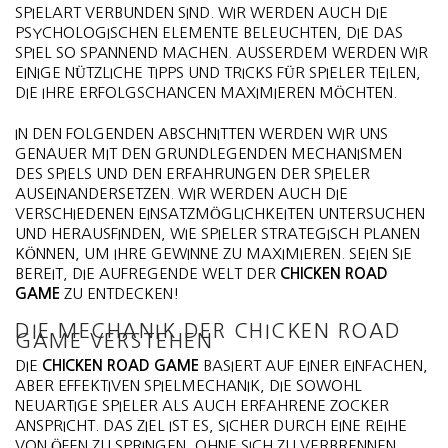
PIELART VERBUNDEN SIND. WIR WERDEN AUCH DIE P
SYCHOLOGISCHEN ELEMENTE BELEUCHTEN, DIE DAS S
PIEL SO SPANNEND MACHEN. AUSSERDEM WERDEN WIR EI
NIGE NÜTZLICHE TIPPS UND TRICKS FÜR SPIELER TEILEN, DI
E IHRE ERFOLGSCHANCEN MAXIMIEREN MÖCHTEN.
IN DEN FOLGENDEN ABSCHNITTEN WERDEN WIR UNS
GENAUER MIT DEN GRUNDLEGENDEN MECHANISMEN
DES SPIELS UND DEN ERFAHRUNGEN DER SPIELER
AUSEINANDERSETZEN. WIR WERDEN AUCH DIE
VERSCHIEDENEN EINSATZMÖGLICHKEITEN UNTERSUCHEN
UND HERAUSFINDEN, WIE SPIELER STRATEGISCH PLANEN
KÖNNEN, UM IHRE GEWINNE ZU MAXIMIEREN. SEIEN SIE
BEREIT, DIE AUFREGENDE WELT DER
CHICKEN ROAD
GAME
ZU ENTDECKEN!
DIE MECHANIK DER CHICKEN ROAD
GAME VERSTEHEN
DIE
CHICKEN ROAD GAME
BASIERT AUF EINER EINFACHEN,
ABER EFFEKTIVEN SPIELMECHANIK, DIE SOWOHL
NEUARTIGE SPIELER ALS AUCH ERFAHRENE ZOCKER
ANSPRICHT. DAS ZIEL IST ES, SICHER DURCH EINE REIHE
VON ÖFEN ZU SPRINGEN, OHNE SICH ZU VERBRENNEN.