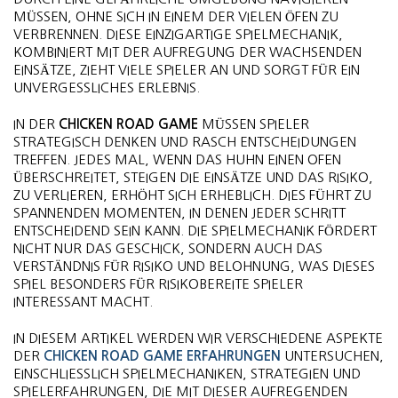
MÜSSEN, OHNE SICH IN EINEM DER VIELEN ÖFEN ZU
VERBRENNEN. DIESE EINZIGARTIGE SPIELMECHANIK,
KOMBINIERT MIT DER AUFREGUNG DER WACHSENDEN
EINSÄTZE, ZIEHT VIELE SPIELER AN UND SORGT FÜR EIN
UNVERGESSLICHES ERLEBNIS.
IN DER
CHICKEN ROAD GAME
MÜSSEN SPIELER
STRATEGISCH DENKEN UND RASCH ENTSCHEIDUNGEN
TREFFEN. JEDES MAL, WENN DAS HUHN EINEN OFEN
ÜBERSCHREITET, STEIGEN DIE EINSÄTZE UND DAS RISIKO,
ZU VERLIEREN, ERHÖHT SICH ERHEBLICH. DIES FÜHRT ZU
SPANNENDEN MOMENTEN, IN DENEN JEDER SCHRITT
ENTSCHEIDEND SEIN KANN. DIE SPIELMECHANIK FÖRDERT
NICHT NUR DAS GESCHICK, SONDERN AUCH DAS
VERSTÄNDNIS FÜR RISIKO UND BELOHNUNG, WAS DIESES
SPIEL BESONDERS FÜR RISIKOBEREITE SPIELER
INTERESSANT MACHT.
IN DIESEM ARTIKEL WERDEN WIR VERSCHIEDENE ASPEKTE
DER
CHICKEN ROAD GAME ERFAHRUNGEN
UNTERSUCHEN,
EINSCHLIESSLICH SPIELMECHANIKEN, STRATEGIEN UND S
PIELERFAHRUNGEN, DIE MIT DIESER AUFREGENDEN S