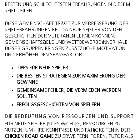
BESTEN UND SCHLECHTESTEN ERFAHRUNGEN IN DIESEM
SPIEL TEILEN.
DIESE GEMEINSCHAFT TRÄGT ZUR VERBESSERUNG DER
SPIELERFAHRUNGEN BEI, DA NEUE SPIELER VON DEN
GESCHICHTEN DER VETERANEN LERNEN KÖNNEN.
GEMEINSCHAFTSZIELE UND WETTBEWERBE INNERHALB
DIESER GRUPPEN BRINGEN ZUSÄTZLICHE MOTIVATION
UND ERHÖHEN DEN SPASSFAKTOR.
TIPPS FÜR NEUE SPIELER
DIE BESTEN STRATEGIEN ZUR MAXIMIERUNG DER
GEWINNE
GEMEINSAME FEHLER, DIE VERMIEDEN WERDEN
SOLLTEN
ERFOLGSGESCHICHTEN VON SPIELERN
DIE BEDEUTUNG VON RESSOURCEN UND SUPPORT
FÜR NEUE SPIELER IST ES WICHTIG, RESSOURCEN ZU
NUTZEN, UM IHRE KENNTNISSE UND FÄHIGKEITEN IN DER
CHICKEN ROAD GAME
ZU ERWEITERN. FOREN, TUTORIALS