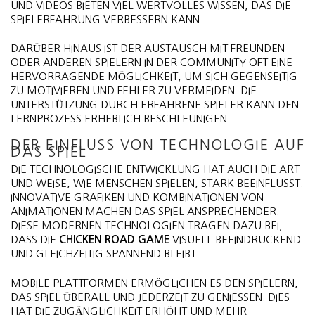
UND VIDEOS BIETEN VIEL WERTVOLLES WISSEN, DAS DIE
SPIELERFAHRUNG VERBESSERN KANN.
DARÜBER HINAUS IST DER AUSTAUSCH MIT FREUNDEN
ODER ANDEREN SPIELERN IN DER COMMUNITY OFT EINE
HERVORRAGENDE MÖGLICHKEIT, UM SICH GEGENSEITIG
ZU MOTIVIEREN UND FEHLER ZU VERMEIDEN. DIE
UNTERSTÜTZUNG DURCH ERFAHRENE SPIELER KANN DEN
LERNPROZESS ERHEBLICH BESCHLEUNIGEN.
DER EINFLUSS VON TECHNOLOGIE AUF
DAS SPIEL
DIE TECHNOLOGISCHE ENTWICKLUNG HAT AUCH DIE ART
UND WEISE, WIE MENSCHEN SPIELEN, STARK BEEINFLUSST.
INNOVATIVE GRAFIKEN UND KOMBINATIONEN VON
ANIMATIONEN MACHEN DAS SPIEL ANSPRECHENDER.
DIESE MODERNEN TECHNOLOGIEN TRAGEN DAZU BEI,
DASS DIE
CHICKEN ROAD GAME
VISUELL BEEINDRUCKEND
UND GLEICHZEITIG SPANNEND BLEIBT.
MOBILE PLATTFORMEN ERMÖGLICHEN ES DEN SPIELERN,
DAS SPIEL ÜBERALL UND JEDERZEIT ZU GENIESSEN. DIES H
AT DIE ZUGÄNGLICHKEIT ERHÖHT UND MEHR M