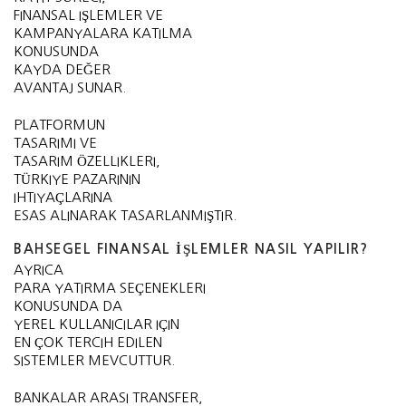
FINANSAL IŞLEMLER VE
KAMPANYALARA KATILMA
KONUSUNDA
KAYDA DEĞER
AVANTAJ SUNAR.
PLATFORMUN
TASARIMI VE
TASARIM ÖZELLIKLERI,
TÜRKIYE PAZARININ
IHTIYAÇLARINA
ESAS ALINARAK TASARLANMIŞTIR.
BAHSEGEL FINANSAL İŞLEMLER NASIL YAPILIR?
AYRICA
PARA YATIRMA SEÇENEKLERI
KONUSUNDA DA
YEREL KULLANICILAR IÇIN
EN ÇOK TERCIH EDILEN
SISTEMLER MEVCUTTUR.
BANKALAR ARASI TRANSFER,