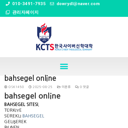
" />
010-3491-7935
dowrydl@naver.com
관리자페이지
bahsegel online
OSK1450
2025-08-25
미분류
0 댓글
bahsegel online
BAHSEGEL SITESI
,
TÜRKIYE
SÜREKLI
BAHSEGEL
GELIŞEREK
BILINEN