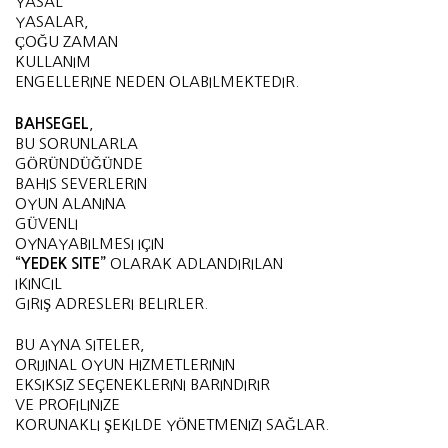
YASAL
YASALAR,
ÇOĞU ZAMAN
KULLANIM
ENGELLERINE NEDEN OLABILMEKTEDIR.
BAHSEGEL
,
BU SORUNLARLA
GÖRÜNDÜĞÜNDE
BAHIS SEVERLERIN
OYUN ALANINA
GÜVENLI
OYNAYABILMESI IÇIN
“YEDEK SITE”
OLARAK ADLANDIRILAN
IKINCIL
GIRIŞ ADRESLERI BELIRLER.
BU AYNA SITELER,
ORIJINAL OYUN HIZMETLERININ
EKSIKSIZ SEÇENEKLERINI BARINDIRIR
VE PROFILINIZE
KORUNAKLI ŞEKILDE YÖNETMENIZI SAĞLAR.