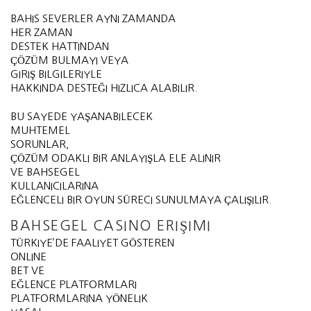
BAHIS SEVERLER AYNI ZAMANDA
HER ZAMAN
DESTEK HATTINDAN
ÇÖZÜM BULMAYI VEYA
GIRIŞ BILGILERIYLE
HAKKINDA DESTEĞI HIZLICA ALABILIR.
BU SAYEDE YAŞANABILECEK
MUHTEMEL
SORUNLAR,
ÇÖZÜM ODAKLI BIR ANLAYIŞLA ELE ALINIR
VE BAHSEGEL
KULLANICILARINA
EĞLENCELI BIR OYUN SÜRECI SUNULMAYA ÇALIŞILIR.
BAHSEGEL CASINO ERIŞIMI
TÜRKIYE’DE FAALIYET GÖSTEREN
ONLINE
BET VE
EĞLENCE PLATFORMLARI
PLATFORMLARINA YÖNELIK