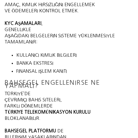
AMAÇ, KIMLIK HIRSIZLIĞINI ENGELLEMEK
VE ÖDEMELERI KONTROL ETMEK.
KYC AŞAMALARI
,
GENELLIKLE
AŞAĞIDAKI BELGELERIN SISTEME YÜKLENMESIYLE
TAMAMLANIR:
KULLANICI KIMLIK BILGILERI
BANKA EKSTRESI
FINANSAL IŞLEM KANITI
BAHSEGEL ENGELLENIRSE NE
YAPMALI?
TÜRKIYE’DE
ÇEVRIMIÇI BAHIS SITELERI,
FARKLI DÖNEMLERDE
TÜRKIYE TELEKOMÜNIKASYON KURULU
BLOKLANABILIR.
BAHSEGEL PLATFORMU
DE
BU ERIŞIM YASAKLARINDAN