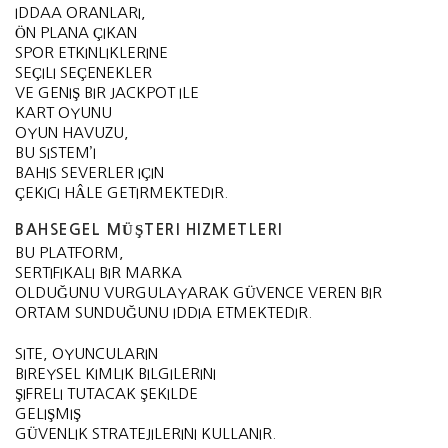
IDDAA ORANLARI,
ÖN PLANA ÇIKAN
SPOR ETKINLIKLERINE
SEÇILI SEÇENEKLER
VE GENIŞ BIR JACKPOT ILE
KART OYUNU
OYUN HAVUZU,
BU SISTEM’I
BAHIS SEVERLER IÇIN
ÇEKICI HÂLE GETIRMEKTEDIR.
BAHSEGEL MÜŞTERI HIZMETLERI
BU PLATFORM,
SERTIFIKALI BIR MARKA
OLDUĞUNU VURGULAYARAK GÜVENCE VEREN BIR
ORTAM SUNDUĞUNU IDDIA ETMEKTEDIR.
SITE, OYUNCULARIN
BIREYSEL KIMLIK BILGILERINI
ŞIFRELI TUTACAK ŞEKILDE
GELIŞMIŞ
GÜVENLIK STRATEJILERINI KULLANIR.