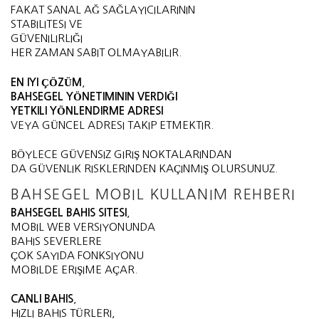
FAKAT SANAL AĞ SAĞLAYICILARININ
STABILITESI VE
GÜVENILIRLIĞI
HER ZAMAN SABIT OLMAYABILIR.
EN IYI ÇÖZÜM
,
BAHSEGEL YÖNETIMININ VERDIĞI
YETKILI YÖNLENDIRME ADRESI
VEYA GÜNCEL ADRESI TAKIP ETMEKTIR.
BÖYLECE GÜVENSIZ GIRIŞ NOKTALARINDAN
DA GÜVENLIK RISKLERINDEN KAÇINMIŞ OLURSUNUZ.
BAHSEGEL MOBIL KULLANIM REHBERI
BAHSEGEL BAHIS SITESI
,
MOBIL WEB VERSIYONUNDA
BAHIS SEVERLERE
ÇOK SAYIDA FONKSIYONU
MOBILDE ERIŞIME AÇAR.
CANLI BAHIS
,
HIZLI BAHIS TÜRLERI,