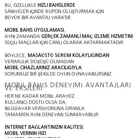
BU, ÖZELLIKLE
HIZLI BAHISLERDE
SANIYELER IÇINDE KUPON OLUŞTURMAK IÇIN
BÜYÜK BIR AVANTAJ YARATIR.
MOBIL BAHIS UYGULAMASI
,
AYNI ZAMANDA
GERÇEK ZAMANLI MAÇ IZLEME HIZMETINI
SEÇILI MAÇLAR IÇIN CANLI OLARAK AKTARMAKTADIR.
BÖYLECE,
MASAÜSTÜ SÜRÜM KOLAYLIĞINDAN
VERIMLILIK DÜŞÜŞÜ OLMADAN
MOBIL CIHAZLARINIZ ARACILIĞIYLA
SORUNSUZ BIR ŞEKILDE OYUN OYNAYABILIRSINIZ.
MOBIL BAHIS DENEYIMI AVANTAJLARI
VE EKSILERI
HER NE KADAR MOBIL ARAYÜZ
KULLANICI DOSTU OLSA DA,
BILGISAYAR VERSIYONUNA ORANLA
TAMAMEN AYNI DENEYIMI SUNMAYABILIR.
İNTERNET BAĞLANTINIZIN KALITESI
,
MOBIL VERININ HIZI