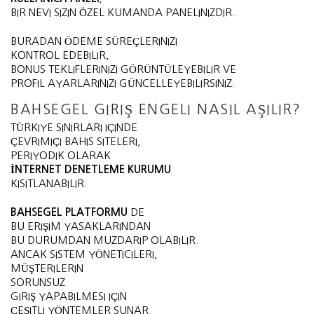
BIR NEVI SIZIN ÖZEL KUMANDA PANELINIZDIR.
BURADAN ÖDEME SÜREÇLERINIZI
KONTROL EDEBILIR,
BONUS TEKLIFLERINIZI GÖRÜNTÜLEYEBILIR VE
PROFIL AYARLARINIZI GÜNCELLEYEBILIRSINIZ.
BAHSEGEL GIRIŞ ENGELI NASIL AŞILIR?
TÜRKIYE SINIRLARI IÇINDE
ÇEVRIMIÇI BAHIS SITELERI,
PERIYODIK OLARAK
İNTERNET DENETLEME KURUMU
KISITLANABILIR.
BAHSEGEL PLATFORMU
DE
BU ERIŞIM YASAKLARINDAN
BU DURUMDAN MUZDARIP OLABILIR.
ANCAK SISTEM YÖNETICILERI,
MÜŞTERILERIN
SORUNSUZ
GIRIŞ YAPABILMESI IÇIN
ÇEŞITLI YÖNTEMLER SUNAR.