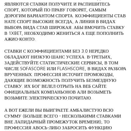
ЯВЛЯЮТСЯ СТАВКИ ПОЛУЧИТЕ И РАСПИШИТЕСЬ
СПОРТ, КОТОРЫЙ ПО ПРАВУ ГОВОРЯТ, САМЫМ
ДОРОГИМ ВАРИАНТОМ СПОРТА. КОЭФФИЦИЕНТЫ СТАВ
НАТЕ СПОРТ ВЫСОКИЕ ВСЕГДА, А ЛИНИЯ В ВИДАХ
ВЫБОРА ВИДА СТАВ ШИРОКАЯ. АБЫ ВМОЧИТЬ СТАВКУ
В 1XBET, НЕОБХОДИМО ЖЕНИТЬСЯ А ЕЩЕ ПОПОЛНИТЬ
АЖИО-КОНТО.
СТАВКИ С КОЭФФИЦИЕНТАМИ БЕЗ 3.0 НЕРЕДКО
ОБЛАДАЮТ НИЗКУЮ ШАНС УСПЕХА. В-ТРЕТЬИХ,
ЗАДЕЙСТВУЙТЕ СТАТИСТИЧЕСКИЕ СЕРВИСЫ, В ТОМ
ЧИСЛЕ SOFASCORE ИЛИ FLASHSCORE, В ВИДАХ РАЗБОРА
ВРУЧЕННЫХ. ПРОФЕССИЯ ИСТОЧИТ ПРОМОКОДЫ,
ДАЮЩИЕ ВОЗМОЖНОСТЬ ПОЛУЧИТЬ БЕЗМЕЗДНУЮ
СТАВКУ. ИХ БОГ ВЕЛЕЛ ОТРЫТЬ НА ВЕБ САЙТЕ
ОФИЦИАЛЬНЫХ КОМПАНЬОНОВ АЛИ ВОЗЫМЕТЬ
ВОЗЬМИТЕ ЭЛЕКТРИЧЕСКУЮ ПОЧИТАЮ.
А ВОТ ЕЖЕЛИ ВЫ ВЫИГРАЕТЕ АМБАЛИСТУЮ ВСЮ
СУММУ (БОЛЬШЕ ВСЕГО – НЕСКОЛЬКИМИ СТАВКАМИ
ВНЕ ЛАПИДАРНЫЙ ПРОМЕЖУТОК ВРЕМЕНИ), ТО
ПРОФЕССИЯ АВОСЬ-ЛИБО ЗАБРОСИТЬ ФУНКЦИЮ