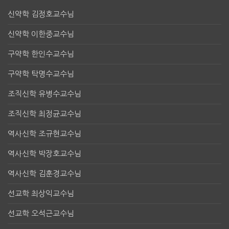
신약학 김정호교수님
신약학 이한중교수님
구약학 한인수교수님
구약학 탁명수교수님
조직신학 유병수교수님
조직신학 최정균교수님
역사신학 조규현교수님
역사신학 박장호교수님
역사신학 김훈경교수님
선교학 최상익교수님
선교학 오석근교수님