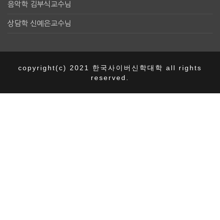
음악학 김부식교수님
상담학 신예은교수님
copyright(c) 2021 한국사이버신학대학 all rights
reserved.