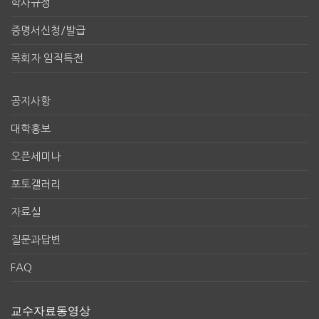
학사규정
증명서신청/발급
목회자 임직특전
공지사항
대학홍보
오픈세미나
포토갤러리
자료실
질문과답변
FAQ
교수자료동영상