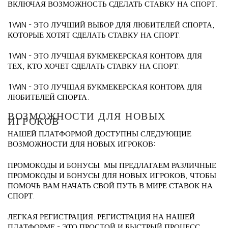
ВКЛЮЧАЯ ВОЗМОЖНОСТЬ СДЕЛАТЬ СТАВКУ НА СПОРТ.
1WIN – ЭТО ЛУЧШИЙ ВЫБОР ДЛЯ ЛЮБИТЕЛЕЙ СПОРТА,
КОТОРЫЕ ХОТЯТ СДЕЛАТЬ СТАВКУ НА СПОРТ.
1WIN – ЭТО ЛУЧШАЯ БУКМЕКЕРСКАЯ КОНТОРА ДЛЯ
ТЕХ, КТО ХОЧЕТ СДЕЛАТЬ СТАВКУ НА СПОРТ.
1WIN – ЭТО ЛУЧШАЯ БУКМЕКЕРСКАЯ КОНТОРА ДЛЯ
ЛЮБИТЕЛЕЙ СПОРТА.
ВОЗМОЖНОСТИ ДЛЯ НОВЫХ
ИГРОКОВ
НАШЕЙ ПЛАТФОРМОЙ ДОСТУПНЫ СЛЕДУЮЩИЕ
ВОЗМОЖНОСТИ ДЛЯ НОВЫХ ИГРОКОВ:
ПРОМОКОДЫ И БОНУСЫ. МЫ ПРЕДЛАГАЕМ РАЗЛИЧНЫЕ
ПРОМОКОДЫ И БОНУСЫ ДЛЯ НОВЫХ ИГРОКОВ, ЧТОБЫ
ПОМОЧЬ ВАМ НАЧАТЬ СВОЙ ПУТЬ В МИРЕ СТАВОК НА
СПОРТ.
ЛЕГКАЯ РЕГИСТРАЦИЯ. РЕГИСТРАЦИЯ НА НАШЕЙ
ПЛАТФОРМЕ – ЭТО ПРОСТОЙ И БЫСТРЫЙ ПРОЦЕСС,