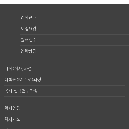
입학안내
모집요강
원서접수
입학상담
대학(학사)과정
대학원(M.DIV.)과정
목사 신학연구과정
학사일정
학사제도