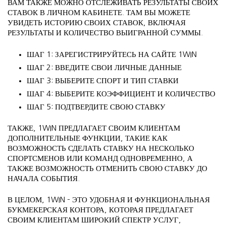
ВАМ ТАКЖЕ МОЖНО ОТСЛЕЖИВАТЬ РЕЗУЛЬТАТЫ СВОИХ
СТАВОК В ЛИЧНОМ КАБИНЕТЕ. ТАМ ВЫ МОЖЕТЕ
УВИДЕТЬ ИСТОРИЮ СВОИХ СТАВОК, ВКЛЮЧАЯ
РЕЗУЛЬТАТЫ И КОЛИЧЕСТВО ВЫИГРАННОЙ СУММЫ.
ШАГ 1: ЗАРЕГИСТРИРУЙТЕСЬ НА САЙТЕ 1WIN
ШАГ 2: ВВЕДИТЕ СВОИ ЛИЧНЫЕ ДАННЫЕ
ШАГ 3: ВЫБЕРИТЕ СПОРТ И ТИП СТАВКИ
ШАГ 4: ВЫБЕРИТЕ КОЭФФИЦИЕНТ И КОЛИЧЕСТВО
ШАГ 5: ПОДТВЕРДИТЕ СВОЮ СТАВКУ
ТАКЖЕ, 1WIN ПРЕДЛАГАЕТ СВОИМ КЛИЕНТАМ
ДОПОЛНИТЕЛЬНЫЕ ФУНКЦИИ, ТАКИЕ КАК
ВОЗМОЖНОСТЬ СДЕЛАТЬ СТАВКУ НА НЕСКОЛЬКО
СПОРТСМЕНОВ ИЛИ КОМАНД ОДНОВРЕМЕННО, А
ТАКЖЕ ВОЗМОЖНОСТЬ ОТМЕНИТЬ СВОЮ СТАВКУ ДО
НАЧАЛА СОБЫТИЯ.
В ЦЕЛОМ, 1WIN – ЭТО УДОБНАЯ И ФУНКЦИОНАЛЬНАЯ
БУКМЕКЕРСКАЯ КОНТОРА, КОТОРАЯ ПРЕДЛАГАЕТ
СВОИМ КЛИЕНТАМ ШИРОКИЙ СПЕКТР УСЛУГ,