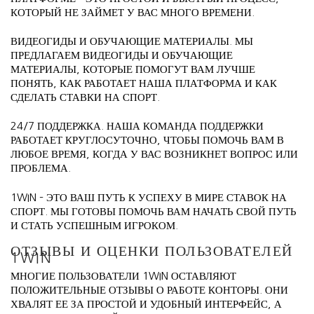
КОТОРЫЙ НЕ ЗАЙМЕТ У ВАС МНОГО ВРЕМЕНИ.
ВИДЕОГИДЫ И ОБУЧАЮЩИЕ МАТЕРИАЛЫ. МЫ
ПРЕДЛАГАЕМ ВИДЕОГИДЫ И ОБУЧАЮЩИЕ
МАТЕРИАЛЫ, КОТОРЫЕ ПОМОГУТ ВАМ ЛУЧШЕ
ПОНЯТЬ, КАК РАБОТАЕТ НАША ПЛАТФОРМА И КАК
СДЕЛАТЬ СТАВКИ НА СПОРТ.
24/7 ПОДДЕРЖКА. НАША КОМАНДА ПОДДЕРЖКИ
РАБОТАЕТ КРУГЛОСУТОЧНО, ЧТОБЫ ПОМОЧЬ ВАМ В
ЛЮБОЕ ВРЕМЯ, КОГДА У ВАС ВОЗНИКНЕТ ВОПРОС ИЛИ
ПРОБЛЕМА.
1WIN – ЭТО ВАШ ПУТЬ К УСПЕХУ В МИРЕ СТАВОК НА
СПОРТ. МЫ ГОТОВЫ ПОМОЧЬ ВАМ НАЧАТЬ СВОЙ ПУТЬ
И СТАТЬ УСПЕШНЫМ ИГРОКОМ.
ОТЗЫВЫ И ОЦЕНКИ ПОЛЬЗОВАТЕЛЕЙ
1WIN
МНОГИЕ ПОЛЬЗОВАТЕЛИ 1WIN ОСТАВЛЯЮТ
ПОЛОЖИТЕЛЬНЫЕ ОТЗЫВЫ О РАБОТЕ КОНТОРЫ. ОНИ
ХВАЛЯТ ЕЕ ЗА ПРОСТОЙ И УДОБНЫЙ ИНТЕРФЕЙС, А