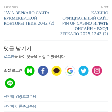
PREVIOUS
NEXT
1WIN ЗЕРКАЛО САЙТА
КАЗИНО
БУКМЕКЕРСКОЙ
ОФИЦИАЛЬНЫЙ САЙТ
КОНТОРЫ 1ВИН.2042 (2)
PIN UP CASINO ИГРАТЬ
ОНЛАЙН – ВХОД
ЗЕРКАЛО 2025.1242 (2)
댓글 남기기
로그인
을 해야 댓글을 남길 수 있습니다.
소셜 로그인
신약학 김정호교수님
신약학 이한중교수님