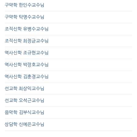
구약학 한인수교수님
구약학 탁명수교수님
조직신학 유병수교수님
조직신학 최정균교수님
역사신학 조규현교수님
역사신학 박장호교수님
역사신학 김훈경교수님
선교학 최상익교수님
선교학 오석근교수님
음악학 김부식교수님
상담학 신예은교수님