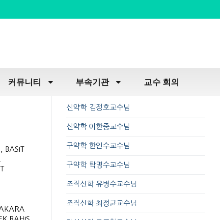
커뮤니티
부속기관
교수 회의
신약학 김정호교수님
신약학 이한중교수님
구약학 한인수교수님
 BASIT
.
구약학 탁명수교수님
T
조직신학 유병수교수님
조직신학 최정균교수님
BAKARA
EK BAHIS