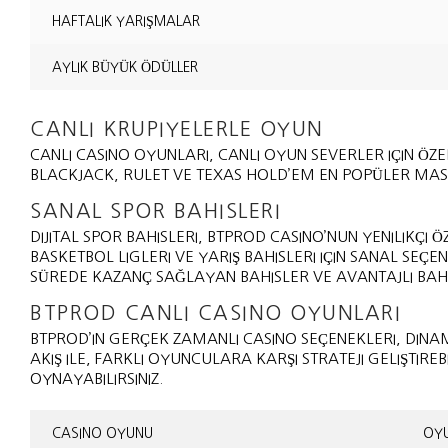
HAFTALIK YARIŞMALAR
AYLIK BÜYÜK ÖDÜLLER
CANLI KRUPIYELERLE OYUN
CANLI CASINO OYUNLARI, CANLI OYUN SEVERLER IÇIN Ö
BLACKJACK, RULET VE TEXAS HOLD’EM EN POPÜLER MA
SANAL SPOR BAHISLERI
DIJITAL SPOR BAHISLERI, BTPROD CASINO’NUN YENILIKÇI Ö
BASKETBOL LIGLERI VE YARIŞ BAHISLERI IÇIN SANAL SEÇE
SÜREDE KAZANÇ SAĞLAYAN BAHISLER VE AVANTAJLI BAHIS
BTPROD CANLI CASINO OYUNLARI
BTPROD’IN GERÇEK ZAMANLI CASINO SEÇENEKLERI, DINAM
AKIŞ ILE, FARKLI OYUNCULARA KARŞI STRATEJI GELIŞTIR
OYNAYABILIRSINIZ.
CASINO OYUNU
OYU