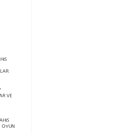
HIS
LAR.
P
AR VE
AHIS
I, OYUN