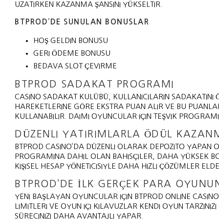
UZATIRKEN KAZANMA ŞANSINI YÜKSELTIR.
BTPROD’DE SUNULAN BONUSLAR
HOŞ GELDIN BONUSU
GERI ÖDEME BONUSU
BEDAVA SLOT ÇEVIRME
BTPROD SADAKAT PROGRAMI
CASINO SADAKAT KULÜBÜ, KULLANICILARIN SADAKATINI Ö
HAREKETLERINE GÖRE EKSTRA PUAN ALIR VE BU PUANLA
KULLANABILIR. DAIMI OYUNCULAR IÇIN TEŞVIK PROGRA
DÜZENLI YATIRIMLARLA ÖDÜL KAZAN
BTPROD CASINO’DA DÜZENLI OLARAK DEPOZITO YAPAN OY
PROGRAMINA DAHIL OLAN BAHISÇILER, DAHA YÜKSEK BO
KIŞISEL HESAP YÖNETICISIYLE DAHA HIZLI ÇÖZÜMLER ELDE
BTPROD’DE İLK GERÇEK PARA OYUNU
YENI BAŞLAYAN OYUNCULAR IÇIN BTPROD ONLINE CASINO
LIMITLERI VE OYUN IÇI KILAVUZLAR KENDI OYUN TARZINIZI 
SÜRECINIZI DAHA AVANTAJLI YAPAR.