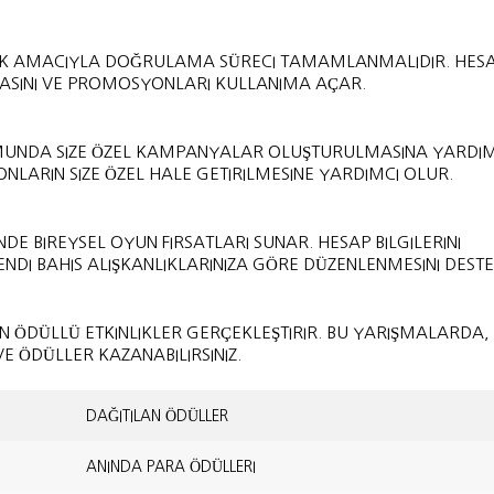
AMAK AMACIYLA DOĞRULAMA SÜRECI TAMAMLANMALIDIR. HES
MASINI VE PROMOSYONLARI KULLANIMA AÇAR.
MUNDA SIZE ÖZEL KAMPANYALAR OLUŞTURULMASINA YARDIM
LARIN SIZE ÖZEL HALE GETIRILMESINE YARDIMCI OLUR.
INDE BIREYSEL OYUN FIRSATLARI SUNAR. HESAP BILGILERINI
NDI BAHIS ALIŞKANLIKLARINIZA GÖRE DÜZENLENMESINI DESTE
 ÖDÜLLÜ ETKINLIKLER GERÇEKLEŞTIRIR. BU YARIŞMALARDA, 
 ÖDÜLLER KAZANABILIRSINIZ.
DAĞITILAN ÖDÜLLER
ANINDA PARA ÖDÜLLERI