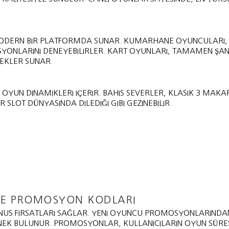
MODERN BIR PLATFORMDA SUNAR. KUMARHANE OYUNCULARI, 
ASYONLARINI DENEYEBILIRLER. KART OYUNLARI, TAMAMEN ŞA
EKLER SUNAR.
 OYUN DINAMIKLERI IÇERIR. BAHIS SEVERLER, KLASIK 3 MAKA
LOT DÜNYASINDA DILEDIĞI GIBI GEZINEBILIR.
VE PROMOSYON KODLARI
BONUS FIRSATLARI SAĞLAR. YENI OYUNCU PROMOSYONLARINDA
NEK BULUNUR. PROMOSYONLAR, KULLANICILARIN OYUN SÜRES