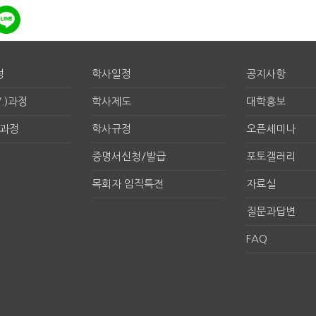
정
학사일정
공지사항
.)과정
학사제도
대학홍보
구과정
학사규정
오픈세미나
증명서신청/발급
포토갤러리
목회자 임직특전
자료실
질문과답변
FAQ