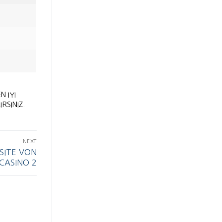
 IYI
RSINIZ.
NEXT
SITE VON
CASINO 2