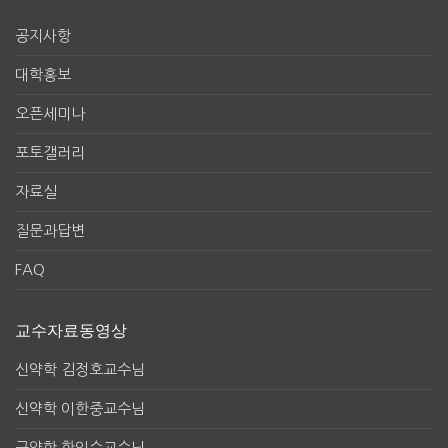
공지사항
대학홍보
오픈세미나
포토갤러리
자료실
질문과답변
FAQ
교수자료동영상
신약학 김정호교수님
신약학 이한중교수님
구약학 한인수교수님