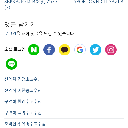
ЗЕРКАЛО И ВХОД.7527
SPORTOVNÍCH SÁZEK
(2)
댓글 남기기
로그인
을 해야 댓글을 남길 수 있습니다.
소셜 로그인
신약학 김정호교수님
신약학 이한중교수님
구약학 한인수교수님
구약학 탁명수교수님
조직신학 유병수교수님