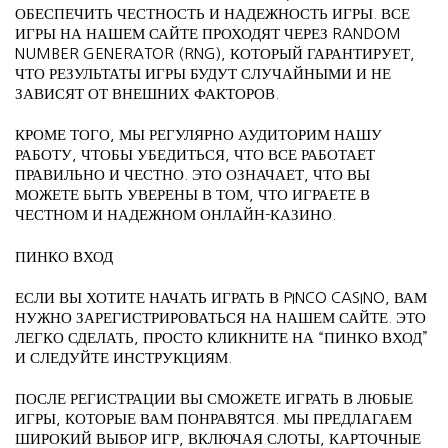
ОБЕСПЕЧИТЬ ЧЕСТНОСТЬ И НАДЕЖНОСТЬ ИГРЫ. ВСЕ
ИГРЫ НА НАШЕМ САЙТЕ ПРОХОДЯТ ЧЕРЕЗ RANDOM
NUMBER GENERATOR (RNG), КОТОРЫЙ ГАРАНТИРУЕТ,
ЧТО РЕЗУЛЬТАТЫ ИГРЫ БУДУТ СЛУЧАЙНЫМИ И НЕ
ЗАВИСЯТ ОТ ВНЕШНИХ ФАКТОРОВ.
КРОМЕ ТОГО, МЫ РЕГУЛЯРНО АУДИТОРИМ НАШУ
РАБОТУ, ЧТОБЫ УБЕДИТЬСЯ, ЧТО ВСЕ РАБОТАЕТ
ПРАВИЛЬНО И ЧЕСТНО. ЭТО ОЗНАЧАЕТ, ЧТО ВЫ
МОЖЕТЕ БЫТЬ УВЕРЕНЫ В ТОМ, ЧТО ИГРАЕТЕ В
ЧЕСТНОМ И НАДЕЖНОМ ОНЛАЙН-КАЗИНО.
ПИНКО ВХОД
ЕСЛИ ВЫ ХОТИТЕ НАЧАТЬ ИГРАТЬ В PINCO CASINO, ВАМ
НУЖНО ЗАРЕГИСТРИРОВАТЬСЯ НА НАШЕМ САЙТЕ. ЭТО
ЛЕГКО СДЕЛАТЬ, ПРОСТО КЛИКНИТЕ НА “ПИНКО ВХОД”
И СЛЕДУЙТЕ ИНСТРУКЦИЯМ.
ПОСЛЕ РЕГИСТРАЦИИ ВЫ СМОЖЕТЕ ИГРАТЬ В ЛЮБЫЕ
ИГРЫ, КОТОРЫЕ ВАМ ПОНРАВЯТСЯ. МЫ ПРЕДЛАГАЕМ
ШИРОКИЙ ВЫБОР ИГР, ВКЛЮЧАЯ СЛОТЫ, КАРТОЧНЫЕ