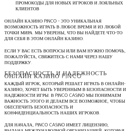
ПРОМОКОДЫ ДЛЯ НОВЫХ ИГРОКОВ И ЛОЯЛЬНЫХ
КЛИЕНТОВ
ОНЛАЙН КАЗИНО PINCO – ЭТО УНИКАЛЬНАЯ
ВОЗМОЖНОСТЬ ИГРАТЬ В ЛЮБОЕ ВРЕМЯ И ИЗ ЛЮБОЙ
ТОЧКИ МИРА. МЫ УВЕРЕНЫ, ЧТО ВЫ НАЙДЕТЕ ЧТО-ТО
ДЛЯ СЕБЯ В ЭТОМ ОНЛАЙН КАЗИНО.
ЕСЛИ У ВАС ЕСТЬ ВОПРОСЫ ИЛИ ВАМ НУЖНО ПОМОЧЬ,
ПОЖАЛУЙСТА, СВЯЖИТЕСЬ С НАМИ ЧЕРЕЗ НАШУ
ПОДДЕРЖКУ.
БЕЗОПАСНОСТЬ И НАДЕЖНОСТЬ
ОНЛАЙН КАЗИНО PINCO
КАЖДЫЙ ИГРОК, КОТОРЫЙ РЕШАЕТ ИГРАТЬ В ОНЛАЙН-
КАЗИНО, ХОЧЕТ БЫТЬ УВЕРЕННЫМ В БЕЗОПАСНОСТИ И
НАДЕЖНОСТИ ИГРЫ. В PINCO CASINO МЫ ПОНИМАЕМ
ВАЖНОСТЬ ЭТОГО И ДЕЛАЕМ ВСЕ ВОЗМОЖНОЕ, ЧТОБЫ
ОБЕСПЕЧИТЬ БЕЗОПАСНОСТЬ И
КОНФИДЕНЦИАЛЬНОСТЬ НАШИХ ИГРОКОВ.
ДЛЯ НАЧАЛА, PINCO CASINO ИМЕЕТ ЛИЦЕНЗИЮ,
ВЫДАНА МЕЖДУНАРОДНОЙ ОРГАНИЗАЦИЕЙ, КОТОРАЯ