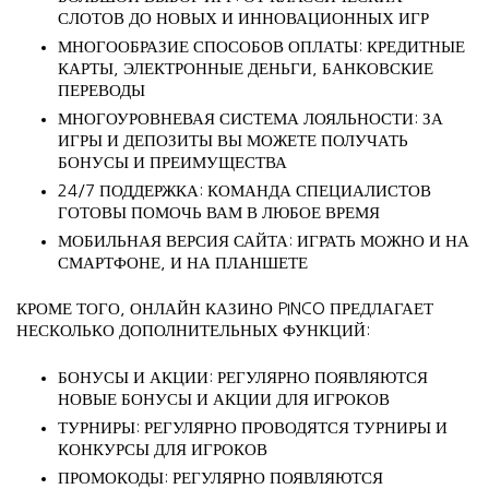
СЛОТОВ ДО НОВЫХ И ИННОВАЦИОННЫХ ИГР
МНОГООБРАЗИЕ СПОСОБОВ ОПЛАТЫ: КРЕДИТНЫЕ
КАРТЫ, ЭЛЕКТРОННЫЕ ДЕНЬГИ, БАНКОВСКИЕ
ПЕРЕВОДЫ
МНОГОУРОВНЕВАЯ СИСТЕМА ЛОЯЛЬНОСТИ: ЗА
ИГРЫ И ДЕПОЗИТЫ ВЫ МОЖЕТЕ ПОЛУЧАТЬ
БОНУСЫ И ПРЕИМУЩЕСТВА
24/7 ПОДДЕРЖКА: КОМАНДА СПЕЦИАЛИСТОВ
ГОТОВЫ ПОМОЧЬ ВАМ В ЛЮБОЕ ВРЕМЯ
МОБИЛЬНАЯ ВЕРСИЯ САЙТА: ИГРАТЬ МОЖНО И НА
СМАРТФОНЕ, И НА ПЛАНШЕТЕ
КРОМЕ ТОГО, ОНЛАЙН КАЗИНО PINCO ПРЕДЛАГАЕТ
НЕСКОЛЬКО ДОПОЛНИТЕЛЬНЫХ ФУНКЦИЙ:
БОНУСЫ И АКЦИИ: РЕГУЛЯРНО ПОЯВЛЯЮТСЯ
НОВЫЕ БОНУСЫ И АКЦИИ ДЛЯ ИГРОКОВ
ТУРНИРЫ: РЕГУЛЯРНО ПРОВОДЯТСЯ ТУРНИРЫ И
КОНКУРСЫ ДЛЯ ИГРОКОВ
ПРОМОКОДЫ: РЕГУЛЯРНО ПОЯВЛЯЮТСЯ