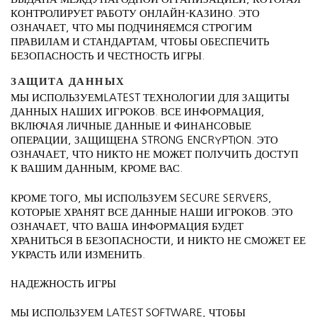
КОНТРОЛИРУЕТ РАБОТУ ОНЛАЙН-КАЗИНО. ЭТО
ОЗНАЧАЕТ, ЧТО МЫ ПОДЧИНЯЕМСЯ СТРОГИМ
ПРАВИЛАМ И СТАНДАРТАМ, ЧТОБЫ ОБЕСПЕЧИТЬ
БЕЗОПАСНОСТЬ И ЧЕСТНОСТЬ ИГРЫ.
ЗАЩИТА ДАННЫХ
МЫ ИСПОЛЬЗУЕМLATEST ТЕХНОЛОГИИ ДЛЯ ЗАЩИТЫ
ДАННЫХ НАШИХ ИГРОКОВ. ВСЕ ИНФОРМАЦИЯ,
ВКЛЮЧАЯ ЛИЧНЫЕ ДАННЫЕ И ФИНАНСОВЫЕ
ОПЕРАЦИИ, ЗАЩИЩЕНА STRONG ENCRYPTION. ЭТО
ОЗНАЧАЕТ, ЧТО НИКТО НЕ МОЖЕТ ПОЛУЧИТЬ ДОСТУП
К ВАШИМ ДАННЫМ, КРОМЕ ВАС.
КРОМЕ ТОГО, МЫ ИСПОЛЬЗУЕМ SECURE SERVERS,
КОТОРЫЕ ХРАНЯТ ВСЕ ДАННЫЕ НАШИ ИГРОКОВ. ЭТО
ОЗНАЧАЕТ, ЧТО ВАША ИНФОРМАЦИЯ БУДЕТ
ХРАНИТЬСЯ В БЕЗОПАСНОСТИ, И НИКТО НЕ СМОЖЕТ ЕЕ
УКРАСТЬ ИЛИ ИЗМЕНИТЬ.
НАДЕЖНОСТЬ ИГРЫ
МЫ ИСПОЛЬЗУЕМ LATEST SOFTWARE, ЧТОБЫ