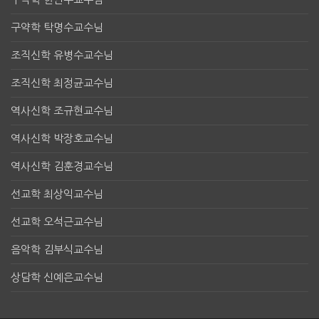
구약학 탁명수교수님
조직신학 유병수교수님
조직신학 최정균교수님
역사신학 조규현교수님
역사신학 박장호교수님
역사신학 김훈경교수님
선교학 최상익교수님
선교학 오석근교수님
음악학 김부식교수님
상담학 신예은교수님