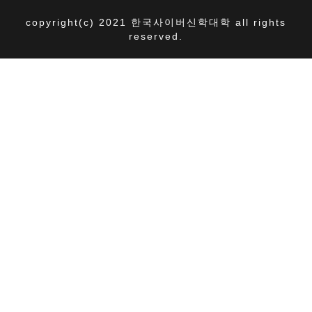
copyright(c) 2021 한국사이버신학대학 all rights
reserved.