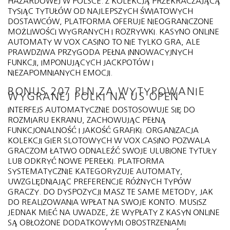
HAZARDOWEJ W POLSCE. Z KOLEKCJĄ PRZEKRACZAJĄCĄ
TYSIĄC TYTUŁÓW OD NAJLEPSZYCH ŚWIATOWYCH
DOSTAWCÓW, PLATFORMA OFERUJE NIEOGRANICZONE
MOŻLIWOŚCI WYGRANYCH I ROZRYWKI. KASYNO ONLINE
AUTOMATY W VOX CASINO TO NIE TYLKO GRA, ALE
PRAWDZIWA PRZYGODA PEŁNA INNOWACYJNYCH
FUNKCJI, IMPONUJĄCYCH JACKPOTÓW I
NIEZAPOMNIANYCH EMOCJI.
BONUS 207 PLN ZA WYTYPOWANIE
WYGRANEJ POLKI NA US OPEN
INTERFEJS AUTOMATYCZNIE DOSTOSOWUJE SIĘ DO
ROZMIARU EKRANU, ZACHOWUJĄC PEŁNĄ
FUNKCJONALNOŚĆ I JAKOŚĆ GRAFIKI. ORGANIZACJA
KOLEKCJI GIER SLOTOWYCH W VOX CASINO POZWALA
GRACZOM ŁATWO ODNALEŹĆ SWOJE ULUBIONE TYTUŁY
LUB ODKRYĆ NOWE PEREŁKI. PLATFORMA
SYSTEMATYCZNIE KATEGORYZUJE AUTOMATY,
UWZGLĘDNIAJĄC PREFERENCJE RÓŻNYCH TYPÓW
GRACZY. DO DYSPOZYCJI MASZ TE SAME METODY, JAK
DO REALIZOWANIA WPŁAT NA SWOJE KONTO. MUSISZ
JEDNAK MIEĆ NA UWADZE, ŻE WYPŁATY Z KASYN ONLINE
SĄ OBŁOŻONE DODATKOWYMI OBOSTRZENIAMI