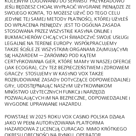
KOLEJNYM LOGOWANIU DO SERWISU. PRZYKŁADOWO
JEŚLI BĘDZIESZ CHCIAŁ WYPŁACIĆ WYGRANE PIENIĄDZE ZE
SWOJEGO KONTA, TO MOŻESZ UŻYĆ DO TEGO CELU
JEDYNIE TEJ SAMEJ METODY PŁATNOŚCI, KTÓREJ UŻYŁEŚ
DO WPŁACENIA PIENIĘDZY. JEST TO OGÓLNA ZASADA
STOSOWANA PRZEZ WSZYSTKIE KASYNA ONLINE I
BUKMACHERÓW CHCĄCYCH ŚWIADCZYĆ SWOJE USŁUGI
LEGALNIE NA TERENIE EUROPY. WSPÓŁPRACUJEMY
TAKŻE ŚCIŚLE ZE WSZYSTKIMI ORGANAMI ZAJMUJĄCYMI
SIĘ HAZARDEM — ZARÓWNO POD KĄTEM
CERTYFIKOWANIA GIER, KTÓRE MAMY W NASZEJ OFERCIE
(JAK ECOGRA), CZY TEŻ BEZPIECZEŃSTWEM I ZDROWIEM
GRACZY. STOSUJEMY W KASYNO VOX TAKŻE
ROZBUDOWANE ZASADY DOTYCZĄCE ODPOWIEDZIALNEJ
GRY, UDOSTĘPNIAJĄC NASZYM UŻYTKOWNIKOM
MNÓSTWO UŻYTECZNYCH FUNKCJI I NARZĘDZI
POZWALAJĄCYCH IM NA BEZPIECZNE, ODPOWIEDZIALNE I
WYGODNE UPRAWIANIE HAZARDU.
POWSTAŁE W 2025 ROKU VOX CASINO POLSKA DZIAŁA
JAKO W PEŁNI AUTORYZOWANA PLATFORMA
HAZARDOWA Z LICENCJĄ CURACAO. MIMO KRÓTKIEGO
OKRESU OBECNOŚCI NA RYNKU, OPERATOR