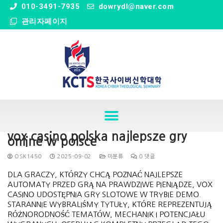
" />
010-3491-7935
dowrydl@naver.com
관리자페이지
vox casino polska najlepsze gry
online w polsce
OSK1450
2025-09-02
미분류
0 댓글
DLA GRACZY, KTÓRZY CHCĄ POZNAĆ NAJLEPSZE
AUTOMATY PRZED GRĄ NA PRAWDZIWE PIENIĄDZE, VOX
CASINO UDOSTĘPNIA GRY SLOTOWE W TRYBIE DEMO.
STARANNIE WYBRALIŚMY TYTUŁY, KTÓRE REPREZENTUJĄ
RÓŻNORODNOŚĆ TEMATÓW, MECHANIK I POTENCJAŁU