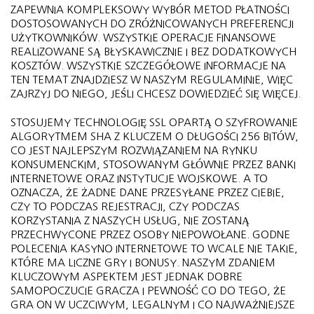
ZAPEWNIA KOMPLEKSOWY WYBÓR METOD PŁATNOŚCI
DOSTOSOWANYCH DO ZRÓŻNICOWANYCH PREFERENCJI
UŻYTKOWNIKÓW. WSZYSTKIE OPERACJE FINANSOWE
REALIZOWANE SĄ BŁYSKAWICZNIE I BEZ DODATKOWYCH
KOSZTÓW. WSZYSTKIE SZCZEGÓŁOWE INFORMACJE NA
TEN TEMAT ZNAJDZIESZ W NASZYM REGULAMINIE, WIĘC
ZAJRZYJ DO NIEGO, JEŚLI CHCESZ DOWIEDZIEĆ SIĘ WIĘCEJ.
STOSUJEMY TECHNOLOGIĘ SSL OPARTĄ O SZYFROWANIE
ALGORYTMEM SHA Z KLUCZEM O DŁUGOŚCI 256 BITÓW,
CO JEST NAJLEPSZYM ROZWIĄZANIEM NA RYNKU
KONSUMENCKIM, STOSOWANYM GŁÓWNIE PRZEZ BANKI
INTERNETOWE ORAZ INSTYTUCJE WOJSKOWE. A TO
OZNACZA, ŻE ŻADNE DANE PRZESYŁANE PRZEZ CIEBIE,
CZY TO PODCZAS REJESTRACJI, CZY PODCZAS
KORZYSTANIA Z NASZYCH USŁUG, NIE ZOSTANĄ
PRZECHWYCONE PRZEZ OSOBY NIEPOWOŁANE. GODNE
POLECENIA KASYNO INTERNETOWE TO WCALE NIE TAKIE,
KTÓRE MA LICZNE GRY I BONUSY. NASZYM ZDANIEM
KLUCZOWYM ASPEKTEM JEST JEDNAK DOBRE
SAMOPOCZUCIE GRACZA I PEWNOŚĆ CO DO TEGO, ŻE
GRA ON W UCZCIWYM, LEGALNYM I CO NAJWAŻNIEJSZE