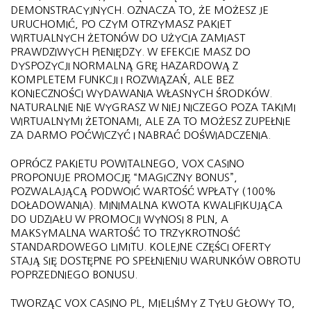
DEMONSTRACYJNYCH. OZNACZA TO, ŻE MOŻESZ JE
URUCHOMIĆ, PO CZYM OTRZYMASZ PAKIET
WIRTUALNYCH ŻETONÓW DO UŻYCIA ZAMIAST
PRAWDZIWYCH PIENIĘDZY. W EFEKCIE MASZ DO
DYSPOZYCJI NORMALNĄ GRĘ HAZARDOWĄ Z
KOMPLETEM FUNKCJI I ROZWIĄZAŃ, ALE BEZ
KONIECZNOŚCI WYDAWANIA WŁASNYCH ŚRODKÓW.
NATURALNIE NIE WYGRASZ W NIEJ NICZEGO POZA TAKIMI
WIRTUALNYMI ŻETONAMI, ALE ZA TO MOŻESZ ZUPEŁNIE
ZA DARMO POĆWICZYĆ I NABRAĆ DOŚWIADCZENIA.
OPRÓCZ PAKIETU POWITALNEGO, VOX CASINO
PROPONUJE PROMOCJĘ “MAGICZNY BONUS”,
POZWALAJĄCĄ PODWOIĆ WARTOŚĆ WPŁATY (100%
DOŁADOWANIA). MINIMALNA KWOTA KWALIFIKUJĄCA
DO UDZIAŁU W PROMOCJI WYNOSI 8 PLN, A
MAKSYMALNA WARTOŚĆ TO TRZYKROTNOŚĆ
STANDARDOWEGO LIMITU. KOLEJNE CZĘŚCI OFERTY
STAJĄ SIĘ DOSTĘPNE PO SPEŁNIENIU WARUNKÓW OBROTU
POPRZEDNIEGO BONUSU.
TWORZĄC VOX CASINO PL, MIELIŚMY Z TYŁU GŁOWY TO,