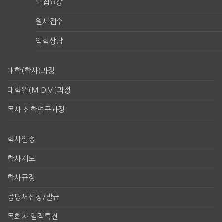
모집요강
원서접수
입학상담
대학(학사)과정
대학원(M.DIV.)과정
목사 신학연구과정
학사일정
학사제도
학사규정
증명서신청/발급
목회자 임직특전