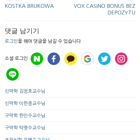
KOSTKA BRUKOWA
VOX CASINO BONUS BEZ
DEPOZYTU
댓글 남기기
로그인
을 해야 댓글을 남길 수 있습니다.
소셜 로그인
신약학 김정호교수님
신약학 이한중교수님
구약학 한인수교수님
구약학 탁명수교수님
조직신학 유병수교수님