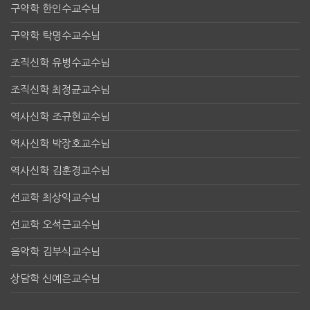
구약학 한인수교수님
구약학 탁명수교수님
조직신학 유병수교수님
조직신학 최정균교수님
역사신학 조규현교수님
역사신학 박장호교수님
역사신학 김훈경교수님
선교학 최상익교수님
선교학 오석근교수님
음악학 김부식교수님
상담학 신예은교수님