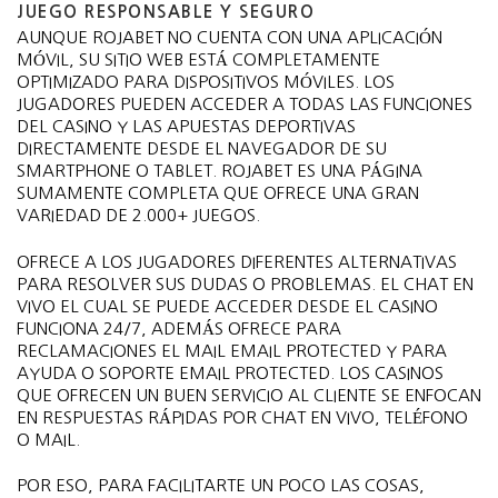
JUEGO RESPONSABLE Y SEGURO
AUNQUE ROJABET NO CUENTA CON UNA APLICACIÓN
MÓVIL, SU SITIO WEB ESTÁ COMPLETAMENTE
OPTIMIZADO PARA DISPOSITIVOS MÓVILES. LOS
JUGADORES PUEDEN ACCEDER A TODAS LAS FUNCIONES
DEL CASINO Y LAS APUESTAS DEPORTIVAS
DIRECTAMENTE DESDE EL NAVEGADOR DE SU
SMARTPHONE O TABLET. ROJABET ES UNA PÁGINA
SUMAMENTE COMPLETA QUE OFRECE UNA GRAN
VARIEDAD DE 2.000+ JUEGOS.
OFRECE A LOS JUGADORES DIFERENTES ALTERNATIVAS
PARA RESOLVER SUS DUDAS O PROBLEMAS. EL CHAT EN
VIVO EL CUAL SE PUEDE ACCEDER DESDE EL CASINO
FUNCIONA 24/7, ADEMÁS OFRECE PARA
RECLAMACIONES EL MAIL EMAIL PROTECTED Y PARA
AYUDA O SOPORTE EMAIL PROTECTED. LOS CASINOS
QUE OFRECEN UN BUEN SERVICIO AL CLIENTE SE ENFOCAN
EN RESPUESTAS RÁPIDAS POR CHAT EN VIVO, TELÉFONO
O MAIL.
POR ESO, PARA FACILITARTE UN POCO LAS COSAS,