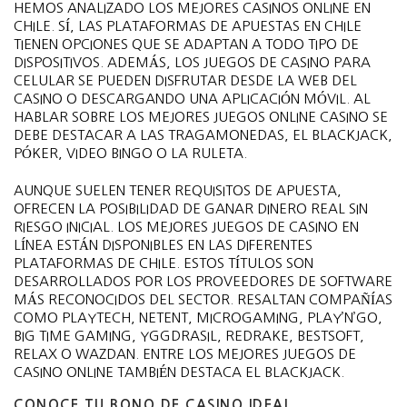
HEMOS ANALIZADO LOS MEJORES CASINOS ONLINE EN
CHILE. SÍ, LAS PLATAFORMAS DE APUESTAS EN CHILE
TIENEN OPCIONES QUE SE ADAPTAN A TODO TIPO DE
DISPOSITIVOS. ADEMÁS, LOS JUEGOS DE CASINO PARA
CELULAR SE PUEDEN DISFRUTAR DESDE LA WEB DEL
CASINO O DESCARGANDO UNA APLICACIÓN MÓVIL. AL
HABLAR SOBRE LOS MEJORES JUEGOS ONLINE CASINO SE
DEBE DESTACAR A LAS TRAGAMONEDAS, EL BLACKJACK,
PÓKER, VIDEO BINGO O LA RULETA.
AUNQUE SUELEN TENER REQUISITOS DE APUESTA,
OFRECEN LA POSIBILIDAD DE GANAR DINERO REAL SIN
RIESGO INICIAL. LOS MEJORES JUEGOS DE CASINO EN
LÍNEA ESTÁN DISPONIBLES EN LAS DIFERENTES
PLATAFORMAS DE CHILE. ESTOS TÍTULOS SON
DESARROLLADOS POR LOS PROVEEDORES DE SOFTWARE
MÁS RECONOCIDOS DEL SECTOR. RESALTAN COMPAÑÍAS
COMO PLAYTECH, NETENT, MICROGAMING, PLAY’N’GO,
BIG TIME GAMING, YGGDRASIL, REDRAKE, BESTSOFT,
RELAX O WAZDAN. ENTRE LOS MEJORES JUEGOS DE
CASINO ONLINE TAMBIÉN DESTACA EL BLACKJACK.
CONOCE TU BONO DE CASINO IDEAL