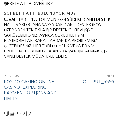
ŞIRKETE AITTIR DIYEBILIRIZ.
SOHBET HATTI BULUNUYOR MU?
CEVAP:
TABII. PLATFORMUN 7/24 SÜREKLI CANLI DESTEK
HATTI VARDIR. ANA SAYFADAKI CANLI DESTEK IKONU
ÜZERINDEN TEK TIKLA BIR DESTEK GÖREVLISINE
GÖRÜŞEBILIRSINIZ. AYRICA ÇOKLU ILETIŞIM
PLATFORMLARI KANALLARDAN DA PROBLEMINIZI
ÇÖZEBILIRSINIZ. HER TÜRLÜ ÜYELIK VEYA ERIŞIM
PROBLEMI DURUMUNDA ANINDA YARDIM ALMAK IÇIN
CANLI DESTEK MÜDAHALE EDER.
PREVIOUS
NEXT
POSIDO CASINO ONLINE
OUTPUT_5556
CASINO: EXPLORING
PAYMENT OPTIONS AND
LIMITS
댓글 남기기