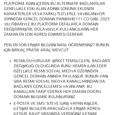
PLATFORM ADINI IÇEREN BU ALTERNATIF BAĞLANTILAR
GENELLIKLE ESKI ALAN ADININ SONUNA EKLENEN
KARAKTERLER VEYA FARKLI TLD’LERLE YAYINLANIYOR
(ÖRNEĞIN GÜNCEL DOMAIN PARIBAHIS111.CO GIBI). 2025
YILI ITIBARIYLE BU PLATFORM DEFALARCA DOMAIN
DEĞIŞTIRMIŞTIR; DOLAYISIYLA KULLANICILARIN HER
ZAMAN EN SON ADRESI EDINMESI GEREKIR.
PEKI EN SON ERIŞIM BILGISINI NASIL ÖĞRENIRSINIZ? BUNUN
IÇIN BIRKAÇ PRATIK ARAÇ MEVCUT:
RESMI DUYURULAR: ŞIRKET TEMSILCILERI, BAĞLANTI
DEĞIŞIKLIĞI OLDUĞUNDA BUNU HEMEN ILAN EDER.
ÖZELLIKLE RESMI SOSYAL MEDYA ÜZERINDEN
GÜNCEL DOMAIN ANINDA PAYLAŞILIR. BUNUN YANI
SIRA RESMI SOSYAL MEDYA KANALLARINDAN DA
BAĞLANTI GÜNCELLEMESI YAYINLANIR. BU
KANALLARI TAKIP EDEREK HER ZAMAN DOĞRU
DOMAIN BILGISINE BULABILIRSINIZ.
E-POSTA VE SMS: SITEYE GIRIŞ YAPAN KIŞILER,
ILETIŞIM BILGILERI ARACILIĞIYLA ERIŞIM ADRESI
ILETILIR. KAYIT SIRASINDA VERDIĞINIZ ILETIŞIM