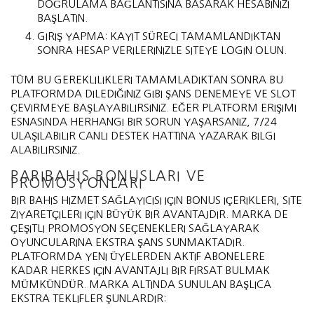
DOĞRULAMA BAĞLANTISINA BASARAK HESABINIZI
BAŞLATIN.
GIRIŞ YAPMA: KAYIT SÜRECI TAMAMLANDIKTAN
SONRA HESAP VERILERINIZLE SITEYE LOGIN OLUN.
TÜM BU GEREKLILIKLERI TAMAMLADIKTAN SONRA BU
PLATFORMDA DILEDIĞINIZ GIBI ŞANS DENEMEYE VE SLOT
ÇEVIRMEYE BAŞLAYABILIRSINIZ. EĞER PLATFORM ERIŞIMI
ESNASINDA HERHANGI BIR SORUN YAŞARSANIZ, 7/24
ULAŞILABILIR CANLI DESTEK HATTINA YAZARAK BILGI
ALABILIRSINIZ.
PARIBAHIS BONUSLARI VE
PROMOSYONLARI
BIR BAHIS HIZMET SAĞLAYICISI IÇIN BONUS IÇERIKLERI, SITE
ZIYARETÇILERI IÇIN BÜYÜK BIR AVANTAJDIR. MARKA DE
ÇEŞITLI PROMOSYON SEÇENEKLERI SAĞLAYARAK
OYUNCULARINA EKSTRA ŞANS SUNMAKTADIR.
PLATFORMDA YENI ÜYELERDEN AKTIF ABONELERE
KADAR HERKES IÇIN AVANTAJLI BIR FIRSAT BULMAK
MÜMKÜNDÜR. MARKA ALTINDA SUNULAN BAŞLICA
EKSTRA TEKLIFLER ŞUNLARDIR: