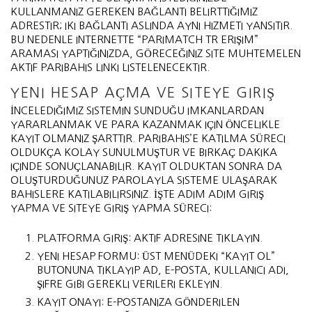
KULLANMANIZ GEREKEN BAĞLANTI BELIRTTIĞIMIZ
ADRESTIR; IKI BAĞLANTI ASLINDA AYNI HIZMETI YANSITIR.
BU NEDENLE INTERNETTE “PARIMATCH TR ERIŞIM”
ARAMASI YAPTIĞINIZDA, GÖRECEĞINIZ SITE MUHTEMELEN
AKTIF PARIBAHIS LINKI LISTELENECEKTIR.
YENI HESAP AÇMA VE SITEYE GIRIŞ
İNCELEDIĞIMIZ SISTEMIN SUNDUĞU IMKANLARDAN
YARARLANMAK VE PARA KAZANMAK IÇIN ÖNCELIKLE
KAYIT OLMANIZ ŞARTTIR. PARIBAHIS’E KATILMA SÜRECI
OLDUKÇA KOLAY SUNULMUŞTUR VE BIRKAÇ DAKIKA
IÇINDE SONUÇLANABILIR. KAYIT OLDUKTAN SONRA DA
OLUŞTURDUĞUNUZ PAROLAYLA SISTEME ULAŞARAK
BAHISLERE KATILABILIRSINIZ. İŞTE ADIM ADIM GIRIŞ
YAPMA VE SITEYE GIRIŞ YAPMA SÜRECI:
PLATFORMA GIRIŞ: AKTIF ADRESINE TIKLAYIN.
YENI HESAP FORMU: ÜST MENÜDEKI “KAYIT OL”
BUTONUNA TIKLAYIP AD, E-POSTA, KULLANICI ADI,
ŞIFRE GIBI GEREKLI VERILERI EKLEYIN.
KAYIT ONAYI: E-POSTANIZA GÖNDERILEN