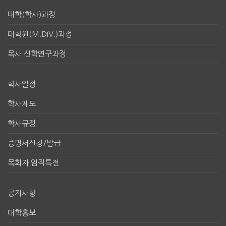
대학(학사)과정
대학원(M.DIV.)과정
목사 신학연구과정
학사일정
학사제도
학사규정
증명서신청/발급
목회자 임직특전
공지사항
대학홍보