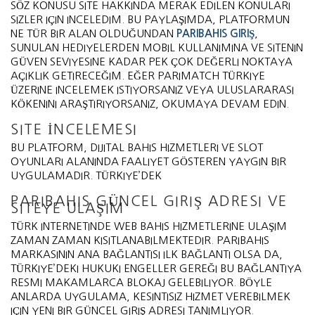
SÖZ KONUSU SITE HAKKINDA MERAK EDILEN KONULARI
SIZLER IÇIN INCELEDIM. BU PAYLAŞIMDA, PLATFORMUN
NE TÜR BIR ALAN OLDUĞUNDAN
PARIBAHIS GIRIŞ
,
SUNULAN HEDIYELERDEN MOBIL KULLANIMINA VE SITENIN
GÜVEN SEVIYESINE KADAR PEK ÇOK DEĞERLI NOKTAYA
AÇIKLIK GETIRECEĞIM. EĞER PARIMATCH TÜRKIYE
ÜZERINE INCELEMEK ISTIYORSANIZ VEYA ULUSLARARASI
KÖKENINI ARAŞTIRIYORSANIZ, OKUMAYA DEVAM EDIN.
SITE İNCELEMESI
BU PLATFORM, DIJITAL BAHIS HIZMETLERI VE SLOT
OYUNLARI ALANINDA FAALIYET GÖSTEREN YAYGIN BIR
UYGULAMADIR. TÜRKIYE’DEK
PARIBAHIS GÜNCEL GIRIŞ ADRESI VE
SITEYE ULAŞIM
TÜRK INTERNETINDE WEB BAHIS HIZMETLERINE ULAŞIM
ZAMAN ZAMAN KISITLANABILMEKTEDIR. PARIBAHIS
MARKASININ ANA BAĞLANTISI ILK BAĞLANTI OLSA DA,
TÜRKIYE’DEKI HUKUKI ENGELLER GEREĞI BU BAĞLANTIYA
RESMI MAKAMLARCA BLOKAJ GELEBILIYOR. BÖYLE
ANLARDA UYGULAMA, KESINTISIZ HIZMET VEREBILMEK
IÇIN YENI BIR GÜNCEL GIRIŞ ADRESI TANIMLIYOR.