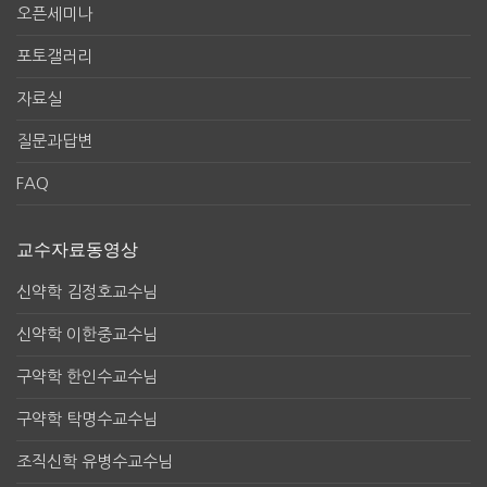
오픈세미나
포토갤러리
자료실
질문과답변
FAQ
교수자료동영상
신약학 김정호교수님
신약학 이한중교수님
구약학 한인수교수님
구약학 탁명수교수님
조직신학 유병수교수님