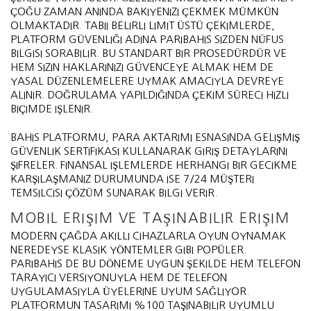
ÇOĞU ZAMAN ANINDA BAKIYENIZI ÇEKMEK MÜMKÜN
OLMAKTADIR. TABII BELIRLI LIMIT ÜSTÜ ÇEKIMLERDE,
PLATFORM GÜVENLIĞI ADINA PARIBAHIS SIZDEN NÜFUS
BILGISI SORABILIR. BU STANDART BIR PROSEDÜRDÜR VE
HEM SIZIN HAKLARINIZI GÜVENCEYE ALMAK HEM DE
YASAL DÜZENLEMELERE UYMAK AMACIYLA DEVREYE
ALINIR. DOĞRULAMA YAPILDIĞINDA ÇEKIM SÜRECI HIZLI
BIÇIMDE IŞLENIR.
BAHIS PLATFORMU, PARA AKTARIMI ESNASINDA GELIŞMIŞ
GÜVENLIK SERTIFIKASI KULLANARAK GIRIŞ DETAYLARINI
ŞIFRELER. FINANSAL IŞLEMLERDE HERHANGI BIR GECIKME
KARŞILAŞMANIZ DURUMUNDA ISE 7/24 MÜŞTERI
TEMSILCISI ÇÖZÜM SUNARAK BILGI VERIR.
MOBIL ERIŞIM VE TAŞINABILIR ERIŞIM
MODERN ÇAĞDA AKILLI CIHAZLARLA OYUN OYNAMAK
NEREDEYSE KLASIK YÖNTEMLER GIBI POPÜLER.
PARIBAHIS DE BU DÖNEME UYGUN ŞEKILDE HEM TELEFON
TARAYICI VERSIYONUYLA HEM DE TELEFON
UYGULAMASIYLA ÜYELERINE UYUM SAĞLIYOR.
PLATFORMUN TASARIMI %100 TAŞINABILIR UYUMLU