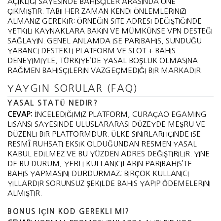
AÇIKLIĞI SAYESINDE BAHISÇILER ARASINDA ÖNE
ÇIKMIŞTIR. TABII HER ZAMAN KENDI ÖNLEMLERINIZI
ALMANIZ GEREKIR: ÖRNEĞIN SITE ADRESI DEĞIŞTIĞINDE
YETKILI KAYNAKLARA BAKIN VE MÜMKÜNSE VPN DESTEĞI
SAĞLAYIN. GENEL ANLAMDA ISE PARIBAHIS, SUNDUĞU
YABANCI DESTEKLI PLATFORM VE SLOT + BAHIS
DENEYIMIYLE, TÜRKIYE’DE YASAL BOŞLUK OLMASINA
RAĞMEN BAHISÇILERIN VAZGEÇMEDIĞI BIR MARKADIR.
YAYGIN SORULAR (FAQ)
YASAL STATÜ NEDIR?
CEVAP:
İNCELEDIĞIMIZ PLATFORM, CURAÇAO EGAMING
LISANSI SAYESINDE ULUSLARARASI DÜZEYDE MEŞRU VE
DÜZENLI BIR PLATFORMDUR. ÜLKE SINIRLARI IÇINDE ISE
RESMÎ RUHSATI EKSIK OLDUĞUNDAN RESMEN YASAL
KABUL EDILMEZ VE BU YÜZDEN ADRES DEĞIŞTIRILIR. YINE
DE BU DURUM, YERLI KULLANICILARIN PARIBAHIS’TE
BAHIS YAPMASINI DURDURMAZ; BIRÇOK KULLANICI
YILLARDIR SORUNSUZ ŞEKILDE BAHIS YAPIP ÖDEMELERINI
ALMIŞTIR.
BONUS IÇIN KOD GEREKLI MI?