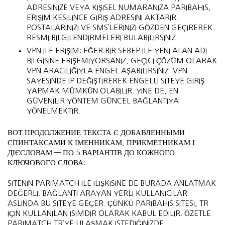
ADRESINIZE VEYA KIŞISEL NUMARANIZA PARIBAHIS,
ERIŞIM KESILINCE GIRIŞ ADRESINI AKTARIR.
POSTALARINIZI VE SMS’LERINIZI GÖZDEN GEÇIREREK
RESMI BILGILENDIRMELERI BULABILIRSINIZ.
VPN ILE ERIŞIM: EĞER BIR SEBEP ILE YENI ALAN ADI
BILGISINE ERIŞEMIYORSANIZ, GEÇICI ÇÖZÜM OLARAK
VPN ARACILIĞIYLA ENGEL AŞABILIRSINIZ. VPN
SAYESINDE IP DEĞIŞTIREREK ENGELLI SITEYE GIRIŞ
YAPMAK MÜMKÜN OLABILIR. YINE DE, EN
GÜVENILIR YÖNTEM GÜNCEL BAĞLANTIYA
YÖNELMEKTIR.
ВОТ ПРОДОЛЖЕНИЕ ТЕКСТА С ДОБАВЛЕННЫМИ
СПИНТАКСАМИ К ІМЕННИКАМ, ПРИКМЕТНИКАМ І
ДІЄСЛОВАМ — ПО 5 ВАРІАНТІВ ДО КОЖНОГО
КЛЮЧОВОГО СЛОВА:
SITENIN PARIMATCH ILE ILIŞKISINE DE BURADA ANLATMAK
DEĞERLI. BAĞLANTI ARAYAN YERLI KULLANICILAR
ASLINDA BU SITEYE GEÇER. ÇÜNKÜ PARIBAHIS SITESI, TR
IÇIN KULLANILAN ISIMDIR OLARAK KABUL EDILIR. ÖZETLE
PARIMATCH TR’YE ULAŞMAK ISTEDIĞINIZDE