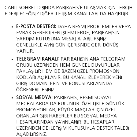
CANLI SOHBET DIŞINDA PARIBAHIS’E ULAŞMAK IÇIN TERCIH
EDEBILECEĞINIZ DIĞER ILETIŞIM KANALLARI DA HAZIRDIR:
E-POSTA DESTEĞI:
DAHA RESMI PROBLEMLER VEYA
EVRAK GEREKTIREN IŞLEMLERDE, PARIBAHIS’IN
YARDIM KUTUSUNA MESAJ ATABILIRSINIZ.
GENELLIKLE AYNI GÜN IÇERISINDE GERI DÖNÜŞ
YAPILIR.
TELEGRAM KANALI:
PARIBAHIS’IN ANA TELEGRAM
GRUBU ÜZERINDEN HEM GÜNCEL DUYURULAR
PAYLAŞILIR HEM DE BAZEN ÖZEL PROMOSYON
KODLARI AÇIKLANIR. BU KANALI IZLEYEREK YENI
GIRIŞ DOMAINLERINI VE BONUSLARI ANINDA
ÖĞRENEBILIRSINIZ.
SOSYAL MEDYA:
PARIBAHIS, RESMI SOSYAL
MECRALARDA DA BULUNUR. ÖZELLIKLE GÜNLÜK
PROMOSYONLAR, BÜYÜK MAÇLAR IÇIN ÖZEL
ORANLAR GIBI HABERLER BU SOSYAL MEDYA
HESAPLARINDAN YAYINLANIR. BU HESAPLAR
ÜZERINDEN DE ILETIŞIM KUTUSUYLA DESTEK TALEBI
AÇABILIRSINIZ.