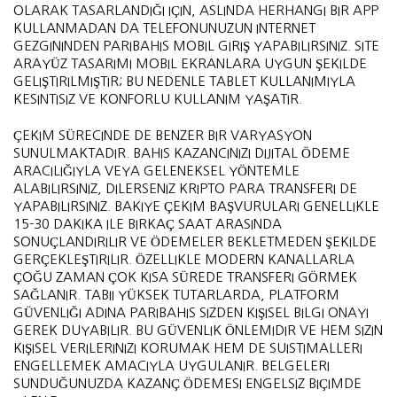
OLARAK TASARLANDIĞI IÇIN, ASLINDA HERHANGI BIR APP
KULLANMADAN DA TELEFONUNUZUN INTERNET
GEZGININDEN PARIBAHIS MOBIL GIRIŞ YAPABILIRSINIZ. SITE
ARAYÜZ TASARIMI MOBIL EKRANLARA UYGUN ŞEKILDE
GELIŞTIRILMIŞTIR; BU NEDENLE TABLET KULLANIMIYLA
KESINTISIZ VE KONFORLU KULLANIM YAŞATIR.
ÇEKIM SÜRECINDE DE BENZER BIR VARYASYON
SUNULMAKTADIR. BAHIS KAZANCINIZI DIJITAL ÖDEME
ARACILIĞIYLA VEYA GELENEKSEL YÖNTEMLE
ALABILIRSINIZ, DILERSENIZ KRIPTO PARA TRANSFERI DE
YAPABILIRSINIZ. BAKIYE ÇEKIM BAŞVURULARI GENELLIKLE
15-30 DAKIKA ILE BIRKAÇ SAAT ARASINDA
SONUÇLANDIRILIR VE ÖDEMELER BEKLETMEDEN ŞEKILDE
GERÇEKLEŞTIRILIR. ÖZELLIKLE MODERN KANALLARLA
ÇOĞU ZAMAN ÇOK KISA SÜREDE TRANSFERI GÖRMEK
SAĞLANIR. TABII YÜKSEK TUTARLARDA, PLATFORM
GÜVENLIĞI ADINA PARIBAHIS SIZDEN KIŞISEL BILGI ONAYI
GEREK DUYABILIR. BU GÜVENLIK ÖNLEMIDIR VE HEM SIZIN
KIŞISEL VERILERINIZI KORUMAK HEM DE SUISTIMALLERI
ENGELLEMEK AMACIYLA UYGULANIR. BELGELERI
SUNDUĞUNUZDA KAZANÇ ÖDEMESI ENGELSIZ BIÇIMDE