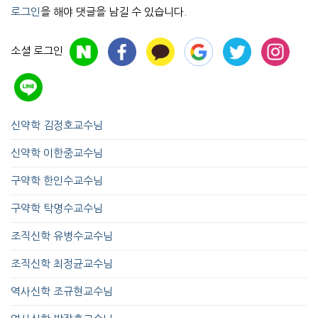
로그인
을 해야 댓글을 남길 수 있습니다.
소셜 로그인
신약학 김정호교수님
신약학 이한중교수님
구약학 한인수교수님
구약학 탁명수교수님
조직신학 유병수교수님
조직신학 최정균교수님
역사신학 조규현교수님