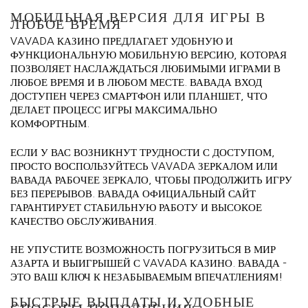
МОБИЛЬНАЯ ВЕРСИЯ ДЛЯ ИГРЫ В
ЛЮБОЕ ВРЕМЯ
VAVADA КАЗИНО ПРЕДЛАГАЕТ УДОБНУЮ И
ФУНКЦИОНАЛЬНУЮ МОБИЛЬНУЮ ВЕРСИЮ, КОТОРАЯ
ПОЗВОЛЯЕТ НАСЛАЖДАТЬСЯ ЛЮБИМЫМИ ИГРАМИ В
ЛЮБОЕ ВРЕМЯ И В ЛЮБОМ МЕСТЕ. ВАВАДА ВХОД
ДОСТУПЕН ЧЕРЕЗ СМАРТФОН ИЛИ ПЛАНШЕТ, ЧТО
ДЕЛАЕТ ПРОЦЕСС ИГРЫ МАКСИМАЛЬНО
КОМФОРТНЫМ.
ЕСЛИ У ВАС ВОЗНИКНУТ ТРУДНОСТИ С ДОСТУПОМ,
ПРОСТО ВОСПОЛЬЗУЙТЕСЬ VAVADA ЗЕРКАЛОМ ИЛИ
ВАВАДА РАБОЧЕЕ ЗЕРКАЛО, ЧТОБЫ ПРОДОЛЖИТЬ ИГРУ
БЕЗ ПЕРЕРЫВОВ. ВАВАДА ОФИЦИАЛЬНЫЙ САЙТ
ГАРАНТИРУЕТ СТАБИЛЬНУЮ РАБОТУ И ВЫСОКОЕ
КАЧЕСТВО ОБСЛУЖИВАНИЯ.
НЕ УПУСТИТЕ ВОЗМОЖНОСТЬ ПОГРУЗИТЬСЯ В МИР
АЗАРТА И ВЫИГРЫШЕЙ С VAVADA КАЗИНО. ВАВАДА –
ЭТО ВАШ КЛЮЧ К НЕЗАБЫВАЕМЫМ ВПЕЧАТЛЕНИЯМ!
БЫСТРЫЕ ВЫПЛАТЫ И УДОБНЫЕ