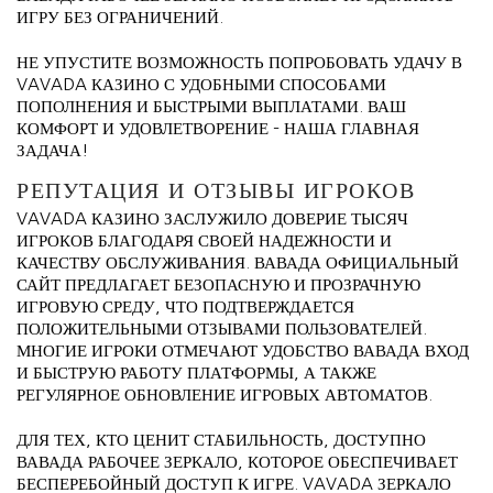
ИГРУ БЕЗ ОГРАНИЧЕНИЙ.
НЕ УПУСТИТЕ ВОЗМОЖНОСТЬ ПОПРОБОВАТЬ УДАЧУ В
VAVADA КАЗИНО С УДОБНЫМИ СПОСОБАМИ
ПОПОЛНЕНИЯ И БЫСТРЫМИ ВЫПЛАТАМИ. ВАШ
КОМФОРТ И УДОВЛЕТВОРЕНИЕ – НАША ГЛАВНАЯ
ЗАДАЧА!
РЕПУТАЦИЯ И ОТЗЫВЫ ИГРОКОВ
VAVADA КАЗИНО ЗАСЛУЖИЛО ДОВЕРИЕ ТЫСЯЧ
ИГРОКОВ БЛАГОДАРЯ СВОЕЙ НАДЕЖНОСТИ И
КАЧЕСТВУ ОБСЛУЖИВАНИЯ. ВАВАДА ОФИЦИАЛЬНЫЙ
САЙТ ПРЕДЛАГАЕТ БЕЗОПАСНУЮ И ПРОЗРАЧНУЮ
ИГРОВУЮ СРЕДУ, ЧТО ПОДТВЕРЖДАЕТСЯ
ПОЛОЖИТЕЛЬНЫМИ ОТЗЫВАМИ ПОЛЬЗОВАТЕЛЕЙ.
МНОГИЕ ИГРОКИ ОТМЕЧАЮТ УДОБСТВО ВАВАДА ВХОД
И БЫСТРУЮ РАБОТУ ПЛАТФОРМЫ, А ТАКЖЕ
РЕГУЛЯРНОЕ ОБНОВЛЕНИЕ ИГРОВЫХ АВТОМАТОВ.
ДЛЯ ТЕХ, КТО ЦЕНИТ СТАБИЛЬНОСТЬ, ДОСТУПНО
ВАВАДА РАБОЧЕЕ ЗЕРКАЛО, КОТОРОЕ ОБЕСПЕЧИВАЕТ
БЕСПЕРЕБОЙНЫЙ ДОСТУП К ИГРЕ. VAVADA ЗЕРКАЛО