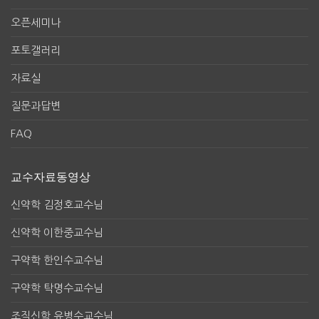
오픈세미나
포토갤러리
자료실
질문과답변
FAQ
교수자료동영상
신약학 김정호교수님
신약학 이한중교수님
구약학 한인수교수님
구약학 탁명수교수님
조직신학 유병수교수님