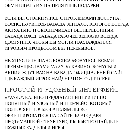
ОБМЕНИВАТЬ ИХ НА ПРИЯТНЫЕ ПОДАРКИ.
ЕСЛИ ВЫ СТОЛКНУЛИСЬ С ПРОБЛЕМАМИ ДОСТУПА,
ВОСПОЛЬЗУЙТЕСЬ ВАВАДА ЗЕРКАЛО, КОТОРОЕ ВСЕГДА
АКТУАЛЬНО И ОБЕСПЕЧИВАЕТ БЕСПЕРЕБОЙНЫЙ
ВАВАДА ВХОД. ВАВАДА РАБОЧЕЕ ЗЕРКАЛО ВСЕГДА
ДОСТУПНО, ЧТОБЫ ВЫ МОГЛИ НАСЛАЖДАТЬСЯ
ИГРОВЫМ ПРОЦЕССОМ БЕЗ ПЕРЕРЫВОВ.
НЕ УПУСТИТЕ ШАНС ВОСПОЛЬЗОВАТЬСЯ ВСЕМИ
ПРЕИМУЩЕСТВАМИ VAVADA КАЗИНО. БОНУСЫ И
АКЦИИ ЖДУТ ВАС НА ВАВАДА ОФИЦИАЛЬНЫЙ САЙТ,
ГДЕ КАЖДЫЙ ИГРОК НАЙДЕТ ЧТО-ТО ДЛЯ СЕБЯ.
ПРОСТОЙ И УДОБНЫЙ ИНТЕРФЕЙС
VAVADA КАЗИНО ПРЕДЛАГАЕТ ИНТУИТИВНО
ПОНЯТНЫЙ И УДОБНЫЙ ИНТЕРФЕЙС, КОТОРЫЙ
ПОЗВОЛЯЕТ ПОЛЬЗОВАТЕЛЯМ ЛЕГКО
ОРИЕНТИРОВАТЬСЯ НА САЙТЕ. БЛАГОДАРЯ
ПРОДУМАННОЙ СТРУКТУРЕ, ВЫ БЫСТРО НАЙДЕТЕ
НУЖНЫЕ РАЗДЕЛЫ И ИГРЫ.