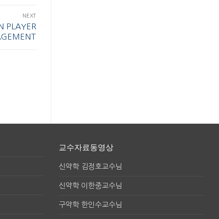
NEXT
N PLAYER
AGEMENT
교수자료동영상
신약학 김정호교수님
신약학 이한중교수님
구약학 한인수교수님