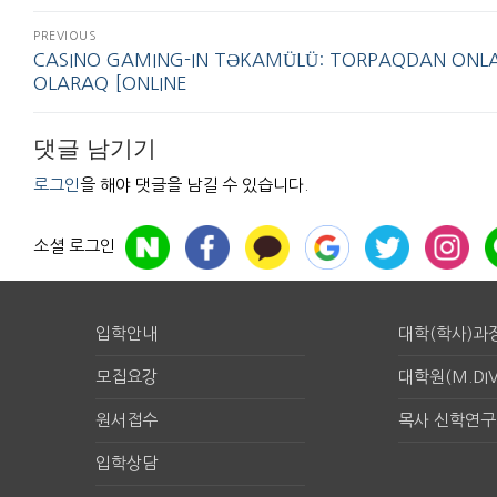
PREVIOUS
CASINO GAMING-IN TƏKAMÜLÜ: TORPAQDAN ONL
OLARAQ [ONLINE
댓글 남기기
로그인
을 해야 댓글을 남길 수 있습니다.
소셜 로그인
입학안내
대학(학사)과
모집요강
대학원(M.DIV
원서접수
목사 신학연
입학상담