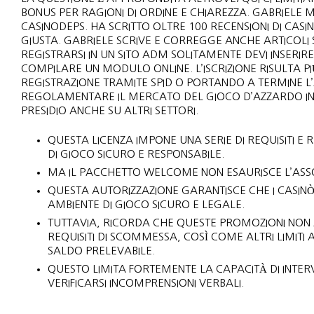
BONUS PER RAGIONI DI ORDINE E CHIAREZZA. GABRIELE M
CASINODEPS. HA SCRITTO OLTRE 100 RECENSIONI DI CASIN
GIUSTA. GABRIELE SCRIVE E CORREGGE ANCHE ARTICOLI S
REGISTRARSI IN UN SITO ADM SOLITAMENTE DEVI INSERIRE
COMPILARE UN MODULO ONLINE. L’ISCRIZIONE RISULTA 
REGISTRAZIONE TRAMITE SPID O PORTANDO A TERMINE L’A
REGOLAMENTARE IL MERCATO DEL GIOCO D’AZZARDO IN I
PRESIDIO ANCHE SU ALTRI SETTORI.
QUESTA LICENZA IMPONE UNA SERIE DI REQUISITI E
DI GIOCO SICURO E RESPONSABILE.
MA IL PACCHETTO WELCOME NON ESAURISCE L’ASS
QUESTA AUTORIZZAZIONE GARANTISCE CHE I CASINÒ
AMBIENTE DI GIOCO SICURO E LEGALE.
TUTTAVIA, RICORDA CHE QUESTE PROMOZIONI NON
REQUISITI DI SCOMMESSA, COSÌ COME ALTRI LIMITI 
SALDO PRELEVABILE.
QUESTO LIMITA FORTEMENTE LA CAPACITÀ DI INTER
VERIFICARSI INCOMPRENSIONI VERBALI.