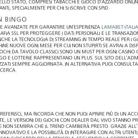
LLO STATO, COMPRESI TABACCHI E GIOCO D’AZZARDO ONLINE
NTI, SPECIALMENTE PER CHI SI ISCRIVE CON SPID.
ON BINGO
GIE AVANZATE PER GARANTIRE UN’ESPERIENZA
LAMABET-ITALI
AFIA SSL PER PROTEGGERE I DATI PERSONALI E LE TRANSAZION
CHE LA TECNOLOGIA DI STREAMING IN TEMPO REALE PER I G
HINE NUOVE OGNI MESE PER CUI NON STUPIRTI SE AVRAI A DIS
GIOCHI DA TAVOLO CLASSICI SONO UN MUST PER OGNI CASINO C
NGO E LOTTERIE RAPPRESENTANO UN PLUS. SUL SITO DELL’ADM
ORIZZATI SEMPRE AGGIORNATA. IN ALTERNATIVA PUOI CONSULT
ICERCA.
 PREFERISCI, MA RICORDA CHE NON PUOI APRIRE PIÙ DI UN AC
E, LE VERSIONI DEI GIOCHI CON DEALER DAL VIVO STANNO 
E NON SEMBRA CHE IL TREND CAMBIERÀ PRESTO. GRAZIE ALL
OVATIVO E LA POSSIBILITÀ DI INTERAGIRE CON ALTRI UTENTI,