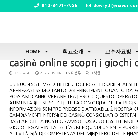
" />
010-3491-7935
dowrydl@naver.co
HOME
학교소개
교수자료방
casinò online scopri i giochi
OSK1450
2025-09-04
미분류
0 댓글
UN BUON SISTEMA DI FILTRI DI RICERCA PER ORIENTARSI
APPREZZATISSIMO TANTO DAI PRINCIPIANTI QUANTO DAI 
POSSIAMO ANNOVERARE TRA I PRO DI QUESTO OPERAT
AUMENTABILE SE SCEGLIETE LA COMODITÀ DELLA REGIST
INFORMAZIONI SEMPRE PRECISE E AFFIDABILI. È NOSTRA 
CAMBIAMENTI INTERNI DEI CASINÒ CONSIGLIATI O ESTER
BASILARI CHE A NOSTRO AVVISO POSSONO ESSERTI MOLTO
GIOCO LEGALE IN ITALIA. L’ADM È QUINDI UN ENTE PUBBL
ATTIVITÀ GIÀ DI COMPETENZA DEL MINISTERO DELLE FINA