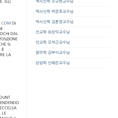
역사신학 조규현교수님
. GLI
역사신학 박장호교수님
역사신학 김훈경교수님
A.COM
DI
I .
선교학 최상익교수님
IOCHI DAL
POSIZIONE
선교학 오석근교수님
HE SI
 È
음악학 김부식교수님
ARE LA
상담학 신예은교수님
COUNT
PRENDENDO
’ECCELSA
 LE