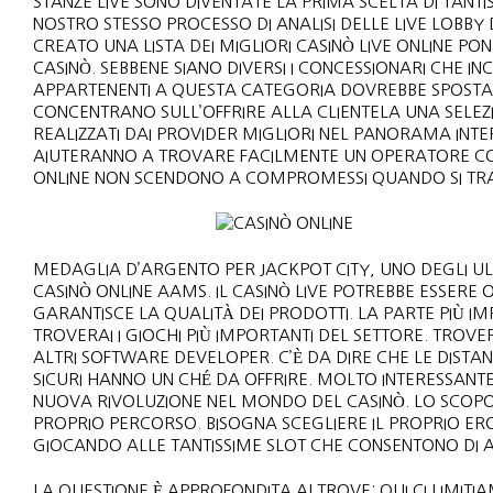
STANZE LIVE SONO DIVENTATE LA PRIMA SCELTA DI TANT
NOSTRO STESSO PROCESSO DI ANALISI DELLE LIVE LOBB
CREATO UNA LISTA DEI MIGLIORI CASINÒ LIVE ONLINE P
CASINÒ. SEBBENE SIANO DIVERSI I CONCESSIONARI CHE IN
APPARTENENTI A QUESTA CATEGORIA DOVREBBE SPOSTARE L
CONCENTRANO SULL’OFFRIRE ALLA CLIENTELA UNA SELEZ
REALIZZATI DAI PROVIDER MIGLIORI NEL PANORAMA INTERNA
AIUTERANNO A TROVARE FACILMENTE UN OPERATORE CON LE
ONLINE NON SCENDONO A COMPROMESSI QUANDO SI TRAT
MEDAGLIA D’ARGENTO PER JACKPOT CITY, UNO DEGLI UL
CASINÒ ONLINE AAMS. IL CASINÒ LIVE POTREBBE ESSERE 
GARANTISCE LA QUALITÀ DEI PRODOTTI. LA PARTE PIÙ IM
TROVERAI I GIOCHI PIÙ IMPORTANTI DEL SETTORE. TROVER
ALTRI SOFTWARE DEVELOPER. C’È DA DIRE CHE LE DISTANZE
SICURI HANNO UN CHÉ DA OFFRIRE. MOLTO INTERESSAN
NUOVA RIVOLUZIONE NEL MONDO DEL CASINÒ. LO SCOPO
PROPRIO PERCORSO. BISOGNA SCEGLIERE IL PROPRIO EROE
GIOCANDO ALLE TANTISSIME SLOT CHE CONSENTONO DI AR
LA QUESTIONE È APPROFONDITA ALTROVE; QUI CI LIMITIAM