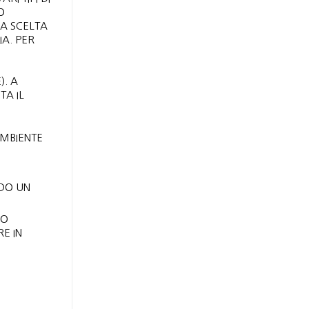
O
LA SCELTA
IA. PER
). A
TA IL
AMBIENTE
NDO UN
NO
E IN