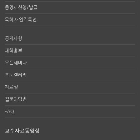
증명서신청/발급
목회자 임직특전
공지사항
대학홍보
오픈세미나
포토갤러리
자료실
질문과답변
FAQ
교수자료동영상