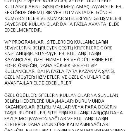
ÖZELLIKLE VIP PROGRAMLARI VE ÖZEL ÖDÜLLERLE
KULLANICILARIN ILGISINI ÇEKMEYI AMAÇLAYAN SITELER,
SEKTÖRDE ÖNEMLI BIR YER TUTMAKTADIR. GÜNCEL
KUMAR SITELERI VE KUMAR SITELERI YENI GELIŞMELERI
SAYESINDE KULLANICILAR DAHA FAZLA AVANTAJ ELDE
EDEBILMEKTEDIR.
VIP PROGRAMLARI, SITELERDEKI KULLANICILARIN
SEVIYELERINI BELIRLEYEN ÇEŞITLI KRITERLERE GÖRE
SINIFLANDIRIR. BU SEVIYELER, KULLANICILARIN
KAZANÇLARI, ÖZEL HIZMETLER VE ÖDÜLLERINE ETKI
EDER. ÖRNEĞIN, DAHA YÜKSEK SEVIYELI VIP
KULLANICILAR, DAHA FAZLA PARA KAZANMA ŞANSI,
ÖZEL MÜŞTERI HIZMETLERI VE ÖZEL OYUNLAR GIBI
AVANTAJLAR ELDE EDEBILIRLER.
ÖZEL ÖDÜLLER, SITELERIN KULLANICILARINA SUNULAN
BELIRLI HEDEFLERE ULAŞMALARI DURUMUNDA
KAZANDIKLARI BELIRLI MALLAR VEYA PARA DEĞERINI
TAŞIR. BU ÖDÜLLER, SITELERIN KULLANICILARI IÇIN DAHA
FAZLA MOTIVASYON SAĞLAR VE KULLANICILARIN
SITELERDE DAHA UZUN SÜRE KALMASINI SAĞLAR.
ÖRNEĞIN, BELIRLI BIR TUTARIN KAZANILMASINDAN SONRA