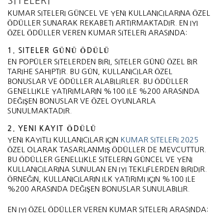
SITELERI
KUMAR SITELERI GÜNCEL VE YENI KULLANICILARINA ÖZEL
ÖDÜLLER SUNARAK REKABETI ARTIRMAKTADIR. EN IYI
ÖZEL ÖDÜLLER VEREN KUMAR SITELERI ARASINDA:
1. SITELER GÜNÜ ÖDÜLÜ
EN POPÜLER SITELERDEN BIRI, SITELER GÜNÜ ÖZEL BIR
TARIHE SAHIPTIR. BU GÜN, KULLANICILAR ÖZEL
BONUSLAR VE ÖDÜLLER ALABILIRLER. BU ÖDÜLLER
GENELLIKLE YATIRIMLARIN %100 ILE %200 ARASINDA
DEĞIŞEN BONUSLAR VE ÖZEL OYUNLARLA
SUNULMAKTADIR.
2. YENI KAYIT ÖDÜLÜ
YENI KAYITLI KULLANICILAR IÇIN
KUMAR SITELERI 2025
ÖZEL OLARAK TASARLANMIŞ ÖDÜLLER DE MEVCUTTUR.
BU ÖDÜLLER GENELLIKLE SITELERIN GÜNCEL VE YENI
KULLANICILARINA SUNULAN EN IYI TEKLIFLERDEN BIRIDIR.
ÖRNEĞIN, KULLANICILARIN ILK YATIRIMI IÇIN %100 ILE
%200 ARASINDA DEĞIŞEN BONUSLAR SUNULABILIR.
EN IYI ÖZEL ÖDÜLLER VEREN KUMAR SITELERI ARASINDA: