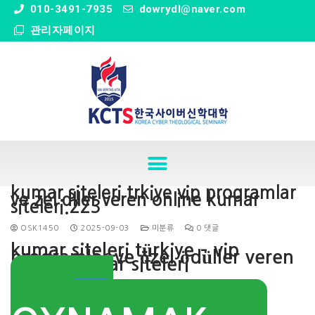
" />
010-3491-7935
dowrydl@naver.com
관리자페이지
kumar siteleri trkiye vip programlar
ve zel dller veren online kumar
siteleri.223
OSK1450
2025-09-03
미분류
0 댓글
kumar siteleri türkiye – vip
programlar ve özel ödüller veren
online kumar siteleri