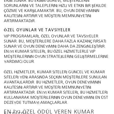
EKIBI SUNAR. BU EKIBIN GÖREVI, MÜŞTERILERIN
SORUNLARINI VE TALEPLERINI HIZLI VE ETKIN BIR ŞEKILDE
ÇÖZME VE KARŞILAMAKTIR. BU, OYUN DENEYIMININ
KALITESINI ARTIRIR VE MÜŞTERI MEMNUNIYETINI
ARTIRMAKTADIR.
ÖZEL OYUNLAR VE TAVSIYELER
VIP PROGRAMLARI, ÖZEL OYUNLAR VE TAVSIYELER
SUNAR. BU, MÜŞTERILERE DAHA FAZLA KAZANÇ FIRSATI
SUNAR VE OYUN DENEYIMINI DAHA DA ZENGINLEŞTIRIR.
EN IYI KUMAR SITELERI, BU ÖZEL HIZMETLERLE VIP
MÜŞTERILERININ OYUN STRATEJILERINI GELIŞTIRMELERINE
YARDIMCI OLUR.
ÖZEL HIZMETLER, KUMAR SITELERI GUNCEL VE KUMAR
SITELERI YENI ARASINDA SEÇKIN MÜŞTERILERE SUNULAN
AVANTAJLARDIR. BU HIZMETLER, OYUN DENEYIMININ
KALITESINI ARTIRIR VE MÜŞTERI MEMNUNIYETINI
ARTIRMAKTADIR. EN IYI KUMAR SITELERI, BU HIZMETLERI
KULLANARAK MÜŞTERILERININ OYUN DENEYIMINI EN ÜST
DÜZEYDE TUTMAYI AMAÇLARLAR.
EN İYI ÖZEL ÖDÜL VEREN KUMAR