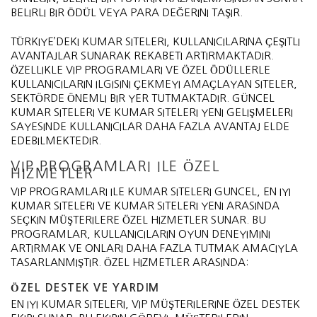
BELIRLI BIR ÖDÜL VEYA PARA DEĞERINI TAŞIR.
TÜRKIYE’DEKI KUMAR SITELERI, KULLANICILARINA ÇEŞITLI
AVANTAJLAR SUNARAK REKABETI ARTIRMAKTADIR.
ÖZELLIKLE VIP PROGRAMLARI VE ÖZEL ÖDÜLLERLE
KULLANICILARIN ILGISINI ÇEKMEYI AMAÇLAYAN SITELER,
SEKTÖRDE ÖNEMLI BIR YER TUTMAKTADIR. GÜNCEL
KUMAR SITELERI VE KUMAR SITELERI YENI GELIŞMELERI
SAYESINDE KULLANICILAR DAHA FAZLA AVANTAJ ELDE
EDEBILMEKTEDIR.
VIP PROGRAMLARI ILE ÖZEL
HIZMETLER
VIP PROGRAMLARI ILE KUMAR SITELERI GUNCEL, EN IYI
KUMAR SITELERI VE KUMAR SITELERI YENI ARASINDA
SEÇKIN MÜŞTERILERE ÖZEL HIZMETLER SUNAR. BU
PROGRAMLAR, KULLANICILARIN OYUN DENEYIMINI
ARTIRMAK VE ONLARI DAHA FAZLA TUTMAK AMACIYLA
TASARLANMIŞTIR. ÖZEL HIZMETLER ARASINDA:
ÖZEL DESTEK VE YARDIM
EN IYI KUMAR SITELERI, VIP MÜŞTERILERINE ÖZEL DESTEK