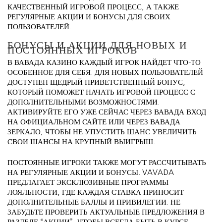
КАЧЕСТВЕННЫЙ ИГРОВОЙ ПРОЦЕСС, А ТАКЖЕ
РЕГУЛЯРНЫЕ АКЦИИ И БОНУСЫ ДЛЯ СВОИХ
ПОЛЬЗОВАТЕЛЕЙ.
БОНУСЫ И АКЦИИ ДЛЯ НОВЫХ И
ПОСТОЯННЫХ ИГРОКОВ
В ВАВАДА КАЗИНО КАЖДЫЙ ИГРОК НАЙДЕТ ЧТО-ТО
ОСОБЕННОЕ ДЛЯ СЕБЯ. ДЛЯ НОВЫХ ПОЛЬЗОВАТЕЛЕЙ
ДОСТУПЕН ЩЕДРЫЙ ПРИВЕТСТВЕННЫЙ БОНУС,
КОТОРЫЙ ПОМОЖЕТ НАЧАТЬ ИГРОВОЙ ПРОЦЕСС С
ДОПОЛНИТЕЛЬНЫМИ ВОЗМОЖНОСТЯМИ.
АКТИВИРУЙТЕ ЕГО УЖЕ СЕЙЧАС ЧЕРЕЗ ВАВАДА ВХОД
НА ОФИЦИАЛЬНОМ САЙТЕ ИЛИ ЧЕРЕЗ ВАВАДА
ЗЕРКАЛО, ЧТОБЫ НЕ УПУСТИТЬ ШАНС УВЕЛИЧИТЬ
СВОИ ШАНСЫ НА КРУПНЫЙ ВЫИГРЫШ.
ПОСТОЯННЫЕ ИГРОКИ ТАКЖЕ МОГУТ РАССЧИТЫВАТЬ
НА РЕГУЛЯРНЫЕ АКЦИИ И БОНУСЫ. VAVADA
ПРЕДЛАГАЕТ ЭКСКЛЮЗИВНЫЕ ПРОГРАММЫ
ЛОЯЛЬНОСТИ, ГДЕ КАЖДАЯ СТАВКА ПРИНОСИТ
ДОПОЛНИТЕЛЬНЫЕ БАЛЛЫ И ПРИВИЛЕГИИ. НЕ
ЗАБУДЬТЕ ПРОВЕРИТЬ АКТУАЛЬНЫЕ ПРЕДЛОЖЕНИЯ В
РАЗДЕЛЕ “АКЦИИ”, ЧТОБЫ ВСЕГДА БЫТЬ В КУРСЕ