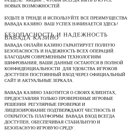
НОВЫХ ВОЗМОЖНОСТЕЙ.
БУДЬТЕ В ТРЕНДЕ И ИСПОЛЬЗУЙТЕ ВСЕ ПРЕИМУЩЕСТВА
ВАВАДА КАЗИНО. ВАШ УСПЕХ НАЧИНАЕТСЯ ЗДЕСЬ!
БЕЗОПАСНОСТЬ И НАДЕЖНОСТЬ
ВАВАДА КАЗИНО
ВАВАДА ОНЛАЙН КАЗИНО ГАРАНТИРУЕТ ПОЛНУЮ
БЕЗОПАСНОСТЬ И НАДЕЖНОСТЬ ВСЕХ ОПЕРАЦИЙ.
БЛАГОДАРЯ СОВРЕМЕННЫМ ТЕХНОЛОГИЯМ
ШИФРОВАНИЯ, ВАШИ ДАННЫЕ ОСТАЮТСЯ В ПОЛНОЙ
КОНФИДЕНЦИАЛЬНОСТИ. ДЛЯ УДОБСТВА ИГРОКОВ
ДОСТУПЕН ПОСТОЯННЫЙ ВХОД ЧЕРЕЗ ОФИЦИАЛЬНЫЙ
САЙТ И АКТУАЛЬНЫЕ ЗЕРКАЛА.
ВАВАДА КАЗИНО ЗАБОТИТСЯ О СВОИХ КЛИЕНТАХ,
ПРЕДОСТАВЛЯЯ ТОЛЬКО ПРОВЕРЕННЫЕ ИГРОВЫЕ
РЕШЕНИЯ. РЕГУЛЯРНЫЕ ПРОВЕРКИ И
ЛИЦЕНЗИРОВАНИЕ ПОДТВЕРЖДАЮТ ЧЕСТНОСТЬ И
ОТКРЫТОСТЬ ПЛАТФОРМЫ. ВАВАДА ВХОД ВСЕГДА
ДОСТУПЕН, ОБЕСПЕЧИВАЯ СТАБИЛЬНУЮ И
БЕЗОПАСНУЮ ИГРОВУЮ СРЕДУ.