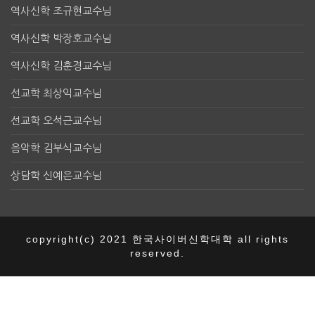
역사신학 조규현교수님
역사신학 박장호교수님
역사신학 김훈경교수님
선교학 최상익교수님
선교학 오석근교수님
음악학 김부식교수님
상담학 신예은교수님
copyright(c) 2021 한국사이버신학대학 all rights
reserved.