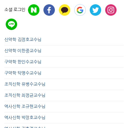
소셜 로그인
신약학 김정호교수님
신약학 이한중교수님
구약학 한인수교수님
구약학 탁명수교수님
조직신학 유병수교수님
조직신학 최정균교수님
역사신학 조규현교수님
역사신학 박장호교수님