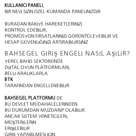
KULLANICI PANELI
,
BIR NEVI SIZIN ÖZEL KUMANDA PANELINIZDIR.
BURADAN BAKIYE HAREKETLERINIZI
KONTROL EDEBILIR,
PROMOSYON FIRSATLARINIZI GÖRÜNTÜLEYEBILIR VE
HESAP GÜVENLIĞINIZI ARTIRABILIRSINIZ.
BAHSEGEL GIRIŞ ENGELI NASIL AŞILIR?
YEREL BAHIS SEKTÖRÜNDE
DIJITAL OYUN PLATFORMLARI,
BELLI ARALIKLARLA
BTK
TARAFINDAN ENGELLENEBILIR.
BAHSEGEL PLATFORMU
DE
BU DEVLET MÜDAHALELERINDEN
BU DURUMDAN MUZDARIP OLABILIR.
ANCAK SISTEM YÖNETICILERI,
MÜŞTERILERIN
ERIŞILEBILIR
GIRIŞ YAPABILMESI IÇIN