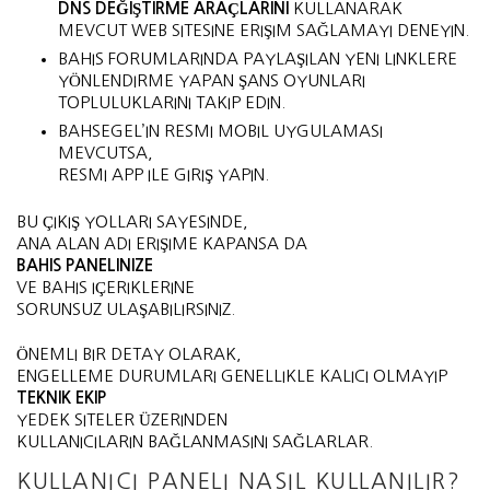
DNS DEĞIŞTIRME ARAÇLARINI
KULLANARAK
MEVCUT WEB SITESINE ERIŞIM SAĞLAMAYI DENEYIN.
BAHIS FORUMLARINDA PAYLAŞILAN YENI LINKLERE
YÖNLENDIRME YAPAN ŞANS OYUNLARI
TOPLULUKLARINI TAKIP EDIN.
BAHSEGEL’IN RESMI MOBIL UYGULAMASI
MEVCUTSA,
RESMI APP ILE GIRIŞ YAPIN.
BU ÇIKIŞ YOLLARI SAYESINDE,
ANA ALAN ADI ERIŞIME KAPANSA DA
BAHIS PANELINIZE
VE BAHIS IÇERIKLERINE
SORUNSUZ ULAŞABILIRSINIZ.
ÖNEMLI BIR DETAY OLARAK,
ENGELLEME DURUMLARI GENELLIKLE KALICI OLMAYIP
TEKNIK EKIP
YEDEK SITELER ÜZERINDEN
KULLANICILARIN BAĞLANMASINI SAĞLARLAR.
KULLANICI PANELI NASIL KULLANILIR?