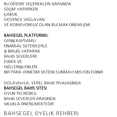
BU ÖDEME SEÇENEKLERI ARASINDA
SEÇIM YAPARKEN
ÇABUK,
GÜVENCE SAĞLAYAN
VE KOMISYONSUZ OLANI BULMAK ÖNEMLIDIR.
BAHSEGEL PLATFORMU
,
GENIŞ KAPSAMLI
FINANSAL SISTEMLERLE
IŞ BIRLIĞI YAPARAK
BAHIS SEVERLERE
ESNEK VE
HIZLI ERIŞILEBILEN
BIR PARA YÖNETIM SISTEMI SUNMAYI MISYON EDINIR.
DOLAYISIYLA, YEREL BAHIS PIYASASINDA
BAHSEGEL BAHIS SITESI
OYUN TECRÜBESI
BAHIS SEVERLER ARASINDA
SIKLIKLA ÖNERILMEKTEDIR.
BAHSEGEL ÜYELIK REHBERI