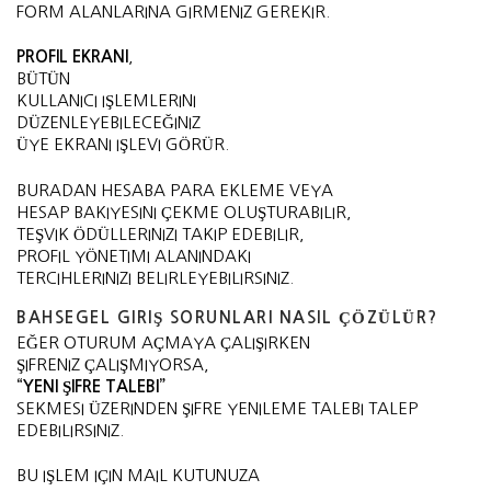
FORM ALANLARINA GIRMENIZ GEREKIR.
PROFIL EKRANI
,
BÜTÜN
KULLANICI IŞLEMLERINI
DÜZENLEYEBILECEĞINIZ
ÜYE EKRANI IŞLEVI GÖRÜR.
BURADAN HESABA PARA EKLEME VEYA
HESAP BAKIYESINI ÇEKME OLUŞTURABILIR,
TEŞVIK ÖDÜLLERINIZI TAKIP EDEBILIR,
PROFIL YÖNETIMI ALANINDAKI
TERCIHLERINIZI BELIRLEYEBILIRSINIZ.
BAHSEGEL GIRIŞ SORUNLARI NASIL ÇÖZÜLÜR?
EĞER OTURUM AÇMAYA ÇALIŞIRKEN
ŞIFRENIZ ÇALIŞMIYORSA,
“YENI ŞIFRE TALEBI”
SEKMESI ÜZERINDEN ŞIFRE YENILEME TALEBI TALEP
EDEBILIRSINIZ.
BU IŞLEM IÇIN MAIL KUTUNUZA