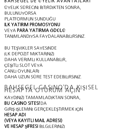
BAHSEGEL’DE ÜYELIK AVANTAJLARI
ÜYELIK SÜRECINI BITIRDIKTEN SONRA,
BULUNUYORSA
PLATFORMUN SUNDUĞU
ILK YATIRIM PROMOSYONU
VEYA
PARA YATIRMA ÖDÜLÜ
TANIMLANDIYSA FAYDALANABILIRSINIZ.
BU TEŞVIKLER SAYESINDE
ILK DEPOZIT MIKTARINIZI
DAHA VERIMLI KULLANABILIR,
ÇEŞITLI SLOT VEYA
CANLI OYUNLARI
DAHA UZUN SÜRE TEST EDEBILIRSINIZ.
BAHSEGEL CASINO’DA KIŞISEL
HESAPTA OTURUM AÇIN
KAYDINIZI TAMAMLADIKTAN SONRA,
BU CASINO SITESI
’DA
GIRIŞ IŞLEMINI GERÇEKLEŞTIRMEK IÇIN
HESAP ADI
(VEYA KAYITLI MAIL ADRESI)
VE HESAP ŞIFRESI
BILGILERINIZI