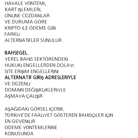
HAVALE YÖNTEMI,
KART IŞLEMLERI,
ONLINE CÜZDANLAR
VE DURUMA GÖRE
KRIPTO ILE ÖDEME GIBI
FARKLI
ALTERNATIFLER SUNULUR.
BAHSEGEL
,
YEREL BAHIS SEKTÖRÜNDEKI
HUKUKI ENGELLERDEN DOLAYI
SITE ERIŞIM ENGELLERINI
ALTERNATIF GIRIŞ ADRESLERIYLE
VE DÜZENLI
DOMAIN DEĞIŞIKLIKLERIYLE
AŞMAYA ÇALIŞIR.
AŞAĞIDAKI GÖRSEL IÇERIK,
TÜRKIYE’DE FAALIYET GÖSTEREN BAHISÇILER IÇIN
EN GÜVENILIR
ÖDEME YÖNTEMLERINE
KONUSUNDA