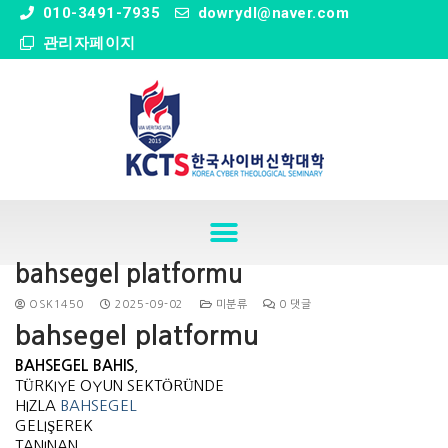
" />
010-3491-7935
dowrydl@naver.com
관리자페이지
bahsegel platformu
OSK1450
2025-09-02
미분류
0 댓글
bahsegel platformu
BAHSEGEL BAHIS
,
TÜRKIYE OYUN SEKTÖRÜNDE
HIZLA
BAHSEGEL
GELIŞEREK
TANINAN