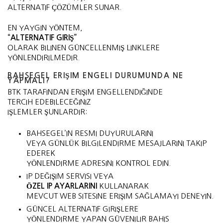
ALTERNATIF ÇÖZÜMLER SUNAR.
EN YAYGIN YÖNTEM,
“ALTERNATIF GIRIŞ”
OLARAK BILINEN GÜNCELLENMIŞ LINKLERE
YÖNLENDIRILMEDIR.
BAHSEGEL ERIŞIM ENGELI DURUMUNDA NE
YAPMALI?
BTK TARAFINDAN ERIŞIM ENGELLENDIĞINDE
TERCIH EDEBILECEĞINIZ
IŞLEMLER ŞUNLARDIR:
BAHSEGEL’IN RESMI DUYURULARINI
VEYA GÜNLÜK BILGILENDIRME MESAJLARINI TAKIP
EDEREK
YÖNLENDIRME ADRESINI KONTROL EDIN.
IP DEĞIŞIM SERVISI VEYA
ÖZEL IP AYARLARINI
KULLANARAK
MEVCUT WEB SITESINE ERIŞIM SAĞLAMAYI DENEYIN.
GÜNCEL ALTERNATIF GIRIŞLERE
YÖNLENDIRME YAPAN GÜVENILIR BAHIS