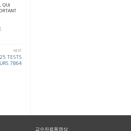
, QUI
PORTANT
.
NEXT
025 TESTS
URS.7864
교수자료동영상