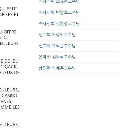
역사신학 조규현교수님
QUI PEUT
역사신학 박장호교수님
RISÉS ET
역사신학 김훈경교수님
UI OFFRE
선교학 최상익교수님
S DU
EILLEURS,
선교학 오석근교수님
음악학 김부식교수님
E DE JEU
ACKJACK,
상담학 신예은교수님
S JEUX DE
ILLEURS,
E CASINO
ERNES,
COMME LES
ILLEURS,