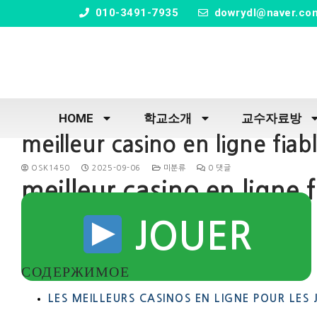
" />
010-3491-7935
dowrydl@naver.co
HOME
학교소개
교수자료방
meilleur casino en ligne fiab
OSK1450
2025-09-06
미분류
0 댓글
meilleur casino en ligne f
joueurs
JOUER
СОДЕРЖИМОЕ
LES MEILLEURS CASINOS EN LIGNE POUR LES