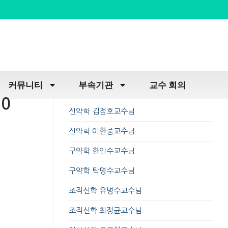
커뮤니티
부속기관
교수 회의
10
신약학 김정호교수님
신약학 이한중교수님
구약학 한인수교수님
구약학 탁명수교수님
조직신학 유병수교수님
조직신학 최정균교수님