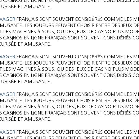
 LES CASINOS EN LIGNE FRANÇAIS SONT SOUVENT CONSIDÉRÉS 
ÉCURISÉE ET AMUSANTE.
 WAGER
FRANÇAIS SONT SOUVENT CONSIDÉRÉS COMME LES ME
AMUSANTE. LES JOUEURS PEUVENT CHOISIR ENTRE DES JEUX D
ET LES MACHINES À SOUS, OU DES JEUX DE CASINO PLUS MOD
 LES CASINOS EN LIGNE FRANÇAIS SONT SOUVENT CONSIDÉRÉS 
ÉCURISÉE ET AMUSANTE.
 WAGER
FRANÇAIS SONT SOUVENT CONSIDÉRÉS COMME LES ME
AMUSANTE. LES JOUEURS PEUVENT CHOISIR ENTRE DES JEUX D
ET LES MACHINES À SOUS, OU DES JEUX DE CASINO PLUS MOD
 LES CASINOS EN LIGNE FRANÇAIS SONT SOUVENT CONSIDÉRÉS 
ÉCURISÉE ET AMUSANTE.
 WAGER
FRANÇAIS SONT SOUVENT CONSIDÉRÉS COMME LES ME
AMUSANTE. LES JOUEURS PEUVENT CHOISIR ENTRE DES JEUX D
ET LES MACHINES À SOUS, OU DES JEUX DE CASINO PLUS MOD
 LES CASINOS EN LIGNE FRANÇAIS SONT SOUVENT CONSIDÉRÉS 
ÉCURISÉE ET AMUSANTE.
 WAGER
FRANÇAIS SONT SOUVENT CONSIDÉRÉS COMME LES ME
AMUSANTE. LES JOUEURS PEUVENT CHOISIR ENTRE DES JEUX D