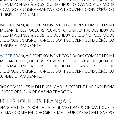
ET LES MACHINES À SOUS, OU DES JEUX DE CASINO PLUS MOD
 LES CASINOS EN LIGNE FRANÇAIS SONT SOUVENT CONSIDÉRÉS 
ÉCURISÉE ET AMUSANTE.
 WAGER
FRANÇAIS SONT SOUVENT CONSIDÉRÉS COMME LES ME
AMUSANTE. LES JOUEURS PEUVENT CHOISIR ENTRE DES JEUX D
ET LES MACHINES À SOUS, OU DES JEUX DE CASINO PLUS MOD
 LES CASINOS EN LIGNE FRANÇAIS SONT SOUVENT CONSIDÉRÉS 
ÉCURISÉE ET AMUSANTE.
 WAGER
FRANÇAIS SONT SOUVENT CONSIDÉRÉS COMME LES ME
AMUSANTE. LES JOUEURS PEUVENT CHOISIR ENTRE DES JEUX D
ET LES MACHINES À SOUS, OU DES JEUX DE CASINO PLUS MOD
 LES CASINOS EN LIGNE FRANÇAIS SONT SOUVENT CONSIDÉRÉS 
ÉCURISÉE ET AMUSANTE.
RÉS COMME LES MEILLEURS, CAR ILS OFFRENT UNE EXPÉRIENC
 ENTRE DES JEUX DE CASINO TRADITION
UR LES JOUEURS FRANÇAIS
ANCE ET DE LA ROULETTE, ET IL N’EST PAS ÉTONNANT QUE L
YS. MAIS COMMENT CHOISIR LE MEILLEUR CASINO EN LIGNE P