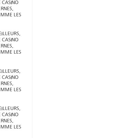
E CASINO
ERNES,
COMME LES
ILLEURS,
E CASINO
ERNES,
COMME LES
ILLEURS,
E CASINO
ERNES,
COMME LES
ILLEURS,
E CASINO
ERNES,
COMME LES