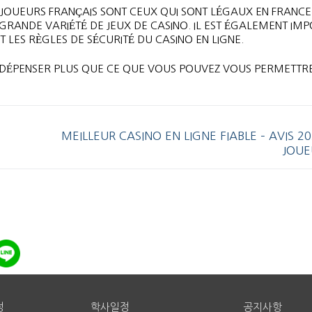
 JOUEURS FRANÇAIS SONT CEUX QUI SONT LÉGAUX EN FRANCE
 GRANDE VARIÉTÉ DE JEUX DE CASINO. IL EST ÉGALEMENT IM
ET LES RÈGLES DE SÉCURITÉ DU CASINO EN LIGNE.
S DÉPENSER PLUS QUE CE QUE VOUS POUVEZ VOUS PERMETTRE
MEILLEUR CASINO EN LIGNE FIABLE – AVIS 2
JOUE
정
학사일정
공지사항