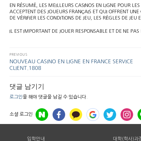
EN RÉSUMÉ, LES MEILLEURS CASINOS EN LIGNE POUR LES
ACCEPTENT DES JOUEURS FRANÇAIS ET QUI OFFRENT UNE
DE VÉRIFIER LES CONDITIONS DE JEU, LES RÈGLES DE JEU 
IL EST IMPORTANT DE JOUER RESPONSABLE ET DE NE PA
PREVIOUS
NOUVEAU CASINO EN LIGNE EN FRANCE SERVICE
CLIENT.1808
댓글 남기기
로그인
을 해야 댓글을 남길 수 있습니다.
소셜 로그인
입학안내
대학(학사)과