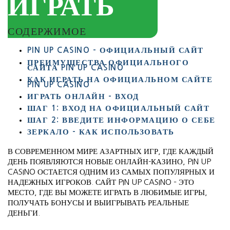
ИГРАТЬ
СОДЕРЖИМОЕ
PIN UP CASINO – ОФИЦИАЛЬНЫЙ САЙТ
ПРЕИМУЩЕСТВА ОФИЦИАЛЬНОГО
САЙТА PIN UP CASINO
КАК ИГРАТЬ НА ОФИЦИАЛЬНОМ САЙТЕ
PIN UP CASINO
ИГРАТЬ ОНЛАЙН – ВХОД
ШАГ 1: ВХОД НА ОФИЦИАЛЬНЫЙ САЙТ
ШАГ 2: ВВЕДИТЕ ИНФОРМАЦИЮ О СЕБЕ
ЗЕРКАЛО – КАК ИСПОЛЬЗОВАТЬ
В СОВРЕМЕННОМ МИРЕ АЗАРТНЫХ ИГР, ГДЕ КАЖДЫЙ
ДЕНЬ ПОЯВЛЯЮТСЯ НОВЫЕ ОНЛАЙН-КАЗИНО, PIN UP
CASINO ОСТАЕТСЯ ОДНИМ ИЗ САМЫХ ПОПУЛЯРНЫХ И
НАДЕЖНЫХ ИГРОКОВ. САЙТ PIN UP CASINO – ЭТО
МЕСТО, ГДЕ ВЫ МОЖЕТЕ ИГРАТЬ В ЛЮБИМЫЕ ИГРЫ,
ПОЛУЧАТЬ БОНУСЫ И ВЫИГРЫВАТЬ РЕАЛЬНЫЕ
ДЕНЬГИ.