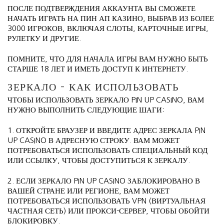
ПОСЛЕ ПОДТВЕРЖДЕНИЯ АККАУНТА ВЫ СМОЖЕТЕ
НАЧАТЬ ИГРАТЬ НА ПИН АП КАЗИНО, ВЫБРАВ ИЗ БОЛЕЕ
3000 ИГРОКОВ, ВКЛЮЧАЯ СЛОТЫ, КАРТОЧНЫЕ ИГРЫ,
РУЛЕТКУ И ДРУГИЕ.
ПОМНИТЕ, ЧТО ДЛЯ НАЧАЛА ИГРЫ ВАМ НУЖНО БЫТЬ
СТАРШЕ 18 ЛЕТ И ИМЕТЬ ДОСТУП К ИНТЕРНЕТУ.
ЗЕРКАЛО – КАК ИСПОЛЬЗОВАТЬ
ЧТОБЫ ИСПОЛЬЗОВАТЬ ЗЕРКАЛО PIN UP CASINO, ВАМ
НУЖНО ВЫПОЛНИТЬ СЛЕДУЮЩИЕ ШАГИ:
1. ОТКРОЙТЕ БРАУЗЕР И ВВЕДИТЕ АДРЕС ЗЕРКАЛА PIN
UP CASINO В АДРЕСНУЮ СТРОКУ. ВАМ МОЖЕТ
ПОТРЕБОВАТЬСЯ ИСПОЛЬЗОВАТЬ СПЕЦИАЛЬНЫЙ КОД
ИЛИ ССЫЛКУ, ЧТОБЫ ДОСТУПИТЬСЯ К ЗЕРКАЛУ.
2. ЕСЛИ ЗЕРКАЛО PIN UP CASINO ЗАБЛОКИРОВАНО В
ВАШЕЙ СТРАНЕ ИЛИ РЕГИОНЕ, ВАМ МОЖЕТ
ПОТРЕБОВАТЬСЯ ИСПОЛЬЗОВАТЬ VPN (ВИРТУАЛЬНАЯ
ЧАСТНАЯ СЕТЬ) ИЛИ ПРОКСИ-СЕРВЕР, ЧТОБЫ ОБОЙТИ
БЛОКИРОВКУ.