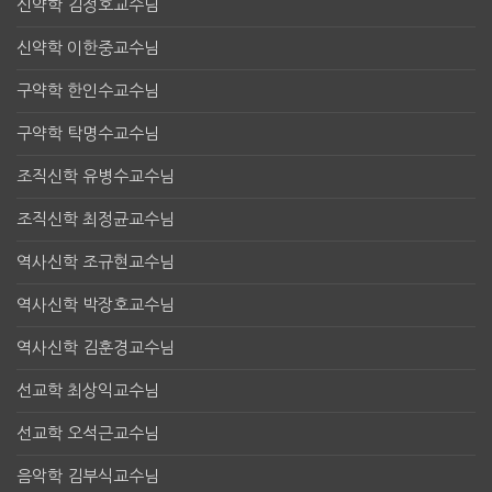
신약학 김정호교수님
신약학 이한중교수님
구약학 한인수교수님
구약학 탁명수교수님
조직신학 유병수교수님
조직신학 최정균교수님
역사신학 조규현교수님
역사신학 박장호교수님
역사신학 김훈경교수님
선교학 최상익교수님
선교학 오석근교수님
음악학 김부식교수님