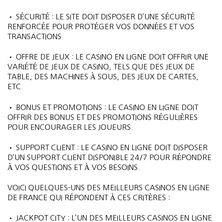
• SÉCURITÉ : LE SITE DOIT DISPOSER D’UNE SÉCURITÉ
RENFORCÉE POUR PROTÉGER VOS DONNÉES ET VOS
TRANSACTIONS.
• OFFRE DE JEUX : LE CASINO EN LIGNE DOIT OFFRIR UNE
VARIÉTÉ DE JEUX DE CASINO, TELS QUE DES JEUX DE
TABLE, DES MACHINES À SOUS, DES JEUX DE CARTES,
ETC.
• BONUS ET PROMOTIONS : LE CASINO EN LIGNE DOIT
OFFRIR DES BONUS ET DES PROMOTIONS RÉGULIÈRES
POUR ENCOURAGER LES JOUEURS.
• SUPPORT CLIENT : LE CASINO EN LIGNE DOIT DISPOSER
D’UN SUPPORT CLIENT DISPONIBLE 24/7 POUR RÉPONDRE
À VOS QUESTIONS ET À VOS BESOINS.
VOICI QUELQUES-UNS DES MEILLEURS CASINOS EN LIGNE
DE FRANCE QUI RÉPONDENT À CES CRITÈRES :
• JACKPOT CITY : L’UN DES MEILLEURS CASINOS EN LIGNE