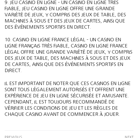
9. JEU CASINO EN LIGNE – UN CASINO EN LIGNE TRÈS
FIABLE, JEU CASINO EN LIGNE OFFRE UNE GRANDE
VARIÉTÉ DE JEUX, Y COMPRIS DES JEUX DE TABLE, DES
MACHINES À SOUS ET DES JEUX DE CARTES, AINSI QUE
DES ÉVÉNEMENTS SPORTIFS EN DIRECT.
10. CASINO EN LIGNE FRANCE LÉGAL – UN CASINO EN
LIGNE FRANÇAIS TRÈS FIABLE, CASINO EN LIGNE FRANCE
LÉGAL OFFRE UNE GRANDE VARIÉTÉ DE JEUX, Y COMPRIS
DES JEUX DE TABLE, DES MACHINES À SOUS ET DES JEUX
DE CARTES, AINSI QUE DES ÉVÉNEMENTS SPORTIFS EN
DIRECT.
IL EST IMPORTANT DE NOTER QUE CES CASINOS EN LIGNE
SONT TOUS LÉGALEMENT AUTORISÉS ET OFFRENT UNE
EXPÉRIENCE DE JEU EN LIGNE SÉCURISÉE ET AMUSANTE.
CEPENDANT, IL EST TOUJOURS RECOMMANDÉ DE
VÉRIFIER LES CONDITIONS DE JEU ET LES RÈGLES DE
CHAQUE CASINO AVANT DE COMMENCER À JOUER.
PREVIOUS
NEXT