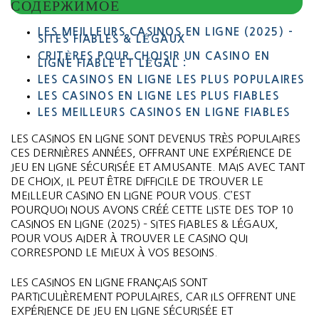
СОДЕРЖИМОЕ
LES MEILLEURS CASINOS EN LIGNE (2025) –
SITES FIABLES & LÉGAUX
CRITÈRES POUR CHOISIR UN CASINO EN
LIGNE FIABLE ET LÉGAL :
LES CASINOS EN LIGNE LES PLUS POPULAIRES
LES CASINOS EN LIGNE LES PLUS FIABLES
LES MEILLEURS CASINOS EN LIGNE FIABLES
LES CASINOS EN LIGNE SONT DEVENUS TRÈS POPULAIRES
CES DERNIÈRES ANNÉES, OFFRANT UNE EXPÉRIENCE DE
JEU EN LIGNE SÉCURISÉE ET AMUSANTE. MAIS AVEC TANT
DE CHOIX, IL PEUT ÊTRE DIFFICILE DE TROUVER LE
MEILLEUR CASINO EN LIGNE POUR VOUS. C’EST
POURQUOI NOUS AVONS CRÉÉ CETTE LISTE DES TOP 10
CASINOS EN LIGNE (2025) – SITES FIABLES & LÉGAUX,
POUR VOUS AIDER À TROUVER LE CASINO QUI
CORRESPOND LE MIEUX À VOS BESOINS.
LES CASINOS EN LIGNE FRANÇAIS SONT
PARTICULIÈREMENT POPULAIRES, CAR ILS OFFRENT UNE
EXPÉRIENCE DE JEU EN LIGNE SÉCURISÉE ET