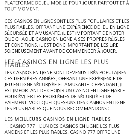
PLATEFORME DE JEU MOBILE POUR JOUER PARTOUT ET À
TOUT MOMENT.
CES CASINOS EN LIGNE SONT LES PLUS POPULAIRES ET LES
PLUS FIABLES, OFFRANT UNE EXPÉRIENCE DE JEU EN LIGNE
SÉCURISÉE ET AMUSANTE. IL EST IMPORTANT DE NOTER
QUE CHAQUE CASINO EN LIGNE A SES PROPRES RÈGLES
ET CONDITIONS, IL EST DONC IMPORTANT DE LES LIRE
SOIGNEUSEMENT AVANT DE COMMENCER À JOUER.
LES CASINOS EN LIGNE LES PLUS
FIABLES
LES CASINOS EN LIGNE SONT DEVENUS TRÈS POPULAIRES
CES DERNIÈRES ANNÉES, OFFRANT UNE EXPÉRIENCE DE
JEU EN LIGNE SÉCURISÉE ET AMUSANTE. CEPENDANT, IL
EST IMPORTANT DE CHOISIR UN CASINO EN LIGNE FIABLE
POUR ÉVITER LES PROBLÈMES DE SÉCURITÉ ET DE
PAIEMENT. VOICI QUELQUES-UNS DES CASINOS EN LIGNE
LES PLUS FIABLES QUE NOUS RECOMMANDONS :
LES MEILLEURS CASINOS EN LIGNE FIABLES
1. CASINO 777 – L’UN DES CASINOS EN LIGNE LES PLUS
ANCIENS ET LES PLUS FIABLES, CASINO 777 OFFRE UNE