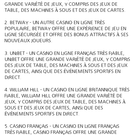
GRANDE VARIÉTÉ DE JEUX, Y COMPRIS DES JEUX DE
TABLE, DES MACHINES À SOUS ET DES JEUX DE CARTES.
2. BETWAY – UN AUTRE CASINO EN LIGNE TRÈS
POPULAIRE, BETWAY OFFRE UNE EXPÉRIENCE DE JEU EN
LIGNE SÉCURISÉE ET OFFRE DES BONUS ATTRACTIFS À SES
NOUVEAUX JOUEURS.
3. UNIBET – UN CASINO EN LIGNE FRANÇAIS TRÈS FIABLE,
UNIBET OFFRE UNE GRANDE VARIÉTÉ DE JEUX, Y COMPRIS
DES JEUX DE TABLE, DES MACHINES À SOUS ET DES JEUX
DE CARTES, AINSI QUE DES ÉVÉNEMENTS SPORTIFS EN
DIRECT.
4. WILLIAM HILL – UN CASINO EN LIGNE BRITANNIQUE TRÈS
FIABLE, WILLIAM HILL OFFRE UNE GRANDE VARIÉTÉ DE
JEUX, Y COMPRIS DES JEUX DE TABLE, DES MACHINES À
SOUS ET DES JEUX DE CARTES, AINSI QUE DES
ÉVÉNEMENTS SPORTIFS EN DIRECT.
5. CASINO FRANÇAIS – UN CASINO EN LIGNE FRANÇAIS
TRÈS FIABLE, CASINO FRANÇAIS OFFRE UNE GRANDE