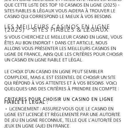
QUE CETTE LISTE DES TOP 10 CASINOS EN LIGNE (2025) –
SITES FIABLES & LÉGAUX VOUS AIDERA À TROUVER LE
CASINO QUI CORRESPOND LE MIEUX À VOS BESOINS.
LES MEILLEURS CASINOS EN LIGNE
(2025) – SITES FIABLES & LÉGAUX
SI VOUS CHERCHEZ LE MEILLEUR CASINO EN LIGNE, VOUS
ÊTES AU BON ENDROIT ! DANS CET ARTICLE, NOUS
ALLONS VOUS PRÉSENTER LES MEILLEURS CASINOS EN
LIGNE DE FRANCE, AINSI QUE LES CRITÈRES POUR CHOISIR
UN CASINO EN LIGNE FIABLE ET LÉGAL.
LE CHOIX D’UN CASINO EN LIGNE PEUT SEMBLER
COMPLEXE, MAIS IL EST ESSENTIEL DE CHOISIR UN SITE
QUI RÉPOND À VOS ATTENTES ET À VOS BESOINS. VOICI
QUELQUES-UNS DES CRITÈRES À PRENDRE EN COMPTE :
CRITÈRES POUR CHOISIR UN CASINO EN LIGNE
FIABLE ET LÉGAL :
• LICENCIEMENT : ASSUREZ-VOUS QUE LE CASINO EN
LIGNE EST LICENCIÉ ET RÉGLEMENTÉ PAR UNE AUTORITÉ
DE JEU EN LIGNE RECONNUE, TELLE QUE L’AUTORITÉ DES
JEUX EN LIGNE (AJE) EN FRANCE.