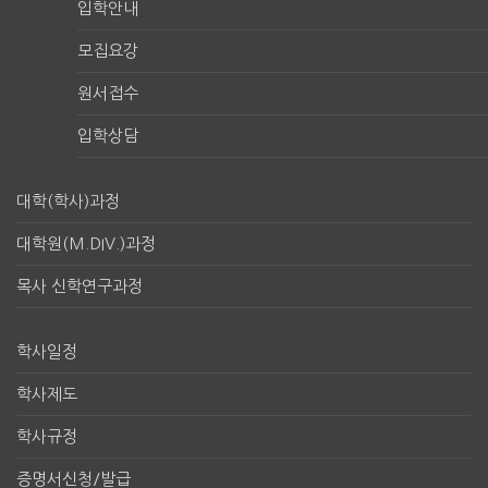
입학안내
모집요강
원서접수
입학상담
대학(학사)과정
대학원(M.DIV.)과정
목사 신학연구과정
학사일정
학사제도
학사규정
증명서신청/발급