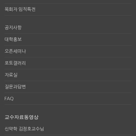
목회자 임직특전
공지사항
대학홍보
오픈세미나
포토갤러리
자료실
질문과답변
FAQ
교수자료동영상
신약학 김정호교수님