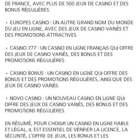
DE FRANCE, AVEC PLUS DE 500 JEUX DE CASINO ET DES
BONUS RÉGULIÈRES.
• EUROPES CASINO : UN AUTRE GRAND NOM DU MONDE
DU JEU EN LIGNE, AVEC DES JEUX DE CASINO VARIÉS ET
DES PROMOTIONS ATTRACTIVES.
• CASINO 777 : UN CASINO EN LIGNE FRANÇAIS QUI OFFRE
DES JEUX DE CASINO VARIÉS, DES BONUS ET DES
PROMOTIONS RÉGULIÈRES.
• CASINO BONUS : UN CASINO EN LIGNE QUI OFFRE DES
BONUS ET DES PROMOTIONS RÉGULIÈRES, AINSI QUE DES
JEUX DE CASINO VARIÉS.
• NOVO CASINO : UN NOUVEAU CASINO EN LIGNE QUI
OFFRE DES JEUX DE CASINO VARIÉS, DES BONUS ET DES
PROMOTIONS RÉGULIÈRES.
EN RÉSUMÉ, POUR CHOISIR UN CASINO EN LIGNE FIABLE
ET LÉGAL, IL EST ESSENTIEL DE VÉRIFIER LA LICENCE, LA
SÉCURITÉ, L’OFFRE DE JEUX, LES BONUS ET LES