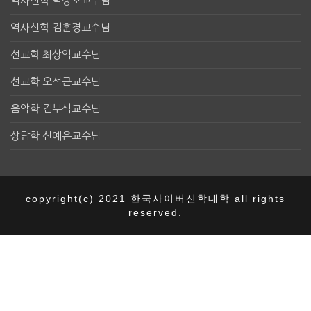
역사신학 박장호교수님
역사신학 김훈경교수님
선교학 최상익교수님
선교학 오석근교수님
음악학 김부식교수님
상담학 신예은교수님
copyright(c) 2021 한국사이버신학대학 all rights
reserved.