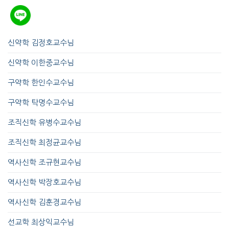
신약학 김정호교수님
신약학 이한중교수님
구약학 한인수교수님
구약학 탁명수교수님
조직신학 유병수교수님
조직신학 최정균교수님
역사신학 조규현교수님
역사신학 박장호교수님
역사신학 김훈경교수님
선교학 최상익교수님