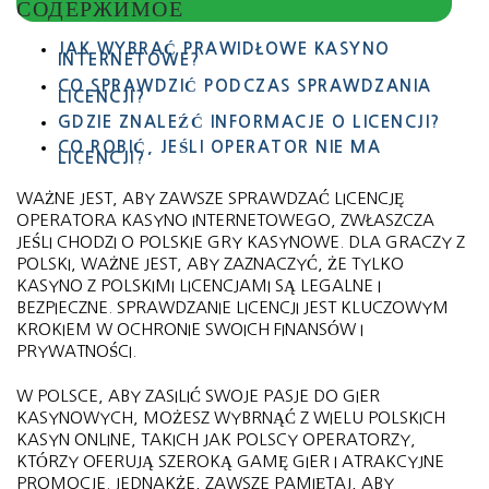
СОДЕРЖИМОЕ
JAK WYBRAĆ PRAWIDŁOWE KASYNO
INTERNETOWE?
CO SPRAWDZIĆ PODCZAS SPRAWDZANIA
LICENCJI?
GDZIE ZNALEŹĆ INFORMACJE O LICENCJI?
CO ROBIĆ, JEŚLI OPERATOR NIE MA
LICENCJI?
WAŻNE JEST, ABY ZAWSZE SPRAWDZAĆ LICENCJĘ
OPERATORA KASYNO INTERNETOWEGO, ZWŁASZCZA
JEŚLI CHODZI O POLSKIE GRY KASYNOWE. DLA GRACZY Z
POLSKI, WAŻNE JEST, ABY ZAZNACZYĆ, ŻE TYLKO
KASYNO Z POLSKIMI LICENCJAMI SĄ LEGALNE I
BEZPIECZNE. SPRAWDZANIE LICENCJI JEST KLUCZOWYM
KROKIEM W OCHRONIE SWOICH FINANSÓW I
PRYWATNOŚCI.
W POLSCE, ABY ZASILIĆ SWOJE PASJE DO GIER
KASYNOWYCH, MOŻESZ WYBRNĄĆ Z WIELU POLSKICH
KASYN ONLINE, TAKICH JAK POLSCY OPERATORZY,
KTÓRZY OFERUJĄ SZEROKĄ GAMĘ GIER I ATRAKCYJNE
PROMOCJE. JEDNAKŻE, ZAWSZE PAMIĘTAJ, ABY