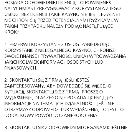
POSIADA ODPOWIEDNIEJ LICENCJI, TO POWINIENEŚ
NATYCHMIAST ZREZYGNOWAĆ Z KORZYSTANIA Z JEGO
USŁUG. BEZ LICENCJI TAKIE KASYNO NIE JEST LEGALNE I
NIE CHRONI CIĘ PRZED POTENCJALNYMI RYZYKAMI. W
TAKIM PRZYPADKU NALEŻY PODJĄĆ NASTĘPUJĄCE
KROKI:
1. PRZERWIJ KORZYSTANIE Z USŁUG: ZANIEDBUJĄC
KORZYSTANIE Z NIELEGALNEGO KASYNO, CHRONISZ
SWOJE FINANSE I PRYWATNOŚĆ. UNIKAJ WPROWADZANIA
JAKICHKOLWIEK INFORMACJI OSOBISTYCH LUB
FINANSOWYCH.
2. SKONTAKTUJ SIĘ Z FIRMĄ: JEŚLI JESTEŚ
ZAINTERESOWANY, ABY DOWIEDZIEĆ SIĘ WIĘCEJ O
SYTUACJI, SKONTAKTUJ SIĘ Z FIRMĄ. PROSZĘ O
WYJAŚNIENIE, DLACZEGO NIE POSIADA LICENCJI, I O
INFORMACJE NA TEMAT ICH DZIAŁALNOŚCI. JEŚLI NIE
OTRZYMASZ ODPOWIEDZI LUB WYJAŚNIENIA, TO JEST TO
DODATKOWY POWÓD DO ZANIEPOKOJENIA.
3. SKONTAKTUJ SIĘ Z ODPOWIEDNIMI ORGANAMI: JEŚLI NIE