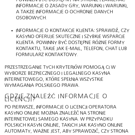
INFORMACJE O ZASADY GRY, WARUNKI I WARUNKI,
A TAKŻE INFORMACJE O OCHRONIE DANYCH
OSOBOWYCH.
INFORMACJE O KONTAKCIE KLIENTA: SPRAWDŹ, CZY
KASYNO OFERUJE SKUTECZNE I SZYBKIE WSPARCIE
KLIENTA. POWINNY BYĆ DOSTĘPNE RÓŻNE FORMY
KONTAKTU, TAKIE JAK E-MAIL, TELEFON, CHAT LUB
FORMULARZ KONTAKTOWY.
PRZESTRZEGANIE TYCH KRYTERIÓW POMOGĄ CI W
WYBORZE BEZPIECZNEGO I LEGALNEGO KASYNA
INTERNETOWEGO, KTÓRE SPEŁNIA WSZYSTKIE
WYMAGANIA POLSKIEGO PRAWA.
GDZIE ZNALEŹĆ INFORMACJE O
LICENCJI?
PO PIERWSZE, INFORMACJE O LICENCJI OPERATORA
KASYNO ONLINE MOŻNA ZNALEŹĆ NA STRONIE
INTERNETOWEJ SAMEGO KASYNA. W PRZYPADKU
POLSKICH KASYN ONLINE, TAKICH JAK KASYNO ONLINE
AUTOMATY, WAŻNE JEST, ABY SPRAWDZIĆ, CZY STRONA