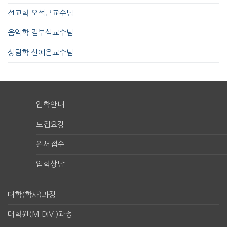
선교학 오석근교수님
음악학 김부식교수님
상담학 신예은교수님
입학안내
모집요강
원서접수
입학상담
대학(학사)과정
대학원(M.DIV.)과정