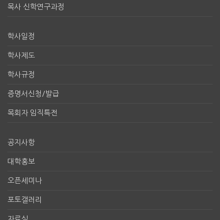
목사 신학연구과정
학사일정
학사제도
학사규정
증명서신청/발급
목회자 임직특전
공지사항
대학홍보
오픈세미나
포토갤러리
자료실