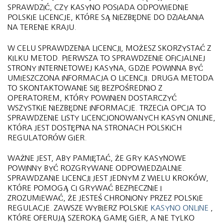
SPRAWDZIĆ, CZY KASYNO POSIADA ODPOWIEDNIE
POLSKIE LICENCJE, KTÓRE SĄ NIEZBĘDNE DO DZIAŁANIA
NA TERENIE KRAJU.
W CELU SPRAWDZENIA LICENCJI, MOŻESZ SKORZYSTAĆ Z
KILKU METOD. PIERWSZA TO SPRAWDZENIE OFICJALNEJ
STRONY INTERNETOWEJ KASYNA, GDZIE POWINNA BYĆ
UMIESZCZONA INFORMACJA O LICENCJI. DRUGA METODA
TO SKONTAKTOWANIE SIĘ BEZPOŚREDNIO Z
OPERATOREM, KTÓRY POWINIEN DOSTARCZYĆ
WSZYSTKIE NIEZBĘDNE INFORMACJE. TRZECIA OPCJA TO
SPRAWDZENIE LISTY LICENCJONOWANYCH KASYN ONLINE,
KTÓRA JEST DOSTĘPNA NA STRONACH POLSKICH
REGULATORÓW GIER.
WAŻNE JEST, ABY PAMIĘTAĆ, ŻE GRY KASYNOWE
POWINNY BYĆ ROZGRYWANE ODPOWIEDZIALNIE.
SPRAWDZANIE LICENCJI JEST JEDNYM Z WIELU KROKÓW,
KTÓRE POMOGĄ CI GRYWAĆ BEZPIECZNIE I
ZROZUMIEWAĆ, ŻE JESTEŚ CHRONIONY PRZEZ POLSKIE
REGULACJE. ZAWSZE WYBIERZ POLSKIE
KASYNO ONLINE
,
KTÓRE OFERUJĄ SZEROKĄ GAMĘ GIER, A NIE TYLKO