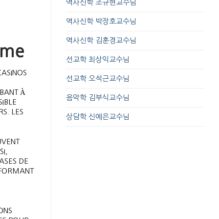
역사신학 조규현교수님
역사신학 박장호교수님
역사신학 김훈경교수님
rme
선교학 최상익교수님
CASINOS
선교학 오석근교수님
MBANT À
음악학 김부식교수님
SIBLE
S. LES
상담학 신예은교수님
UVENT
I,
ASES DE
SFORMANT
ONS