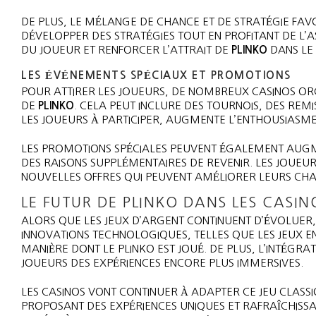
DE PLUS, LE MÉLANGE DE CHANCE ET DE STRATÉGIE FAV
DÉVELOPPER DES STRATÉGIES TOUT EN PROFITANT DE L’
DU JOUEUR ET RENFORCER L’ATTRAIT DE
PLINKO
DANS LE 
LES ÉVÉNEMENTS SPÉCIAUX ET PROMOTIONS
POUR ATTIRER LES JOUEURS, DE NOMBREUX CASINOS O
DE
PLINKO
. CELA PEUT INCLURE DES TOURNOIS, DES REMIS
LES JOUEURS À PARTICIPER, AUGMENTE L’ENTHOUSIASME
LES PROMOTIONS SPÉCIALES PEUVENT ÉGALEMENT AUGM
DES RAISONS SUPPLÉMENTAIRES DE REVENIR. LES JOUEUR
NOUVELLES OFFRES QUI PEUVENT AMÉLIORER LEURS CHA
LE FUTUR DE PLINKO DANS LES CASIN
ALORS QUE LES JEUX D’ARGENT CONTINUENT D’ÉVOLUER
INNOVATIONS TECHNOLOGIQUES, TELLES QUE LES JEUX 
MANIÈRE DONT LE PLINKO EST JOUÉ. DE PLUS, L’INTÉGRA
JOUEURS DES EXPÉRIENCES ENCORE PLUS IMMERSIVES.
LES CASINOS VONT CONTINUER À ADAPTER CE JEU CLASS
PROPOSANT DES EXPÉRIENCES UNIQUES ET RAFRAÎCHISS