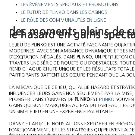
LES ÉVÉNEMENTS SPÉCIAUX ET PROMOTIONS
LE FUTUR DE PLINKO DANS LES CASINOS
LE RÔLE DES COMMUNAUTÉS EN LIGNE
des moments pleins de s
le hasard en gains specta
LE JEU DE
PLINKO
EST UNE ACTIVITÉ FASCINANTE QUI AT
MODERNES. AVEC SON AMBIANCE DYNAMIQUE ET SES MÉC
D’EXCITATION INÉGALÉS. DANS
PLINKO
, UN PETIT JETON 
TRAVERS UNE SÉRIE DE PIQUETS OU D’OBSTACLES, TOUT
REND CHAQUE CHUTE UNIQUE ET LES RÉSULTATS TOTALEM
PARTICIPANTS BATTENT LES CŒURS PENDANT QUE LA BOU
LA MÉCANIQUE DE CE JEU, QUI ALLIE HASARD ET STRATÉ
INFLUENCER LEURS GAINS NON SEULEMENT PAR LA MISE, M
PLONGER DANS L’UNIVERS DE
PLINKO
EST
PLINKO
SOUVENT 
GAINS QUI SONT MARQUÉES AU BAS DU TABLEAU, LES 
UN SIMPLE JEU EN UNE EXPÉRIENCE PALPITANTE.
DANS CET ARTICLE, NOUS ALLONS EXPLORER EN PROFO
FONCTIONNEMENT, ET LES STRATÉGIES QUI PEUVENT AI