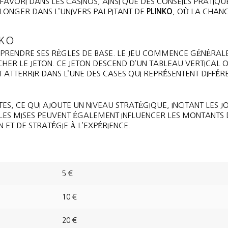
FAVORI DANS LES CASINOS, AINSI QUE DES CONSEILS PRATIQ
PLONGER DANS L’UNIVERS PALPITANT DE
PLINKO
, OÙ LA CHANC
NKO
COMPRENDRE SES RÈGLES DE BASE. LE JEU COMMENCE GÉNÉRA
HER LE JETON. CE JETON DESCEND D’UN TABLEAU VERTICAL OÙ
UT ATTERRIR DANS L’UNE DES CASES QUI REPRÉSENTENT DIFFÉR
ES, CE QUI AJOUTE UN NIVEAU STRATÉGIQUE, INCITANT LES 
LES MISES PEUVENT ÉGALEMENT INFLUENCER LES MONTANTS 
 ET DE STRATÉGIE À L’EXPÉRIENCE.
5 €
10 €
20 €