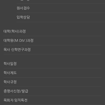
원서접수
입학상담
대학(학사)과정
대학원(M.DIV.)과정
목사 신학연구과정
학사일정
학사제도
학사규정
증명서신청/발급
목회자 임직특전