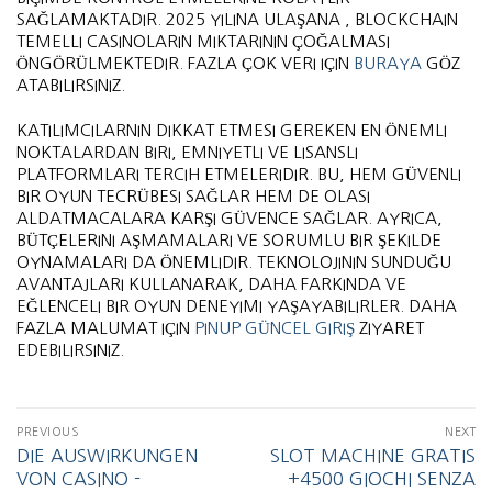
SAĞLAMAKTADIR. 2025 YILINA ULAŞANA , BLOCKCHAIN
TEMELLI CASINOLARIN MIKTARININ ÇOĞALMASI
ÖNGÖRÜLMEKTEDIR. FAZLA ÇOK VERI IÇIN
BURAYA
GÖZ
ATABILIRSINIZ.
KATILIMCILARNIN DIKKAT ETMESI GEREKEN EN ÖNEMLI
NOKTALARDAN BIRI, EMNIYETLI VE LISANSLI
PLATFORMLARI TERCIH ETMELERIDIR. BU, HEM GÜVENLI
BIR OYUN TECRÜBESI SAĞLAR HEM DE OLASI
ALDATMACALARA KARŞI GÜVENCE SAĞLAR. AYRICA,
BÜTÇELERINI AŞMAMALARI VE SORUMLU BIR ŞEKILDE
OYNAMALARI DA ÖNEMLIDIR. TEKNOLOJININ SUNDUĞU
AVANTAJLARI KULLANARAK, DAHA FARKINDA VE
EĞLENCELI BIR OYUN DENEYIMI YAŞAYABILIRLER. DAHA
FAZLA MALUMAT IÇIN
PINUP GÜNCEL GIRIŞ
ZIYARET
EDEBILIRSINIZ.
PREVIOUS
NEXT
DIE AUSWIRKUNGEN
SLOT MACHINE GRATIS
VON CASINO -
+4500 GIOCHI SENZA