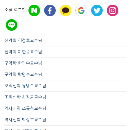
소셜 로그인
신약학 김정호교수님
신약학 이한중교수님
구약학 한인수교수님
구약학 탁명수교수님
조직신학 유병수교수님
조직신학 최정균교수님
역사신학 조규현교수님
역사신학 박장호교수님