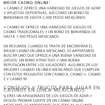
MEJOR CASINO ONLINE:
+ CASINO Z: OFRECE UNA VARIEDAD DE JUEGOS DE AZAR
Y APUESTAS DEPORTIVAS, ASÍ COMO UN BONO DE
BIENVENIDA DE HASTA 2,000 PESOS MEXICANOS.
+ CASINO W: OFRECE UNA VARIEDAD DE JUEGOS DE
CASINO TRADICIONALES Y UN BONO DE BIENVENIDA DE
HASTA 1,500 PESOS MEXICANOS.
EN RESUMEN, CUANDO SE TRATA DE ENCONTRAR EL
MEJOR CASINO EN LÍNEA MEXICANO, ES IMPORTANTE
BUSCAR UNO QUE OFREZCA UNA BUENA VARIEDAD DE
JUEGOS, UN BONO ATRACTIVO Y UNA BUENA
REPUTACIÓN ENTRE LOS JUGADORES. ALGUNOS DE LOS
MEJORES CASINOS EN LÍNEA MEXICANOS QUE CUMPLEN
CON ESTOS REQUISITOS SON CASINO X, CASINO Y, CASINO
Z Y CASINO W.
CONSEJOS Y TRUCOS PARA JUGAR EN
CASINOS EN LÍNEA MEXICANOS
SI ERES UN APASIONADO DE LOS JUEGOS DE AZAR Y
DESEAS PROBAR SUERTE EN UN CASINO ONLINE