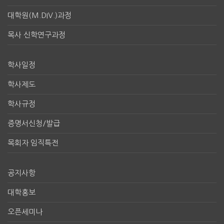
대학원(M.DIV.)과정
목사 신학연구과정
학사일정
학사제도
학사규정
증명서신청/발급
목회자 임직특전
공지사항
대학홍보
오픈세미나