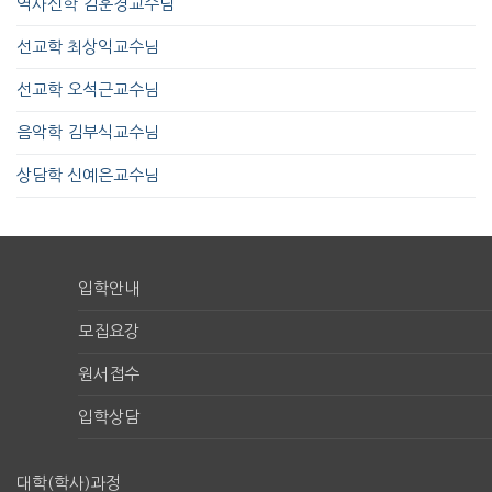
역사신학 김훈경교수님
선교학 최상익교수님
선교학 오석근교수님
음악학 김부식교수님
상담학 신예은교수님
입학안내
모집요강
원서접수
입학상담
대학(학사)과정