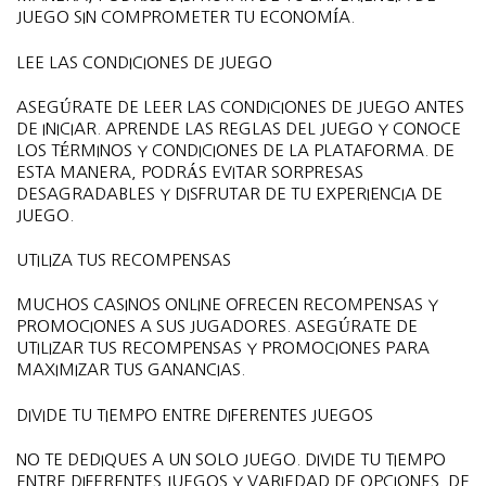
JUEGO SIN COMPROMETER TU ECONOMÍA.
LEE LAS CONDICIONES DE JUEGO
ASEGÚRATE DE LEER LAS CONDICIONES DE JUEGO ANTES
DE INICIAR. APRENDE LAS REGLAS DEL JUEGO Y CONOCE
LOS TÉRMINOS Y CONDICIONES DE LA PLATAFORMA. DE
ESTA MANERA, PODRÁS EVITAR SORPRESAS
DESAGRADABLES Y DISFRUTAR DE TU EXPERIENCIA DE
JUEGO.
UTILIZA TUS RECOMPENSAS
MUCHOS CASINOS ONLINE OFRECEN RECOMPENSAS Y
PROMOCIONES A SUS JUGADORES. ASEGÚRATE DE
UTILIZAR TUS RECOMPENSAS Y PROMOCIONES PARA
MAXIMIZAR TUS GANANCIAS.
DIVIDE TU TIEMPO ENTRE DIFERENTES JUEGOS
NO TE DEDIQUES A UN SOLO JUEGO. DIVIDE TU TIEMPO
ENTRE DIFERENTES JUEGOS Y VARIEDAD DE OPCIONES. DE