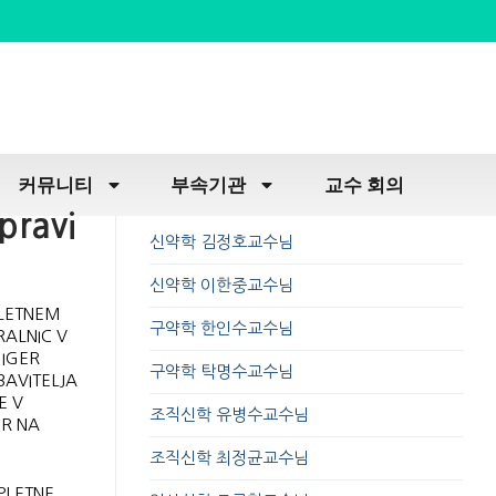
커뮤니티
부속기관
교수 회의
pravi
신약학 김정호교수님
신약학 이한중교수님
PLETNEM
구약학 한인수교수님
RALNIC V
 IGER
구약학 탁명수교수님
BAVITELJA
E V
조직신학 유병수교수님
ER NA
조직신학 최정균교수님
PLETNE