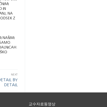
ČNIMI
O IN
ANJ, NA
 ODSEK Z
I NAŠIMI
 SAMO.
RALNICAH.
IŠKO
NEXT
ETAIL BY
DETAIL
교수자료동영상