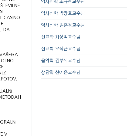
역사신학 조규현교수님
 ŠTEVILNE
SI
역사신학 박장호교수님
L CASINO
TE
역사신학 김훈경교수님
, DA
선교학 최상익교수님
선교학 오석근교수님
 VAŠEGA
STOTNO
음악학 김부식교수님
ČE
상담학 신예은교수님
 IZ
KPOTOV,
UALNI
N METODAH
IGRALNI
E V