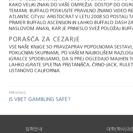
KAKO VELIKI ZNAKI DO VAŠE OMREŽJA. DOSTOP DO OGRO
TEMAMI. BUFFALO POSKUSITE PRAVILNO ZNANO VIDEO REŽO
ATLANTIC CITYJU. ARISTOCRAT V LETU 2008 SO POSTALI 
PRIMER BUFFALO ASCENSION IN LAHKO BUFFALO DASH ZA 
NASLOVOM ANAXI, KAR JE PRINESLO SVEŽ POLOŽAJ BUFF
PORAŠČA ZA CEZARJE
VSE NAŠE KNJIGE SO PRAVZAPRAV POPOLNOMA SESTAVLJE
POKLICNIMI SKUPINAMI, PO VAŠEM NAJBOLJŠEM RAZLOGI
IGRALCE SPODBUJAMO, DA SI PREJ OGLEDAJO MAJHEN TIS
LAHKO IGRATE SPLETNA PRISTANIŠČA, ČRNO-JACK, RULET
USTANOVO.CALIFORNIA.
PREVIOUS
IS VBET GAMBLING SAFE?
입학안내
대학(학사)과