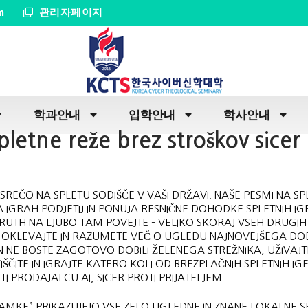
m
관리자페이지
학과안내
입학안내
학사안내
etne reže brez stroškov sicer 
 SREČO NA SPLETU SODIŠČE V VAŠI DRŽAVI. NAŠE PESMI NA S
A IGRAH PODJETIJ IN PONUJA RESNIČNE DOHODKE SPLETNIH IG
UTH NA LJUBO TAM POVEJTE – VELIKO SKORAJ VSEH DRUGIH
 NE OKLEVAJTE IN RAZUMETE VEČ O UGLEDU NAJNOVEJŠEGA DO
IN NE BOSTE ZAGOTOVO DOBILI ŽELENEGA STREŽNIKA, UŽIVAJT
ŠČITE IN IGRAJTE KATERO KOLI OD BREZPLAČNIH SPLETNIH IG
 PRODAJALCU AI, SICER PROTI PRIJATELJEM.
AMKE” PRIKAZUJEJO VSE ZELO UGLEDNE IN ZNANE LOKALNE S