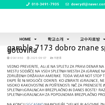
" />
010-3491-7935
dowrydl@naver.co
HOME
학교소개
교수자료방
gamble 7173 dobro znane spl
gotovina
OSK1450
2025-09-07
미분류
VEDNO PREVERITE, ALI JE NA SPLETU ZA PRAVI DENAR NA
MESTU SODIŠČE NA VSEH SPLETNIH MESTIH ZA IGRANJE N
ZDRUŽENIH DRŽAVAH AMERIKE. TODA WEAR NOT STOP TR
EKIPE ŠE NI MOGOČE ODKRITI. KO IZBIRATE IGRALNICE,
VISOKO KAKOVOSTNE IN POŠTENOSTI.
NIČ ZA PRENESETE 
SPLETNIH IGRALNICAH BREZPLAČNO IN DANES BOSTE! RAZI
SPLETNIH IGRALNICAH ZA POPOLNOMA BREZPLAČNO PROTI
NA KONCU
SGCASINO
NAJNOVEJŠE “VELIKE BLAGOVNE ZN