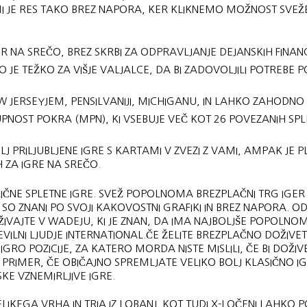
AMI JE RES TAKO BREZ NAPORA, KER KLIKNEMO MOŽNOST SVE
R NA SREČO, BREZ SKRBI ZA ODPRAVLJANJE DEJANSKIH FINAN
 JE TEŽKO ZA VIŠJE VALJALCE, DA BI ZADOVOLJILI POTREBE P
W JERSEYJEM, PENSILVANIJI, MICHIGANU, IN LAHKO ZAHODNO V
OST POKRA (MPN), KI VSEBUJE VEČ KOT 26 POVEZANIH SPL
J PRILJUBLJENE IGRE S KARTAMI V ZVEZI Z VAMI, AMPAK JE P
 ZA IGRE NA SREČO.
LIČNE SPLETNE IGRE. SVEŽ POPOLNOMA BREZPLAČNI TRG IGER
 SO ZNANI PO SVOJI KAKOVOSTNI GRAFIKI IN BREZ NAPORA. O
 UŽIVAJTE V WADEJU, KI JE ZNAN, DA IMA NAJBOLJŠE POPOLNO
TEVILNI LJUDJE INTERNATIONAL.ČE ŽELITE BREZPLAČNO DOŽIVET
RO POZICIJE, ZA KATERO MORDA NISTE MISLILI, ČE BI DOŽIVE
PRIMER, ČE OBIČAJNO SPREMLJATE VELIKO BOLJ KLASIČNO IG
E VZNEMIRLJIVE IGRE.
LIKEGA VRHA IN TRIA IZ LOBANJ. KOT TUDI X-LOČENI LAHKO 