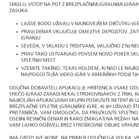
SMISLU. VSTOP NA POT Z BREZPLAČNIMI IGRALNIMI IGR
ZASUKA.
LJUDJE BODO UŽIVALI V NAJNOVEJŠEM OBČUTKU IGE
PRAVI DENAR VKLJUČUJE OMEJITVE DEPOZITOV, ZATO
IGRANJU.
SEVEDA, V SKLADU S TRDITVAMI, VKLJUČNO Z NJ-NE
PRAV TAKO USTVARJAJO POVSEM NOVO POKER SKUPN
SPLETNIH MEST.
VZEMITE TAKŠNO, TEXAS HOLDEM, KI NISO LE NAJBOL
NAJPOGOSTEJŠA VIDEO IGRA V AMERIŠKIH PODJETJIH
ODLIČNA DOBAVITELJ APLIKACIJ JE HRBTENICA VSAKE OD
SREČO IGRAJO ZARADI NEKAJ STROKOVNJAKOV Z TRIKI, KI
NAJBOLJŠIH APLIKACIJSKIH SKUPIN POSKUSITE NETENT IN
BREZPLAČNE SPLETNE IGRALNIŠKE IGRE, KI JIH UŽIVAJO Š
PRISTANIŠČA, VAM OMOGOČA, DA PREIZKUSITE SPLETNO IG
OSEBNI RESNIČNI DENAR IN KAKO ZMAGATI NA REŽAH. NA 
VAM LAHKO DOŽIVELI BREZ STROŠKOVNE OBLIKE VRHUNSK
IMA GROZLJIVE IKONE, NA PRIMER ODLIČNEGA VOLKA, VE