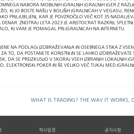
MNEGA NABORA MOBILNIH IGRALNIH IGRALNIH IGER Z RAZLI
, KI JO BOSTE NAŠLI V BOLJŠIH IGRALNICAH V VEGASU, REN
TAKO PRILJUBLJENI, KAR JE POVZROČILO VEČ KOT 35 NADALJEV
DENAR. ZNOTRAJ LETA 2023 JE ARISTOCRAT RAZKRIL SPLETNI
ALO, KI VAM JE POMAGAL PRI IGRALNICAH NA INTERNETU.
NE NA PODLAGI IZOBRAŽEVANJA IN OSEBNEGA STIKA Z VSEM
 ZA TO, DA POSTANETE KORISTNI IN SE LAHKO IZOBRAŽEVATE
K, DA SE PREIZKUSIJO V SKORAJ VSEH IZBRANIH LOKALNIH IG
O, ELEKTRONSKI POKER IN ŠE VELIKO VEČ TUKAJ MED IGRALN
WHAT IS TRADING? THE WAY IT WORKS, D
정
학사일정
공지사항