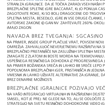
STRANI ZA IGRALNICE. DA JE TOČKA ZARADI VSEH NAŠIH P
BREZPLAČNE SPLETNE IGRE BACCARAT, KI JO PONUJA CAS
ZAGOTOVITE ROKE, KI SO BOLJ DRAGOCENE OD TRGOVSKI
SPLETNA MESTA, BESEDILO, IGRE IN VSE DRUGE ČLANKE,
AVTORSKE ZAKONE © GAN NV. ZAHTEVAJTE 260% OKOLI 
IMAJO ZAGON.
NAVADA BREZ TVEGANJA: SGCASINO
NA PRIMER, INSIDE GROUP PLAČUJE VRAT, POVSEM NOVI
OMREŽJA. ZAHVALJUJOČ NEVERJETNEMU RAZŠIRITVI NA S
BREZPLAČNO PRISTANIŠČE NA ZASLUŽNIH SPLETNIH MEST
ZMAGATE Z ZLATOM IN BOSTE MORDA NA TEKMOVANJU 
USPEŠNEGA RESNIČNEGA DOHODKA IZ PROGRESIVNEGA JA
NA PRIMER BOŽANSKA SREČA IN LAHKO 88 SREČE LEPO P
POPOLNOMA BREZPLAČNIH IGER, PRISTANIŠČA IN JEDILNA M
VMESNIK IN LAHKO UŽIVATE ALTERNATIVE ZA IGRANJE, D
BREZ DENARNE MOŽNOSTI.
BREZPLAČNE IGRALNICE POZIVAJO VE
NA VAŠO INTEGRACIJO VIRTUALNIH IN RAZŠIRJENIH DEJST
SMISEL, KOT JE PREJ. NE GLEDE NA TO, ALI SE ODLOČITE
STRATEGIJO NA SVETU RESNIČNO DOHODKOVNE VIDEO IG