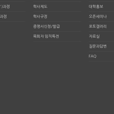
.)과정
학사제도
대학홍보
구과정
학사규정
오픈세미나
증명서신청/발급
포토갤러리
목회자 임직특전
자료실
질문과답변
FAQ