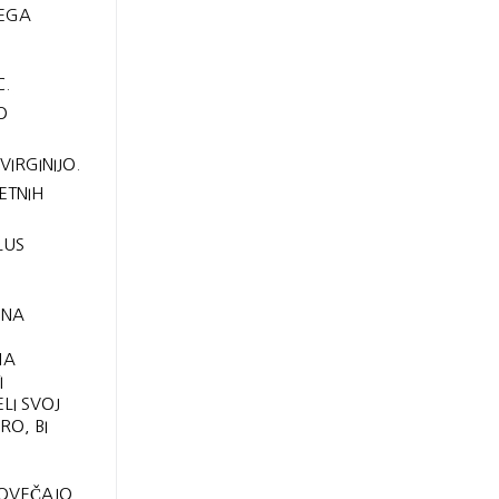
ŽEGA
C.
O
IRGINIJO.
ETNIH
LUS
 NA
D
MA
I
LI SVOJ
RO, BI
POVEČAJO,