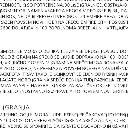
REDNOSTI, KI SO POTREBNE NAJBOLJŠE IGRALNICE. OBSTAJAJO
INOMENTOR. NAMEN VSAKEGA KROGA VIDEO IGER BI BIL, DA 
H ROK, NE DA BI PRESEGLI VREDNOST 21.EMPIRE AREA LOCA
 RAZEN POVSEM NOVIH IGER NA SREČO EMPIRE CITY, POSKUSI
2600 DOLARJEV IN 100 POPOLNOMA BREZPLAČNIH VRTLJAJEV
 SIMBOLI SE MORAJO DOTIKATI LE ZA VSE DRUGE POVSOD DO
REČO Z IGRAMI NA SREČO SE LJUDJE ODPRAVIJO NA 100 -OD
IH, VKLJUČNO Z OSEBNIM IGRAM NA SREČO MEGA BONANZA. 
A ZELO DOBRO, NE PREMAGA POVSEM NOVEGA NAVDUŠENJA
CKPOTA. PRAV TAKO JE UČINKOVIT LE EDEN OD FIKSNIH JAC
LAČATE. NORO IGRA NA SREČO PONUJA TUDI RAZNOLIK IZBOR
IZA PA SPLETNA IGRA, KI SKRBI ZA RAZLIČNE OKUSE. INDIVID
A JE ZELO ENOSTAVNO RAZPRAVLJATI O POVSEM NOVI IGRI I
Č IGRANJA
EV TEHNOLOGIJ BI MORALI UDELEŽENCI PRIČAKOVATI POTOPNI 
 ZA 100 -ODSTOTNE BREZPLAČNE IGRE NA SREČO ALI NE, SICER
RE, VEDNO SE SPOMNITE, DA IGRATE ODGOVORNO IN UŽIVAJT