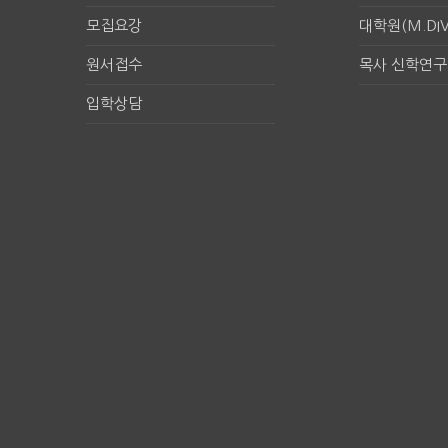
모집요강
대학원(M.DIV
원서접수
목사 신학연
입학상담