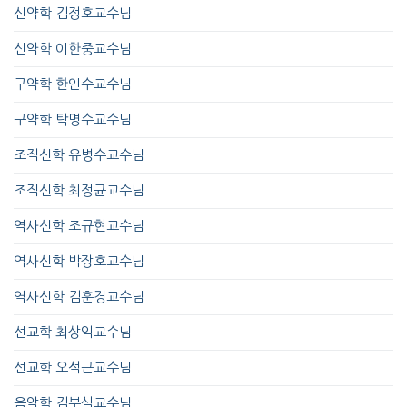
신약학 김정호교수님
신약학 이한중교수님
구약학 한인수교수님
구약학 탁명수교수님
조직신학 유병수교수님
조직신학 최정균교수님
역사신학 조규현교수님
역사신학 박장호교수님
역사신학 김훈경교수님
선교학 최상익교수님
선교학 오석근교수님
음악학 김부식교수님