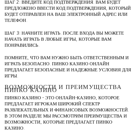
ШАГ 2: ВВЕДИТЕ КОД ПОДТВЕРЖДЕНИЯ. ВАМ БУДЕТ
ПРЕДЛОЖЕНО ВВЕСТИ КОД ПОДТВЕРЖДЕНИЯ, КОТОРЫЙ
БУДЕТ ОТПРАВЛЕН НА ВАШ ЭЛЕКТРОННЫЙ АДРЕС ИЛИ
ТЕЛЕФОН.
ШАГ 3: НАЧНИТЕ ИГРАТЬ. ПОСЛЕ ВХОДА ВЫ МОЖЕТЕ
НАЧАТЬ ИГРАТЬ В ЛЮБЫЕ ИГРЫ, КОТОРЫЕ ВАМ
ПОНРАВИЛИСЬ.
ПОМНИТЕ, ЧТО ВАМ НУЖНО БЫТЬ ОТВЕТСТВЕННЫМ И
ИГРАТЬ БЕЗОПАСНО. ПИНКО КАЗИНО ОНЛАЙН
ПРЕДЛАГАЕТ БЕЗОПАСНЫЕ И НАДЕЖНЫЕ УСЛОВИЯ ДЛЯ
ИГРЫ.
ВОЗМОЖНОСТИ И ПРЕИМУЩЕСТВА
ПИНКО КАЗИНО
ПИНКО КАЗИНО – ЭТО ОНЛАЙН-КАЗИНО, КОТОРОЕ
ПРЕДЛАГАЕТ ИГРОКАМ ШИРОКИЙ СПЕКТР
РАЗВЛЕКАТЕЛЬНЫХ И ФИНАНСОВЫХ ВОЗМОЖНОСТЕЙ.
В ЭТОМ РАЗДЕЛЕ МЫ РАССМОТРИМ ПРЕИМУЩЕСТВА И
ВОЗМОЖНОСТИ, КОТОРЫЕ ПРЕДЛАГАЕТ ПИНКО
КАЗИНО.