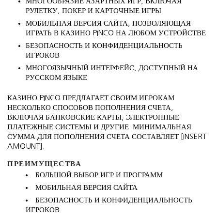
МНОГООБРАЗИЕ АЗАРТНЫХ ИГР, ВКЛЮЧАЯ
РУЛЕТКУ, ПОКЕР И КАРТОЧНЫЕ ИГРЫ
МОБИЛЬНАЯ ВЕРСИЯ САЙТА, ПОЗВОЛЯЮЩАЯ
ИГРАТЬ В КАЗИНО PINCO НА ЛЮБОМ УСТРОЙСТВЕ
БЕЗОПАСНОСТЬ И КОНФИДЕНЦИАЛЬНОСТЬ
ИГРОКОВ
МНОГОЯЗЫЧНЫЙ ИНТЕРФЕЙС, ДОСТУПНЫЙ НА
РУССКОМ ЯЗЫКЕ
КАЗИНО PINCO ПРЕДЛАГАЕТ СВОИМ ИГРОКАМ
НЕСКОЛЬКО СПОСОБОВ ПОПОЛНЕНИЯ СЧЕТА,
ВКЛЮЧАЯ БАНКОВСКИЕ КАРТЫ, ЭЛЕКТРОННЫЕ
ПЛАТЕЖНЫЕ СИСТЕМЫ И ДРУГИЕ. МИНИМАЛЬНАЯ
СУММА ДЛЯ ПОПОЛНЕНИЯ СЧЕТА СОСТАВЛЯЕТ [INSERT
AMOUNT].
ПРЕИМУЩЕСТВА
БОЛЬШОЙ ВЫБОР ИГР И ПРОГРАММ
МОБИЛЬНАЯ ВЕРСИЯ САЙТА
БЕЗОПАСНОСТЬ И КОНФИДЕНЦИАЛЬНОСТЬ
ИГРОКОВ