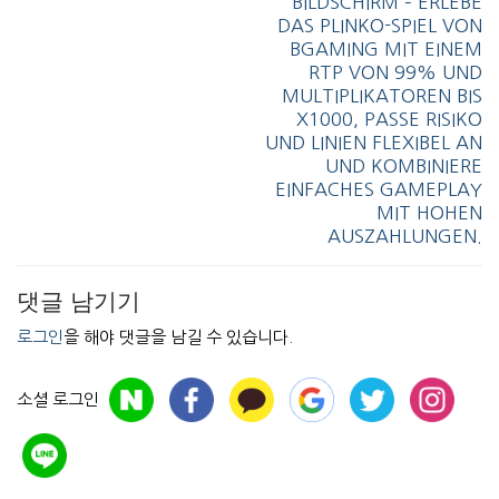
BILDSCHIRM – ERLEBE
DAS PLINKO-SPIEL VON
BGAMING MIT EINEM
RTP VON 99% UND
MULTIPLIKATOREN BIS
X1000, PASSE RISIKO
UND LINIEN FLEXIBEL AN
UND KOMBINIERE
EINFACHES GAMEPLAY
MIT HOHEN
AUSZAHLUNGEN.
댓글 남기기
로그인
을 해야 댓글을 남길 수 있습니다.
소셜 로그인