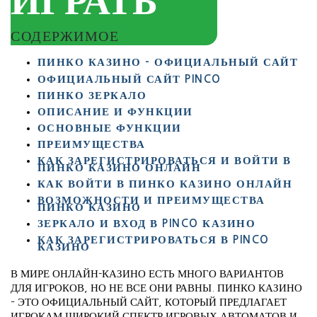
ИГРАТЬ
СОДЕРЖИМОЕ
ПИНКО КАЗИНО – ОФИЦИАЛЬНЫЙ САЙТ
ОФИЦИАЛЬНЫЙ САЙТ PINCO
ПИНКО ЗЕРКАЛО
ОПИСАНИЕ И ФУНКЦИИ
ОСНОВНЫЕ ФУНКЦИИ
ПРЕИМУЩЕСТВА
КАК ЗАРЕГИСТРИРОВАТЬСЯ И ВОЙТИ В
ПИНКО КАЗИНО ОНЛАЙН
КАК ВОЙТИ В ПИНКО КАЗИНО ОНЛАЙН
ВОЗМОЖНОСТИ И ПРЕИМУЩЕСТВА
ПИНКО КАЗИНО
ЗЕРКАЛО И ВХОД В PINCO КАЗИНО
КАК ЗАРЕГИСТРИРОВАТЬСЯ В PINCO
КАЗИНО
В МИРЕ ОНЛАЙН-КАЗИНО ЕСТЬ МНОГО ВАРИАНТОВ
ДЛЯ ИГРОКОВ, НО НЕ ВСЕ ОНИ РАВНЫ. ПИНКО КАЗИНО
– ЭТО ОФИЦИАЛЬНЫЙ САЙТ, КОТОРЫЙ ПРЕДЛАГАЕТ
ИГРОКАМ ШИРОКИЙ СПЕКТР ИГРОВЫХ АВТОМАТОВ И