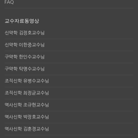
FAQ
교수자료동영상
신약학 김정호교수님
신약학 이한중교수님
구약학 한인수교수님
구약학 탁명수교수님
조직신학 유병수교수님
조직신학 최정균교수님
역사신학 조규현교수님
역사신학 박장호교수님
역사신학 김훈경교수님