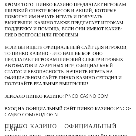
КРОМЕ ТОГО, ПИНКО КАЗИНО ПРЕДЛАГАЕТ ИГРОКАМ
ШИРОКИЙ СПЕКТР БОНУСОВ И АКЦИЙ, КОТОРЫЕ
ПОМОГУТ ИМ НАЧАТЬ ИГРАТЬ И ПОЛУЧАТЬ
ВЫИГРЫШИ. КАЗИНО ТАКЖЕ ПРЕДЛАГАЕТ ИГРОКАМ
ПОДДЕРЖКУ И ПОМОЩЬ, ЕСЛИ ОНИ ИМЕЮТ КАКИЕ-
ЛИБО ВОПРОСЫ ИЛИ ПРОБЛЕМЫ.
ЕСЛИ ВЫ ИЩЕТЕ ОФИЦИАЛЬНЫЙ САЙТ ДЛЯ ИГРОКОВ,
ТО ПИНКО КАЗИНО – ЭТО ВАШ ВЫБОР. ОНО
ПРЕДЛАГАЕТ ИГРОКАМ ШИРОКИЙ СПЕКТР ИГРОВЫХ
АВТОМАТОВ И АЗАРТНЫХ ИГР, ОФИЦИАЛЬНЫЙ
СТАТУС И БЕЗОПАСНОСТЬ. НАЧНИТЕ ИГРАТЬ НА
ОФИЦИАЛЬНОМ САЙТЕ ПИНКО КАЗИНО СЕГОДНЯ И
ПОЛУЧАЙТЕ РЕАЛЬНЫЕ ВЫИГРЫШИ!
ЗЕРКАЛО ПИНКО КАЗИНО: PINCO-CASINO.COM
ВХОД НА ОФИЦИАЛЬНЫЙ САЙТ ПИНКО КАЗИНО: PINCO-
CASINO.COM/RU/LOGIN
ПИНКО КАЗИНО – ОФИЦИАЛЬНЫЙ
САЙТ