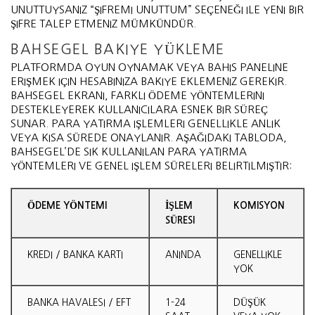
UNUTTUYSANIZ “ŞIFREMI UNUTTUM” SEÇENEĞI ILE YENI BIR
ŞIFRE TALEP ETMENIZ MÜMKÜNDÜR.
BAHSEGEL BAKIYE YÜKLEME
PLATFORMDA OYUN OYNAMAK VEYA BAHIS PANELINE
ERIŞMEK IÇIN HESABINIZA BAKIYE EKLEMENIZ GEREKIR.
BAHSEGEL EKRANI, FARKLI ÖDEME YÖNTEMLERINI
DESTEKLEYEREK KULLANICILARA ESNEK BIR SÜREÇ
SUNAR. PARA YATIRMA IŞLEMLERI GENELLIKLE ANLIK
VEYA KISA SÜREDE ONAYLANIR. AŞAĞIDAKI TABLODA,
BAHSEGEL’DE SIK KULLANILAN PARA YATIRMA
YÖNTEMLERI VE GENEL IŞLEM SÜRELERI BELIRTILMIŞTIR:
ÖDEME YÖNTEMI
İŞLEM
KOMISYON
SÜRESI
KREDI / BANKA KARTI
ANINDA
GENELLIKLE
YOK
BANKA HAVALESI / EFT
1-24
DÜŞÜK