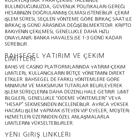
KOLAYLAŞTIRIR. PARA ÇEKME TALEBINDE
BULUNDUĞUNUZDA, GÜVENLIK POLITIKALARI GEREĞI
HESABINIZIN DOĞRULANMIŞ OLMASI ISTENEBILIR. ÇEKIM
IŞLEM SÜRESI, SEÇILEN YÖNTEME GÖRE BIRKAÇ SAAT ILE
BIRKAÇ IŞ GÜNÜ ARASINDA DEĞIŞEBILMEKTEDIR. KRIPTO
BAKIYENIN ÇEKILMESI, GENELLIKLE DAHA HIZLI
ONAYLANIR; BANKA HAVALESI ISE 1-3 GÜNÜ KADAR
SÜREBILIR.
BAHSEGEL YATIRIM VE ÇEKIM
LIMITLERI
BAHIS VE CASINO PLATFORMLARINDA YATIRIM-ÇEKIM
LIMITLERI, KULLANICILARIN BÜTÇE YÖNETIMINI DIREKT
ETKILER. BAHSEGEL DE FARKLI YÖNTEMLERE GÖRE
MINIMUM VE MAKSIMUM TUTARLAR BELIRLEYEREK
IŞLEM SÜREÇLERINI DAHA DÜZENLI HALE GETIRIR. LIMIT
BILGILERI, GENELLIKLE “ÖDEME YÖNTEMLERI” VEYA
“HESAP” SEKMESINDEN INCELENEBILIR. AYRICA YÜKSEK
HACIMLI IŞLEM YAPMAK ISTEYEN VIP ÜYELER, MÜŞTERI
HIZMETLERI ÜZERINDEN ÖZEL ANLAŞMALARLA
LIMITLERINI YÜKSELTEBILIRLER.
YENI GIRIŞ LINKLERI