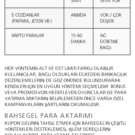
SAAT
VEYA YOK
E-CÜZDANLAR
ANINDA
YOK / ÇOK
(PAPARA, JETON VB.)
DÜŞÜK
KRIPTO PARALAR
15-60
AĞ
DAKIKA
ÜCRETINE
BAĞLI
HER YÖNTEMIN ALT VE ÜST LIMITI FARKLI OLABILIR.
KULLANICILAR, BAĞLI OLDUKLARI ÜLKEDEKI BANKACILIK
DÜZENLEMELERINI DE GÖZ ÖNÜNDE BULUNDURARAK
KENDILERI IÇIN EN UYGUN YÖNTEMI SEÇMELIDIR. BONUS
VEYA PROMOSYON HEDEFLEYEN OYUNCULAR ISE PARA
YATIRMA MIKTARINI BELIRLEMEDEN ÖNCE VARSA ÖZEL
KAMPANYALARIN ŞARTLARINI OKUMALIDIR.
BAHSEGEL PARA AKTARIMI
KUPON GELIRINI TAHSIL ETMEK IÇIN BAHSEGEL’IN ÇEŞITLI
YÖNTEMLERI DESTEKLEMESI, IŞLEM SÜREÇLERINI