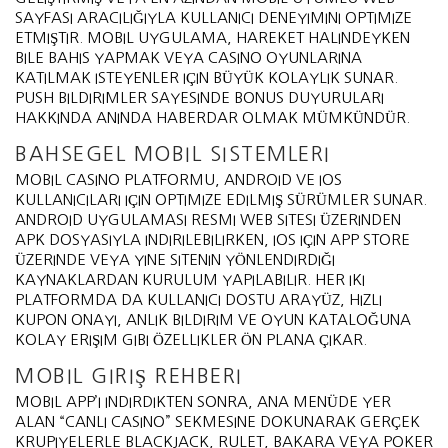
SAYFASI ARACILIĞIYLA KULLANICI DENEYIMINI OPTIMIZE
ETMIŞTIR. MOBIL UYGULAMA, HAREKET HALINDEYKEN
BILE BAHIS YAPMAK VEYA CASINO OYUNLARINA
KATILMAK ISTEYENLER IÇIN BÜYÜK KOLAYLIK SUNAR.
PUSH BILDIRIMLER SAYESINDE BONUS DUYURULARI
HAKKINDA ANINDA HABERDAR OLMAK MÜMKÜNDÜR.
BAHSEGEL MOBIL SISTEMLERI
MOBIL CASINO PLATFORMU, ANDROID VE IOS
KULLANICILARI IÇIN OPTIMIZE EDILMIŞ SÜRÜMLER SUNAR.
ANDROID UYGULAMASI RESMI WEB SITESI ÜZERINDEN
APK DOSYASIYLA INDIRILEBILIRKEN, IOS IÇIN APP STORE
ÜZERINDE VEYA YINE SITENIN YÖNLENDIRDIĞI
KAYNAKLARDAN KURULUM YAPILABILIR. HER IKI
PLATFORMDA DA KULLANICI DOSTU ARAYÜZ, HIZLI
KUPON ONAYI, ANLIK BILDIRIM VE OYUN KATALOĞUNA
KOLAY ERIŞIM GIBI ÖZELLIKLER ÖN PLANA ÇIKAR.
MOBIL GIRIŞ REHBERI
MOBIL APP’I INDIRDIKTEN SONRA, ANA MENÜDE YER
ALAN “CANLI CASINO” SEKMESINE DOKUNARAK GERÇEK
KRUPIYELERLE BLACKJACK, RULET, BAKARA VEYA POKER