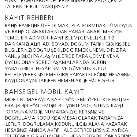
FARKLI BAHISLERDE DEĞERLENDIREBILIR VEYA ÇEKIM
TALEBINDE BULUNABILIRSINIZ.
KAYIT REHBERI
BAHIS PANELINE ÜYE OLMAK, PLATFORMDAKI TÜM OYUN
VE BAHIS OLANAKLARINDAN YARARLANABILMEK IÇIN
TEMEL BIR ADIMDIR. KAYIT IŞLEMI GENELLIKLE 1-2
DAKIKANIZI ALIR. AD, SOYAD, DOĞUM TARIHI GIBI KIŞISEL
BILGILERINIZI DOĞRU ŞEKILDE GIRMEK ÖNEMLIDIR; ZIRA
YANLIŞ BILGI PAYLAŞIMI ILERIDE PARA ÇEKME VEYA
ÜYELIK ONAY SÜRECI AŞAMALARINDA SORUN
YARATABILIR. HESAP ISMI VE GÜVENLIK KODU
BELIRLEYEREK SISTEME GIRIŞ YAPABILECEĞINIZ HESABINIZ,
KAYIT ONAYINI TAKIBEN HEMEN AKTIF HÂLE GELIR.
BAHSEGEL MOBIL KAYIT
MOBIL NUMARAYLA KAYIT YÖNTEMI, ÖZELLIKLE HIZLI VE
PRATIK BIR YÖNTEMDIR. BU YÖNTEMDE, SITENIN KAYIT
FORMUNA MOBIL NUMARANIZI GIRERSINIZ VE
DOĞRULAMA KODU KISA MESAJ OLARAK TARAFINIZA
ILETILIR. DOĞRULAMA KODUNU ILGILI ALANA YAZARAK
HESABINIZI ANINDA AKTIF HALE GETIREBILIRSINIZ. AYRICA,
TELEFONLA GIRIŞ GÜVENLIĞI, HESAP GÜVENLIĞINI ARTIRIR