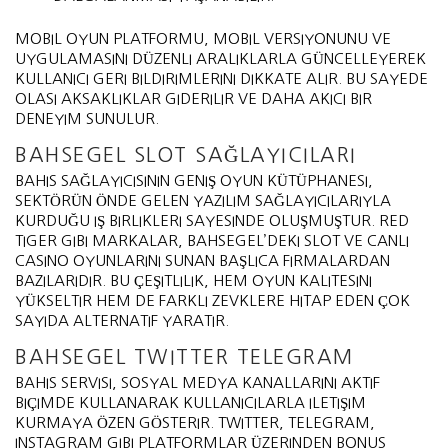
MOBIL OYUN PLATFORMU, MOBIL VERSIYONUNU VE
UYGULAMASINI DÜZENLI ARALIKLARLA GÜNCELLEYEREK
KULLANICI GERI BILDIRIMLERINI DIKKATE ALIR. BU SAYEDE
OLASI AKSAKLIKLAR GIDERILIR VE DAHA AKICI BIR
DENEYIM SUNULUR.
BAHSEGEL SLOT SAĞLAYICILARI
BAHIS SAĞLAYICISININ GENIŞ OYUN KÜTÜPHANESI,
SEKTÖRÜN ÖNDE GELEN YAZILIM SAĞLAYICILARIYLA
KURDUĞU IŞ BIRLIKLERI SAYESINDE OLUŞMUŞTUR. RED
TIGER GIBI MARKALAR, BAHSEGEL’DEKI SLOT VE CANLI
CASINO OYUNLARINI SUNAN BAŞLICA FIRMALARDAN
BAZILARIDIR. BU ÇEŞITLILIK, HEM OYUN KALITESINI
YÜKSELTIR HEM DE FARKLI ZEVKLERE HITAP EDEN ÇOK
SAYIDA ALTERNATIF YARATIR.
BAHSEGEL TWITTER TELEGRAM
BAHIS SERVISI, SOSYAL MEDYA KANALLARINI AKTIF
BIÇIMDE KULLANARAK KULLANICILARLA ILETIŞIM
KURMAYA ÖZEN GÖSTERIR. TWITTER, TELEGRAM,
INSTAGRAM GIBI PLATFORMLAR ÜZERINDEN BONUS