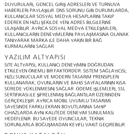
DUYURULARI, GÜNCEL GIRIŞ ADRESLERI VE TURNUVA
HABERLERI PAYLAŞILIR. DNS SORUNU GIBI DURUMLARDA,
KULLANICILAR SOSYAL MEDYA HESAPLARINI TAKIP
EDEREK EN HIZLI ŞEKILDE YENI ADRES BILGILERINE
ULAŞABILIR. AYRICA SOSYAL MEDYA ETKILEŞIMLERI,
KULLANICILARIN DENEYIMLERINI PAYLAŞMASINA OLANAK
TANIYARAK MARKA ILE DAHA YAKIN BIR BAĞ
KURMALARINI SAĞLAR.
YAZILIM ALTYAPISI
SITE ALTYAPISI, KULLANICI DENEYIMINI DOĞRUDAN
ETKILEYEN ÖNEMLI BIR FAKTÖRDÜR. SISTEM SAĞLAYICISI,
HIZLI SUNUCULAR VE MODERN TASARIM PRENSIPLERI
KULLANARAK, OYUNLARIN VE BAHIS SAYFALARININ KISA
SÜREDE YÜKLENMESINI SAĞLAR. ÖDEME IŞLEMLERI, SSL
SERTIFIKASI ILE ŞIFRELENMIŞ BAĞLANTILAR ÜZERINDEN
GERÇEKLEŞIR. AYRICA MOBIL UYUMLU TASARIMI
SAYESINDE FARKLI EKRAN BOYUTLARINA SAHIP
CIHAZLARDA AYNI KALITEDE DENEYIM SUNULMASI
HEDEFLENIR. BU SAYEDE OYUNCULAR, TEKNIK
SORUNLARLA BOĞUŞMADAN KEYIFLI VAKIT GEÇIREBILIR.