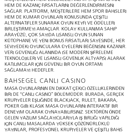
HEM DE KAZANÇ FIRSATLARINI DEĞERLENDIRMESINI
SAĞLAR. PLATFORM, MÜŞTERILERE HEM SPOR BAHISLERI
HEM DE KUMAR OYUNLARI KONUSUNDA ÇEŞITLI
ALTERNATIFLER SUNARAK OYUN KEYFI VE ÖDÜLLERI
BIRLEŞTIRMEYI AMAÇLAR. KOLAY KULLANIMA SAHIP
ARAYÜZÜ, ÇOK SAYIDA LISANSLI OYUN SUNAN
KÜTÜPHANE VE YENI BONUS FIRSATLARI SAYESINDE, HER
SEVIYEDEKI OYUNCULARA ÜYELERIN BEĞENISINI KAZANIR.
VERI GÜVENLIĞI ALANINDA ISE MODERN ŞIFRELEME
TEKNOLOJILERI VE LISANSLI GÜVENLIK ALTYAPISI ALARAK
KATILIMCILAR IÇIN GÜVENLI BIR OYUN ORTAMI
SAĞLAMAYI HEDEFLER.
BAHSEGEL CANLI CASINO
MASA OYUNLARININ EN DIKKAT ÇEKICI ÖZELLIKLERINDEN
BIRI DE “CANLI CASINO” BÖLÜMÜDÜR. BURADA, GERÇEK
KRUPIYELER EŞLIĞINDE BLACKJACK, RULET, BAKARA,
POKER GIBI KLASIK MASA OYUNLARINI INTERAKTIF BIR
DENEYIM OLARAK OYNAYABILIRSINIZ. SEKTÖRÜN ÖNDE
GELEN YAZILIM SAĞLAYICILARIYLA IŞ BIRLIĞI YAPILDIĞI
IÇIN CANLI MASALARDA YÜKSEK ÇÖZÜNÜRLÜKLÜ
YAYINLAR, PROFESYONEL KRUPIYELER VE ÇEŞITLI BAHIS