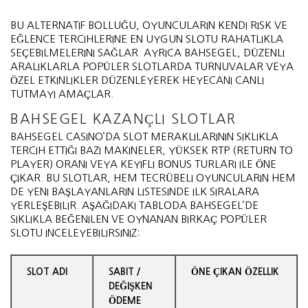
BU ALTERNATIF BOLLUĞU, OYUNCULARIN KENDI RISK VE
EĞLENCE TERCIHLERINE EN UYGUN SLOTU RAHATLIKLA
SEÇEBILMELERINI SAĞLAR. AYRICA BAHSEGEL, DÜZENLI
ARALIKLARLA POPÜLER SLOTLARDA TURNUVALAR VEYA
ÖZEL ETKINLIKLER DÜZENLEYEREK HEYECANI CANLI
TUTMAYI AMAÇLAR.
BAHSEGEL KAZANÇLI SLOTLAR
BAHSEGEL CASINO’DA SLOT MERAKLILARININ SIKLIKLA
TERCIH ETTIĞI BAZI MAKINELER, YÜKSEK RTP (RETURN TO
PLAYER) ORANI VEYA KEYIFLI BONUS TURLARI ILE ÖNE
ÇIKAR. BU SLOTLAR, HEM TECRÜBELI OYUNCULARIN HEM
DE YENI BAŞLAYANLARIN LISTESINDE ILK SIRALARA
YERLEŞEBILIR. AŞAĞIDAKI TABLODA BAHSEGEL’DE
SIKLIKLA BEĞENILEN VE OYNANAN BIRKAÇ POPÜLER
SLOTU INCELEYEBILIRSINIZ:
SLOT ADI
SABIT /
ÖNE ÇIKAN ÖZELLIK
DEĞIŞKEN
ÖDEME