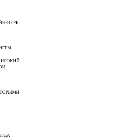
ЙН-ИГРЫ.
ИГРЫ.
ШИРОКИЙ
ОИ
ОТОРЫМИ
ЕГДА