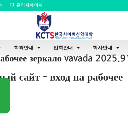
m
관리자페이지
학과안내
입학안내
학사안내
абочее зеркало vavada 2025.9
ый сайт – вход на рабочее