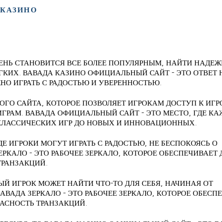
 КАЗИНО
ДЕНЬ СТАНОВИТСЯ ВСЕ БОЛЕЕ ПОПУЛЯРНЫМ, НАЙТИ НАДЕ
ЕГКИХ. ВАВАДА КАЗИНО ОФИЦИАЛЬНЫЙ САЙТ – ЭТО ОТВЕТ 
НО ИГРАТЬ С РАДОСТЬЮ И УВЕРЕННОСТЬЮ.
НОГО САЙТА, КОТОРОЕ ПОЗВОЛЯЕТ ИГРОКАМ ДОСТУП К ИГ
ИГРАМ. ВАВАДА ОФИЦИАЛЬНЫЙ САЙТ – ЭТО МЕСТО, ГДЕ К
 КЛАССИЧЕСКИХ ИГР ДО НОВЫХ И ИННОВАЦИОННЫХ.
Е ИГРОКИ МОГУТ ИГРАТЬ С РАДОСТЬЮ, НЕ БЕСПОКОЯСЬ О
РКАЛО – ЭТО РАБОЧЕЕ ЗЕРКАЛО, КОТОРОЕ ОБЕСПЕЧИВАЕТ 
ТРАНЗАКЦИЙ.
ЫЙ ИГРОК МОЖЕТ НАЙТИ ЧТО-ТО ДЛЯ СЕБЯ, НАЧИНАЯ ОТ
ВАДА ЗЕРКАЛО – ЭТО РАБОЧЕЕ ЗЕРКАЛО, КОТОРОЕ ОБЕСП
ПАСНОСТЬ ТРАНЗАКЦИЙ.