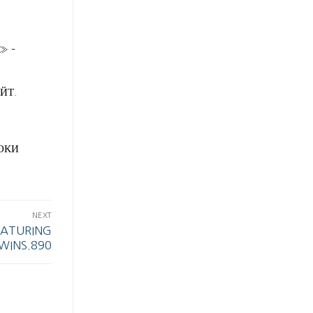
» –
ЙТ.
ОКИ
NEXT
EATURING
WINS.890