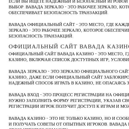
ЕСЛИ ВЫ ИЩЕТЕ НАДЕЖНЫЙ И БЕЗОПАСНЫЙ ИГРОВОЙ 
ВЫБОР. ВАВАДА ЗЕРКАЛО – ЭТО РАБОЧЕЕ ЗЕРКАЛО, КО
ОБЕСПЕЧИВАЕТ БЕЗОПАСНОСТЬ ТРАНЗАКЦИЙ.
ВАВАДА ОФИЦИАЛЬНЫЙ САЙТ – ЭТО МЕСТО, ГДЕ КАЖД
ЗЕРКАЛО – ЭТО РАБОЧЕЕ ЗЕРКАЛО, КОТОРОЕ ОБЕСПЕЧИ
БЕЗОПАСНОСТЬ ТРАНЗАКЦИЙ.
ОФИЦИАЛЬНЫЙ САЙТ ВАВАДА КАЗИН
ОФИЦИАЛЬНЫЙ САЙТ ВАВАДА КАЗИНО – ЭТО МЕСТО, 
КАЗИНО, ВКЛЮЧАЯ СПИСОК ДОСТУПНЫХ ИГР, УСЛОВИЯ
ВАВАДА ЗЕРКАЛО – ЭТО ЗЕРКАЛО ОФИЦИАЛЬНОГО САЙ
КАЗИНО, ДАЖЕ ЕСЛИ ОФИЦИАЛЬНЫЙ САЙТ ЗАБЛОКИРОВ
НАДЕЖНЫЙ СПОСОБ ИГРАТЬ В КАЗИНО, НЕ ОПАСАЯСЬ 
ВАВАДА ВХОД – ЭТО ПРОЦЕСС РЕГИСТРАЦИИ НА ОФИЦ
НУЖНО ЗАПОЛНИТЬ ФОРМУ РЕГИСТРАЦИИ, УКАЗАВ СВ
РЕГИСТРАЦИИ ИГРОК ПОЛУЧИТ ДОСТУП К ИГРАМ И МОЖ
ВАВАДА КАЗИНО – ЭТО НЕ ТОЛЬКО КАЗИНО, НО И СО
И ПОЛУЧАТЬ СОВЕТЫ ОТ ОПЫТНЫХ ИГРОКОВ. ВАВАДА К