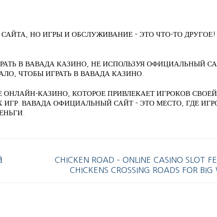
АЙТА, НО ИГРЫ И ОБСЛУЖИВАНИЕ – ЭТО ЧТО-ТО ДРУГОЕ!
ГРАТЬ В ВАВАДА КАЗИНО, НЕ ИСПОЛЬЗУЯ ОФИЦИАЛЬНЫЙ СА
ЛО, ЧТОБЫ ИГРАТЬ В ВАВАДА КАЗИНО.
Е ОНЛАЙН-КАЗИНО, КОТОРОЕ ПРИВЛЕКАЕТ ИГРОКОВ СВОЕЙ
ИГР. ВАВАДА ОФИЦИАЛЬНЫЙ САЙТ – ЭТО МЕСТО, ГДЕ ИГР
ЕНЬГИ.
Й
CHICKEN ROAD – ONLINE CASINO SLOT F
CHICKENS CROSSING ROADS FOR BIG 