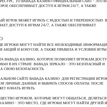
РЕСУРС, ТО ВАВАДА КАЗИНО ОФИЦИАЛЬНЫЙ САЙТ – ЭТО 
ТОРОЕ ОБЕСПЕЧИВАЕТ ДОСТУП К ИГРАМ 24/7, А ТАКЖЕ
ЫЙ ИГРОК МОЖЕТ ИГРАТЬ С РАДОСТЬЮ И УВЕРЕННОСТЬЮ. 
ВАЕТ ДОСТУП К ИГРАМ 24/7, А ТАКЖЕ ОБЕСПЕЧИВАЕТ
О
ГДЕ ИГРОКИ МОГУТ НАЙТИ ВСЕ НЕОБХОДИМЫЕ ИНФОРМАЦ
 АКЦИЙ И БОНУСОВ, А ТАКЖЕ ПРАВИЛА И УСЛОВИЯ ИГРЫ
ТА ВАВАДА КАЗИНО, КОТОРОЕ ПОЗВОЛЯЕТ ИГРОКАМ ДОСТУ
АН В ИХ СТРАНЕ. ВАВАДА ЗЕРКАЛО – ЭТО БЕЗОПАСНЫЙ И
ЗА СВОЮ БЕЗОПАСНОСТЬ.
ИАЛЬНОМ САЙТЕ ВАВАДА КАЗИНО. ДЛЯ РЕГИСТРАЦИИ ИГРО
ОИ ЛИЧНЫЕ ДАННЫЕ И ВЫБРАТЬ СПОСОБ ОПЛАТЫ. ПОСЛЕ
ЕТ НАЧАТЬ ИГРАТЬ.
ОБЩЕСТВО ИГРОКОВ, КОТОРЫЕ МОГУТ ОБЩАТЬСЯ, ДЕЛИТЬС
АЗИНО – ЭТО МЕСТО, ГДЕ ИГРОКИ МОГУТ НАЙТИ ДРУЗЕЙ И