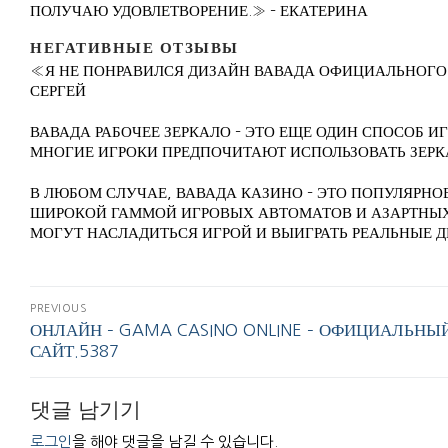
ПОЛУЧАЮ УДОВЛЕТВОРЕНИЕ.» – ЕКАТЕРИНА
НЕГАТИВНЫЕ ОТЗЫВЫ
«Я НЕ ПОНРАВИЛСЯ ДИЗАЙН ВАВАДА ОФИЦИАЛЬНОГО С
СЕРГЕЙ
ВАВАДА РАБОЧЕЕ ЗЕРКАЛО – ЭТО ЕЩЕ ОДИН СПОСОБ И
МНОГИЕ ИГРОКИ ПРЕДПОЧИТАЮТ ИСПОЛЬЗОВАТЬ ЗЕРКА
В ЛЮБОМ СЛУЧАЕ, ВАВАДА КАЗИНО – ЭТО ПОПУЛЯРНО
ШИРОКОЙ ГАММОЙ ИГРОВЫХ АВТОМАТОВ И АЗАРТНЫХ 
МОГУТ НАСЛАДИТЬСЯ ИГРОЙ И ВЫИГРАТЬ РЕАЛЬНЫЕ Д
PREVIOUS
ОНЛАЙН – GAMA CASINO ONLINE – ОФИЦИАЛЬНЫ
САЙТ.5387
댓글 남기기
로그인
을 해야 댓글을 남길 수 있습니다.