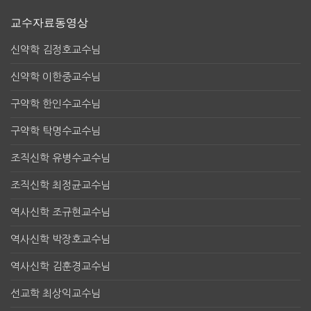
교수자료동영상
신약학 김정호교수님
신약학 이한중교수님
구약학 한인수교수님
구약학 탁명수교수님
조직신학 유병수교수님
조직신학 최정균교수님
역사신학 조규현교수님
역사신학 박장호교수님
역사신학 김훈경교수님
선교학 최상익교수님