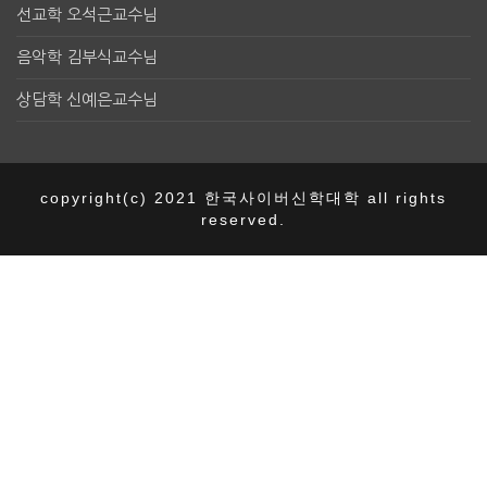
선교학 오석근교수님
음악학 김부식교수님
상담학 신예은교수님
copyright(c) 2021 한국사이버신학대학 all rights
reserved.