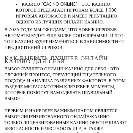
КАЗИНО “CASINO ONLINE” – ЭТО КАЗИНО,
КОТОРОЕ ПРЕДЛАГАЕТ ИГРОКАМ БОЛЕЕ 1 000
ИГРОВЫХ АВТОМАТОВ И ИМЕЕТ РЕПУТАЦИЮ
ОДНОГО ИЗ ЛУЧШИХ ОНЛАЙН-КАЗИНО.
В 2025 ГОДУ МЫ ОЖИДАЕМ, ЧТО НОВЫЕ ИГРОВЫЕ
АВТОМАТЫ БУДУТ ЕЩЕ БОЛЕЕ ПОПУЛЯРНЫМИ, И ЧТО
ТОП КАЗИНО БУДЕТ ИЗМЕНЯТЬСЯ В ЗАВИСИМОСТИ ОТ
ПРЕДПОЧТЕНИЙ ИГРОКОВ.
КАК ВЫБРАТЬ ЛУЧШЕЕ ОНЛАЙН-
КАЗИНО ДЛЯ СЕБЯ
ВЫБОР ЛУЧШЕГО ОНЛАЙН-КАЗИНО ДЛЯ СЕБЯ – ЭТО
СЛОЖНЫЙ ПРОЦЕСС, ТРЕБУЮЩИЙ ТЩАТЕЛЬНОГО
ПОДХОДА И АНАЛИЗА РАЗЛИЧНЫХ ФАКТОРОВ. В ЭТОМ
РАЗДЕЛЕ МЫ РАССМОТРИМ КЛЮЧЕВЫЕ МОМЕНТЫ,
КОТОРЫЕ ПОМОГУТ ВАМ СДЕЛАТЬ ПРАВИЛЬНЫЙ
ВЫБОР.
ПЕРВЫМ И НАИБОЛЕЕ ВАЖНЫМ ШАГОМ ЯВЛЯЕТСЯ
ВЫБОР ЛИЦЕНЗИРОВАННОГО ОНЛАЙН-КАЗИНО.
ТОЛЬКО ЛИЦЕНЗИРОВАННЫЕ КАЗИНО ОБЕСПЕЧИВАЮТ
БЕЗОПАСНОСТЬ И ЧЕСТНОСТЬ ИГР, А ТАКЖЕ