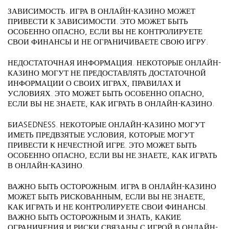
ЗАВИСИМОСТЬ. ИГРА В ОНЛАЙН-КАЗИНО МОЖЕТ
ПРИВЕСТИ К ЗАВИСИМОСТИ. ЭТО МОЖЕТ БЫТЬ
ОСОБЕННО ОПАСНО, ЕСЛИ ВЫ НЕ КОНТРОЛИРУЕТЕ
СВОИ ФИНАНСЫ И НЕ ОГРАНИЧИВАЕТЕ СВОЮ ИГРУ.
НЕДОСТАТОЧНАЯ ИНФОРМАЦИЯ. НЕКОТОРЫЕ ОНЛАЙН-
КАЗИНО МОГУТ НЕ ПРЕДОСТАВЛЯТЬ ДОСТАТОЧНОЙ
ИНФОРМАЦИИ О СВОИХ ИГРАХ, ПРАВИЛАХ И
УСЛОВИЯХ. ЭТО МОЖЕТ БЫТЬ ОСОБЕННО ОПАСНО,
ЕСЛИ ВЫ НЕ ЗНАЕТЕ, КАК ИГРАТЬ В ОНЛАЙН-КАЗИНО.
БИASEDNESS. НЕКОТОРЫЕ ОНЛАЙН-КАЗИНО МОГУТ
ИМЕТЬ ПРЕДВЗЯТЫЕ УСЛОВИЯ, КОТОРЫЕ МОГУТ
ПРИВЕСТИ К НЕЧЕСТНОЙ ИГРЕ. ЭТО МОЖЕТ БЫТЬ
ОСОБЕННО ОПАСНО, ЕСЛИ ВЫ НЕ ЗНАЕТЕ, КАК ИГРАТЬ
В ОНЛАЙН-КАЗИНО.
ВАЖНО БЫТЬ ОСТОРОЖНЫМ. ИГРА В ОНЛАЙН-КАЗИНО
МОЖЕТ БЫТЬ РИСКОВАННЫМ, ЕСЛИ ВЫ НЕ ЗНАЕТЕ,
КАК ИГРАТЬ И НЕ КОНТРОЛИРУЕТЕ СВОИ ФИНАНСЫ.
ВАЖНО БЫТЬ ОСТОРОЖНЫМ И ЗНАТЬ, КАКИЕ
ОГРАНИЧЕНИЯ И РИСКИ СВЯЗАНЫ С ИГРОЙ В ОНЛАЙН-