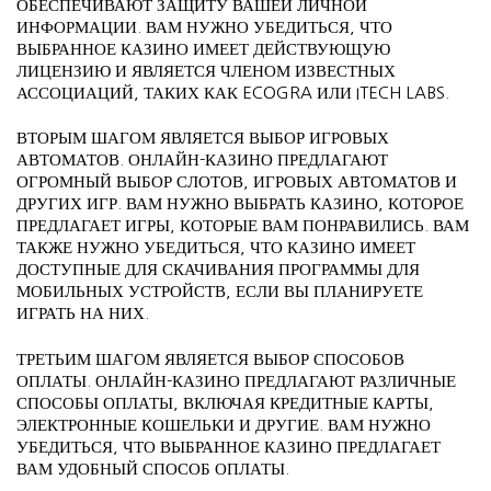
ОБЕСПЕЧИВАЮТ ЗАЩИТУ ВАШЕЙ ЛИЧНОЙ
ИНФОРМАЦИИ. ВАМ НУЖНО УБЕДИТЬСЯ, ЧТО
ВЫБРАННОЕ КАЗИНО ИМЕЕТ ДЕЙСТВУЮЩУЮ
ЛИЦЕНЗИЮ И ЯВЛЯЕТСЯ ЧЛЕНОМ ИЗВЕСТНЫХ
АССОЦИАЦИЙ, ТАКИХ КАК ECOGRA ИЛИ ITECH LABS.
ВТОРЫМ ШАГОМ ЯВЛЯЕТСЯ ВЫБОР ИГРОВЫХ
АВТОМАТОВ. ОНЛАЙН-КАЗИНО ПРЕДЛАГАЮТ
ОГРОМНЫЙ ВЫБОР СЛОТОВ, ИГРОВЫХ АВТОМАТОВ И
ДРУГИХ ИГР. ВАМ НУЖНО ВЫБРАТЬ КАЗИНО, КОТОРОЕ
ПРЕДЛАГАЕТ ИГРЫ, КОТОРЫЕ ВАМ ПОНРАВИЛИСЬ. ВАМ
ТАКЖЕ НУЖНО УБЕДИТЬСЯ, ЧТО КАЗИНО ИМЕЕТ
ДОСТУПНЫЕ ДЛЯ СКАЧИВАНИЯ ПРОГРАММЫ ДЛЯ
МОБИЛЬНЫХ УСТРОЙСТВ, ЕСЛИ ВЫ ПЛАНИРУЕТЕ
ИГРАТЬ НА НИХ.
ТРЕТЬИМ ШАГОМ ЯВЛЯЕТСЯ ВЫБОР СПОСОБОВ
ОПЛАТЫ. ОНЛАЙН-КАЗИНО ПРЕДЛАГАЮТ РАЗЛИЧНЫЕ
СПОСОБЫ ОПЛАТЫ, ВКЛЮЧАЯ КРЕДИТНЫЕ КАРТЫ,
ЭЛЕКТРОННЫЕ КОШЕЛЬКИ И ДРУГИЕ. ВАМ НУЖНО
УБЕДИТЬСЯ, ЧТО ВЫБРАННОЕ КАЗИНО ПРЕДЛАГАЕТ
ВАМ УДОБНЫЙ СПОСОБ ОПЛАТЫ.