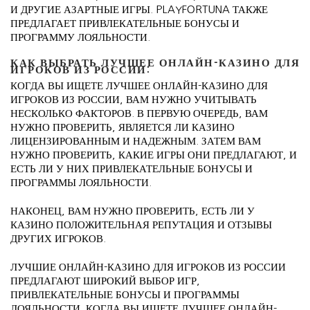
И ДРУГИЕ АЗАРТНЫЕ ИГРЫ. PLAYFORTUNA ТАКЖЕ
ПРЕДЛАГАЕТ ПРИВЛЕКАТЕЛЬНЫЕ БОНУСЫ И
ПРОГРАММУ ЛОЯЛЬНОСТИ.
КАК ВЫБРАТЬ ЛУЧШЕЕ ОНЛАЙН-КАЗИНО ДЛЯ
ИГРОКОВ ИЗ РОССИИ:
КОГДА ВЫ ИЩЕТЕ ЛУЧШЕЕ ОНЛАЙН-КАЗИНО ДЛЯ
ИГРОКОВ ИЗ РОССИИ, ВАМ НУЖНО УЧИТЫВАТЬ
НЕСКОЛЬКО ФАКТОРОВ. В ПЕРВУЮ ОЧЕРЕДЬ, ВАМ
НУЖНО ПРОВЕРИТЬ, ЯВЛЯЕТСЯ ЛИ КАЗИНО
ЛИЦЕНЗИРОВАННЫМ И НАДЕЖНЫМ. ЗАТЕМ ВАМ
НУЖНО ПРОВЕРИТЬ, КАКИЕ ИГРЫ ОНИ ПРЕДЛАГАЮТ, И
ЕСТЬ ЛИ У НИХ ПРИВЛЕКАТЕЛЬНЫЕ БОНУСЫ И
ПРОГРАММЫ ЛОЯЛЬНОСТИ.
НАКОНЕЦ, ВАМ НУЖНО ПРОВЕРИТЬ, ЕСТЬ ЛИ У
КАЗИНО ПОЛОЖИТЕЛЬНАЯ РЕПУТАЦИЯ И ОТЗЫВЫ
ДРУГИХ ИГРОКОВ.
ЛУЧШИЕ ОНЛАЙН-КАЗИНО ДЛЯ ИГРОКОВ ИЗ РОССИИ
ПРЕДЛАГАЮТ ШИРОКИЙ ВЫБОР ИГР,
ПРИВЛЕКАТЕЛЬНЫЕ БОНУСЫ И ПРОГРАММЫ
ЛОЯЛЬНОСТИ. КОГДА ВЫ ИЩЕТЕ ЛУЧШЕЕ ОНЛАЙН-