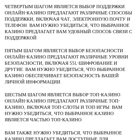
ЧЕТВЕРТЫМ ШАГОМ ЯВЛЯЕТСЯ ВЫБОР ПОДДЕРЖКИ.
ОНЛАЙН-КАЗИНО ПРЕДЛАГАЮТ РАЗЛИЧНЫЕ СПОСОБЫ
ПОДДЕРЖКИ, ВКЛЮЧАЯ ЧАТ, ЭЛЕКТРОННУЮ ПОЧТУ И
ТЕЛЕФОН. ВАМ НУЖНО УБЕДИТЬСЯ, ЧТО ВЫБРАННОЕ
КАЗИНО ПРЕДЛАГАЕТ ВАМ УДОБНЫЙ СПОСОБ СВЯЗИ С
ПОДДЕРЖКОЙ.
ПЯТЫМ ШАГОМ ЯВЛЯЕТСЯ ВЫБОР БЕЗОПАСНОСТИ.
ОНЛАЙН-КАЗИНО ПРЕДЛАГАЮТ РАЗЛИЧНЫЕ УРОВНИ
БЕЗОПАСНОСТИ, ВКЛЮЧАЯ SSL-ШИФРОВАНИЕ И
ДРУГИЕ. ВАМ НУЖНО УБЕДИТЬСЯ, ЧТО ВЫБРАННОЕ
КАЗИНО ОБЕСПЕЧИВАЕТ БЕЗОПАСНОСТЬ ВАШЕЙ
ЛИЧНОЙ ИНФОРМАЦИИ.
ШЕСТЫМ ШАГОМ ЯВЛЯЕТСЯ ВЫБОР ТОП-КАЗИНО.
ОНЛАЙН-КАЗИНО ПРЕДЛАГАЮТ РАЗЛИЧНЫЕ ТОП-
КАЗИНО, ВКЛЮЧАЯ ТОП-СЛОТЫ И ТОП-ИГРЫ. ВАМ
НУЖНО УБЕДИТЬСЯ, ЧТО ВЫБРАННОЕ КАЗИНО
ЯВЛЯЕТСЯ ЧАСТЬЮ ТОП-КАЗИНО.
ВАМ ТАКЖЕ НУЖНО УБЕДИТЬСЯ, ЧТО ВЫБРАННОЕ
КАЗИНО ПРЕДЛАГАЕТ ВАМ ДОСТУПНЫЕ ДЛЯ