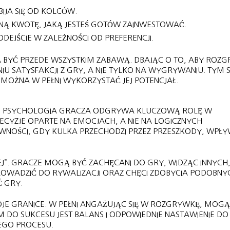
IJA SIĘ OD KOLCÓW.
NĄ KWOTĘ, JAKĄ JESTEŚ GOTÓW ZAINWESTOWAĆ.
DEJŚCIE W ZALEŻNOŚCI OD PREFERENCJI.
 BYĆ PRZEDE WSZYSTKIM ZABAWĄ. DBAJĄC O TO, ABY ROZG
NIU SATYSFAKCJI Z GRY, A NIE TYLKO NA WYGRYWANIU. TYM
MOŻNA W PEŁNI WYKORZYSTAĆ JEJ POTENCJAŁ.
H, PSYCHOLOGIA GRACZA ODGRYWA KLUCZOWĄ ROLĘ W
ECYZJE OPARTE NA EMOCJACH, A NIE NA LOGICZNYCH
WNOŚCI, GDY KULKA PRZECHODZI PRZEZ PRZESZKODY, WPŁ
J”. GRACZE MOGĄ BYĆ ZACHĘCANI DO GRY, WIDZĄC INNYCH
ROWADZIĆ DO RYWALIZACJI ORAZ CHĘCI ZDOBYCIA PODOBNY
Ć GRY.
WOJE GRANICE. W PEŁNI ANGAŻUJĄC SIĘ W ROZGRYWKĘ, MOGĄ
 DO SUKCESU JEST BALANS I ODPOWIEDNIE NASTAWIENIE DO
EGO PROCESU.