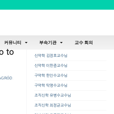
커뮤니티
부속기관
교수 회의
o to
신약학 김정호교수님
신약학 이한중교수님
구약학 한인수교수님
AGRÓD.
구약학 탁명수교수님
조직신학 유병수교수님
조직신학 최정균교수님