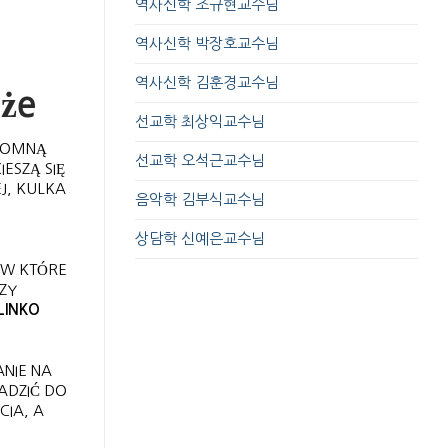
역사신학 조규현교수님
역사신학 박장호교수님
역사신학 김훈경교수님
 że
선교학 최상익교수님
GROMNĄ
선교학 오석근교수님
IESZĄ SIĘ
J, KULKA
음악학 김부식교수님
상담학 신예은교수님
 W KTÓRE
RZY
LINKO
NIE NA
ADZIĆ DO
CIA, A