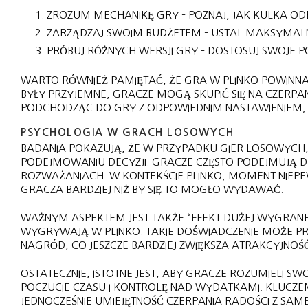
ZROZUM MECHANIKĘ GRY – POZNAJ, JAK KULKA ODB
ZARZĄDZAJ SWOIM BUDŻETEM – USTAL MAKSYMAL
PRÓBUJ RÓŻNYCH WERSJI GRY – DOSTOSUJ SWOJE PO
WARTO RÓWNIEŻ PAMIĘTAĆ, ŻE GRA W PLINKO POWINNA
BYŁY PRZYJEMNE, GRACZE MOGĄ SKUPIĆ SIĘ NA CZERPA
PODCHODZĄC DO GRY Z ODPOWIEDNIM NASTAWIENIEM, 
PSYCHOLOGIA W GRACH LOSOWYCH
BADANIA POKAZUJĄ, ŻE W PRZYPADKU GIER LOSOWYC
PODEJMOWANIU DECYZJI. GRACZE CZĘSTO PODEJMUJĄ D
ROZWAŻANIACH. W KONTEKŚCIE PLINKO, MOMENT NIEPE
GRACZA BARDZIEJ NIŻ BY SIĘ TO MOGŁO WYDAWAĆ.
WAŻNYM ASPEKTEM JEST TAKŻE “EFEKT DUŻEJ WYGRANE
WYGRYWAJĄ W PLINKO. TAKIE DOŚWIADCZENIE MOŻE P
NAGRÓD, CO JESZCZE BARDZIEJ ZWIĘKSZA ATRAKCYJNOŚ
OSTATECZNIE, ISTOTNE JEST, ABY GRACZE ROZUMIELI S
POCZUCIE CZASU I KONTROLĘ NAD WYDATKAMI. KLUCZEM
JEDNOCZEŚNIE UMIEJĘTNOŚĆ CZERPANIA RADOŚCI Z SAM