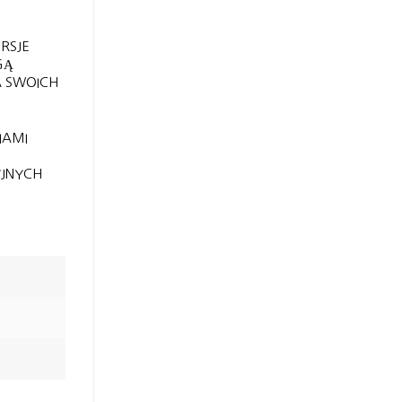
RSJE
GĄ
A SWOICH
IAMI
YJNYCH