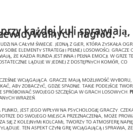
przy każdej kuli sprawiają,
przewidywalnych nagród.
LUDZI NA CAŁYM ŚWIECIE. JEDNĄ Z GIER, KTÓRA ZYSKAŁA O
 W SOBIE ELEMENTY STRATEGII I PEŁNEJ LOSOWOŚCI. GRACZE C
JĄ, ŻE KAŻDA RUNDA JEST INNA I PEŁNA EMOCJI. W GRZE TE
 OSTATECZNIE LĄDUJE W JEDNEJ Z DOSTĘPNYCH KOMÓR, CO
NOCZEŚNIE WCIĄGAJĄCA. GRACZE MAJĄ MOŻLIWOŚĆ WYBORU,
EKAĆ, ABY ZOBACZYĆ, GDZIE SPADNIE. TAKIE PODEJŚCIE TWO
NĄCE SPRÓBOWAĆ SWOJEGO SZCZĘŚCIA W GRACH LOSOWYCH.
P
NIANYCH WRAŻEŃ.
LINKO, JEST JEGO WPŁYW NA PSYCHOLOGIĘ GRACZY. CZEKA
OTRZE DO SWOJEGO MIEJSCA PRZEZNACZENIA, MOŻE PROW
 SIĘ Z KOLEJNYMI KOLCAMI, TWORZY TO ATMOSFERĘ NAPIĘ
LĄDUJE. TEN ASPEKT CZYNI GRĘ WCIĄGAJĄCĄ I SPRAWIA, ŻE