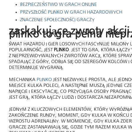
BEZPIECZEŃSTWO W GRACH ONLINE
PRZYSZŁOŚĆ PLINKO W GRACH HAZARDOWYCH
ZNACZENIE SPOŁECZNOŚCI GRACZY
zaskakujące zwroty akcji 
plinko to gra pełna nie
ŚWIAT HAZARDU I GIER LOSOWYCH FASCYNUJE MILIONY 
POPULARNOŚĆ, JEST
PLINKO
. JEST TO GRA, KTÓRA ŁĄCZY
Z NIEPRZEWIDYWALNYCH ZWROTÓW AKCJI, KTÓRE SPRAWIA
SPADAJĄC Z GÓRY, ODBIJA SIĘ OD SZEREGÓW KOLCÓW I
DETERMINUJE WYGRANĄ.
MECHANIKA
PLINKO
JEST NIEZWYKLE PROSTA, ALE JED
MIEJSCE KULKA POLECI, A NASTĘPNIE MUSZĄ JEDYNIE CZ
NAPIĘCIE I EKSCYTACJĘ, CO PRZYCIĄGA OSOBY PRAG
JEST GRĄ, KTÓRA ŁĄCZY LUDZI I DOSTARCZA NIEZAPOM
JEDNYM Z KLUCZOWYCH ELEMENTÓW, KTÓRY WYRÓŻNIA P
ZAKOŃCZENIE RUNDY, MOMENT, GDY KULKA W KOŃCU D
WZROSTU ADRENALINY. W MOMENCIE, GDY KULKA ZDERZA
GRACZE ZASTANAWIAJĄ SIĘ, GDZIE TYM RAZEM KULKA WY