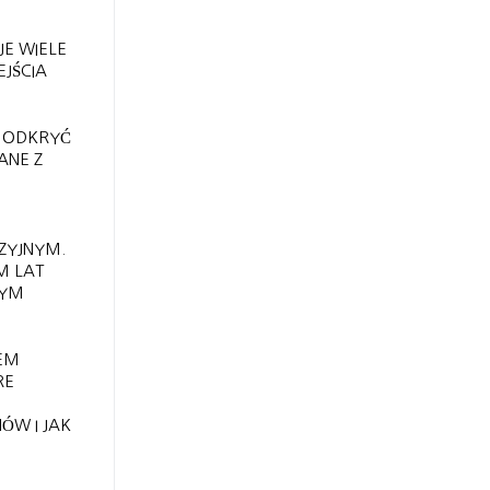
JE WIELE
JŚCIA
Z ODKRYĆ
ANE Z
ZYJNYM.
M LAT
NYM
SEM
RE
ÓW I JAK