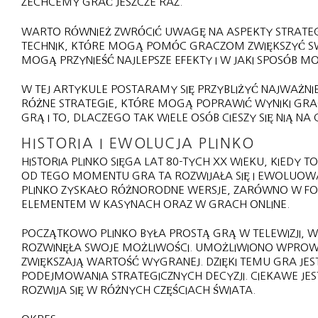
ZECHCEMY GRAĆ JESZCZE RAZ.
WARTO RÓWNIEŻ ZWRÓCIĆ UWAGĘ NA ASPEKTY STRATEGII 
TECHNIK, KTÓRE MOGĄ POMÓC GRACZOM ZWIĘKSZYĆ SWOJ
MOGĄ PRZYNIEŚĆ NAJLEPSZE EFEKTY I W JAKI SPOSÓB 
W TEJ ARTYKULE POSTARAMY SIĘ PRZYBLIŻYĆ NAJWAŻNIE
RÓŻNE STRATEGIE, KTÓRE MOGĄ POPRAWIĆ WYNIKI GRA
GRĄ I TO, DLACZEGO TAK WIELE OSÓB CIESZY SIĘ NIĄ NA 
HISTORIA I EWOLUCJA PLINKO
HISTORIA PLINKO SIĘGA LAT 80-TYCH XX WIEKU, KIED
OD TEGO MOMENTU GRA TA ROZWIJAŁA SIĘ I EWOLUOWAŁ
PLINKO ZYSKAŁO RÓŻNORODNE WERSJE, ZARÓWNO W FORM
ELEMENTEM W KASYNACH ORAZ W GRACH ONLINE.
POCZĄTKOWO PLINKO BYŁA PROSTĄ GRĄ W TELEWIZJI,
ROZWINĘŁA SWOJE MOŻLIWOŚCI. UMOŻLIWIONO WPROWA
ZWIĘKSZAJĄ WARTOŚĆ WYGRANEJ. DZIĘKI TEMU GRA JEST
PODEJMOWANIA STRATEGICZNYCH DECYZJI. CIEKAWE JES
ROZWIJA SIĘ W RÓŻNYCH CZĘŚCIACH ŚWIATA.