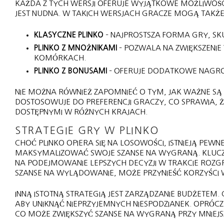
KAŻDA Z TYCH WERSJI OFERUJE WYJĄTKOWE MOŻLIWOŚCI
JEST NUDNA. W TAKICH WERSJACH GRACZE MOGĄ TAKŻE 
KLASYCZNE PLINKO
– NAJPROSTSZA FORMA GRY, SKU
PLINKO Z MNOŻNIKAMI
– POZWALA NA ZWIĘKSZENI
KOMÓRKACH.
PLINKO Z BONUSAMI
– OFERUJE DODATKOWE NAGROD
NIE MOŻNA RÓWNIEŻ ZAPOMNIEĆ O TYM, JAK WAŻNE SĄ
DOSTOSOWUJE DO PREFERENCJI GRACZY, CO SPRAWIA, Ż
DOSTĘPNYMI W RÓŻNYCH KRAJACH.
STRATEGIE GRY W PLINKO
CHOĆ PLINKO OPIERA SIĘ NA LOSOWOŚCI, ISTNIEJĄ PE
MAKSYMALIZOWAĆ SWOJE SZANSE NA WYGRANĄ. KLUCZ
NA PODEJMOWANIE LEPSZYCH DECYZJI W TRAKCIE ROZGR
SZANSE NA WYLĄDOWANIE, MOŻE PRZYNIEŚĆ KORZYŚCI W
INNĄ ISTOTNĄ STRATEGIĄ JEST ZARZĄDZANIE BUDŻETEM.
ABY UNIKNĄĆ NIEPRZYJEMNYCH NIESPODZIANEK. OPRÓ
CO MOŻE ZWIĘKSZYĆ SZANSE NA WYGRANĄ PRZY MNIEJ