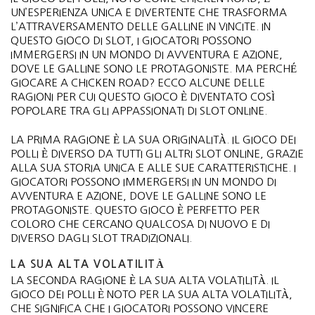
UN’ESPERIENZA UNICA E DIVERTENTE CHE TRASFORMA
L’ATTRAVERSAMENTO DELLE GALLINE IN VINCITE. IN
QUESTO GIOCO DI SLOT, I GIOCATORI POSSONO
IMMERGERSI IN UN MONDO DI AVVENTURA E AZIONE,
DOVE LE GALLINE SONO LE PROTAGONISTE. MA PERCHÉ
GIOCARE A CHICKEN ROAD? ECCO ALCUNE DELLE
RAGIONI PER CUI QUESTO GIOCO È DIVENTATO COSÌ
POPOLARE TRA GLI APPASSIONATI DI SLOT ONLINE.
LA PRIMA RAGIONE È LA SUA ORIGINALITÀ. IL GIOCO DEI
POLLI È DIVERSO DA TUTTI GLI ALTRI SLOT ONLINE, GRAZIE
ALLA SUA STORIA UNICA E ALLE SUE CARATTERISTICHE. I
GIOCATORI POSSONO IMMERGERSI IN UN MONDO DI
AVVENTURA E AZIONE, DOVE LE GALLINE SONO LE
PROTAGONISTE. QUESTO GIOCO È PERFETTO PER
COLORO CHE CERCANO QUALCOSA DI NUOVO E DI
DIVERSO DAGLI SLOT TRADIZIONALI.
LA SUA ALTA VOLATILITÀ
LA SECONDA RAGIONE È LA SUA ALTA VOLATILITÀ. IL
GIOCO DEI POLLI È NOTO PER LA SUA ALTA VOLATILITÀ,
CHE SIGNIFICA CHE I GIOCATORI POSSONO VINCERE