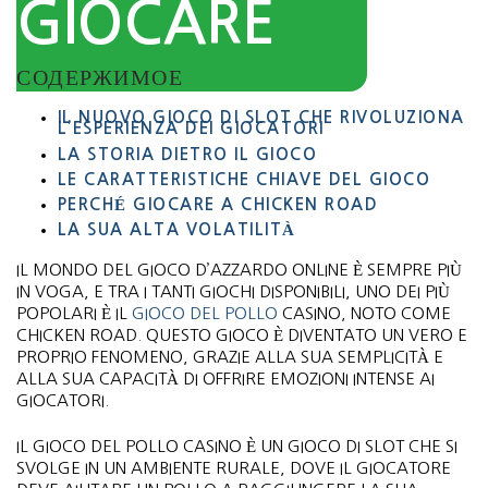
GIOCARE
СОДЕРЖИМОЕ
IL NUOVO GIOCO DI SLOT CHE RIVOLUZIONA
L’ESPERIENZA DEI GIOCATORI
LA STORIA DIETRO IL GIOCO
LE CARATTERISTICHE CHIAVE DEL GIOCO
PERCHÉ GIOCARE A CHICKEN ROAD
LA SUA ALTA VOLATILITÀ
IL MONDO DEL GIOCO D’AZZARDO ONLINE È SEMPRE PIÙ
IN VOGA, E TRA I TANTI GIOCHI DISPONIBILI, UNO DEI PIÙ
POPOLARI È IL
GIOCO DEL POLLO
CASINO, NOTO COME
CHICKEN ROAD. QUESTO GIOCO È DIVENTATO UN VERO E
PROPRIO FENOMENO, GRAZIE ALLA SUA SEMPLICITÀ E
ALLA SUA CAPACITÀ DI OFFRIRE EMOZIONI INTENSE AI
GIOCATORI.
IL GIOCO DEL POLLO CASINO È UN GIOCO DI SLOT CHE SI
SVOLGE IN UN AMBIENTE RURALE, DOVE IL GIOCATORE