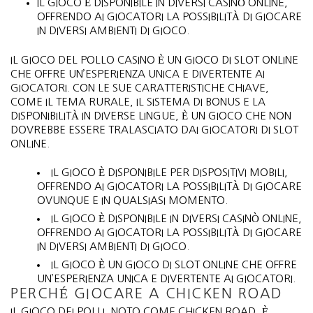
IL GIOCO È DISPONIBILE IN DIVERSI CASINÒ ONLINE,
OFFRENDO AI GIOCATORI LA POSSIBILITÀ DI GIOCARE
IN DIVERSI AMBIENTI DI GIOCO.
IL GIOCO DEL POLLO CASINO È UN GIOCO DI SLOT ONLINE
CHE OFFRE UN’ESPERIENZA UNICA E DIVERTENTE AI
GIOCATORI. CON LE SUE CARATTERISTICHE CHIAVE,
COME IL TEMA RURALE, IL SISTEMA DI BONUS E LA
DISPONIBILITÀ IN DIVERSE LINGUE, È UN GIOCO CHE NON
DOVREBBE ESSERE TRALASCIATO DAI GIOCATORI DI SLOT
ONLINE.
IL GIOCO È DISPONIBILE PER DISPOSITIVI MOBILI,
OFFRENDO AI GIOCATORI LA POSSIBILITÀ DI GIOCARE
OVUNQUE E IN QUALSIASI MOMENTO.
IL GIOCO È DISPONIBILE IN DIVERSI CASINÒ ONLINE,
OFFRENDO AI GIOCATORI LA POSSIBILITÀ DI GIOCARE
IN DIVERSI AMBIENTI DI GIOCO.
IL GIOCO È UN GIOCO DI SLOT ONLINE CHE OFFRE
UN’ESPERIENZA UNICA E DIVERTENTE AI GIOCATORI.
PERCHÉ GIOCARE A CHICKEN ROAD
IL GIOCO DEI POLLI, NOTO COME CHICKEN ROAD, È