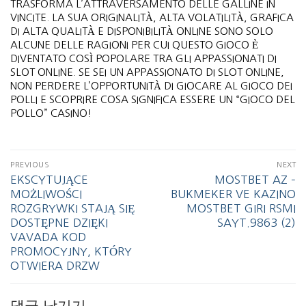
TRASFORMA L’ATTRAVERSAMENTO DELLE GALLINE IN
VINCITE. LA SUA ORIGINALITÀ, ALTA VOLATILITÀ, GRAFICA
DI ALTA QUALITÀ E DISPONIBILITÀ ONLINE SONO SOLO
ALCUNE DELLE RAGIONI PER CUI QUESTO GIOCO È
DIVENTATO COSÌ POPOLARE TRA GLI APPASSIONATI DI
SLOT ONLINE. SE SEI UN APPASSIONATO DI SLOT ONLINE,
NON PERDERE L’OPPORTUNITÀ DI GIOCARE AL GIOCO DEI
POLLI E SCOPRIRE COSA SIGNIFICA ESSERE UN “GIOCO DEL
POLLO” CASINO!
PREVIOUS
NEXT
EKSCYTUJĄCE
MOSTBET AZ –
MOŻLIWOŚCI
BUKMEKER VE KAZINO
ROZGRYWKI STAJĄ SIĘ
MOSTBET GIRI RSMI
DOSTĘPNE DZIĘKI
SAYT.9863 (2)
VAVADA KOD
PROMOCYJNY, KTÓRY
OTWIERA DRZW
댓글 남기기