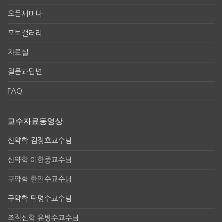
오픈세미나
포토갤러리
자료실
질문과답변
FAQ
교수자료동영상
신약학 김정호교수님
신약학 이한중교수님
구약학 한인수교수님
구약학 탁명수교수님
조직신학 유병수교수님