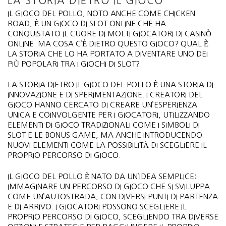
LA STORIA DIETRO IL GIOCO
IL GIOCO DEL POLLO, NOTO ANCHE COME CHICKEN
ROAD, È UN GIOCO DI SLOT ONLINE CHE HA
CONQUISTATO IL CUORE DI MOLTI GIOCATORI DI CASINÒ
ONLINE. MA COSA C’È DIETRO QUESTO GIOCO? QUAL È
LA STORIA CHE LO HA PORTATO A DIVENTARE UNO DEI
PIÙ POPOLARI TRA I GIOCHI DI SLOT?
LA STORIA DIETRO IL GIOCO DEL POLLO È UNA STORIA DI
INNOVAZIONE E DI SPERIMENTAZIONE. I CREATORI DEL
GIOCO HANNO CERCATO DI CREARE UN’ESPERIENZA
UNICA E COINVOLGENTE PER I GIOCATORI, UTILIZZANDO
ELEMENTI DI GIOCO TRADIZIONALI COME I SIMBOLI DI
SLOT E LE BONUS GAME, MA ANCHE INTRODUCENDO
NUOVI ELEMENTI COME LA POSSIBILITÀ DI SCEGLIERE IL
PROPRIO PERCORSO DI GIOCO.
IL GIOCO DEL POLLO È NATO DA UN’IDEA SEMPLICE:
IMMAGINARE UN PERCORSO DI GIOCO CHE SI SVILUPPA
COME UN’AUTOSTRADA, CON DIVERSI PUNTI DI PARTENZA
E DI ARRIVO. I GIOCATORI POSSONO SCEGLIERE IL
PROPRIO PERCORSO DI GIOCO, SCEGLIENDO TRA DIVERSE