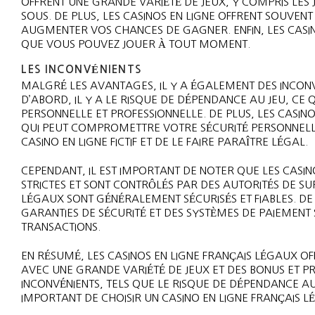
OFFRENT UNE GRANDE VARIÉTÉ DE JEUX, Y COMPRIS LES 
SOUS. DE PLUS, LES CASINOS EN LIGNE OFFRENT SOUVEN
AUGMENTER VOS CHANCES DE GAGNER. ENFIN, LES CASINO
QUE VOUS POUVEZ JOUER À TOUT MOMENT.
LES INCONVÉNIENTS
MALGRÉ LES AVANTAGES, IL Y A ÉGALEMENT DES INCONV
D’ABORD, IL Y A LE RISQUE DE DÉPENDANCE AU JEU, CE
PERSONNELLE ET PROFESSIONNELLE. DE PLUS, LES CASI
QUI PEUT COMPROMETTRE VOTRE SÉCURITÉ PERSONNELLE. E
CASINO EN LIGNE FICTIF ET DE LE FAIRE PARAÎTRE LÉGAL.
CEPENDANT, IL EST IMPORTANT DE NOTER QUE LES CASI
STRICTES ET SONT CONTRÔLÉS PAR DES AUTORITÉS DE SUR
LÉGAUX SONT GÉNÉRALEMENT SÉCURISÉS ET FIABLES. DE 
GARANTIES DE SÉCURITÉ ET DES SYSTÈMES DE PAIEMENT
TRANSACTIONS.
EN RÉSUMÉ, LES CASINOS EN LIGNE FRANÇAIS LÉGAUX OF
AVEC UNE GRANDE VARIÉTÉ DE JEUX ET DES BONUS ET P
INCONVÉNIENTS, TELS QUE LE RISQUE DE DÉPENDANCE AU 
IMPORTANT DE CHOISIR UN CASINO EN LIGNE FRANÇAIS LÉ