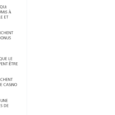
 QUI
UMIS À
E ET
ERCHENT
 BONUS
QUE LE
VENT ÊTRE
RCHENT
DE CASINO
 UNE
ES DE