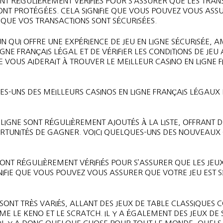
NT RÉGULIÈREMENT VÉRIFIÉS POUR S’ASSURER QUE LES TRAN
ONT PROTÉGÉES. CELA SIGNIFIE QUE VOUS POUVEZ VOUS ASS
 QUE VOS TRANSACTIONS SONT SÉCURISÉES.
’UN QUI OFFRE UNE EXPÉRIENCE DE JEU EN LIGNE SÉCURISÉE,
LIGNE FRANÇAIS LÉGAL ET DE VÉRIFIER LES CONDITIONS DE JEU
VOUS AIDERAIT À TROUVER LE MEILLEUR CASINO EN LIGNE F
UES-UNS DES MEILLEURS CASINOS EN LIGNE FRANÇAIS LÉGAUX
LIGNE SONT RÉGULIÈREMENT AJOUTÉS À LA LISTE, OFFRANT D
ORTUNITÉS DE GAGNER. VOICI QUELQUES-UNS DES NOUVEAUX
S SONT RÉGULIÈREMENT VÉRIFIÉS POUR S’ASSURER QUE LES JEU
NIFIE QUE VOUS POUVEZ VOUS ASSURER QUE VOTRE JEU EST S
NE SONT TRÈS VARIÉS, ALLANT DES JEUX DE TABLE CLASSIQUES
E LE KENO ET LE SCRATCH. IL Y A ÉGALEMENT DES JEUX DE 