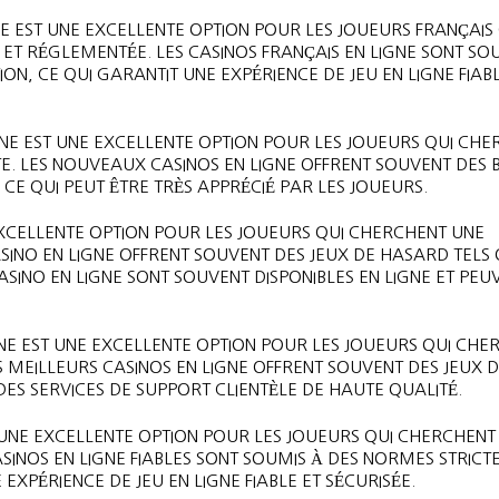
GNE EST UNE EXCELLENTE OPTION POUR LES JOUEURS FRANÇAIS
 ET RÉGLEMENTÉE. LES CASINOS FRANÇAIS EN LIGNE SONT SO
N, CE QUI GARANTIT UNE EXPÉRIENCE DE JEU EN LIGNE FIABL
GNE EST UNE EXCELLENTE OPTION POUR LES JOUEURS QUI CH
TE. LES NOUVEAUX CASINOS EN LIGNE OFFRENT SOUVENT DES
 CE QUI PEUT ÊTRE TRÈS APPRÉCIÉ PAR LES JOUEURS.
E EXCELLENTE OPTION POUR LES JOUEURS QUI CHERCHENT UNE
ASINO EN LIGNE OFFRENT SOUVENT DES JEUX DE HASARD TELS 
CASINO EN LIGNE SONT SOUVENT DISPONIBLES EN LIGNE ET PEU
IGNE EST UNE EXCELLENTE OPTION POUR LES JOUEURS QUI CHE
S MEILLEURS CASINOS EN LIGNE OFFRENT SOUVENT DES JEUX 
DES SERVICES DE SUPPORT CLIENTÈLE DE HAUTE QUALITÉ.
EST UNE EXCELLENTE OPTION POUR LES JOUEURS QUI CHERCHENT
CASINOS EN LIGNE FIABLES SONT SOUMIS À DES NORMES STRICT
EXPÉRIENCE DE JEU EN LIGNE FIABLE ET SÉCURISÉE.