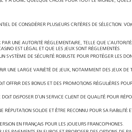
E. IL Y A DONC QUELQUE CHOSE POUR TOUT LE MONDE, QUELS
NTIEL DE CONSIDÉRER PLUSIEURS CRITÈRES DE SÉLECTION. VOIC
CIÉ PAR UNE AUTORITÉ RÉGLEMENTAIRE, TELLE QUE L’AUTORITÉ
 CASINO EST LÉGAL ET QUE LES JEUX SONT RÉGLEMENTÉS.
 D’UN SYSTÈME DE SÉCURITÉ ROBUSTE POUR PROTÉGER LES DO
FFRIR UNE LARGE VARIÉTÉ DE JEUX, NOTAMMENT DES JEUX DE 
DOIT OFFRIR DES BONUS ET DES PROMOTIONS RÉGULIÈRES POU
NE DOIT DISPOSER D’UN SERVICE CLIENT DE QUALITÉ POUR RÉP
NE RÉPUTATION SOLIDE ET ÊTRE RECONNU POUR SA FIABILITÉ E
 VERSION EN FRANÇAIS POUR LES JOUEURS FRANCOPHONES.
ER LES PAIEMENTS EN EUROS ET PROPOSER DES OPTIONS DE P