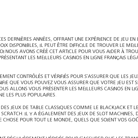
CES DERNIÈRES ANNÉES, OFFRANT UNE EXPÉRIENCE DE JEU EN 
X DISPONIBLES, IL PEUT ÊTRE DIFFICILE DE TROUVER LE MEI
UOI NOUS AVONS CRÉÉ CET ARTICLE POUR VOUS AIDER À TRO
 PRÉSENTANT LES MEILLEURS CASINOS EN LIGNE FRANÇAIS LÉG
EMENT CONTRÔLÉS ET VÉRIFIÉS POUR S’ASSURER QUE LES JE
NIFIE QUE VOUS POUVEZ VOUS ASSURER QUE VOTRE JEU EST S
NOUS ALLONS VOUS PRÉSENTER LES MEILLEURS CASINOS EN LI
NE LES PLUS POPULAIRES.
T DES JEUX DE TABLE CLASSIQUES COMME LE BLACKJACK ET L
SCRATCH. IL Y A ÉGALEMENT DES JEUX DE SLOT MACHINES, 
QUE CHOSE POUR TOUT LE MONDE, QUELS QUE SOIENT VOS GOÛ