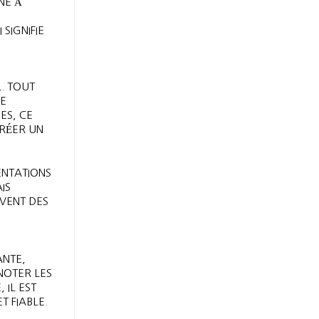
NE À
SIGNIFIE
. TOUT
IE
ES, CE
CRÉER UN
ENTATIONS
IS
UVENT DES
ANTE,
NOTER LES
 IL EST
T FIABLE.