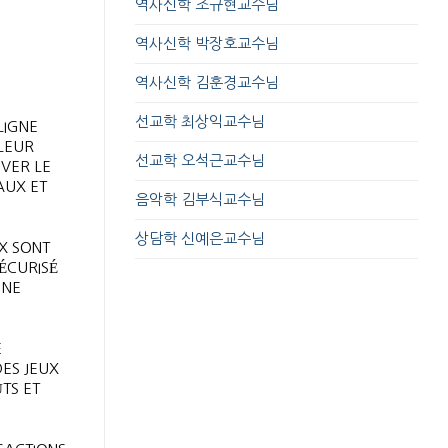
역사신학 조규현교수님
역사신학 박장호교수님
역사신학 김훈경교수님
선교학 최상익교수님
LIGNE
LLEUR
선교학 오석근교수님
UVER LE
AUX ET
음악학 김부식교수님
상담학 신예은교수님
UX SONT
ÉCURISÉ
GNE
E
DES JEUX
TS ET