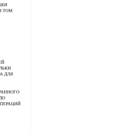
ЖКИ
В ТОМ
Й.
ЛЬКИ.
А ДЛЯ
БРАННОГО
ДО
ОПЕРАЦИЙ