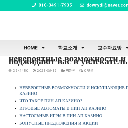
" />
010-3491-7935
dowrydl@naver.co
HOME
학교소개
교수자료방
невероятные возможности 
поджидают вас в увлекатель
OSK1450
2025-09-19
미분류
0 댓글
НЕВЕРОЯТНЫЕ ВОЗМОЖНОСТИ И ИСКУШАЮЩИЕ П
КАЗИНО.
ЧТО ТАКОЕ ПИН АП КАЗИНО?
ИГРОВЫЕ АВТОМАТЫ В ПИН АП КАЗИНО
НАСТОЛЬНЫЕ ИГРЫ В ПИН АП КАЗИНО
БОНУСНЫЕ ПРЕДЛОЖЕНИЯ И АКЦИИ