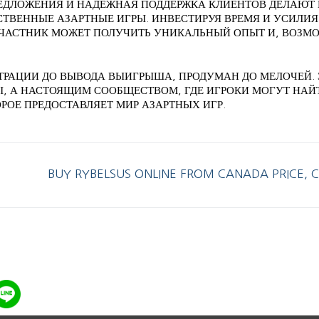
РЕДЛОЖЕНИЯ И НАДЕЖНАЯ ПОДДЕРЖКА КЛИЕНТОВ ДЕЛАЮТ 
ТВЕННЫЕ АЗАРТНЫЕ ИГРЫ. ИНВЕСТИРУЯ ВРЕМЯ И УСИЛИЯ
УЧАСТНИК МОЖЕТ ПОЛУЧИТЬ УНИКАЛЬНЫЙ ОПЫТ И, ВОЗМ
ТРАЦИИ ДО ВЫВОДА ВЫИГРЫША, ПРОДУМАН ДО МЕЛОЧЕЙ. 
Ы, А НАСТОЯЩИМ СООБЩЕСТВОМ, ГДЕ ИГРОКИ МОГУТ НАЙ
РОЕ ПРЕДОСТАВЛЯЕТ МИР АЗАРТНЫХ ИГР.
BUY RYBELSUS ONLINE FROM CANADA PRICE, 