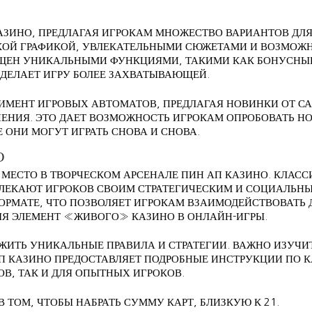
АЗИНО, ПРЕДЛАГАЯ ИГРОКАМ МНОЖЕСТВО ВАРИАНТОВ ДЛ
РКОЙ ГРАФИКОЙ, УВЛЕКАТЕЛЬНЫМИ СЮЖЕТАМИ И ВОЗМОЖ
ЩЕН УНИКАЛЬНЫМИ ФУНКЦИЯМИ, ТАКИМИ КАК БОНУСНЫ
 ДЕЛАЕТ ИГРУ БОЛЕЕ ЗАХВАТЫВАЮЩЕЙ.
ТИМЕНТ ИГРОВЫХ АВТОМАТОВ, ПРЕДЛАГАЯ НОВИНКИ ОТ С
ЕНИЯ. ЭТО ДАЕТ ВОЗМОЖНОСТЬ ИГРОКАМ ОПРОБОВАТЬ Н
 ОНИ МОГУТ ИГРАТЬ СНОВА И СНОВА.
О
МЕСТО В ТВОРЧЕСКОМ АРСЕНАЛЕ ПИН АП КАЗИНО. КЛАСС
РИВЛЕКАЮТ ИГРОКОВ СВОИМ СТРАТЕГИЧЕСКИМ И СОЦИАЛЬН
ОРМАТЕ, ЧТО ПОЗВОЛЯЕТ ИГРОКАМ ВЗАИМОДЕЙСТВОВАТЬ 
ЛЯЯ ЭЛЕМЕНТ «ЖИВОГО» КАЗИНО В ОНЛАЙН-ИГРЫ.
ИТЬ УНИКАЛЬНЫЕ ПРАВИЛА И СТРАТЕГИИ. ВАЖНО ИЗУЧИТ
П КАЗИНО ПРЕДОСТАВЛЯЕТ ПОДРОБНЫЕ ИНСТРУКЦИИ ПО 
ОВ, ТАК И ДЛЯ ОПЫТНЫХ ИГРОКОВ.
В ТОМ, ЧТОБЫ НАБРАТЬ СУММУ КАРТ, БЛИЗКУЮ К 21.