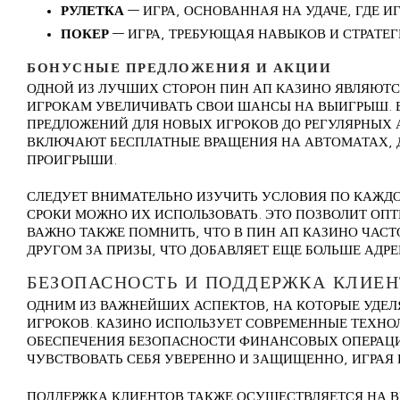
РУЛЕТКА
— ИГРА, ОСНОВАННАЯ НА УДАЧЕ, ГДЕ И
ПОКЕР
— ИГРА, ТРЕБУЮЩАЯ НАВЫКОВ И СТРАТЕ
БОНУСНЫЕ ПРЕДЛОЖЕНИЯ И АКЦИИ
ОДНОЙ ИЗ ЛУЧШИХ СТОРОН ПИН АП КАЗИНО ЯВЛЯЮТС
ИГРОКАМ УВЕЛИЧИВАТЬ СВОИ ШАНСЫ НА ВЫИГРЫШ. 
ПРЕДЛОЖЕНИЙ ДЛЯ НОВЫХ ИГРОКОВ ДО РЕГУЛЯРНЫХ 
ВКЛЮЧАЮТ БЕСПЛАТНЫЕ ВРАЩЕНИЯ НА АВТОМАТАХ, 
ПРОИГРЫШИ.
СЛЕДУЕТ ВНИМАТЕЛЬНО ИЗУЧИТЬ УСЛОВИЯ ПО КАЖДО
СРОКИ МОЖНО ИХ ИСПОЛЬЗОВАТЬ. ЭТО ПОЗВОЛИТ ОП
ВАЖНО ТАКЖЕ ПОМНИТЬ, ЧТО В ПИН АП КАЗИНО ЧАСТО
ДРУГОМ ЗА ПРИЗЫ, ЧТО ДОБАВЛЯЕТ ЕЩЕ БОЛЬШЕ АДР
БЕЗОПАСНОСТЬ И ПОДДЕРЖКА КЛИЕ
ОДНИМ ИЗ ВАЖНЕЙШИХ АСПЕКТОВ, НА КОТОРЫЕ УДЕЛ
ИГРОКОВ. КАЗИНО ИСПОЛЬЗУЕТ СОВРЕМЕННЫЕ ТЕХНО
ОБЕСПЕЧЕНИЯ БЕЗОПАСНОСТИ ФИНАНСОВЫХ ОПЕРАЦИ
ЧУВСТВОВАТЬ СЕБЯ УВЕРЕННО И ЗАЩИЩЕННО, ИГРАЯ
ПОДДЕРЖКА КЛИЕНТОВ ТАКЖЕ ОСУЩЕСТВЛЯЕТСЯ НА В