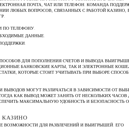
ЛЕКТРОННАЯ ПОЧТА, ЧАТ ИЛИ ТЕЛЕФОН. КОМАНДА ПОДДЕР
НИИ ЛЮБЫХ ВОПРОСОВ, СВЯЗАННЫХ С РАБОТОЙ КАЗИНО, 
Р.
И ПО ТЕЛЕФОНУ.
ОБХОДИМЫЕ ДАННЫЕ.
ПОДДЕРЖКИ.
СПОСОБОВ ДЛЯ ПОПОЛНЕНИЯ СЧЕТОВ И ВЫВОДА ВЫИГРЫШЕ
ИОННЫЕ БАНКОВСКИЕ КАРТЫ, ТАК И ЭЛЕКТРОННЫЕ КОШЕ
ТАТКИ, КОТОРЫЕ СТОИТ УЧИТЫВАТЬ ПРИ ВЫБОРЕ СПОСОБ
 И ВЫВОДОВ МОГУТ РАЗЛИЧАТЬСЯ В ЗАВИСИМОСТИ ОТ ВЫ
ТОГДА КАК ВЫВОД МОЖЕТ ЗАНЯТЬ ОТ НЕСКОЛЬКИХ ЧАСОВ 
СПЕЧИТЬ МАКСИМАЛЬНУЮ УДОБНОСТЬ И БЕЗОПАСНОСТЬ 
 КАЗИНО
Е ВОЗМОЖНОСТИ ДЛЯ РАЗВЛЕЧЕНИЙ И ВЫИГРЫШЕЙ. ЕГО