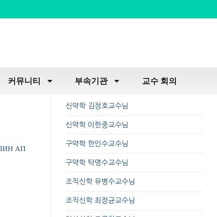
커뮤니티
부속기관
교수 회의
신약학 김정호교수님
신약학 이한중교수님
구약학 한인수교수님
ПИН АП
구약학 탁명수교수님
조직신학 유병수교수님
조직신학 최정균교수님