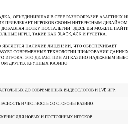
ДКА, ОБЪЕДИНИВШАЯ В СЕБЕ РАЗНООБРАЗИЕ АЗАРТНЫХ И
НИЕ ПРИВЛЕКАЕТ ИГРОКОВ СВОИМ ИНТЕРЕСНЫМ ДИЗАЙНОМ
, ДОБАВЛЯЯ НОТКУ НОСТАЛЬГИИ. ЗДЕСЬ ВЫ МОЖЕТЕ НАЙТ
ЛЬНЫЕ ИГРЫ, ТАКИЕ КАК BLACKJACK И РУЛЕТКА.
 ЯВЛЯЕТСЯ НАЛИЧИЕ ЛИЦЕНЗИИ, ЧТО ОБЕСПЕЧИВАЕТ
ЛЬЗУЕТ СОВРЕМЕННЫЕ ТЕХНОЛОГИИ ШИФРОВАНИЯ ДАННЫХ
О ИГРОКА. ЭТО ДЕЛАЕТ ПИН АП КАЗИНО НАДЕЖНЫМ ВЫБ
ТОМ ДРУГИХ КРУПНЫХ КАЗИНО.
АСТОЛЬНЫХ ДО СОВРЕМЕННЫХ ВИДЕОСЛОТОВ И LIVE-ИГР.
ПАСНОСТЬ И ЧЕСТНОСТЬ СО СТОРОНЫ КАЗИНО.
ЖЕНИЯ ДЛЯ НОВЫХ И ПОСТОЯННЫХ ИГРОКОВ.