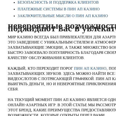
БЕЗОПАСНОСТЬ И ПОДДЕРЖКА КЛИЕНТОВ
ПЛАТЕЖНЫЕ СИСТЕМЫ В ПИН АП КАЗИНО
ЗАКЛЮЧИТЕЛЬНЫЕ МЫСЛИ О ПИН АП КАЗИНО
невероятные возможнос
поджидают вас в увлекат
МИР КАЗИНО ВСЕГДА БЫЛ ПРИВЛЕКАТЕЛЕН ДЛЯ АЗАРТ
ЭТО ЗАВЕДЕНИЕ С УНИКАЛЬНЫМ СТИЛЕМ И АТМОСФЕ
ЗАХВАТЫВАЮЩИЕ ЭМОЦИИ, А ТАКЖЕ МНОЖЕСТВО БОНУ
БЫСТРО ЗАВОЕВАЛО ПОПУЛЯРНОСТЬ БЛАГОДАРЯ СВО
КАЧЕСТВУ ОБСЛУЖИВАНИЯ КЛИЕНТОВ.
КАЖДЫЙ, КТО ПЕРЕХОДИТ ПОРОГ
ПИН АП КАЗИНО
, ПО
ЗАХВАТЫВАЮЩИХ ЗВУКОВ. ЗДЕСЬ МОЖНО НАЙТИ ВСЕ:
ВИДЕОСЛОТОВ С ПОТРЯСАЮЩЕЙ ГРАФИКОЙ. ПИН АП К
ВЫИГРАТЬ ДЕНЬГИ, НО И НЕВЕРОЯТНЫЕ ПРИКЛЮЧЕНИЯ
СЕБЯ.
НА ТЕКУЩИЙ МОМЕНТ ПИН АП КАЗИНО ЯВЛЯЕТСЯ ОД
ОНЛАЙН-АЗАРТНЫХ ИГР. В ЭТОЙ СТАТЬЕ МЫ РАССМОТР
ЭТОТ БРЕНД, КАКИЕ ПРЕИМУЩЕСТВА ПРЕДОСТАВЛЯЮТ
ВОЗМОЖНОСТИ, КОТОРЫЕ ОТКРЫТЫ ПЕРЕД ВАМИ.