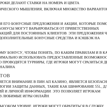
ГРОКИ ДЕЛАЮТ СТАВКИ НА НОМЕРА И ЦВЕТА.
ГИЧЕСКОГО МЫШЛЕНИЯ, ВКЛЮЧАЯ МНОЖЕСТВО ВАРИАНТО
Я ЕГО БОНУСНЫЕ ПРЕДЛОЖЕНИЯ И АКЦИИ, КОТОРЫЕ ПОМ
БОНУСЫ МОГУТ ВАРЬИРОВАТЬСЯ ОТ ПРИВЕТСТВЕННЫХ
АКЦИЙ ДЛЯ ПОСТОЯННЫХ КЛИЕНТОВ. ЭТИ ПРЕДЛОЖЕНИЯ 
ДОПОЛНИТЕЛЬНЫЕ БОНУСНЫЕ СРЕДСТВА И КЭШБЭК НА
МУ БОНУСУ, ЧТОБЫ ПОНЯТЬ, ПО КАКИМ ПРАВИЛАМ И В К
ТИМАЛЬНО ИСПОЛЬЗОВАТЬ ПРЕДОСТАВЛЕННЫЕ ВОЗМОЖНОС
 ПРОВОДЯТСЯ ТУРНИРЫ, ГДЕ ИГРОКИ МОГУТ СРАЗИТЬСЯ Д
ЕНАЛИНА.
НТОВ
ЯЕТСЯ ВНИМАНИЕ В ПИН АП КАЗИНО, ЯВЛЯЕТСЯ БЕЗОПАС
ЛОГИИ ЗАЩИТЫ ДАННЫХ, ТАКИЕ КАК ШИФРОВАНИЕ SSL, Д
Й И ЛИЧНОЙ ИНФОРМАЦИИ. ЭТО ПОЗВОЛЯЕТ ИГРОКАМ
 В ЛЮБИМЫЕ ИГРЫ ОНЛАЙН.
ЫСОКОМ УРОВНЕ. ИГРОКИ МОГУТ ОБРАТИТЬСЯ В СЛУЖБУ