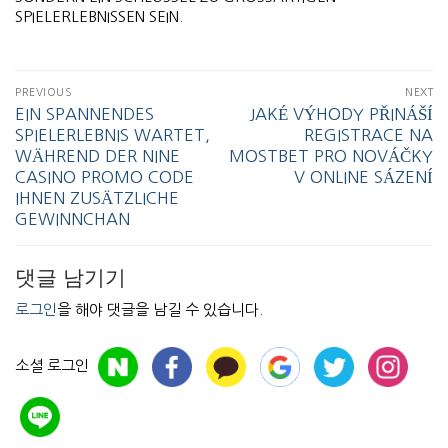
PIELERLEBNISSEN SEIN.
PREVIOUS
NEXT
EIN SPANNENDES
JAKÉ VÝHODY PŘINÁŠÍ
SPIELERLEBNIS WARTET,
REGISTRACE NA
WÄHREND DER NINE
MOSTBET PRO NOVÁČKY
CASINO PROMO CODE
V ONLINE SÁZENÍ
IHNEN ZUSÄTZLICHE
GEWINNCHAN
댓글 남기기
로그인
을 해야 댓글을 남길 수 있습니다.
소셜 로그인