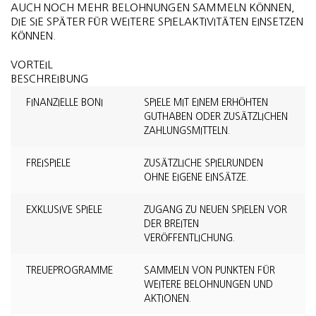
AUCH NOCH MEHR BELOHNUNGEN SAMMELN KÖNNEN,
DIE SIE SPÄTER FÜR WEITERE SPIELAKTIVITÄTEN EINSETZEN
KÖNNEN.
VORTEIL
BESCHREIBUNG
FINANZIELLE BONI
SPIELE MIT EINEM ERHÖHTEN
GUTHABEN ODER ZUSÄTZLICHEN
ZAHLUNGSMITTELN.
FREISPIELE
ZUSÄTZLICHE SPIELRUNDEN
OHNE EIGENE EINSÄTZE.
EXKLUSIVE SPIELE
ZUGANG ZU NEUEN SPIELEN VOR
DER BREITEN
VERÖFFENTLICHUNG.
TREUEPROGRAMME
SAMMELN VON PUNKTEN FÜR
WEITERE BELOHNUNGEN UND
AKTIONEN.