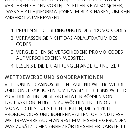
VERLIEREN SIE DEN VORTEIL. STELLEN SIE ALSO SICHER,
DASS SIE ALLE INFORMATIONEN IM BLICK HABEN, UM KEIN
ANGEBOT ZU VERPASSEN.
PRÜFEN SIE DIE BEDINGUNGEN DES PROMO-CODES.
VERPASSEN SIE NICHT DAS ABLAUFDATUM DES
CODES.
VERGLEICHEN SIE VERSCHIEDENE PROMO-CODES
AUF VERSCHIEDENEN WEBSITES.
LESEN SIE DIE ERFAHRUNGEN ANDERER NUTZER.
WETTBEWERBE UND SONDERAKTIONEN
VIELE ONLINE-CASINOS BIETEN LAUFEND WETTBEWERBE
UND SONDERAKTIONEN, UM DAS SPIELERLEBNIS WEITER
ZU VERBESSERN. DIESE AKTIVITÄTEN KÖNNEN VON
TAGESAKTIONEN BIS HIN ZU WÖCHENTLICHEN ODER
MONATLICHEN TURNIEREN REICHEN, DIE SPEZIELLE
PROMO-CODES UND BONI BEINHALTEN. OFT SIND DIESE
WETTBEWERBE AUCH AN BESTIMMTE SPIELE GEBUNDEN,
WAS ZUSÄTZLICHEN ANREIZ FÜR DIE SPIELER DARSTELLT.