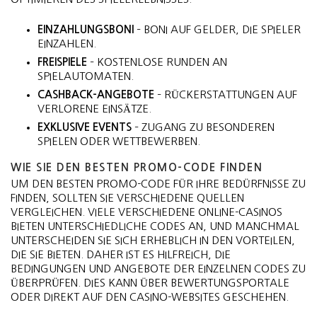
EINZAHLUNGSBONI
– BONI AUF GELDER, DIE SPIELER
EINZAHLEN.
FREISPIELE
– KOSTENLOSE RUNDEN AN
SPIELAUTOMATEN.
CASHBACK-ANGEBOTE
– RÜCKERSTATTUNGEN AUF
VERLORENE EINSÄTZE.
EXKLUSIVE EVENTS
– ZUGANG ZU BESONDEREN
SPIELEN ODER WETTBEWERBEN.
WIE SIE DEN BESTEN PROMO-CODE FINDEN
UM DEN BESTEN PROMO-CODE FÜR IHRE BEDÜRFNISSE ZU
FINDEN, SOLLTEN SIE VERSCHIEDENE QUELLEN
VERGLEICHEN. VIELE VERSCHIEDENE ONLINE-CASINOS
BIETEN UNTERSCHIEDLICHE CODES AN, UND MANCHMAL
UNTERSCHEIDEN SIE SICH ERHEBLICH IN DEN VORTEILEN,
DIE SIE BIETEN. DAHER IST ES HILFREICH, DIE
BEDINGUNGEN UND ANGEBOTE DER EINZELNEN CODES ZU
ÜBERPRÜFEN. DIES KANN ÜBER BEWERTUNGSPORTALE
ODER DIREKT AUF DEN CASINO-WEBSITES GESCHEHEN.