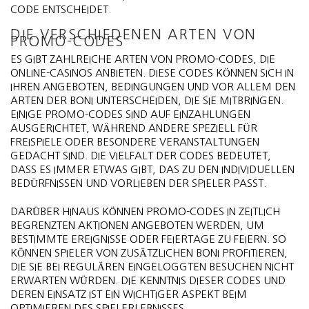
CODE ENTSCHEIDET.
DIE VERSCHIEDENEN ARTEN VON
PROMO-CODES
ES GIBT ZAHLREICHE ARTEN VON PROMO-CODES, DIE
ONLINE-CASINOS ANBIETEN. DIESE CODES KÖNNEN SICH IN
IHREN ANGEBOTEN, BEDINGUNGEN UND VOR ALLEM DEN
ARTEN DER BONI UNTERSCHEIDEN, DIE SIE MITBRINGEN.
EINIGE PROMO-CODES SIND AUF EINZAHLUNGEN
AUSGERICHTET, WÄHREND ANDERE SPEZIELL FÜR
FREISPIELE ODER BESONDERE VERANSTALTUNGEN
GEDACHT SIND. DIE VIELFALT DER CODES BEDEUTET,
DASS ES IMMER ETWAS GIBT, DAS ZU DEN INDIVIDUELLEN
BEDÜRFNISSEN UND VORLIEBEN DER SPIELER PASST.
DARÜBER HINAUS KÖNNEN PROMO-CODES IN ZEITLICH
BEGRENZTEN AKTIONEN ANGEBOTEN WERDEN, UM
BESTIMMTE EREIGNISSE ODER FEIERTAGE ZU FEIERN. SO
KÖNNEN SPIELER VON ZUSÄTZLICHEN BONI PROFITIEREN,
DIE SIE BEI REGULÄREN EINGELOGGTEN BESUCHEN NICHT
ERWARTEN WÜRDEN. DIE KENNTNIS DIESER CODES UND
DEREN EINSATZ IST EIN WICHTIGER ASPEKT BEIM
OPTIMIEREN DES SPIELERLEBNISSES.