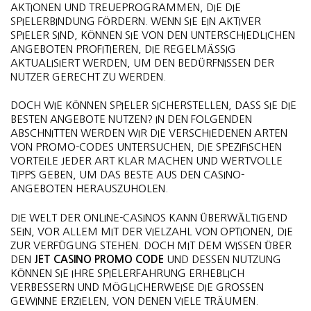
AKTIONEN UND TREUEPROGRAMMEN, DIE DIE
SPIELERBINDUNG FÖRDERN. WENN SIE EIN AKTIVER
SPIELER SIND, KÖNNEN SIE VON DEN UNTERSCHIEDLICHEN
ANGEBOTEN PROFITIEREN, DIE REGELMÄSSIG A
KTUALISIERT WERDEN, UM DEN BEDÜRFNISSEN DER N
UTZER GERECHT ZU WERDEN.
DOCH WIE KÖNNEN SPIELER SICHERSTELLEN, DASS SIE DIE
BESTEN ANGEBOTE NUTZEN? IN DEN FOLGENDEN
ABSCHNITTEN WERDEN WIR DIE VERSCHIEDENEN ARTEN
VON PROMO-CODES UNTERSUCHEN, DIE SPEZIFISCHEN
VORTEILE JEDER ART KLAR MACHEN UND WERTVOLLE
TIPPS GEBEN, UM DAS BESTE AUS DEN CASINO-
ANGEBOTEN HERAUSZUHOLEN.
DIE WELT DER ONLINE-CASINOS KANN ÜBERWÄLTIGEND
SEIN, VOR ALLEM MIT DER VIELZAHL VON OPTIONEN, DIE
ZUR VERFÜGUNG STEHEN. DOCH MIT DEM WISSEN ÜBER
DEN
JET CASINO PROMO CODE
UND DESSEN NUTZUNG
KÖNNEN SIE IHRE SPIELERFAHRUNG ERHEBLICH
VERBESSERN UND MÖGLICHERWEISE DIE GROSSEN G
EWINNE ERZIELEN, VON DENEN VIELE TRÄUMEN.